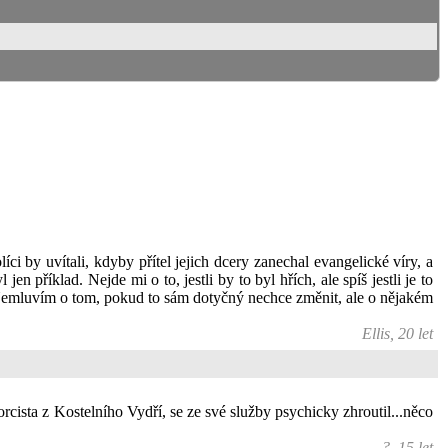
líci by uvítali, kdyby přítel jejich dcery zanechal evangelické víry, a
en příklad. Nejde mi o to, jestli by to byl hřích, ale spíš jestli je to
? Nemluvím o tom, pokud to sám dotyčný nechce změnit, ale o nějakém
Ellis, 20 let
orcista z Kostelního Vydří, se ze své služby psychicky zhroutil...něco
?, 15 let