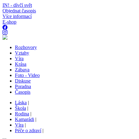
IN! - dívčí svět
Objednat časopis
Více informací
E-shop
Rozhovory
Vztahy
Víra
Krása
Zábava
Foto - Video
Diskuse
Poradna
Časopis
Láska
|
Škola
|
Rodina
|
Kamarádi
|
Víra
|
Péče o zdraví
|