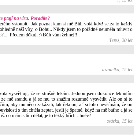
e ptají na víru. Poradíte?
kterého vstoupit.. Jak poznat kam si mě Bůh volá když se za to každý
 ohledně naší víry, o Bohu.. Nikdy jsem to pořádně neuměla mluvit o
no?.... Předem děkuji :) Bůh vám žehnej!!
Terez, 20 let
tazatelka, 15 let
kola vysvětluji, že se strašně lekám. Jednou jsem dokonce leknutím
 ze mě srandu a já se mu to snažím rozumně vysvětlit. Ale on si to
ičům, aby mu něco zakázali, tak řeknou, ať si toho nevšímám, že on
islosti s tím chtěla zeptat, jestli je špatné, když na mě bafne a já se
iš. co mám s tím dělat, je to těžký hřích - hněv?
otázka, 15 let