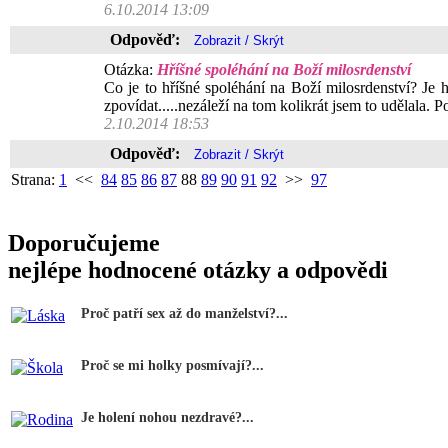
6.10.2014 13:09
Odpověď:
Otázka:
Hříšné spoléhání na Boží milosrdenství
Co je to hříšné spoléhání na Boží milosrdenství? Je h
zpovídat.....nezáleží na tom kolikrát jsem to udělala. 
2.10.2014 18:53
Odpověď:
Strana:
1
<<
84
85
86
87
88
89
90
91
92
>>
97
Doporučujeme
nejlépe hodnocené otázky a odpovědi
Proč patří sex až do manželství?...
Proč se mi holky posmívají?...
Je holení nohou nezdravé?...