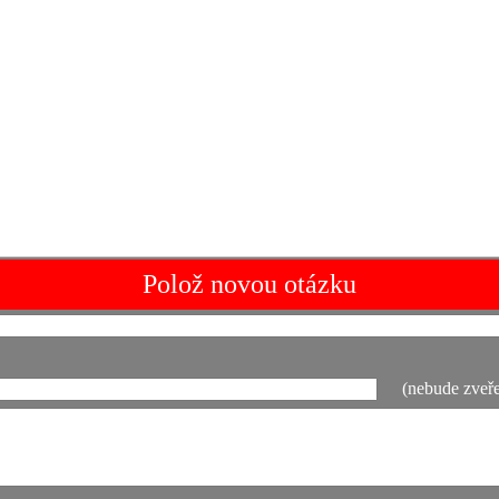
Polož novou otázku
(nebude zveře