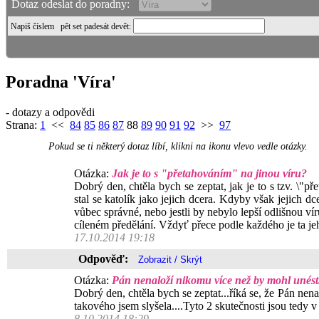
Dotaz odeslat do poradny:
Napiš číslem
pět set padesát devět
:
Poradna 'Víra'
- dotazy a odpovědi
Strana:
1
<<
84
85
86
87
88
89
90
91
92
>>
97
Pokud se ti některý dotaz líbí, klikni na ikonu vlevo vedle otázky.
Otázka:
Jak je to s "přetahováním" na jinou víru?
Dobrý den, chtěla bych se zeptat, jak je to s tzv. \"př
stal se katolík jako jejich dcera. Kdyby však jejich dcer
vůbec správné, nebo jestli by nebylo lepší odlišnou v
cíleném předělání. Vždyť přece podle každého je ta je
17.10.2014 19:18
Odpověď:
Otázka:
Pán nenaloží nikomu více než by mohl unést. 
Dobrý den, chtěla bych se zeptat...říká se, že Pán nena
takového jsem slyšela....Tyto 2 skutečnosti jsou tedy 
8.10.2014 18:29