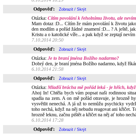
Odpověď:
Otázka:
Cítím povolání k řeholnímu životu, ale nevím
Mam dotaz :D... Cítím že mám povolání k životu jako z
den modlím a pořád žádné znamení :D... ? A ještě, jak
Kristu a o katolické víře... a pak když se zeptají nev
7.10.2014 20:50
Odpověď:
Otázka:
Je to braní jména Božího nadarmo?
Dobrý den, je braní jména Božího nadarmo, když
6.10.2014 21:58
Odpověď:
Otázka:
Mladší brácha mě pořád leká - je hřích, když
Ahoj In! Chtěla bych vám popsat naši rodinnou situa
spadla na zem. A on mě pořád otravuje, je hrozně hy
vysvětlit nenechá. A já už to nemůžu psychicky vydr
toho nechá, když na něj nebudu reagovat ani křičet. To 
hrozně leknu, začnu pištět a křičet na něj ať toho nech
6.10.2014 17:28
Odpověď: