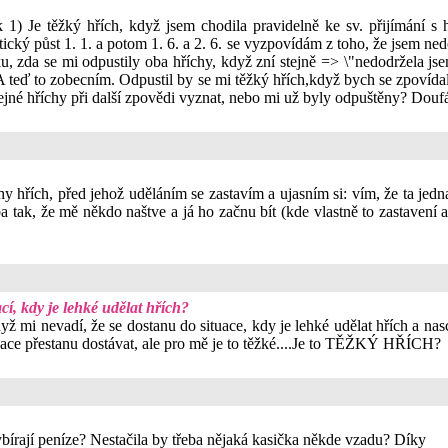
) Je těžký hřích, když jsem chodila pravidelně ke sv. přijímání s h
tický půst 1. 1. a potom 1. 6. a 2. 6. se vyzpovídám z toho, že jsem ned
u, zda se mi odpustily oba hříchy, když zní stejně => \"nedodržela jse
 A teď to zobecním. Odpustil by se mi těžký hřích,když bych se zpovída
ejné hříchy při další zpovědi vyznat, nebo mi už byly odpuštěny? Douf
chy hřích, před jehož uděláním se zastavím a ujasním si: vím, že ta jed
ak, že mě někdo naštve a já ho začnu bít (kde vlastně to zastavení a ro
cí, kdy je lehké udělat hřích?
yž mi nevadí, že se dostanu do situace, kdy je lehké udělat hřích a na
tuace přestanu dostávat, ale pro mě je to těžké....Je to TĚŽKÝ HŘÍCH?
bírají peníze? Nestačila by třeba nějaká kasička někde vzadu? Díky