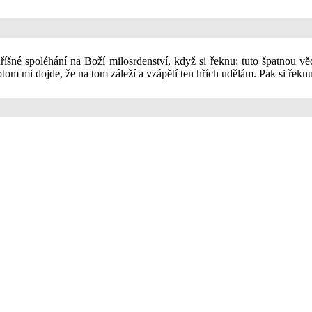
říšné spoléhání na Boží milosrdenství, když si řeknu: tuto špatnou vě
Potom mi dojde, že na tom záleží a vzápětí ten hřích udělám. Pak si řeknu