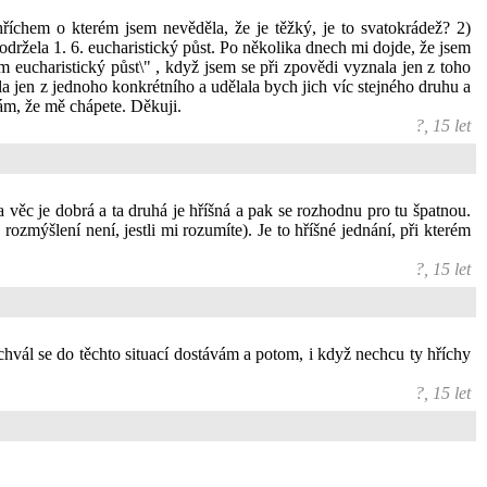
říchem o kterém jsem nevěděla, že je těžký, je to svatokrádež? 2)
održela 1. 6. eucharistický půst. Po několika dnech mi dojde, že jsem
m eucharistický půst\" , když jsem se při zpovědi vyznala jen z toho
la jen z jednoho konkrétního a udělala bych jich víc stejného druhu a
ám, že mě chápete. Děkuji.
?, 15 let
na věc je dobrá a ta druhá je hříšná a pak se rozhodnu pro tu špatnou.
zmýšlení není, jestli mi rozumíte). Je to hříšné jednání, při kterém
?, 15 let
schvál se do těchto situací dostávám a potom, i když nechcu ty hříchy
?, 15 let