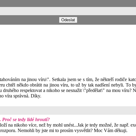
etahováním na jinou víru\". Setkala jsem se s tím, že někteří rodiče kato
u chtěl někdo obrátit na jinou víru, to už by tak nadšení nebyli. To byl j
íru druhého respektovat a nikoho se nesnažit \"předělat\" na mou víru
ho víra správná. Díky.
Proč se tedy lidé hroutí?
loží na nikoho více, než by mohl unést...Jak je tedy možné, že např. ex
v rozporu. Nemohli by jste mi to prosím vysvětlit? Moc Vám děkuji.