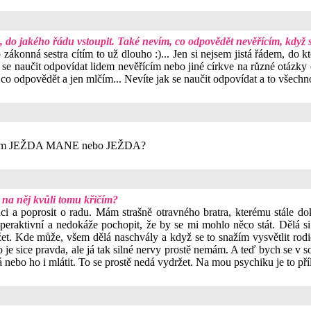
, do jakého řádu vstoupit. Také nevím, co odpovědět nevěřícím, když s
ákonná sestra cítím to už dlouho :)... Jen si nejsem jistá řádem, do 
 se naučit odpovídat lidem nevěřícím nebo jiné církve na různé otázky
ím co odpovědět a jen mlčím... Nevíte jak se naučit odpovídat a to všech
 říkám JEŽDA MANE nebo JEŽDA?
 na něj kvůli tomu křičím?
ci a poprosit o radu. Mám strašně otravného bratra, kterému stále do
peraktivní a nedokáže pochopit, že by se mi mohlo něco stát. Dělá si
žet. Kde může, všem dělá naschvály a když se to snažím vysvětlit rod
je sice pravda, ale já tak silné nervy prostě nemám. A teď bych se v souv
á nebo ho i mlátit. To se prostě nedá vydržet. Na mou psychiku je to příl