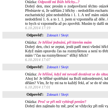
Otázka:
Odpustil mi Bůh hříchy...?
Dobrý den, moc prosím o zodpovězení těchto otázek 1
Představte si, že udělám 2 hříchy - nedodržím eucharis
eucharistický půst nedodržela i 1. 1. A teď mám otázk
nedodržení 1. 6. a to 1. 1. jsem si vzpomněla až déle.
to bych si vzpomněla až po zpovědi. Musím ty další st
6.10.2014 17:19
Odpověď:
Otázka:
Je hříšné jednání, při kterém mám
Dobrý den, chci se zeptat, jestli patří mezi všední hří
Když mám opravdu čas na rozmyšlenou a není to třeba t
mám \"čas na rozmyšlenou\" těžký hřích?
6.10.2014 17:07
Odpověď:
Otázka:
Je hříšné, když mi nevadí dostávat se do situa
Ahoj In! Je hříšné spoléhání na Boží milosrdenství, kd
dělám? Vím, že by mi na to každý řekl, ať se do té si
6.10.2014 17:01
Odpověď:
Otázka:
Proč se při mši vybírají peníze?
Dobrý den zajímalo by mě, proč se vždycky při mši vy