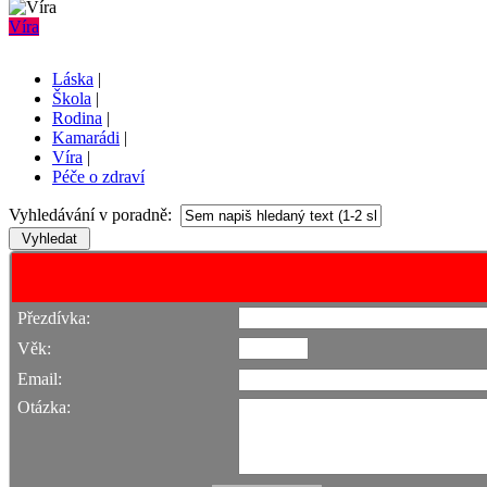
Víra
Láska
|
Škola
|
Rodina
|
Kamarádi
|
Víra
|
Péče o zdraví
Vyhledávání v poradně:
Přezdívka:
Věk:
Email:
Otázka: