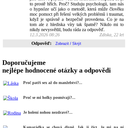
to prostě hřích. Proč? Studuju psychologii, tam nás
o hypnóze učí jako o metodě, která může člověku
moc pomoct při řešení velkých problémů i traumat,
když je správně a bezpečně provedena. Co je na
tom ale z hlediska víry tak špatně? Nikdo mi to
nikdy nevysvětlil, budu ráda za odpověď.
12.3.2026 08:26
Zdiska, 22 let
Odpověď:
Doporučujeme
nejlépe hodnocené otázky a odpovědi
Proč patří sex až do manželství?...
Proč se mi holky posmívají?...
Je holení nohou nezdravé?...
Kamarádka se chová divně. Jak jí říct, že mi na ní