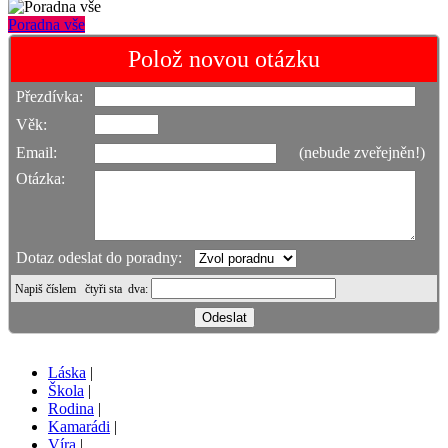
Poradna vše
Polož novou otázku
Přezdívka:
Věk:
Email:
(nebude zveřejněn!)
Otázka:
Dotaz odeslat do poradny:
Napiš číslem
čtyři sta dva
:
Láska
|
Škola
|
Rodina
|
Kamarádi
|
Víra
|