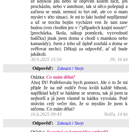
že kdykoli jdu nebo se objevím kolem nich, jen
procházím, nebo v autobuse, tak si něco pošeptají a
začnou se smát, nemusí to byt mě, ale co si mam
myslet v této situaci. Je mi to fakt hodně nepříjemné
a už se trochu bojím vycházet ven že tam zase
budou (ven chodím jen v \"případech krajní nouze\"
[procházka, škola, nákup pomůcek, vyzvednutí
balíčku] jinak jsem doma a chodí s mamkou nebo
kamarády). Jsem z toho už úplně zoufalá a doma se
svěřovat nechci. Děkuji za odpověď, ať už bude
jakákoli.
30.9.2025 15:54
JN, 16 let
Odpověď:
Otázka:
Co mám dělat?
Ahoj IN! Potřebovala bych pomoct. Jde o to že mi
přijde že na mě rodiče řvou kvůli každé blbosti,
například když se hádáme se sestrou, tak já jsem ta
nejhorší a já jsem vlastně tu hádku vyvolala. Poté
strávím celý večer tím, že si myslím že jsem k
ničemu. Co mám dělat?
16.6.2025 09:43
Nelča, 14 let
Odpověď:
Otázka:
Je nutné se kamarádce omluvit?