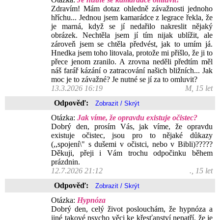
Zdravím! Mám dotaz ohledně závažnosti jednoho
hříchu... Jednou jsem kamarádce z legrace řekla, že
je marná, když se jí nedařilo nakreslit nějaký
obrázek. Nechtěla jsem jí tím nijak ublížit, ale
zároveň jsem se chtěla předvést, jak to umím já.
Hnedka jsem toho litovala, protože mi přišlo, že ji to
přece jenom zranilo. A zrovna neděli předtím měl
náš farář kázání o zatracování našich bližních... Jak
moc je to závažné? Je nutné se jí za to omluvit?
13.3.2026 16:19
M, 15 let
Odpověď:
Otázka:
Jak víme, že opravdu existuje očistec?
Dobrý den, prosím Vás, jak víme, že opravdu
existuje očistec, jsou pro to nějaké důkazy
(,,spojení\" s dušemi v očistci, nebo v Bibli)?????
Děkuji, přeji i Vám trochu odpočinku během
prázdnin.
12.7.2026 21:12
., 15 let
Odpověď:
Otázka:
Hypnóza
Dobrý den, celý život poslouchám, že hypnóza a
jiné takové psycho věci ke křesťanství nepatří, že je