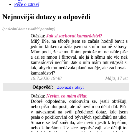
Péče o zdraví
Nejnovější dotazy a odpovědi
(poslední dotaz z každé poradny)
Otázka:
Jak si zachovat kamarádství?
Milý INe, na táboře jsem se začala hodně bavit s
jedním klukem a užila jsem si s ním hodně zábavy.
Mám pocit, že se mu líbím, protože mi neustále píše
a asi se mnou i flirtoval, ale já k němu nic víc než
kamarádství necítím. Jak s ním mám mluvit/psát si
tak, abych mu nedávala plané naděje, ale zachovala
kamarádství?
19.7.2026 19:48
Mája, 17 let
Odpověď:
Otázka:
Nevím, co mám dělat.
Dobré odpoledne, omlouvám se, jestli obtěžuji,
nebo píšu hlouposti, ale už nevím co dělat dál. Píšu
v návaznosti na svůj předchozí dotaz, kde jsem
psala o pokřikování od bývalých spolužáků na ulici.
Situace se teď změnila, ale nevím jestli k lepšímu,
nebo k horšímu. Uz sice nepořvávají, ale dělaji to,