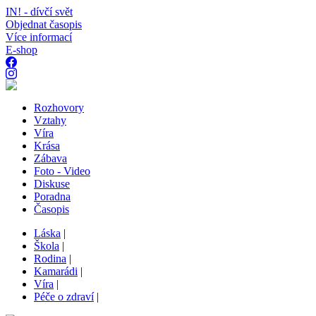
IN! - dívčí svět
Objednat časopis
Více informací
E-shop
Rozhovory
Vztahy
Víra
Krása
Zábava
Foto - Video
Diskuse
Poradna
Časopis
Láska
|
Škola
|
Rodina
|
Kamarádi
|
Víra
|
Péče o zdraví
|