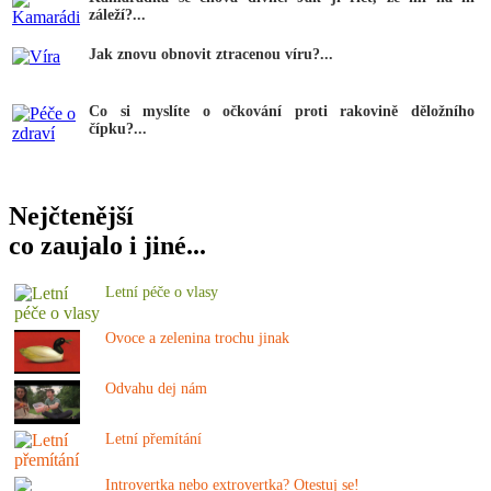
záleží?...
Jak znovu obnovit ztracenou víru?...
Co si myslíte o očkování proti rakovině děložního
čípku?...
Nejčtenější
co zaujalo i jiné...
Letní péče o vlasy
Ovoce a zelenina trochu jinak
Odvahu dej nám
Letní přemítání
Introvertka nebo extrovertka? Otestuj se!