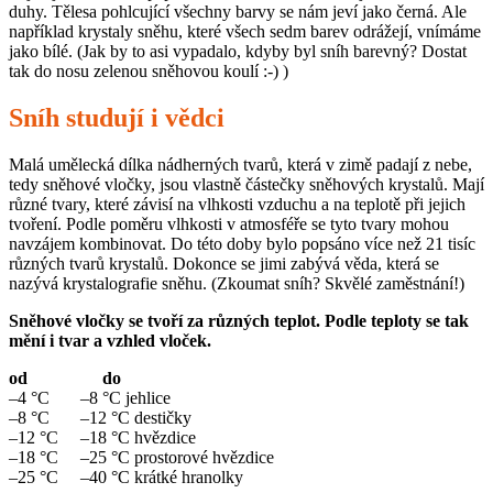
duhy. Tělesa pohlcující všechny barvy se nám jeví jako černá. Ale
například krystaly sněhu, které všech sedm barev odrážejí, vnímáme
jako bílé. (Jak by to asi vypadalo, kdyby byl sníh barevný? Dostat
tak do nosu zelenou sněhovou koulí :-) )
Sníh studují i vědci
Malá umělecká dílka nádherných tvarů, která v zimě padají z nebe,
tedy sněhové vločky, jsou vlastně částečky sněhových krystalů. Mají
různé tvary, které závisí na vlhkosti vzduchu a na teplotě při jejich
tvoření. Podle poměru vlhkosti v atmosféře se tyto tvary mohou
navzájem kombinovat. Do této doby bylo popsáno více než 21 tisíc
různých tvarů krystalů. Dokonce se jimi zabývá věda, která se
nazývá krystalografie sněhu. (Zkoumat sníh? Skvělé zaměstnání!)
Sněhové vločky se tvoří za různých teplot. Podle teploty se tak
mění i tvar a vzhled vloček.
od do
–4 °C –8 °C jehlice
–8 °C –12 °C destičky
–12 °C –18 °C hvězdice
–18 °C –25 °C prostorové hvězdice
–25 °C –40 °C krátké hranolky