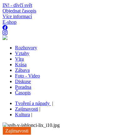
IN! - dívčí svět
Objednat časopis
Více informací
E-shop
Rozhovory
Vztahy
Víra
Krása
Zábava
Foto - Video
Diskuse
Poradna
Časopis
Tvoření a nápady
|
Zajímavosti
|
Kultura
|
Zajímavosti