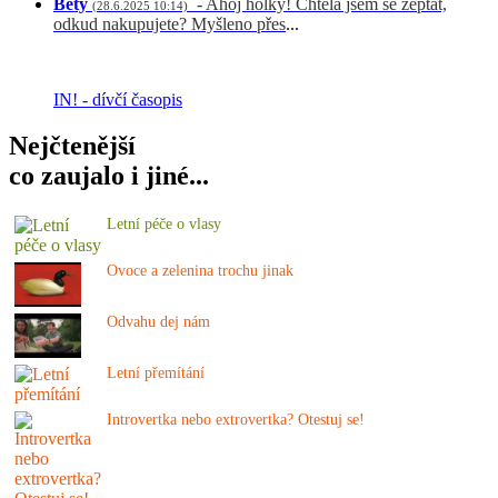
Bety
- Ahoj holky! Chtěla jsem se zeptat,
(28.6.2025 10:14)
odkud nakupujete? Myšleno přes
...
IN! - dívčí časopis
Nejčtenější
co zaujalo i jiné...
Letní péče o vlasy
Ovoce a zelenina trochu jinak
Odvahu dej nám
Letní přemítání
Introvertka nebo extrovertka? Otestuj se!