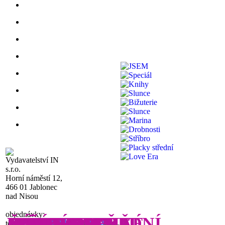
Vydavatelství IN
s.r.o.
Horní náměstí 12,
466 01 Jablonec
nad Nisou
objednávky:
MAGNETKY
ČASOPIS
KNIHOMOLKA
FIVE WORDS II
PLACKY VELKÉ
NÁSLEDUJ MĚ
FIVE WORDS
N
JSEM
SPECIÁL
KNIHY
SLUNCE
BIŽUTERIE
SLUNCE
MAR
DROBNOSTI
STŘÍBRO
PLACKY STŘEDNÍ
LOVE ERA
IN
A
IN
A
IN
!
tel.: 480 023 408-