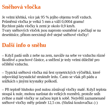
Sněhová vločka
Je velmi křehká, více jak 95 % jejího objemu tvoří vzduch.
Průměrná vločka je velká 5 mm a váží 0,0004 gramu!
Rychlost pádu vločky k zemi je okolo 0,9 km/h.
Tvary sněhových vloček jsou naprosto souměrné a počítají se na
desetitisíce, přitom neexistují dvě stejné sněhové vločky!
Další info o sněhu
– Když padá sníh z nebe na zem, naváže na sebe ve vzduchu různé
škodlivé a prachové částice, a sněžení je tedy velmi důležité pro
očištění vzduchu.
– Typická sněhová vločka má šest symetrických výčnělků, které
odpovídají krystalické struktuře ledu. Často se však při pádu a
srážkách s jinými krystalky poškodí.
– Při teplotě hluboko pod nulou zůstávají vločky malé. Když teplota
stoupá k nule, mohou narůstat do velkých rozměrů, protože sníh
zvlhne a malé vločky se začnou lepit k sobě. Největší zaznamenané
sněhové vločky měly průměr 12,5 cm. (Slušná koulovačka:-) )