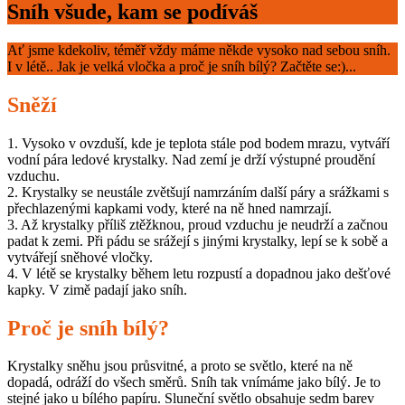
Sníh všude, kam se podíváš
Ať jsme kdekoliv, téměř vždy máme někde vysoko nad sebou sníh.
I v létě.. Jak je velká vločka a proč je sníh bílý? Začtěte se:)...
Sněží
1. Vysoko v ovzduší, kde je teplota stále pod bodem mrazu, vytváří
vodní pára ledové krystalky. Nad zemí je drží výstupné proudění
vzduchu.
2. Krystalky se neustále zvětšují namrzáním další páry a srážkami s
přechlazenými kapkami vody, které na ně hned namrzají.
3. Až krystalky příliš ztěžknou, proud vzduchu je neudrží a začnou
padat k zemi. Při pádu se srážejí s jinými krystalky, lepí se k sobě a
vytvářejí sněhové vločky.
4. V létě se krystalky během letu rozpustí a dopadnou jako dešťové
kapky. V zimě padají jako sníh.
Proč je sníh bílý?
Krystalky sněhu jsou průsvitné, a proto se světlo, které na ně
dopadá, odráží do všech směrů. Sníh tak vnímáme jako bílý. Je to
stejné jako u bílého papíru. Sluneční světlo obsahuje sedm barev