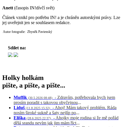
Anett
(časopis IN!dívčí svět)
Článek vznikl pro potřebu IN! a je chráněn autorskými právy. Lze
jej uveřejnit jen se souhlasem redakce.
Autor fotografie: Zbyněk Pavienský
Sdílet na:
Holky holkám
pište, a pište, a pište...
Muffik
- Zdravím, potřebovala bych jsem
(30.5.2026 08:48)
prosím poradit s takovou obyčejnou
...
Liduš
- Ahoj! Mám takový problém. Ráda
(11.8.2025 15:32)
nosím široké sukně a šaty nejlíp po
...
Eliška
- Ahojky moje rodina si že mě pořád
(28.6.2025 22:37)
dělá srandu nevím jak jim mám říct
...