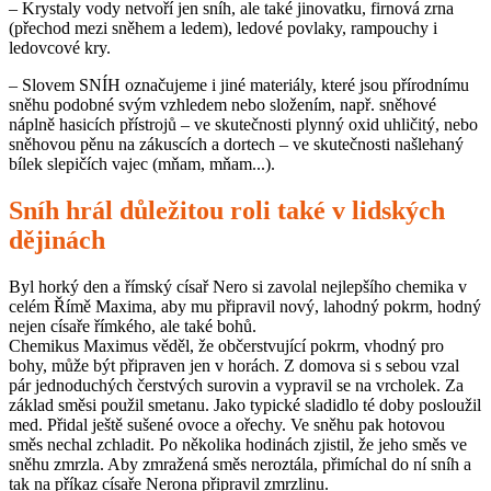
– Krystaly vody netvoří jen sníh, ale také jinovatku, firnová zrna
(přechod mezi sněhem a ledem), ledové povlaky, rampouchy i
ledovcové kry.
– Slovem SNÍH označujeme i jiné materiály, které jsou přírodnímu
sněhu podobné svým vzhledem nebo složením, např. sněhové
náplně hasicích přístrojů – ve skutečnosti plynný oxid uhličitý, nebo
sněhovou pěnu na zákuscích a dortech – ve skutečnosti našlehaný
bílek slepičích vajec (mňam, mňam...).
Sníh hrál důležitou roli také v lidských
dějinách
Byl horký den a římský císař Nero si zavolal nejlepšího chemika v
celém Římě Maxima, aby mu připravil nový, lahodný pokrm, hodný
nejen císaře římkého, ale také bohů.
Chemikus Maximus věděl, že občerstvující pokrm, vhodný pro
bohy, může být připraven jen v horách. Z domova si s sebou vzal
pár jednoduchých čerstvých surovin a vypravil se na vrcholek. Za
základ směsi použil smetanu. Jako typické sladidlo té doby posloužil
med. Přidal ještě sušené ovoce a ořechy. Ve sněhu pak hotovou
směs nechal zchladit. Po několika hodinách zjistil, že jeho směs ve
sněhu zmrzla. Aby zmražená směs neroztála, přimíchal do ní sníh a
tak na příkaz císaře Nerona připravil zmrzlinu.