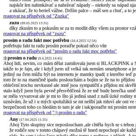
najskôr len nahmkávať a nahrávať nápady – niekedy sa nápad ujasn
a ukázať, že to berieš vážne. Držím palce – máš sen a chuť, a to je
reagovat na příspěvek od "Zuzka"
zuzu
(09.05.2025 13:31)
díky zkusím to a pokusím se za to modlit díky všem za prostor vzá
reagovat na příspěvek od "zuzu"
prosím o radu fakt moc potřebu
(16.4.2025 12:54)
potřebuju fakt tu radu prosím poraďte pokud něco víte
reagovat na příspěvek od "prosím o radu fakt moc potřebu"
:) prosím o radu
(9.4.2025 14:45)
Ahoj lidi, nevim, co mám dělat zamilovala jsem si BLACKPINK a ST
takže to je fajn, ale i když jsem už velká tak nemám smartphone a 
jediný na čem můžu být na internetu je mamky ipad( z kterého teď pí
tom že to na mamčině ipadu poslouchám a bojím se že na to příjdou 
oblečení trochu nevkusné ale mně jsou sympatičtí a příjdou mi skvělí.
stalo když jsem byla pevně přesvědčená že ze mě bude herečka uměla
se měla vyvarovat ale je mi to líto já jediná snad z naší úzké rodiny
uznávám, že už i u mých spolužáků se mi nelíbí jak mluví ale oni ve 
bezpečnosti toho co hledám to tam je ale i tak)poraďte mi prosím nemů
reagovat na příspěvek od ":) prosím o radu"
Any
(17.04.2025 11:35)
Ahoj Tyto skupiny sice neposloucham ,ale chtěla bych se s tebou p
že rodiče sou v tomto chápavý možná tě hned nepochopí ale každý
ráda ,že sem i více času trávila díky tomu s rodinou a přáteli .A