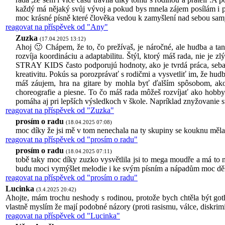
každý má nějaký svůj vývoj a pokud bys mnela zájem posílám i pa
moc krásné písně které člověka vedou k zamyšlení nad sebou samý
reagovat na příspěvek od "Any"
Zuzka
(17.04.2025 13:12)
Ahoj 🙂 Chápem, že to, čo prežívaš, je náročné, ale hudba a ta
rozvíja koordináciu a adaptabilitu. Štýl, ktorý máš rada, nie 
STRAY KIDS často podporujú hodnoty, ako je tvrdá práca, sebadô
kreativitu. Pokús sa porozprávať s rodičmi a vysvetliť im, že hud
máš záujem, hra na gitare by mohla byť ďalším spôsobom, ako 
choreografie a piesne. To čo máš rada môžeš rozvíjať ako hobby
pomáha aj pri lepších výsledkoch v škole. Napríklad znyžovanie 
reagovat na příspěvek od "Zuzka"
prosím o radu
(18.04.2025 07:08)
moc díky že jsi mě v tom nenechala na ty skupiny se kouknu měla j
reagovat na příspěvek od "prosím o radu"
prosím o radu
(18.04.2025 07:11)
tobě taky moc díky zuzko vysvětlila jsi to mega moudře a má to n
budu moci vymýšlet melodie i ke svým písním a nápadům moc dě
reagovat na příspěvek od "prosím o radu"
Lucinka
(3.4.2025 20:42)
Ahojte, mám trochu neshody s rodinou, protože bych chtěla být goth.
vlastně myslím že mají podobné názory (proti rasismu, válce, diskrimina
reagovat na příspěvek od "Lucinka"