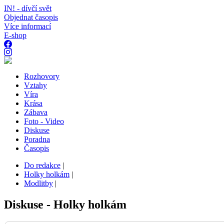
IN! - dívčí svět
Objednat časopis
Více informací
E-shop
Rozhovory
Vztahy
Víra
Krása
Zábava
Foto - Video
Diskuse
Poradna
Časopis
Do redakce
|
Holky holkám
|
Modlitby
|
Diskuse - Holky holkám