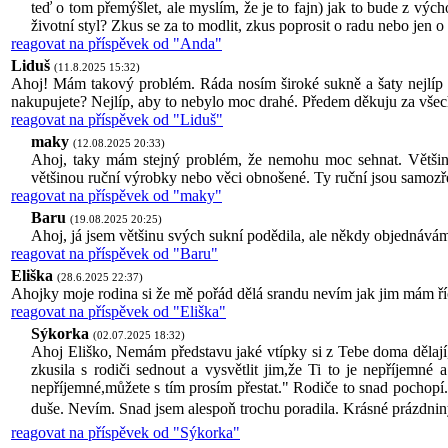
teď o tom přemýšlet, ale myslím, že je to fajn) jak to bude z výc
životní styl? Zkus se za to modlit, zkus poprosit o radu nebo jen 
reagovat na příspěvek od "Anda"
Liduš
(11.8.2025 15:32)
Ahoj! Mám takový problém. Ráda nosím široké sukně a šaty nejlíp 
nakupujete? Nejlíp, aby to nebylo moc drahé. Předem děkuju za vše
reagovat na příspěvek od "Liduš"
maky
(12.08.2025 20:33)
Ahoj, taky mám stejný problém, že nemohu moc sehnat. Většin
většinou ruční výrobky nebo věci obnošené. Ty ruční jsou samozřej
reagovat na příspěvek od "maky"
Baru
(19.08.2025 20:25)
Ahoj, já jsem většinu svých sukní podědila, ale někdy objednávám
reagovat na příspěvek od "Baru"
Eliška
(28.6.2025 22:37)
Ahojky moje rodina si že mě pořád dělá srandu nevím jak jim mám říc
reagovat na příspěvek od "Eliška"
Sýkorka
(02.07.2025 18:32)
Ahoj Eliško, Nemám představu jaké vtípky si z Tebe doma dělají,
zkusila s rodiči sednout a vysvětlit jim,že Ti to je nepříjemné 
nepříjemné,můžete s tím prosím přestat." Rodiče to snad pochopí. 
duše. Nevím. Snad jsem alespoň trochu poradila. Krásné prázdn
reagovat na příspěvek od "Sýkorka"