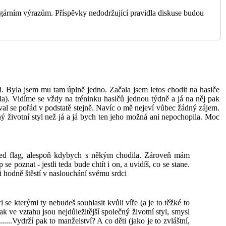
lgárním výrazům. Příspěvky nedodržující pravidla diskuse budou
. Byla jsem mu tam úplně jedno. Začala jsem letos chodit na hasiče
la). Vidíme se vždy na tréninku hasičů jednou týdně a já na něj pak
hoval se pořád v podstatě stejně. Navíc o mě nejeví vůbec žádný zájem.
iný životní styl než já a já bych ten jeho možná ani nepochopila. Moc
 red flag, alespoň kdybych s někým chodila. Zároveň mám
e poznat - jestli teda bude chtít i on, a uvidíš, co se stane.
ti hodně štěstí v naslouchání svému srdci
se kterými ty nebudeš souhlasit kvůli víře (a je to těžké to
tak ve vztahu jsou nejdůležitější společný životní styl, smysl
..Vydrží pak to manželství? A co děti (jako je to zvláštní,