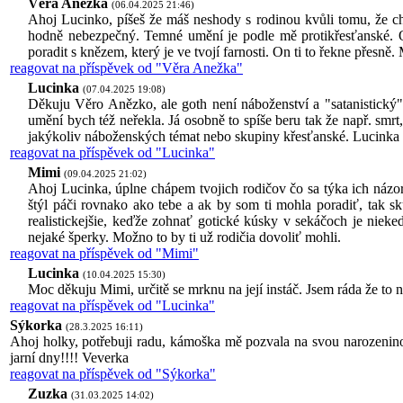
Věra Anežka
(06.04.2025 21:46)
Ahoj Lucinko, píšeš že máš neshody s rodinou kvůli tomu, že chce
hodně nebezpečný. Temné umění je podle mě protikřesťanské. Os
poradit s knězem, který je ve tvojí farnosti. On ti to řekne přesn
reagovat na příspěvek od "Věra Anežka"
Lucinka
(07.04.2025 19:08)
Děkuju Věro Anězko, ale goth není náboženství a "satanistický" 
umění bych též neřekla. Já osobně to spíše beru tak že např. smr
jakýkoliv náboženských témat nebo skupiny křesťanské. Lucinka
reagovat na příspěvek od "Lucinka"
Mimi
(09.04.2025 21:02)
Ahoj Lucinka, úplne chápem tvojich rodičov čo sa týka ich názoru 
štýl páči rovnako ako tebe a ak by som ti mohla poradiť, tak s
realistickejšie, keďže zohnať gotické kúsky v sekáčoch je niek
nejaké šperky. Možno to by ti už rodičia dovoliť mohli.
reagovat na příspěvek od "Mimi"
Lucinka
(10.04.2025 15:30)
Moc děkuju Mimi, určitě se mrknu na její instáč. Jsem ráda že to 
reagovat na příspěvek od "Lucinka"
Sýkorka
(28.3.2025 16:11)
Ahoj holky, potřebuji radu, kámoška mě pozvala na svou narozeninovo
jarní dny!!!! Veverka
reagovat na příspěvek od "Sýkorka"
Zuzka
(31.03.2025 14:02)