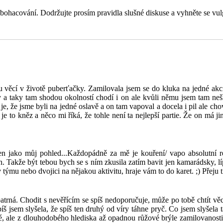
obohacování. Dodržujte prosím pravidla slušné diskuse a vyhněte se vu
 věcí v životě puberťačky. Zamilovala jsem se do kluka na jedné akci
ny a taky tam shodou okolností chodí i on ale kvůli němu jsem tam neš
 je, že jsme byli na jedné oslavě a on tam vapoval a docela i pil ale c
je to kněz a něco mi říká, že tohle není ta nejlepší partie. Že on má j
jen jako můj pohled...Každopádně za mě je kouření/ vapo absolutní
n. Takže být tebou bych se s ním zkusila zatím bavit jen kamarádsky, líp s
 týmu nebo dvojici na nějakou aktivitu, hraje vám to do karet. ;) Přeju 
atrná. Chodit s nevěřícím se spíš nedoporučuje, může po tobě chtít věci 
spíš jsem slyšela, že spíš ten druhý od víry táhne pryč. Co jsem slyšela 
 ale z dlouhodobého hlediska až opadnou růžové brýle zamilovanosti....