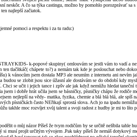
í neskôr. A čo sa týka castingu, možno by pomohlo porozprávať sa s rod
 ten najlepší začiatok.
jemné pomoci a respektu i za tu radu:)
RAYKIDS- k-popové skupiny( omlouvám se jestli vám to vadí a nemáte
jen ten tlačítkáč( chápete to?) a nemám tak kde je poslouchat nebo d
šu) k vánocům jsem dostala MP3 ale neumím z internetu ani nevím jak n
a budou se zlobit jsou sice úžasní ale dostávám se do období kdy mys
 Chci se učit i jejich tance i zpšv ale jak když nemůžu hledat taneční t
 jsem i dobře hrát učila jsem se básničky, písničky chápu že rodiče m
 nejsem nejlepší na vědy- matika, fyzika, chemie a blá blá blá, ale spí
svých písničkách často NEřikají sprostá slova. Ach jo na ipadu nemůžu 
žu takhle moc rozvíjet xvůj talent a svoji radost z hudby je mi to lít
odělit o můj názor Píšeš že tvym rodičům by se určitě nelíbila tahle h
 si musí projít určitým vývojem .Pak taky píšeš že nemáš dotykový mo
 pokud tě baví tancovat tak se zkus poohlédnout po nějaké taneční skup