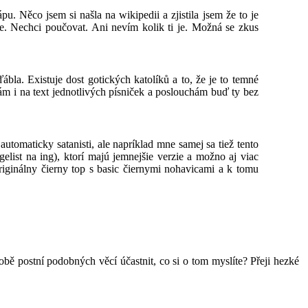
u. Něco jsem si našla na wikipedii a zjistila jsem že to je
e. Nechci poučovat. Ani nevím kolik ti je. Možná se zkus
bla. Existuje dost gotických katolíků a to, že je to temné
ám i na text jednotlivých písniček a poslouchám buď ty bez
utomaticky satanisti, ale napríklad mne samej sa tiež tento
list na ing), ktorí majú jemnejšie verzie a možno aj viac
riginálny čierny top s basic čiernymi nohavicami a k tomu
obě postní podobných věcí účastnit, co si o tom myslíte? Přeji hezké