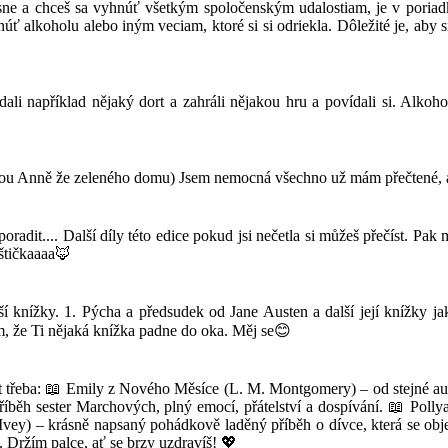
sne a chceš sa vyhnúť všetkým spoločenským udalostiam, je v poriadk
úť alkoholu alebo iným veciam, ktoré si si odriekla. Dôležité je, aby s
li například nějaký dort a zahráli nějakou hru a povídali si. Alko
nou Anně že zeleného domu) Jsem nemocná všechno už mám přečtené, a
radit.... Další díly této edice pokud jsi nečetla si můžeš přečíst. P
štičkaaaa🦊
 knížky. 1. Pýcha a předsudek od Jane Austen a další její knížky j
, že Ti nějaká knížka padne do oka. Měj se😊
it třeba: 📖 Emily z Nového Měsíce (L. M. Montgomery) – od stejné aut
ěh sester Marchových, plný emocí, přátelství a dospívání. 📖 Pollyann
vey) – krásně napsaný pohádkově laděný příběh o dívce, která se obje
. Držím palce, ať se brzy uzdravíš! 💖