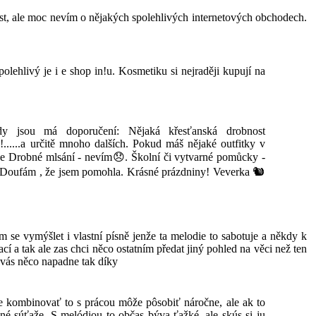
ost, ale moc nevím o nějakých spolehlivých internetových obchodech.
olehlivý je i e shop in!u. Kosmetiku si nejraději kupují na
dy jsou má doporučení: Nějaká křesťanská drobnost
......a určitě mnoho dalších. Pokud máš nějaké outfitky v
ě více Drobné mlsání - nevím😞. Školní či vytvarné pomůcky -
m. Doufám , že jsem pomohla. Krásné prázdniny! Veverka 🐿️
 se vymýšlet i vlastní písně jenže ta melodie to sabotuje a někdy k
ací a tak ale zas chci něco ostatním předat jiný pohled na věci než ten
i vás něco napadne tak díky
e kombinovať to s prácou môže pôsobiť náročne, ale ak to
né súťaže. S melódiou to občas býva ťažké, ale skús si ju