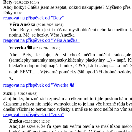
Bety
(28.6.2025 10:14)
Ahoj holky! Chtěla jsem se zeptat, odkud nakupujete? Myšleno přes i
Díky moc
reagovat na příspěvek od "Bety"
Věra Anežka
(30.06.2025 18:31)
Ahoj Bety, nevím jestli máš na mysli oblečení nebo kosmetiku. Já 
notinu. Měj se hezky. Věra Anežka
reagovat na příspěvek od "Věra Anežka"
Veverka 🐿️
(02.07.2025 18:25)
Ahoj Bety, Je fajn, že si chceš něčím udělat radost,a
(samolepky,náramky,magnetky,klíčenky placky,hry ...) - např. K
hledáčku doporučuji např. Lindex, C&A, Lidl e-shop.......a určitě
např. SEVT...... Výtvarné pomůcky (šití apod.) či drobné ozdoby
🐾
reagovat na příspěvek od "Veverka 🐿️"
zuzu
(1.5.2025 08:33)
ahoj holky, hrozně ráda zpíívám a celkem mi to i jde poslouchám pís
úžasnému názvu nic nejde vymyslet ale to je jiná věc hrozně ráda bych 
dnešní všichni to berou moc světsky a mně se to moc nelíbí no vím že b
reagovat na příspěvek od "zuzu"
Zuzka
(02.05.2025 12:36)
Ahoj! Je skvelé, že ťa spev tak veľmi baví a že máš túžbu nie
budeš robiť postupne, dá sa to zvládnuť. Môžeš začať napríklad