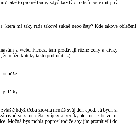
inam? Jaké to pro ně bude, když každý z rodičů bude mít jiný
a, která má taky ráda takové sukně nebo šaty? Kde takové oblečení
návám z webu Fler.cz, tam prodávají různé ženy a dívky
 že můžu kutilky takto podpořit. :-)
o pomůže.
tip. Díky
 zvláště když třeba zrovna nemáš svůj den apod. Já bych si
a zábavné si z mě dělat vtípky a žertíky,ale mě je to velmi
 více. Možná bys mohla poprosí rodiče aby jím promluvili do