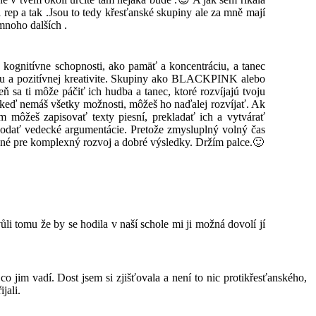
rep a tak .Jsou to tedy křesťanské skupiny ale za mně mají
mnoho dalších .
 kognitívne schopnosti, ako pamäť a koncentráciu, a tanec
eniu a pozitívnej kreativite. Skupiny ako BLACKPINK alebo
sa ti môže páčiť ich hudba a tanec, ktoré rozvíjajú tvoju
aj keď nemáš všetky možnosti, môžeš ho naďalej rozvíjať. Ak
 môžeš zapisovať texty piesní, prekladať ich a vytvárať
 podať vedecké argumentácie. Pretože zmysluplný volný čas
bné pre komplexný rozvoj a dobré výsledky. Držím palce.🙂
li tomu že by se hodila v naší schole mi ji možná dovolí jí
o jim vadí. Dost jsem si zjišťovala a není to nic protikřesťanského,
jali.