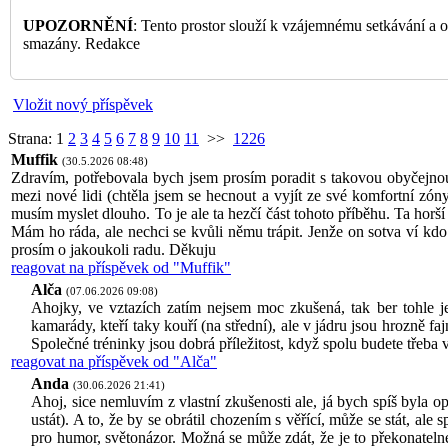
UPOZORNĚNÍ
: Tento prostor slouží k vzájemnému setkávání a 
smazány. Redakce
Vložit nový příspěvek
Strana:
1
2
3
4
5
6
7
8
9
10
11
>>
1226
Muffik
(30.5.2026 08:48)
Zdravím, potřebovala bych jsem prosím poradit s takovou obyčejnou
mezi nové lidi (chtěla jsem se hecnout a vyjít ze své komfortní zó
musím myslet dlouho. To je ale ta hezčí část tohoto příběhu. Ta horší
Mám ho ráda, ale nechci se kvůli němu trápit. Jenže on sotva ví kdo 
prosím o jakoukoli radu. Děkuju
reagovat na příspěvek od "Muffik"
Alča
(07.06.2026 09:08)
Ahojky, ve vztazích zatím nejsem moc zkušená, tak ber tohle 
kamarády, kteří taky kouří (na střední), ale v jádru jsou hrozně faj
Společné tréninky jsou dobrá příležitost, když spolu budete třeba v
reagovat na příspěvek od "Alča"
Anda
(30.06.2026 21:41)
Ahoj, sice nemluvím z vlastní zkušenosti ale, já bych spíš byla op
ustát). A to, že by se obrátil chozením s věřící, může se stát, ale 
pro humor, světonázor. Možná se může zdát, že je to překonatelné,