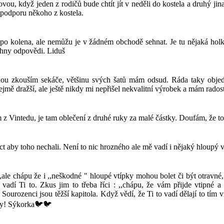
hovou, když jeden z rodičů bude chtít jít v neděli do kostela a druhý j
o podporu někoho z kostela.
po kolena, ale nemůžu je v žádném obchodě sehnat. Je tu nějaká holk
chny odpovědi. Liduš
ou zkouším sekáče, většinu svých šatů mám odsud. Ráda taky objed
mě dražší, ale ještě nikdy mi nepřišel nekvalitní výrobek a mám radost,
 z Vintedu, je tam oblečení z druhé ruky za malé částky. Doufám, že t
t aby toho nechali. Není to nic hrozného ale mě vadí i nějaký hloupý v
ale chápu že i ,,neškodné " hloupé vtípky mohou bolet či být otravné,
a vadí Ti to. Zkus jim to třeba říci : ,,chápu, že vám přijde vtipné 
Sourozenci jsou těžší kapitola. Když vědí, že Ti to vadí dělají to tím
iny! Sýkorka🐦🐦