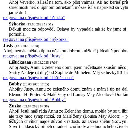
Ahoj Veverko, záleží na tom, ako pôst vnímaš. Ak ho berieš prí
striedmosti než o úplnom odriekaní, môžeš ísť a napríklad sa vyhn
jarné dni!
reagovat na příspěvek od "Zuzka"
Sýkorka
(19.06.2025 19:51)
Děkuji moc za odpověď. Oslava by vypadala tak,že by jsme si da
pomohla.
reagovat na příspěvek od "Sýkorka"
Justy
(13.3.2025 17:28)
Ahoj, nemáte někdo tip na nějakou dobrou knížku? ( Ideálně podob
reagovat na příspěvek od "Justy"
Lištičkaaaa
(15.03.2025 17:08)
Ahoj Justy, Annu z zeleného domu jsem nečetla,ale zkusím něco po
Sestry Naděje (4 díly) od Sophie de Muhelen. Měj se hezky!!!! Li
reagovat na příspěvek od "Lištičkaaaa"
Bobby
(20.03.2025 17:35)
Ahojky Justy, Annu ze zeleného domu znám a mám i tip na další
Eleanor H. Porter. 3. Malé ženy od Louisy May Alcottové Doufám
reagovat na příspěvek od "Bobby"
Zuzka
(02.04.2025 07:36)
Ahoj! Jestli máš ráda Annu ze Zeleného domu, mohla by se ti líb
ale taky moc sympatická. 📖 Malé ženy (Louisa May Alcott) – příb
těžkých chvílích najde důvod k radosti. 📖 Dcera sněhu (Eowyn I
Spyri) – klasický příběh o radosti z přírody a jednoduchého života