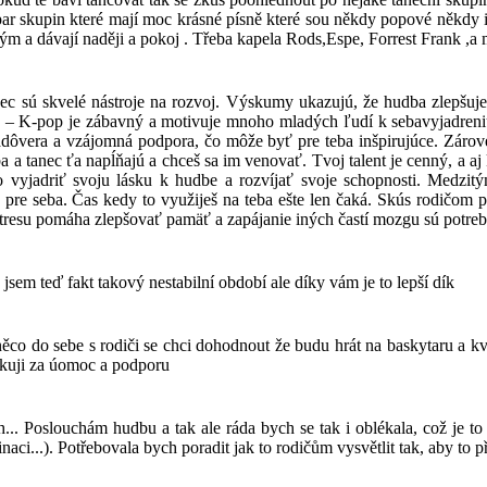
r skupin které mají moc krásné písně které sou někdy popové někdy i 
m a dávají naději a pokoj . Třeba kapela Rods,Espe, Forrest Frank ,a 
nec sú skvelé nástroje na rozvoj. Výskumy ukazujú, že hudba zlepšuje
je zlý – K-pop je zábavný a motivuje mnoho mladých ľudí k sebavyjadr
vera a vzájomná podpora, čo môže byť pre teba inšpirujúce. Zároveň 
ba a tanec ťa napĺňajú a chceš sa im venovať. Tvoj talent je cenný, a 
vyjadriť svoju lásku k hudbe a rozvíjať svoje schopnosti. Medzitým
 pre seba. Čas kedy to využiješ na teba ešte len čaká. Skús rodičom
stresu pomáha zlepšovať pamäť a zapájanie iných častí mozgu sú potre
sem teď fakt takový nestabilní období ale díky vám je to lepší dík
ěco do sebe s rodiči se chci dohodnout že budu hrát na baskytaru a kvů
kuji za úomoc a podporu
.. Poslouchám hudbu a tak ale ráda bych se tak i oblékala, což je to c
ci...). Potřebovala bych poradit jak to rodičům vysvětlit tak, aby to při