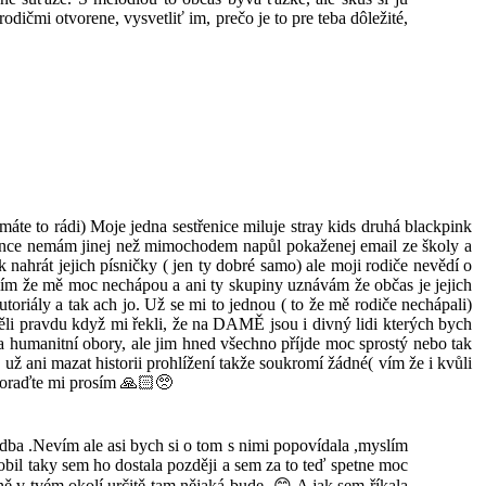
ičmi otvorene, vysvetliť im, prečo je to pre teba dôležité,
 to rádi) Moje jedna sestřenice miluje stray kids druhá blackpink
okonce nemám jinej než mimochodem napůl pokaženej email ze školy a
ahrát jejich písničky ( jen ty dobré samo) ale moji rodiče nevědí o
lím že mě moc nechápou a ani ty skupiny uznávám že občas je jejich
utoriály a tak ach jo. Už se mi to jednou ( to že mě rodiče nechápali)
ěli pravdu když mi řekli, že na DAMĚ jsou i divný lidi kterých bych
š na humanitní obory, ale jim hned všechno příjde moc sprostý nebo tak
už ani mazat historii prohlížení takže soukromí žádné( vím že i kvůli
o poraďte mi prosím 🙏🏻🥺
udba .Nevím ale asi bych si o tom s nimi popovídala ,myslím
bil taky sem ho dostala později a sem za to teď spetne moc
ině v tvém okolí určitě tam nějaká bude .😊 A jak sem říkala