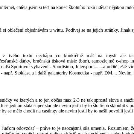
nternet, chtěla jsem si teď na konec školního roku udělat nějakou rad
si oblečení objednávám u wittu. Podívej se na jejich stránky. Jinak sp
le z tvého textu nechápu co konkrétně máš na mysli ale ta
řesťanské dárky, brněnská tisková misie (btm), samozřejmě e-shop in!
 další Sportovní vybavení - Sportisimo, Intersport........a určitě ješt
 - např. Stoklasa a i další galanterky Kosmetika - např. DM.... Neví
ničky ve kterých a to jen občas max 2-3 ne tak sprostá slova a snažim
se jednou stala super star ale nevim jestli by to šlo třeba skloubit s pr
y se mělo chodit na castingy ale nevim jestli by to našii povolili jestl
čo ľuďom odovzdať – práve to je naozajstná sila umenia. Rozumiem, ž
 zdieľaním svojich piesní online, skúsiť malé vystúpenia alebo hudob