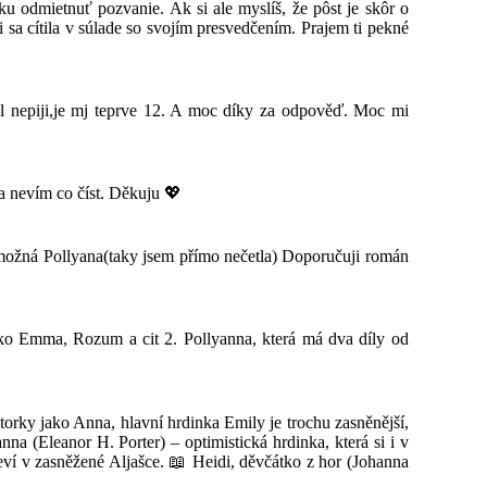
u odmietnuť pozvanie. Ak si ale myslíš, že pôst je skôr o
i sa cítila v súlade so svojím presvedčením. Prajem ti pekné
hol nepiji,je mj teprve 12. A moc díky za odpověď. Moc mi
 nevím co číst. Děkuju 💖
ak možná Pollyana(taky jsem přímo nečetla) Doporučuji román
ako Emma, Rozum a cit 2. Pollyanna, která má dva díly od
orky jako Anna, hlavní hrdinka Emily je trochu zasněnější,
a (Eleanor H. Porter) – optimistická hrdinka, která si i v
ví v zasněžené Aljašce. 📖 Heidi, děvčátko z hor (Johanna