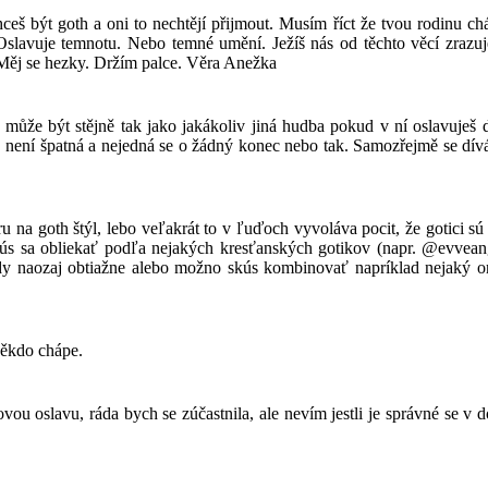
š být goth a oni to nechtějí přijmout. Musím říct že tvou rodinu cháp
lavuje temnotu. Nebo temné umění. Ježíš nás od těchto věcí zrazuj
ě. Měj se hezky. Držím palce. Věra Anežka
může být stějně tak jako jakákoliv jiná hudba pokud v ní oslavuješ ďá
t, není špatná a nejedná se o žádný konec nebo tak. Samozřejmě se dív
na goth štýl, lebo veľakrát to v ľuďoch vyvoláva pocit, že gotici sú a
kús sa obliekať podľa nejakých kresťanských gotikov (napr. @evveange
edy naozaj obtiažne alebo možno skús kombinovať napríklad nejaký o
někdo chápe.
u oslavu, ráda bych se zúčastnila, ale nevím jestli je správné se v d