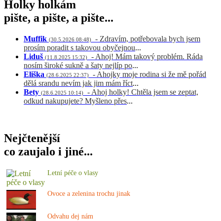
Holky holkám
pište, a pište, a pište...
Muffik
- Zdravím, potřebovala bych jsem
(30.5.2026 08:48)
prosím poradit s takovou obyčejnou
...
Liduš
- Ahoj! Mám takový problém. Ráda
(11.8.2025 15:32)
nosím široké sukně a šaty nejlíp po
...
Eliška
- Ahojky moje rodina si že mě pořád
(28.6.2025 22:37)
dělá srandu nevím jak jim mám říct
...
Bety
- Ahoj holky! Chtěla jsem se zeptat,
(28.6.2025 10:14)
odkud nakupujete? Myšleno přes
...
Nejčtenější
co zaujalo i jiné...
Letní péče o vlasy
Ovoce a zelenina trochu jinak
Odvahu dej nám