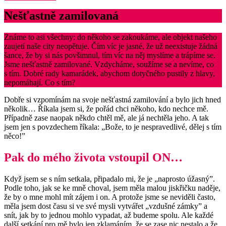
Nešťastně zamilovaná
Známe to asi všechny: do někoho se zakoukáme, ale objekt našeho
zaujetí naše city neopětuje. Čím víc je jasné, že už neexistuje žádná
šance, že by si nás povšimnul, tím víc na něj myslíme a trápíme se.
Jsme nešťastně zamilované. Vzdycháme, soužíme se a nevíme, co
s tím. Dobré rady kamarádek, abychom dotyčného pustily z hlavy,
nepomáhají. Co s tím?
Dobře si vzpomínám na svoje nešťastná zamilování a bylo jich hned
několik… Říkala jsem si, že pořád chci někoho, kdo nechce mě.
Případně zase naopak někdo chtěl mě, ale já nechtěla jeho. A tak
jsem jen s povzdechem říkala: „Bože, to je nespravedlivé, dělej s tím
něco!”
Pak do mého života vstoupil ON…
Když jsem se s ním setkala, připadalo mi, že je „naprosto úžasný”.
Podle toho, jak se ke mně choval, jsem měla malou jiskřičku naděje,
že by o mne mohl mít zájem i on. A protože jsme se neviděli často,
měla jsem dost času si ve své mysli vytvářet „vzdušné zámky” a
snít, jak by to jednou mohlo vypadat, až budeme spolu. Ale každé
další setkání pro mě bylo jen zklamáním, že se zase nic nestalo a že