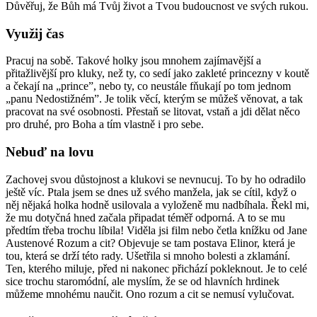
Důvěřuj, že Bůh má Tvůj život a Tvou budoucnost ve svých rukou.
Využij čas
Pracuj na sobě. Takové holky jsou mnohem zajímavější a
přitažlivější pro kluky, než ty, co sedí jako zakleté princezny v koutě
a čekají na „prince”, nebo ty, co neustále fňukají po tom jednom
„panu Nedostižném”. Je tolik věcí, kterým se můžeš věnovat, a tak
pracovat na své osobnosti. Přestaň se litovat, vstaň a jdi dělat něco
pro druhé, pro Boha a tím vlastně i pro sebe.
Nebuď na lovu
Zachovej svou důstojnost a klukovi se nevnucuj. To by ho odradilo
ještě víc. Ptala jsem se dnes už svého manžela, jak se cítil, když o
něj nějaká holka hodně usilovala a vyloženě mu nadbíhala. Řekl mi,
že mu dotyčná hned začala připadat téměř odporná. A to se mu
předtím třeba trochu líbila! Viděla jsi film nebo četla knížku od Jane
Austenové Rozum a cit? Objevuje se tam postava Elinor, která je
tou, která se drží této rady. Ušetřila si mnoho bolesti a zklamání.
Ten, kterého miluje, před ni nakonec přichází pokleknout. Je to celé
sice trochu staromódní, ale myslím, že se od hlavních hrdinek
můžeme mnohému naučit. Ono rozum a cit se nemusí vylučovat.