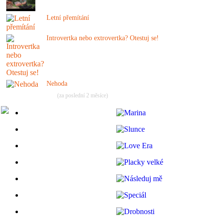
Letní přemítání
Introvertka nebo extrovertka? Otestuj se!
Nehoda
(za poslední 2 měsíce)