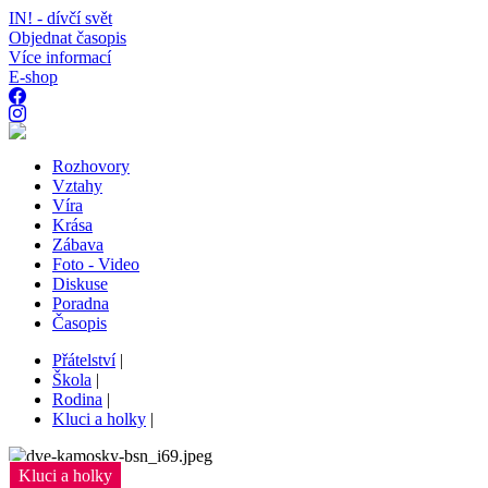
IN! - dívčí svět
Objednat časopis
Více informací
E-shop
Rozhovory
Vztahy
Víra
Krása
Zábava
Foto - Video
Diskuse
Poradna
Časopis
Přátelství
|
Škola
|
Rodina
|
Kluci a holky
|
Kluci a holky