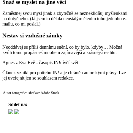
Snaž se myslet na jiné věci
Zaměstnej svou mysl jinak a zbytečně se nezneklidňuj myšlenkami
na dotyčného. (Já jsem to dělala neustálým čtením toho jednoho e-
mailu, co mi poslal.)
Nestav si vzdušné zámky
Neoddávej se příliš dennímu snění, co by bylo, kdyby… Možná
kvůli tomu propásneš mnohem zajímavější a krásnější realitu.
Agnes z Eva Evě - časopis IN!dívčí svět
Článek vznikl pro potřebu IN! a je chráněn autorskými právy. Lze
jej uveřejnit jen se souhlasem redakce.
Autor fotografie: shefkate Adobe Stock
Sdílet na: