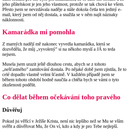
jeho přátelskost je jen jeho vlastnost, protože se tak chová ke všem.
Přesto jsem se nevzdávala naděje a stále dokola četla ten jediný e-
mail, který jsem od něj dostala, a snažila se v něm najít náznaky
náklonnosti.
Kamarádka mi pomohla
Z marných nadějí mě nakonec vyvedla kamarádka, která se
dozvěděla, že můj „vyvolený” si na někoho myslí a JÁ to teda
nejsem.
Musela jsem urazit ještě dlouhou cestu, abych se z tohoto
„nešťastného” zamilování dostala. Po nějaké době jsem zjistila, že to
celé dopadlo vlastně velmi šťastně. V každém případě jsem se
během tohoto období hodně naučila a chtěla bych se vámi o tyto
zkušenosti podělit.
Co dělat během očekávání toho pravého
Důvěřuj
Pokud jsi věřící v Ježíše Krista, není nic lepšího než se Mu se vším
svěřit a důvěřovat Mu, že On ví, kdo a kdy je pro Tebe nejlepší.