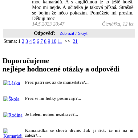
moc kamarádů. A s angličtinou je to ještě horší.
Moc mi nejde. A učitelka je taková přísná. Strašně
se bojím že něco pokazím. Pomůžete mi prosím.
Děkuji moc
14.5.2023 20:47
Čtenářka, 12 let
Odpověď:
Strana:
1
2
3
4
5
6
7
8
9
10
11
>>
21
Doporučujeme
nejlépe hodnocené otázky a odpovědi
Proč patří sex až do manželství?...
Proč se mi holky posmívají?...
Je holení nohou nezdravé?...
Kamarádka se chová divně. Jak jí říct, že mi na ní
záleží?...