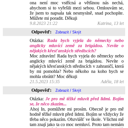
ona není moc vstřícná a většinou nás nechá,
abychom si to vyřešili mezi sebou. Omlouvám se,
že jsem to napsala tak nesmyslně, snad pochopíte.
Můžete mi poradit. Děkuji
9.8.2023 21:22
Katrina, 13 let
Odpověď:
Otázka:
Rada bych vyjela do německy nebo
anglicky mluvící země za brigádou. Nevíte o
nějakých křesťanských střediscích?
Moc zdravím! Rada bych vyjela do německy nebo
anglicky mluvící země za brigádou. Nevíte o
nějakých křesťanských střediscích v zahraničí, která
by mi pomohla? Nebo někoho na koho bych se
mohla obrátit? Moc děkuji
21.5.2023 15:35
Adéla, 18 let
Odpověď:
Otázka:
Je pro mě těžké mluvit před lidmi. Bojím
se, že něco zkazím...
Ahoj In, pomůžete mi prosím. Obecně je pro mě
hodně těžké mluvit před lidmi. Bojím se vždycky že
třeba něco pokazím. Obzvlášť ve škole. Všichni mě
tam znají jako ta co moc nemluví. Proto tam nemám