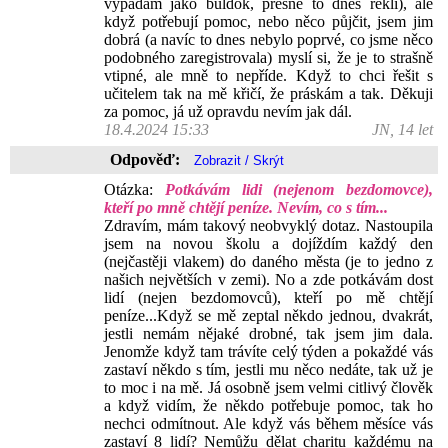
vypadám jako buldok, přesně to dnes řekli), ale
když potřebují pomoc, nebo něco půjčit, jsem jim
dobrá (a navíc to dnes nebylo poprvé, co jsme něco
podobného zaregistrovala) myslí si, že je to strašně
vtipné, ale mně to nepříde. Když to chci řešit s
učitelem tak na mě křičí, že práskám a tak. Děkuji
za pomoc, já už opravdu nevím jak dál.
18.4.2024 15:33
JN, 14 let
Odpověď:
Otázka:
Potkávám lidi (nejenom bezdomovce),
kteří po mně chtějí peníze. Nevím, co s tím...
Zdravím, mám takový neobvyklý dotaz. Nastoupila
jsem na novou školu a dojíždím každý den
(nejčastěji vlakem) do daného města (je to jedno z
našich největších v zemi). No a zde potkávám dost
lidí (nejen bezdomovců), kteří po mě chtějí
peníze...Když se mě zeptal někdo jednou, dvakrát,
jestli nemám nějaké drobné, tak jsem jim dala.
Jenomže když tam trávíte celý týden a pokaždé vás
zastaví někdo s tím, jestli mu něco nedáte, tak už je
to moc i na mě. Já osobně jsem velmi citlivý člověk
a když vidím, že někdo potřebuje pomoc, tak ho
nechci odmítnout. Ale když vás během měsíce vás
zastaví 8 lidí? Nemůžu dělat charitu každému na