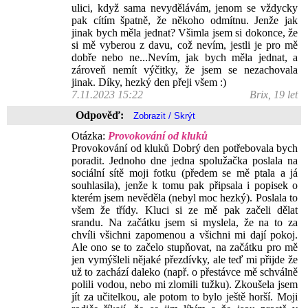
ulici, když sama nevydělávám, jenom se vždycky
pak cítím špatně, že někoho odmítnu. Jenže jak
jinak bych měla jednat? Všimla jsem si dokonce, že
si mě vyberou z davu, což nevím, jestli je pro mě
dobře nebo ne...Nevím, jak bych měla jednat, a
zároveň nemít výčitky, že jsem se nezachovala
jinak. Díky, hezký den přeji všem :)
7.11.2023 15:22
Brix, 19 let
Odpověď:
Otázka:
Provokování od kluků
Provokování od kluků Dobrý den potřebovala bych
poradit. Jednoho dne jedna spolužačka poslala na
sociální sítě moji fotku (předem se mě ptala a já
souhlasila), jenže k tomu pak připsala i popisek o
kterém jsem nevěděla (nebyl moc hezký). Poslala to
všem že třídy. Kluci si ze mě pak začeli dělat
srandu. Na začátku jsem si myslela, že na to za
chvíli všichni zapomenou a všichni mi dají pokoj.
Ale ono se to začelo stupňovat, na začátku pro mě
jen vymýšleli nějaké přezdívky, ale teď mi přijde že
už to zachází daleko (např. o přestávce mě schválně
polili vodou, nebo mi zlomili tužku). Zkoušela jsem
jít za učitelkou, ale potom to bylo ještě horší. Moji