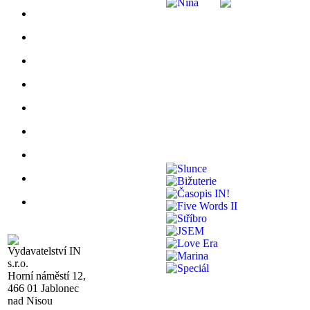
Vydavatelství IN
s.r.o.
Horní náměstí 12,
466 01 Jablonec
nad Nisou