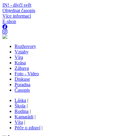
IN! - dívčí svět
Objednat časopis
Více informací
E-shop
Rozhovory
Vztahy
Víra
Krása
Zábava
Foto - Video
Diskuse
Poradna
Časopis
Láska
|
Škola
|
Rodina
|
Kamarádi
|
Víra
|
Péče o zdraví
|