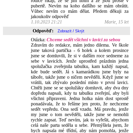
rodiče říkají, že se jim líbím a že jsou prostě v
pubertě. Nevím na koho dalšího se mám obrátit.
Vůbec nevím co mám dělat. Předem děkuji za
jakoukoliv odpověď
1.10.2023 21:21
Marie, 15 let
Odpověď:
Otázka:
Chceme sedět všichni v lavici za sebou
Zdravím do redakce, mám jedno dilema. Ve škole
jsme taková partička - 6 holek a kolem prosince
jsme se domluvili, že si v dalším roce sedneme za
sebe v lavicích. Jenže uprostřed prázdnin jedna
spolužačka zveřejnila tabulku, kam každý napsal,
kde bude sedět. Já s kamarádkou jsme byly na
táboře, takže jsme o ničem nevěděli. Když jsme se
vrátili, tak zbývalo poslední místo v první lavici.
Chtěli jsme se se spolužáky domluvit, aby dva dny
dopředu napsali, kdy tu tabulku zveřejní, aby byli
všichni připraveni. Jedna holka nám dost sprostě
ponadávala, že to řešíme jen proto, že nechceme
sedět vepředu. Ona sedí vzadu. Má pravdu, jenže
my jsme o tom nevěděli, takže jsme se nemohli
rychle zapsat. Teď nevím, jak to vyřešit, abychom
celá naše parta seděla u sebe. Přemýšlela jsem, že
bych napsala mé třídní, aby nám pomohla, jenže