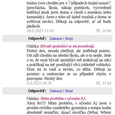
budou (ven chodím jen v \"případech krajní nouze\"
[procházka, škola, nákup pomůcek, vyzvednutí
balíčku] jinak jsem doma a chodí s mamkou nebo
kamarády). Jsem z toho už úplně zoufalá a doma se
svěřovat nechci. Děkuji za odpověď, ať už bude
jakákoli.
30.9.2025 15:54
JN, 16 let
Odpověď:
Otázka:
Bývalí spolužáci se mi posmívají.
Dobrý den, nerada obtěžuji, ale potřebuji pomoc.
Od září chodím na střední školu, ale o to nejde. Jede
o to, že moji bývalí spolužáci mě potkávají na ulici
a pokřikují na mě ponižující věci (ohledně vzhledu).
Dost mi to vadí a nevím, co dělat. Děkuji za
poomoc a omlouvám se za případné chyby v
pravopise. Hezký den
4.3.2025 18:35
JN, 15 let
Odpověď:
Otázka:
Mám problém s učením AJ.
Ahoj In!!!! Mám problém, s učením Aj jsem v
prvním ročníku osmiletého gymnázia a tempu hodin
absolutně nestačím, tázací slovíčka (What, Where