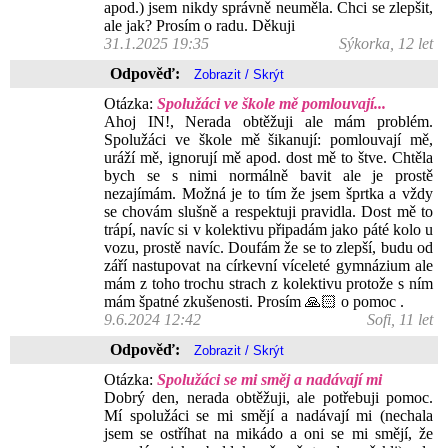
apod.) jsem nikdy správně neuměla. Chci se zlepšit,
ale jak? Prosím o radu. Děkuji
31.1.2025 19:35
Sýkorka, 12 let
Odpověď:
Otázka:
Spolužáci ve škole mě pomlouvají...
Ahoj IN!, Nerada obtěžuji ale mám problém.
Spolužáci ve škole mě šikanují: pomlouvají mě,
uráží mě, ignorují mě apod. dost mě to štve. Chtěla
bych se s nimi normálně bavit ale je prostě
nezajímám. Možná je to tím že jsem šprtka a vždy
se chovám slušně a respektuji pravidla. Dost mě to
trápí, navíc si v kolektivu připadám jako páté kolo u
vozu, prostě navíc. Doufám že se to zlepší, budu od
září nastupovat na církevní víceleté gymnázium ale
mám z toho trochu strach z kolektivu protože s ním
mám špatné zkušenosti. Prosím 🙏🏻 o pomoc .
9.6.2024 12:42
Sofi, 11 let
Odpověď:
Otázka:
Spolužáci se mi směj a nadávají mi
Dobrý den, nerada obtěžuji, ale potřebuji pomoc.
Mí spolužáci se mi smějí a nadávají mi (nechala
jsem se ostříhat na mikádo a oni se mi smějí, že