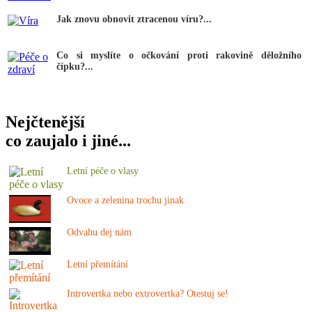
Jak znovu obnovit ztracenou víru?...
Co si myslíte o očkování proti rakovině děložního
čípku?...
Nejčtenější
co zaujalo i jiné...
Letní péče o vlasy
Ovoce a zelenina trochu jinak
Odvahu dej nám
Letní přemítání
Introvertka nebo extrovertka? Otestuj se!