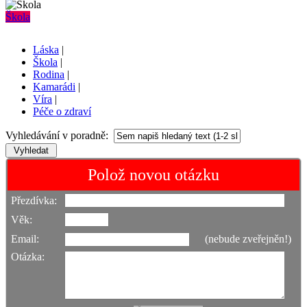
Škola
Láska
|
Škola
|
Rodina
|
Kamarádi
|
Víra
|
Péče o zdraví
Vyhledávání v poradně:
Polož novou otázku
Přezdívka:
Věk:
Email:
(nebude zveřejněn!)
Otázka: