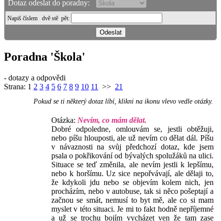
Dotaz odeslat do poradny:
Napiš číslem
dvě stě pět
:
Poradna 'Škola'
- dotazy a odpovědi
Strana:
1
2
3
4
5
6
7
8
9
10
11
>>
21
Pokud se ti některý dotaz líbí, klikni na ikonu vlevo vedle otázky.
Otázka:
Nevím, co mám dělat.
Dobré odpoledne, omlouvám se, jestli obtěžuji,
nebo píšu hlouposti, ale už nevím co dělat dál. Píšu
v návaznosti na svůj předchozí dotaz, kde jsem
psala o pokřikování od bývalých spolužáků na ulici.
Situace se teď změnila, ale nevím jestli k lepšímu,
nebo k horšímu. Uz sice nepořvávají, ale dělaji to,
že kdykoli jdu nebo se objevím kolem nich, jen
procházím, nebo v autobuse, tak si něco pošeptají a
začnou se smát, nemusí to byt mě, ale co si mam
myslet v této situaci. Je mi to fakt hodně nepříjemné
a už se trochu bojím vycházet ven že tam zase