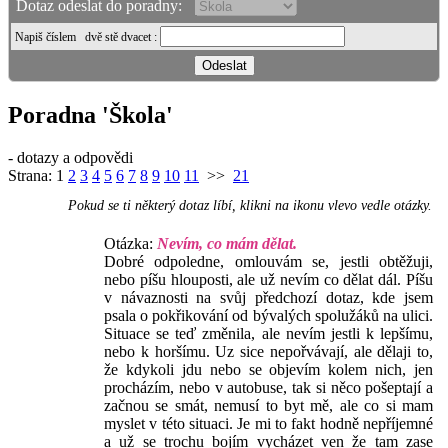
Dotaz odeslat do poradny:
Napiš číslem
dvě stě dvacet
:
Poradna 'Škola'
- dotazy a odpovědi
Strana:
1
2
3
4
5
6
7
8
9
10
11
>>
21
Pokud se ti některý dotaz líbí, klikni na ikonu vlevo vedle otázky.
Otázka:
Nevím, co mám dělat.
Dobré odpoledne, omlouvám se, jestli obtěžuji,
nebo píšu hlouposti, ale už nevím co dělat dál. Píšu
v návaznosti na svůj předchozí dotaz, kde jsem
psala o pokřikování od bývalých spolužáků na ulici.
Situace se teď změnila, ale nevím jestli k lepšímu,
nebo k horšímu. Uz sice nepořvávají, ale dělaji to,
že kdykoli jdu nebo se objevím kolem nich, jen
procházím, nebo v autobuse, tak si něco pošeptají a
začnou se smát, nemusí to byt mě, ale co si mam
myslet v této situaci. Je mi to fakt hodně nepříjemné
a už se trochu bojím vycházet ven že tam zase