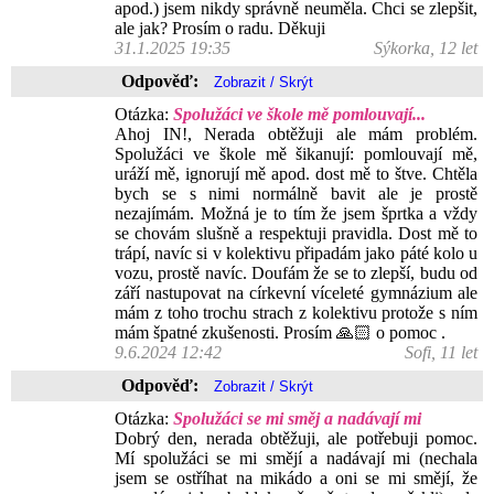
apod.) jsem nikdy správně neuměla. Chci se zlepšit,
ale jak? Prosím o radu. Děkuji
31.1.2025 19:35
Sýkorka, 12 let
Odpověď:
Otázka:
Spolužáci ve škole mě pomlouvají...
Ahoj IN!, Nerada obtěžuji ale mám problém.
Spolužáci ve škole mě šikanují: pomlouvají mě,
uráží mě, ignorují mě apod. dost mě to štve. Chtěla
bych se s nimi normálně bavit ale je prostě
nezajímám. Možná je to tím že jsem šprtka a vždy
se chovám slušně a respektuji pravidla. Dost mě to
trápí, navíc si v kolektivu připadám jako páté kolo u
vozu, prostě navíc. Doufám že se to zlepší, budu od
září nastupovat na církevní víceleté gymnázium ale
mám z toho trochu strach z kolektivu protože s ním
mám špatné zkušenosti. Prosím 🙏🏻 o pomoc .
9.6.2024 12:42
Sofi, 11 let
Odpověď:
Otázka:
Spolužáci se mi směj a nadávají mi
Dobrý den, nerada obtěžuji, ale potřebuji pomoc.
Mí spolužáci se mi smějí a nadávají mi (nechala
jsem se ostříhat na mikádo a oni se mi smějí, že