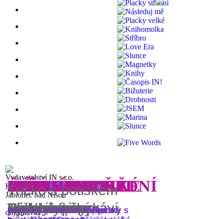
Vydavatelství IN s.r.o.
SPECIÁL
FIVE WORDS II
N
PLACKY STŘEDNÍ
NÁSLEDUJ MĚ
PLACKY VELKÉ
KNIHOMOLKA
STŘÍBRO
LOVE ERA
SLUNCE
MAGNETKY
KNIHY
ČASOPIS
BIŽUTERIE
DROBNOSTI
JSEM
MAR
SLUNCE
FIVE WORDS
IN
A
IN
A
IN
!
Horní náměstí 12, 466 01
Tričko s potiskem
Tričko s
Tričko s potiskem
Jablonec nad Nisou
Speciály plné
Pět slov pro
Stylová dámská
Taška, co vypráví
Placky s
Vydané knihy,
poselstvím o
Pruhované
Pět slov pro
Dámské trubkové tričko s
100% bavlna, stojáček, dvě
Sterlingové stříbrné šperky s
Dámské trubkové tričko s
objednávky: