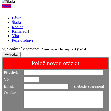
Škola
Láska
|
Škola
|
Rodina
|
Kamarádi
|
Víra
|
Péče o zdraví
Vyhledávání v poradně:
Polož novou otázku
Přezdívka:
Věk:
Email:
(nebude zveřejněn!)
Otázka: