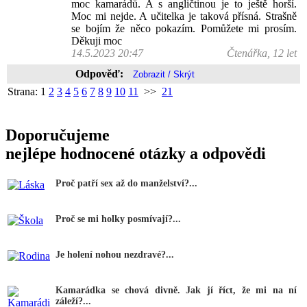
moc kamarádů. A s angličtinou je to ještě horší.
Moc mi nejde. A učitelka je taková přísná. Strašně
se bojím že něco pokazím. Pomůžete mi prosím.
Děkuji moc
14.5.2023 20:47
Čtenářka, 12 let
Odpověď:
Strana:
1
2
3
4
5
6
7
8
9
10
11
>>
21
Doporučujeme
nejlépe hodnocené otázky a odpovědi
Proč patří sex až do manželství?...
Proč se mi holky posmívají?...
Je holení nohou nezdravé?...
Kamarádka se chová divně. Jak jí říct, že mi na ní
záleží?...