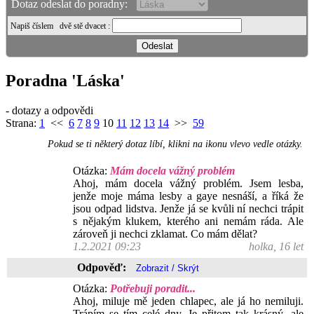
Dotaz odeslat do poradny:
Napiš číslem
dvě stě dvacet
:
Poradna 'Láska'
- dotazy a odpovědi
Strana:
1
<<
6
7
8
9
10
11
12
13
14
>>
59
Pokud se ti některý dotaz líbí, klikni na ikonu vlevo vedle otázky.
Otázka:
Mám docela vážný problém
Ahoj, mám docela vážný problém. Jsem lesba,
jenže moje máma lesby a gaye nesnáší, a říká že
jsou odpad lidstva. Jenže já se kvůli ní nechci trápit
s nějakým klukem, kterého ani nemám ráda. Ale
zároveň ji nechci zklamat. Co mám dělat?
1.2.2021 09:23
holka, 16 let
Odpověď:
Otázka:
Potřebuji poradit...
Ahoj, miluje mě jeden chlapec, ale já ho nemiluji.
Trápím se tím celé dny. Je přitom tak krásný, ale