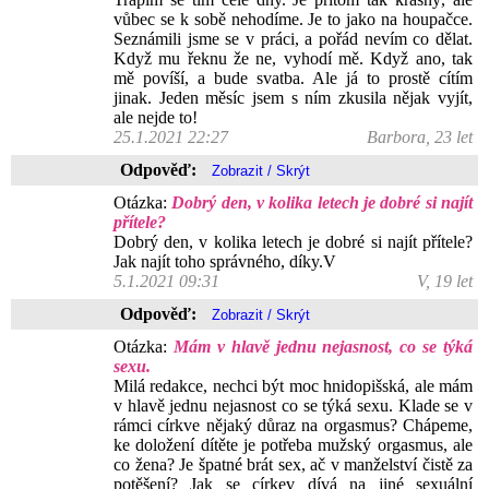
vůbec se k sobě nehodíme. Je to jako na houpačce.
Seznámili jsme se v práci, a pořád nevím co dělat.
Když mu řeknu že ne, vyhodí mě. Když ano, tak
mě povíší, a bude svatba. Ale já to prostě cítím
jinak. Jeden měsíc jsem s ním zkusila nějak vyjít,
ale nejde to!
25.1.2021 22:27
Barbora, 23 let
Odpověď:
Otázka:
Dobrý den, v kolika letech je dobré si najít
přítele?
Dobrý den, v kolika letech je dobré si najít přítele?
Jak najít toho správného, díky.V
5.1.2021 09:31
V, 19 let
Odpověď:
Otázka:
Mám v hlavě jednu nejasnost, co se týká
sexu.
Milá redakce, nechci být moc hnidopišská, ale mám
v hlavě jednu nejasnost co se týká sexu. Klade se v
rámci církve nějaký důraz na orgasmus? Chápeme,
ke doložení dítěte je potřeba mužský orgasmus, ale
co žena? Je špatné brát sex, ač v manželství čistě za
potěšení? Jak se církev dívá na jiné sexuální