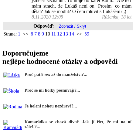
jsme ss seznámili. To hraje do karet Bohu... Ale teď
mám strach, že Lukáš není on. Prosím, co mám
dělat? Jak se modlit? O čem mluvit s Lukášem? ;(
8.11.2020 12:05
Růženka, 18 let
Odpověď:
Strana:
1
<<
6
7
8
9
10
11
12
13
14
>>
59
Doporučujeme
nejlépe hodnocené otázky a odpovědi
Proč patří sex až do manželství?...
Proč se mi holky posmívají?...
Je holení nohou nezdravé?...
Kamarádka se chová divně. Jak jí říct, že mi na ní
záleží?...