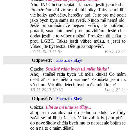
Ahoj IN! Chci se zeptat jak poznat jestli jsem lesba.
Protože čím dál víc se mi líbí holky. Taky se mi líbí
víc holky zpěvačky, herečky, atd. Je to pro mě pocit
jako bych byla sama na světě. Nikdo mě nemá rád.
Ještě připomínám že nejsem věřící, ale potřebuji
poradit, snad toto není proti pravidlům. Ještě chci
dodat jestli je to vůbec možné. Protože můj taťka je
proti LGBT. Takže jestli vůbec můžu, a jestli to
vůbec jde být lesba. Děkuji za odpověď.
24.11.2020 11:07
Bery, 12 let
Odpověď:
Otázka:
Strašně ráda bych už měla kluka!
Ahoj, strašně ráda bych už měla kluka! Co mám
dělat ať si mě někdo všimne? Zkoušela jsem už
všechno. V kolika letech bych měla mít kluka?
18.11.2020 18:38
Lucy, 21 let
Odpověď:
Otázka:
Líbí se mi kluk ze třídy...
ahoj jsem zamilovaná do jednoho kluka ze třídy
začal se mi líbit už na začátku září kdy jsem přišla
do nové školy chtěla bych mu to napsat ale bojím se
co n na to c mám dělat?