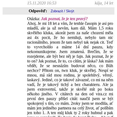
15.11.2020 16:53
kája, 14 let
Odpověď:
Otázka:
Jak poznat, že je ten pravý?
Ahoj, Je mi 18 let a vím, že tenhle časopis je asi pro
mladší, ale ja už nevím, kam dál. Mám 1,5 roku
skvělého kluka, akorát jsem za naše chození měla
asi 4x pocit, že ho nemiluji, nebylo tam nic
racionálního, jenom že tam nebyl tak nejak cit. Teď
to vyvrcholilo a máme 14 dní pauzu, kdy
nekomunikujeme. Jsem zmatená. Brečím, že se
rozejdeme, ale být bez něj je fajn. Jak poznat, že je
to on? Jak poznat, že to, co cítím, je láska? Jak mám
vědět, že se nesnázím budovat něco, co Bůh
nechce? Přitom on, twn kluk, je skvělej. Nespí se
mnou, má rád mou rodinu, je spolehlivý, věrný,
laskavý. Jediné, co je takové závazné, co mi na něm
vadí, že je takový tichý a bez charakteru. Ale ja
jsem extrovertní, takže je skvělé mít po boku
někoho jiného. V citátech na den od vira.cz mi
první den pauzy přišel citát: naučil jsem se být
spokojený s tím, co mám. 2roky jsem se modlila, ať
mám jen jediného partnera na celý život, ať políbím
jen toho 1. A ten můj kluk ty 2 roky hubnul a pak