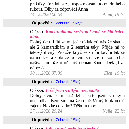
praktiky (orální sex, uspokojování toho druhého
rukou). Díky za odpovědi Anna
14.12.2020 00:54
Anna, 19 let
Odpověď:
Otázka:
Kamarádkám, sestrám i mně se líbí jeden
kluk.
Dobrý den. Líbí se mi jeden kluk od nás že skauta
ale 2 kamarádkám a 2 sestrám taky. Přijde mi to
takový divný. Protože když se s ním bavím tak se
na mě sestra zlobí že to nemůžu a že jí akorát chci
naštvat protože u něj prý nemám šanci. Děkuji za
odpověď.
30.11.2020 07:36
Elen, 16 let
Odpověď:
Otázka:
Ještě jsem s nikým nechodila
Dobrý den. Je mi 22 let a ještě jsem s nikým
nechodila. Jsem smutná že o mě žádný kluk nemá
zájem. Nevíte co s tím? Děkuju moc
27.11.2020 20:24
Nella, 22 let
Odpověď:
Otázka:
Jak poznat, jestli jsem lesba?