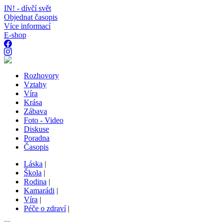
IN! - dívčí svět
Objednat časopis
Více informací
E-shop
Rozhovory
Vztahy
Víra
Krása
Zábava
Foto - Video
Diskuse
Poradna
Časopis
Láska
|
Škola
|
Rodina
|
Kamarádi
|
Víra
|
Péče o zdraví
|