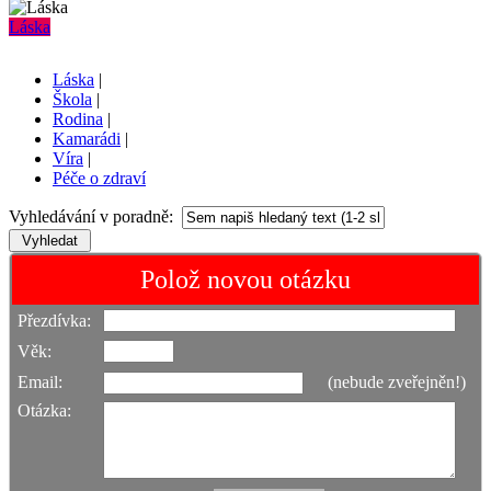
Láska
Láska
|
Škola
|
Rodina
|
Kamarádi
|
Víra
|
Péče o zdraví
Vyhledávání v poradně:
Polož novou otázku
Přezdívka:
Věk:
Email:
(nebude zveřejněn!)
Otázka: