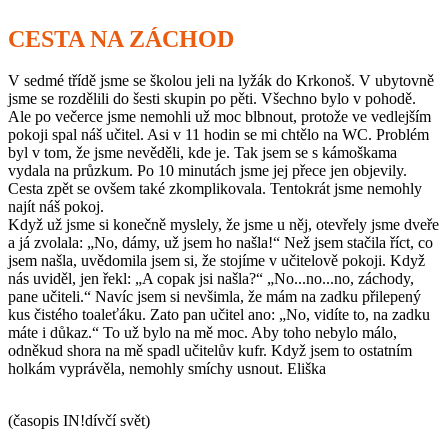
CESTA NA ZÁCHOD
V sedmé třídě jsme se školou jeli na lyžák do Krkonoš. V ubytovně
jsme se rozdělili do šesti skupin po pěti. Všechno bylo v pohodě.
Ale po večerce jsme nemohli už moc blbnout, protože ve vedlejším
pokoji spal náš učitel. Asi v 11 hodin se mi chtělo na WC. Problém
byl v tom, že jsme nevěděli, kde je. Tak jsem se s kámoškama
vydala na průzkum. Po 10 minutách jsme jej přece jen objevily.
Cesta zpět se ovšem také zkomplikovala. Tentokrát jsme nemohly
najít náš pokoj.
Když už jsme si konečně myslely, že jsme u něj, otevřely jsme dveře
a já zvolala: „No, dámy, už jsem ho našla!“ Než jsem stačila říct, co
jsem našla, uvědomila jsem si, že stojíme v učitelově pokoji. Když
nás uviděl, jen řekl: „A copak jsi našla?“ „No...no...no, záchody,
pane učiteli.“ Navíc jsem si nevšimla, že mám na zadku přilepený
kus čistého toaleťáku. Zato pan učitel ano: „No, vidíte to, na zadku
máte i důkaz.“ To už bylo na mě moc. Aby toho nebylo málo,
odněkud shora na mě spadl učitelův kufr. Když jsem to ostatním
holkám vyprávěla, nemohly smíchy usnout. Eliška
(časopis IN!dívčí svět)