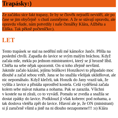
Trapásky:)
Ze začátku sice fakt trapasy, že by se člověk nejradši neviděl, ale po
čase se jim obyčejně s chutí zasmějeme. A že se stávají opravdu, ale
opravdu všude, nám potvrdily i naše čtenářky Klára, Alžběta a
Eliška. Tak pěkně počteníčko:).
LET
Tento trapásek se stal na nedělní mši mé kámošce Janče. Přišla na
poslední chvíli. Zapadla do lavice se svým malým bráchou. Když
začala mše, mrkla po jednom ministrantovi, který se jí hrozně líbil.
Chtěla na sebe nějak upozornit. On si toho zřejmě nevšiml.
Jakmile začalo kázání, jejímu bráškovi Honzíkovi to připadalo moc
dlouhé a začal sebou vrtět. Jana se ho snažila všelijak uklidňovat, ale
nic nepomáhalo. Když klečeli, tak Honzík do Jany vrazil tak, že
vylítla z lavice a přistála uprostřed kostela. Celá vyděšená začala
kolem sebe mávat rukama a nohama. Pak se zarazila. Všichni
v kostele na ni zírali, co to vyvádí. Pomalu se zvedla a snažila se
dostat zpátky do lavice. Podklouzl jí však koberec pod nohama, a
tak doslova vletěla zpět do lavice. Hlavní ale je, že ON (ministrant)
si jí zaručeně všiml a jistě na ni dlouho nezapomene!!! :o) Klára