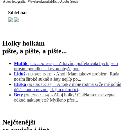
Autor fotografie: WavebreakmediaMicro Adobe Stock
Sdílet na:
Holky holkám
pište, a pište, a pište...
Muffik
- Zdravím, potřebovala bych jsem
(30.5.2026 08:48)
prosím poradit s takovou obyčejnou
...
Liduš
- Ahoj! Mám takový problém. Ráda
(11.8.2025 15:32)
nosím široké sukně a šaty nejlíp po
...
Eliška
- Ahojky moje rodina si že mě pořád
(28.6.2025 22:37)
dělá srandu nevím jak jim mám říct
...
Bety
- Ahoj holky! Chtěla jsem se zeptat,
(28.6.2025 10:14)
odkud nakupujete? Myšleno přes
...
Nejčtenější