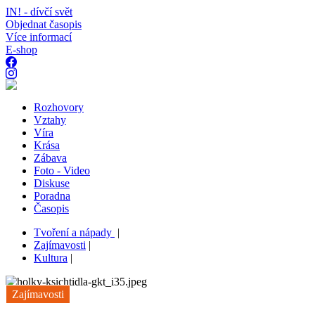
IN! - dívčí svět
Objednat časopis
Více informací
E-shop
Rozhovory
Vztahy
Víra
Krása
Zábava
Foto - Video
Diskuse
Poradna
Časopis
Tvoření a nápady
|
Zajímavosti
|
Kultura
|
Zajímavosti