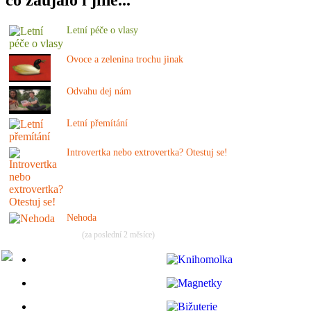
co zaujalo i jiné...
Letní péče o vlasy
Ovoce a zelenina trochu jinak
Odvahu dej nám
Letní přemítání
Introvertka nebo extrovertka? Otestuj se!
Nehoda
(za poslední 2 měsíce)