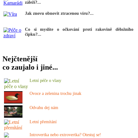
záleží?...
Jak znovu obnovit ztracenou víru?...
Co si myslíte o očkování proti rakovině děložního
čípku?...
Nejčtenější
co zaujalo i jiné...
Letní péče o vlasy
Ovoce a zelenina trochu jinak
Odvahu dej nám
Letní přemítání
Introvertka nebo extrovertka? Otestuj se!