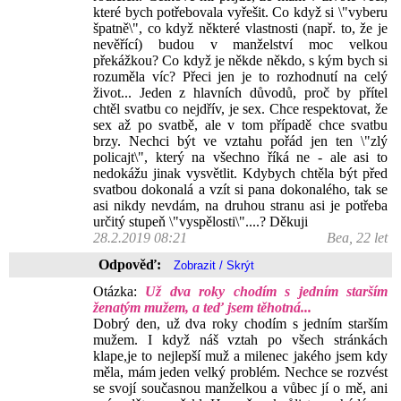
které bych potřebovala vyřešit. Co když si \"vyberu
špatně\", co když některé vlastnosti (např. to, že je
nevěřící) budou v manželství moc velkou
překážkou? Co když je někde někdo, s kým bych si
rozuměla víc? Přeci jen je to rozhodnutí na celý
život... Jeden z hlavních důvodů, proč by přítel
chtěl svatbu co nejdřív, je sex. Chce respektovat, že
sex až po svatbě, ale v tom případě chce svatbu
brzy. Nechci být ve vztahu pořád jen ten \"zlý
policajt\", který na všechno říká ne - ale asi to
nedokážu jinak vysvětlit. Kdybych chtěla být před
svatbou dokonalá a vzít si pana dokonalého, tak se
asi nikdy nevdám, na druhou stranu asi je potřeba
určitý stupeň \"vyspělosti\"....? Děkuji
28.2.2019 08:21
Bea, 22 let
Odpověď:
Otázka:
Už dva roky chodím s jedním starším
ženatým mužem, a teď jsem těhotná...
Dobrý den, už dva roky chodím s jedním starším
mužem. I když náš vztah po všech stránkách
klape,je to nejlepší muž a milenec jakého jsem kdy
měla, mám jeden velký problém. Nechce se rozvést
se svojí současnou manželkou a vůbec jí o mě, ani