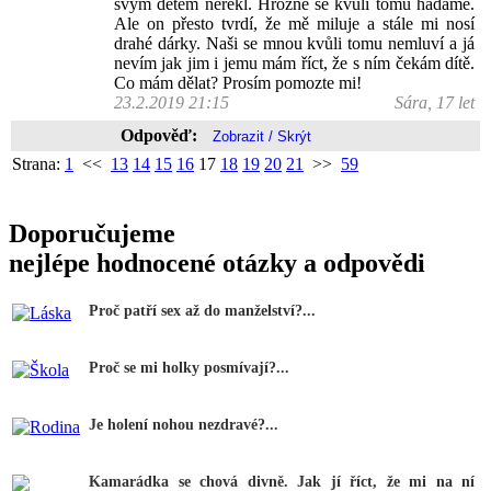
svým dětem neřekl. Hrozně se kvůli tomu hádáme.
Ale on přesto tvrdí, že mě miluje a stále mi nosí
drahé dárky. Naši se mnou kvůli tomu nemluví a já
nevím jak jim i jemu mám říct, že s ním čekám dítě.
Co mám dělat? Prosím pomozte mi!
23.2.2019 21:15
Sára, 17 let
Odpověď:
Strana:
1
<<
13
14
15
16
17
18
19
20
21
>>
59
Doporučujeme
nejlépe hodnocené otázky a odpovědi
Proč patří sex až do manželství?...
Proč se mi holky posmívají?...
Je holení nohou nezdravé?...
Kamarádka se chová divně. Jak jí říct, že mi na ní