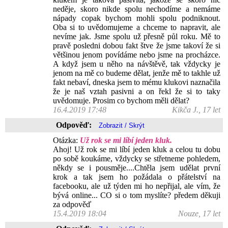
neděje, skoro nikde spolu nechodíme a nemáme
nápady copak bychom mohli spolu podniknout.
Oba si to uvědomujeme a chceme to napravit, ale
nevíme jak. Jsme spolu už přesně půl roku. Mě to
pravě posledni dobou fakt štve že jsme takoví že si
většinou jenom povídáme nebo jsme na procházce.
A když jsem u něho na návštěvě, tak vždycky je
jenom na mě co budeme dělat, jenže mě to takhle už
fakt nebaví, dneska jsem to mému klukovi naznačila
že je naš vztah pasivni a on řekl že si to taky
uvědomuje. Prosim co bychom měli dělat?
16.4.2019 17:48
Kikča J., 17 let
Odpověď:
Otázka:
Už rok se mi líbí jeden kluk.
Ahoj! Už rok se mi líbí jeden kluk a celou tu dobu
po sobě koukáme, vždycky se střetneme pohledem,
někdy se i pousměje....Chtěla jsem udělat první
krok a tak jsem ho požádala o přátelství na
facebooku, ale už týden mi ho nepřijal, ale vím, že
bývá online... CO si o tom myslíte? předem děkuji
za odpověď
15.4.2019 18:04
Nouze, 17 let