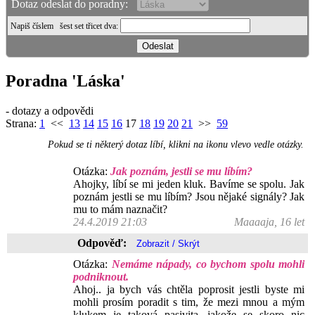
Dotaz odeslat do poradny:
Napiš číslem
šest set třicet dva
:
Poradna 'Láska'
- dotazy a odpovědi
Strana:
1
<<
13
14
15
16
17
18
19
20
21
>>
59
Pokud se ti některý dotaz líbí, klikni na ikonu vlevo vedle otázky.
Otázka:
Jak poznám, jestli se mu líbím?
Ahojky, líbí se mi jeden kluk. Bavíme se spolu. Jak
poznám jestli se mu líbím? Jsou nějaké signály? Jak
mu to mám naznačit?
24.4.2019 21:03
Maaaaja, 16 let
Odpověď:
Otázka:
Nemáme nápady, co bychom spolu mohli
podniknout.
Ahoj.. ja bych vás chtěla poprosit jestli byste mi
mohli prosím poradit s tim, že mezi mnou a mým
klukem je taková pasivita, jakože se skoro nic