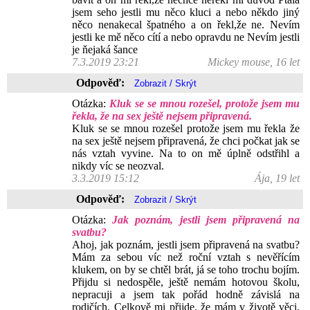
jsem seho jestli mu něco kluci a nebo někdo jiný
něco nenakecal špatného a on řekl,že ne. Nevím
jestli ke mě něco cítí a nebo opravdu ne Nevím jestli
je ňejaká šance
7.3.2019 23:21
Mickey mouse, 16 let
Odpověď:
Otázka:
Kluk se se mnou rozešel, protože jsem mu
řekla, že na sex ještě nejsem připravená.
Kluk se se mnou rozešel protože jsem mu řekla že
na sex ještě nejsem připravená, že chci počkat jak se
nás vztah vyvine. Na to on mě úplně odstřihl a
nikdy víc se neozval.
3.3.2019 15:12
Ája, 19 let
Odpověď:
Otázka:
Jak poznám, jestli jsem připravená na
svatbu?
Ahoj, jak poznám, jestli jsem připravená na svatbu?
Mám za sebou víc než roční vztah s nevěřícím
klukem, on by se chtěl brát, já se toho trochu bojím.
Přijdu si nedospěle, ještě nemám hotovou školu,
nepracuji a jsem tak pořád hodně závislá na
rodičích. Celkově mi přijde, že mám v životě věci,