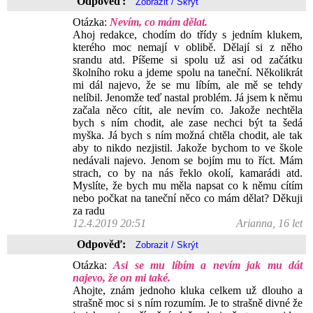
Odpověď:
Otázka:
Nevím, co mám dělat.
Ahoj redakce, chodím do třídy s jedním klukem,
kterého moc nemají v oblibě. Dělají si z něho
srandu atd. Píšeme si spolu už asi od začátku
školního roku a jdeme spolu na taneční. Několikrát
mi dál najevo, že se mu líbím, ale mě se tehdy
nelíbil. Jenomže teď nastal problém. Já jsem k němu
začala něco cítit, ale nevím co. Jakože nechtěla
bych s ním chodit, ale zase nechci být ta šedá
myška. Já bych s ním možná chtěla chodit, ale tak
aby to nikdo nezjistil. Jakože bychom to ve škole
nedávali najevo. Jenom se bojím mu to říct. Mám
strach, co by na nás řeklo okolí, kamarádi atd.
Myslíte, že bych mu měla napsat co k němu cítím
nebo počkat na taneční něco co mám dělat? Děkuji
za radu
12.4.2019 20:51
Arianna, 16 let
Odpověď:
Otázka:
Asi se mu líbím a nevím jak mu dát
najevo, že on mi také.
Ahojte, znám jednoho kluka celkem už dlouho a
strašně moc si s ním rozumím. Je to strašně divné že