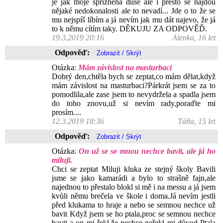
je jak moje spřízněná duše ale i přesto se najdou
nějaké nedokonalosti ale to nevadí... Jde o to že se
mu nejspíš líbím a já nevím jak mu dát najevo, že já
to k němu cítím taky. DĚKUJU ZA ODPOVĚĎ.
19.3.2019 20:16
Alenka, 16 let
Odpověď:
Otázka:
Mám závislost na masturbaci
Dobrý den,chtěla bych se zeptat,co mám dělat,když
mám závislost na masturbaci?Párkrát jsem se za to
pomodlila,ale zase jsem to nevydržela a spadla jsem
do toho znovu,už si nevím rady,poraďte mi
prosím....
12.3.2019 18:36
Táňa, 15 let
Odpověď:
Otázka:
On už se se mnou nechce bavit, ale já ho
miluji.
Chci se zeptat Miluji kluka ze stejný školy Bavili
jsme se jako kamarádi a bylo to strašně fajn,ale
najednou to přestalo blokl si mě i na messu a já jsem
kvůli němu brečela ve škole i doma.Já nevím jestli
před klukama to hraje a nebo se semnou nechce už
bavit Když jsem se ho ptala,proc se semnou nechce
bavit a on mi řekl,že nechce neřekl mi důvod Ptala