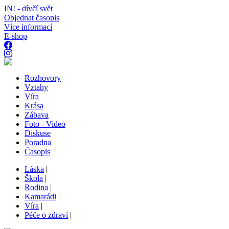
IN! - dívčí svět
Objednat časopis
Více informací
E-shop
Rozhovory
Vztahy
Víra
Krása
Zábava
Foto - Video
Diskuse
Poradna
Časopis
Láska
|
Škola
|
Rodina
|
Kamarádi
|
Víra
|
Péče o zdraví
|