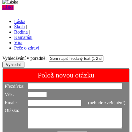
Láska
Láska
|
Škola
|
Rodina
|
Kamarádi
|
Víra
|
Péče o zdraví
Vyhledávání v poradně:
Polož novou otázku
Přezdívka:
Věk:
Email:
(nebude zveřejněn!)
Otázka: