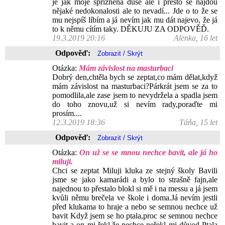
je jak moje spřízněná duše ale i přesto se najdou
nějaké nedokonalosti ale to nevadí... Jde o to že se
mu nejspíš líbím a já nevím jak mu dát najevo, že já
to k němu cítím taky. DĚKUJU ZA ODPOVĚĎ.
19.3.2019 20:16
Alenka, 16 let
Odpověď:
Otázka:
Mám závislost na masturbaci
Dobrý den,chtěla bych se zeptat,co mám dělat,když
mám závislost na masturbaci?Párkrát jsem se za to
pomodlila,ale zase jsem to nevydržela a spadla jsem
do toho znovu,už si nevím rady,poraďte mi
prosím....
12.3.2019 18:36
Táňa, 15 let
Odpověď:
Otázka:
On už se se mnou nechce bavit, ale já ho
miluji.
Chci se zeptat Miluji kluka ze stejný školy Bavili
jsme se jako kamarádi a bylo to strašně fajn,ale
najednou to přestalo blokl si mě i na messu a já jsem
kvůli němu brečela ve škole i doma.Já nevím jestli
před klukama to hraje a nebo se semnou nechce už
bavit Když jsem se ho ptala,proc se semnou nechce
bavit a on mi řekl,že nechce neřekl mi důvod Ptala