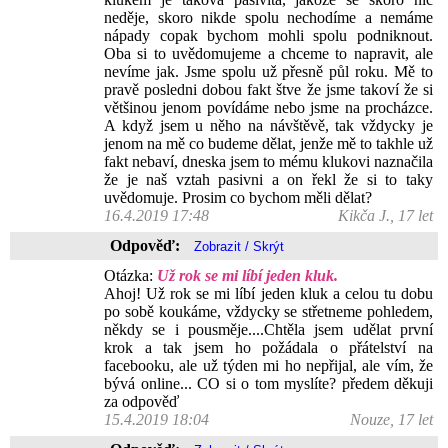
neděje, skoro nikde spolu nechodíme a nemáme
nápady copak bychom mohli spolu podniknout.
Oba si to uvědomujeme a chceme to napravit, ale
nevíme jak. Jsme spolu už přesně půl roku. Mě to
pravě posledni dobou fakt štve že jsme takoví že si
většinou jenom povídáme nebo jsme na procházce.
A když jsem u něho na návštěvě, tak vždycky je
jenom na mě co budeme dělat, jenže mě to takhle už
fakt nebaví, dneska jsem to mému klukovi naznačila
že je naš vztah pasivni a on řekl že si to taky
uvědomuje. Prosim co bychom měli dělat?
16.4.2019 17:48
Kikča J., 17 let
Odpověď:
Otázka:
Už rok se mi líbí jeden kluk.
Ahoj! Už rok se mi líbí jeden kluk a celou tu dobu
po sobě koukáme, vždycky se střetneme pohledem,
někdy se i pousměje....Chtěla jsem udělat první
krok a tak jsem ho požádala o přátelství na
facebooku, ale už týden mi ho nepřijal, ale vím, že
bývá online... CO si o tom myslíte? předem děkuji
za odpověď
15.4.2019 18:04
Nouze, 17 let