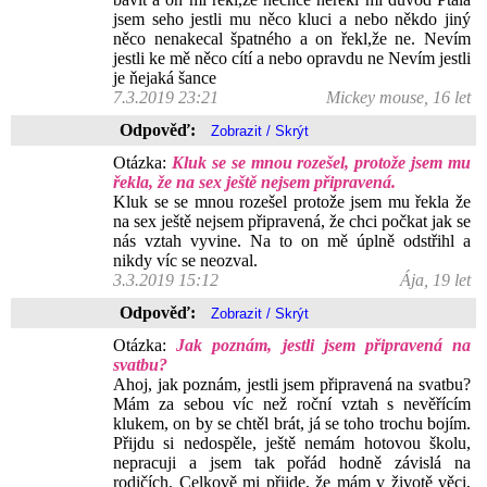
jsem seho jestli mu něco kluci a nebo někdo jiný
něco nenakecal špatného a on řekl,že ne. Nevím
jestli ke mě něco cítí a nebo opravdu ne Nevím jestli
je ňejaká šance
7.3.2019 23:21
Mickey mouse, 16 let
Odpověď:
Otázka:
Kluk se se mnou rozešel, protože jsem mu
řekla, že na sex ještě nejsem připravená.
Kluk se se mnou rozešel protože jsem mu řekla že
na sex ještě nejsem připravená, že chci počkat jak se
nás vztah vyvine. Na to on mě úplně odstřihl a
nikdy víc se neozval.
3.3.2019 15:12
Ája, 19 let
Odpověď:
Otázka:
Jak poznám, jestli jsem připravená na
svatbu?
Ahoj, jak poznám, jestli jsem připravená na svatbu?
Mám za sebou víc než roční vztah s nevěřícím
klukem, on by se chtěl brát, já se toho trochu bojím.
Přijdu si nedospěle, ještě nemám hotovou školu,
nepracuji a jsem tak pořád hodně závislá na
rodičích. Celkově mi přijde, že mám v životě věci,