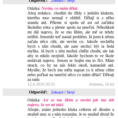
Odpověď:
Otázka:
Nevím, co mám dělat.
Ahoj redakce, chodím do třídy s jedním klukem,
kterého moc nemají v oblibě. Dělají si z něho
srandu atd. Píšeme si spolu už asi od začátku
školního roku a jdeme spolu na taneční. Několikrát
mi dál najevo, že se mu líbím, ale mě se tehdy
nelíbil. Jenomže teď nastal problém. Já jsem k němu
začala něco cítit, ale nevím co. Jakože nechtěla
bych s ním chodit, ale zase nechci být ta šedá
myška. Já bych s ním možná chtěla chodit, ale tak
aby to nikdo nezjistil. Jakože bychom to ve škole
nedávali najevo. Jenom se bojím mu to říct. Mám
strach, co by na nás řeklo okolí, kamarádi atd.
Myslíte, že bych mu měla napsat co k němu cítím
nebo počkat na taneční něco co mám dělat? Děkuji
za radu
12.4.2019 20:51
Arianna, 16 let
Odpověď:
Otázka:
Asi se mu líbím a nevím jak mu dát
najevo, že on mi také.
Ahojte, znám jednoho kluka celkem už dlouho a
strašně moc si s ním rozumím. Je to strašně divné že