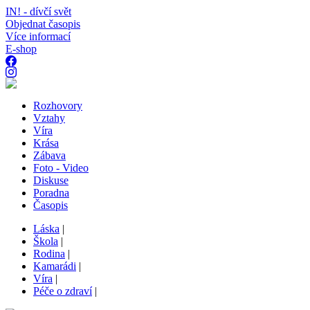
IN! - dívčí svět
Objednat časopis
Více informací
E-shop
Rozhovory
Vztahy
Víra
Krása
Zábava
Foto - Video
Diskuse
Poradna
Časopis
Láska
|
Škola
|
Rodina
|
Kamarádi
|
Víra
|
Péče o zdraví
|