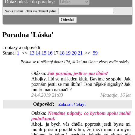
Dotaz odeslat do poradny:
Napiš číslem
čtyři sta čtyřicet jedna
:
Poradna 'Láska'
- dotazy a odpovědi
Strana:
1
<<
13
14
15
16
17
18
19
20
21
>>
59
Pokud se ti některý dotaz líbí, klikni na ikonu vlevo vedle otázky.
Otázka:
Jak poznám, jestli se mu líbím?
Ahojky, líbí se mi jeden kluk. Bavíme se spolu. Jak
poznám jestli se mu líbím? Jsou nějaké signály? Jak
mu to mám naznačit?
24.4.2019 21:03
Maaaaja, 16 let
Odpověď:
Otázka:
Nemáme nápady, co bychom spolu mohli
podniknout.
Ahoj.. ja bych vás chtěla poprosit jestli byste mi
mohli prosím poradit s tim, že mezi mnou a mým
klukem je taková pasivita, jakože se skoro nic