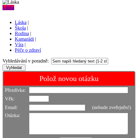
Láska
Láska
|
Škola
|
Rodina
|
Kamarádi
|
Víra
|
Péče o zdraví
Vyhledávání v poradně:
Polož novou otázku
Přezdívka:
Věk:
Email:
(nebude zveřejněn!)
Otázka: