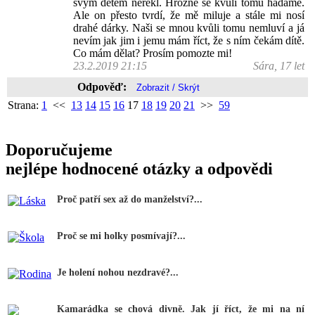
svým dětem neřekl. Hrozně se kvůli tomu hádáme.
Ale on přesto tvrdí, že mě miluje a stále mi nosí
drahé dárky. Naši se mnou kvůli tomu nemluví a já
nevím jak jim i jemu mám říct, že s ním čekám dítě.
Co mám dělat? Prosím pomozte mi!
23.2.2019 21:15
Sára, 17 let
Odpověď:
Strana:
1
<<
13
14
15
16
17
18
19
20
21
>>
59
Doporučujeme
nejlépe hodnocené otázky a odpovědi
Proč patří sex až do manželství?...
Proč se mi holky posmívají?...
Je holení nohou nezdravé?...
Kamarádka se chová divně. Jak jí říct, že mi na ní