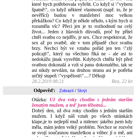
které bych potřebovala vyřešit. Co když si \"vyberu
špatně\", co když některé vlastnosti (např. to, že je
nevěřící) budou v manželství moc velkou
překážkou? Co když je někde někdo, s kým bych si
rozuměla víc? Přeci jen je to rozhodnutí na celý
život... Jeden z hlavních důvodů, proč by přítel
chtěl svatbu co nejdřív, je sex. Chce respektovat, že
sex až po svatbě, ale v tom případě chce svatbu
brzy. Nechci být ve vztahu pořád jen ten \"zlý
policajt\", který na všechno říká ne - ale asi to
nedokážu jinak vysvětlit. Kdybych chtěla být před
svatbou dokonalá a vzít si pana dokonalého, tak se
asi nikdy nevdám, na druhou stranu asi je potřeba
určitý stupeň \"vyspělosti\"....? Děkuji
28.2.2019 08:21
Bea, 22 let
Odpověď:
Otázka:
Už dva roky chodím s jedním starším
ženatým mužem, a teď jsem těhotná...
Dobrý den, už dva roky chodím s jedním starším
mužem. I když náš vztah po všech stránkách
klape,je to nejlepší muž a milenec jakého jsem kdy
měla, mám jeden velký problém. Nechce se rozvést
se svojí současnou manželkou a vůbec jí o mě, ani