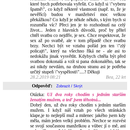
které bych potřebovala vyřešit. Co když si \"vyberu
špatně\", co když některé vlastnosti (např. to, že je
nevěřící) budou v manželství moc velkou
překážkou? Co když je někde někdo, s kým bych si
rozuměla víc? Přeci jen je to rozhodnutí na celý
život... Jeden z hlavních důvodů, proč by přítel
chtěl svatbu co nejdřív, je sex. Chce respektovat, že
sex až po svatbě, ale v tom případě chce svatbu
brzy. Nechci být ve vztahu pořád jen ten \"zlý
policajt\", který na všechno říká ne - ale asi to
nedokážu jinak vysvětlit. Kdybych chtěla být před
svatbou dokonalá a vzít si pana dokonalého, tak se
asi nikdy nevdám, na druhou stranu asi je potřeba
určitý stupeň \"vyspělosti\"....? Děkuji
28.2.2019 08:21
Bea, 22 let
Odpověď:
Otázka:
Už dva roky chodím s jedním starším
ženatým mužem, a teď jsem těhotná...
Dobrý den, už dva roky chodím s jedním starším
mužem. I když náš vztah po všech stránkách
klape,je to nejlepší muž a milenec jakého jsem kdy
měla, mám jeden velký problém. Nechce se rozvést
se svojí současnou manželkou a vůbec jí o mě, ani