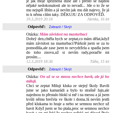
je jak moje spřízněná duše ale i přesto se najdou
nějaké nedokonalosti ale to nevadí... Jde o to že se
mu nejspíš líbím a já nevím jak mu dát najevo, že já
to k němu cítím taky. DĚKUJU ZA ODPOVĚĎ.
19.3.2019 20:16
Alenka, 16 let
Odpověď:
Otázka:
Mám závislost na masturbaci
Dobrý den,chtěla bych se zeptat,co mám dělat,když
mám závislost na masturbaci?Párkrát jsem se za to
pomodlila,ale zase jsem to nevydržela a spadla jsem
do toho znovu,už si nevím rady,poraďte mi
prosím....
12.3.2019 18:36
Táňa, 15 let
Odpověď:
Otázka:
On už se se mnou nechce bavit, ale já ho
miluji.
Chci se zeptat Miluji kluka ze stejný školy Bavili
jsme se jako kamarádi a bylo to strašně fajn,ale
najednou to přestalo blokl si mě i na messu a já jsem
kvůli němu brečela ve škole i doma.Já nevím jestli
před klukama to hraje a nebo se semnou nechce už
bavit Když jsem se ho ptala,proc se semnou nechce
bavit a on mi řekl,že nechce neřekl mi důvod Ptala