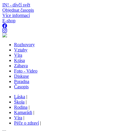
IN! - dívčí svět
Objednat časopis
Více informací
E-shop
Rozhovory
Vztahy
Víra
Krása
Zábava
Foto - Video
Diskuse
Poradna
Časopis
Láska
|
Škola
|
Rodina
|
Kamarádi
|
Víra
|
Péče o zdraví
|