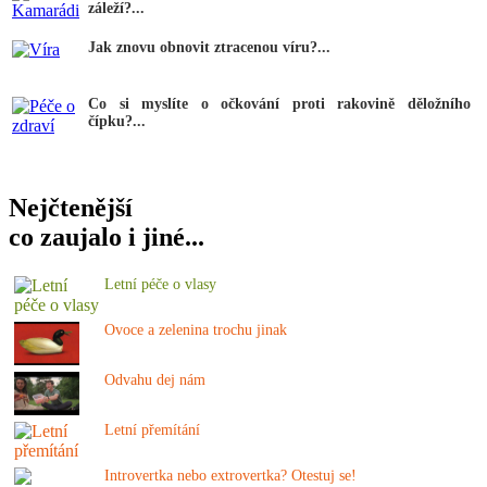
záleží?...
Jak znovu obnovit ztracenou víru?...
Co si myslíte o očkování proti rakovině děložního
čípku?...
Nejčtenější
co zaujalo i jiné...
Letní péče o vlasy
Ovoce a zelenina trochu jinak
Odvahu dej nám
Letní přemítání
Introvertka nebo extrovertka? Otestuj se!