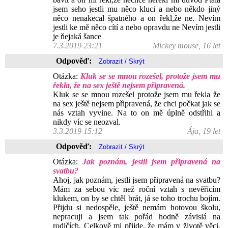
jsem seho jestli mu něco kluci a nebo někdo jiný
něco nenakecal špatného a on řekl,že ne. Nevím
jestli ke mě něco cítí a nebo opravdu ne Nevím jestli
je ňejaká šance
7.3.2019 23:21
Mickey mouse, 16 let
Odpověď:
Otázka:
Kluk se se mnou rozešel, protože jsem mu
řekla, že na sex ještě nejsem připravená.
Kluk se se mnou rozešel protože jsem mu řekla že
na sex ještě nejsem připravená, že chci počkat jak se
nás vztah vyvine. Na to on mě úplně odstřihl a
nikdy víc se neozval.
3.3.2019 15:12
Ája, 19 let
Odpověď:
Otázka:
Jak poznám, jestli jsem připravená na
svatbu?
Ahoj, jak poznám, jestli jsem připravená na svatbu?
Mám za sebou víc než roční vztah s nevěřícím
klukem, on by se chtěl brát, já se toho trochu bojím.
Přijdu si nedospěle, ještě nemám hotovou školu,
nepracuji a jsem tak pořád hodně závislá na
rodičích. Celkově mi přijde, že mám v životě věci,