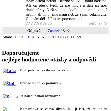
svým dětem neřekl. Hrozně se kvůli tomu hádáme.
Ale on přesto tvrdí, že mě miluje a stále mi nosí
drahé dárky. Naši se mnou kvůli tomu nemluví a já
nevím jak jim i jemu mám říct, že s ním čekám dítě.
Co mám dělat? Prosím pomozte mi!
23.2.2019 21:15
Sára, 17 let
Odpověď:
Strana:
1
<<
13
14
15
16
17
18
19
20
21
>>
59
Doporučujeme
nejlépe hodnocené otázky a odpovědi
Proč patří sex až do manželství?...
Proč se mi holky posmívají?...
Je holení nohou nezdravé?...
Kamarádka se chová divně. Jak jí říct, že mi na ní