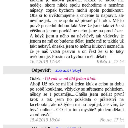
neděje, skoro nikde spolu nechodíme a nemáme
nápady copak bychom mohli spolu podniknout.
Oba si to uvědomujeme a chceme to napravit, ale
nevíme jak. Jsme spolu už přesně půl roku. Mě to
pravě posledni dobou fakt štve že jsme takoví že si
většinou jenom povídáme nebo jsme na procházce.
A když jsem u něho na návštěvě, tak vždycky je
jenom na mě co budeme dělat, jenže mě to takhle už
fakt nebaví, dneska jsem to mému klukovi naznačila
že je naš vztah pasivni a on řekl že si to taky
uvědomuje. Prosim co bychom měli dělat?
16.4.2019 17:48
Kikča J., 17 let
Odpověď:
Otázka:
Už rok se mi líbí jeden kluk.
Ahoj! Už rok se mi líbí jeden kluk a celou tu dobu
po sobě koukáme, vždycky se střetneme pohledem,
někdy se i pousměje....Chtěla jsem udělat první
krok a tak jsem ho požádala o přátelství na
facebooku, ale už týden mi ho nepřijal, ale vím, že
bývá online... CO si o tom myslíte? předem děkuji
za odpověď
15.4.2019 18:04
Nouze, 17 let