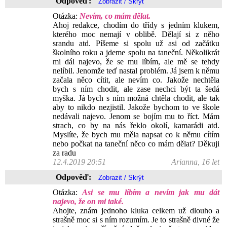
Odpověď:
Otázka:
Nevím, co mám dělat.
Ahoj redakce, chodím do třídy s jedním klukem,
kterého moc nemají v oblibě. Dělají si z něho
srandu atd. Píšeme si spolu už asi od začátku
školního roku a jdeme spolu na taneční. Několikrát
mi dál najevo, že se mu líbím, ale mě se tehdy
nelíbil. Jenomže teď nastal problém. Já jsem k němu
začala něco cítit, ale nevím co. Jakože nechtěla
bych s ním chodit, ale zase nechci být ta šedá
myška. Já bych s ním možná chtěla chodit, ale tak
aby to nikdo nezjistil. Jakože bychom to ve škole
nedávali najevo. Jenom se bojím mu to říct. Mám
strach, co by na nás řeklo okolí, kamarádi atd.
Myslíte, že bych mu měla napsat co k němu cítím
nebo počkat na taneční něco co mám dělat? Děkuji
za radu
12.4.2019 20:51
Arianna, 16 let
Odpověď:
Otázka:
Asi se mu líbím a nevím jak mu dát
najevo, že on mi také.
Ahojte, znám jednoho kluka celkem už dlouho a
strašně moc si s ním rozumím. Je to strašně divné že