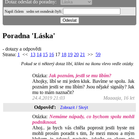
Dotaz odeslat do poradny:
Napiš číslem
sedm set osmdesát čtyři
:
Poradna 'Láska'
- dotazy a odpovědi
Strana:
1
<<
13
14
15
16
17
18
19
20
21
>>
59
Pokud se ti některý dotaz líbí, klikni na ikonu vlevo vedle otázky.
Otázka:
Jak poznám, jestli se mu líbím?
Ahojky, líbí se mi jeden kluk. Bavíme se spolu. Jak
poznám jestli se mu líbím? Jsou nějaké signály? Jak
mu to mám naznačit?
24.4.2019 21:03
Maaaaja, 16 let
Odpověď:
Otázka:
Nemáme nápady, co bychom spolu mohli
podniknout.
Ahoj.. ja bych vás chtěla poprosit jestli byste mi
mohli prosím poradit s tim, že mezi mnou a mým
klukem je taková pasivita, jakože se skoro nic