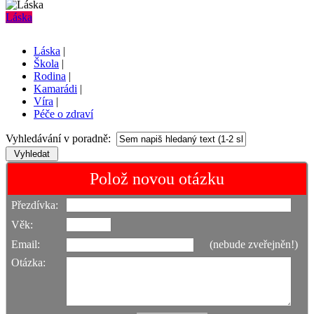
Láska
Láska
|
Škola
|
Rodina
|
Kamarádi
|
Víra
|
Péče o zdraví
Vyhledávání v poradně:
Polož novou otázku
Přezdívka:
Věk:
Email:
(nebude zveřejněn!)
Otázka: