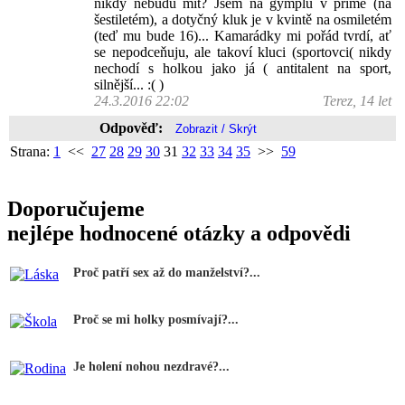
nikdy nebudu mít? Jsem na gymplu v primě (na
šestiletém), a dotyčný kluk je v kvintě na osmiletém
(teď mu bude 16)... Kamarádky mi pořád tvrdí, ať
se nepodceňuju, ale takoví kluci (sportovci( nikdy
nechodí s holkou jako já ( antitalent na sport,
silnější... :( )
24.3.2016 22:02
Terez, 14 let
Odpověď:
Strana:
1
<<
27
28
29
30
31
32
33
34
35
>>
59
Doporučujeme
nejlépe hodnocené otázky a odpovědi
Proč patří sex až do manželství?...
Proč se mi holky posmívají?...
Je holení nohou nezdravé?...