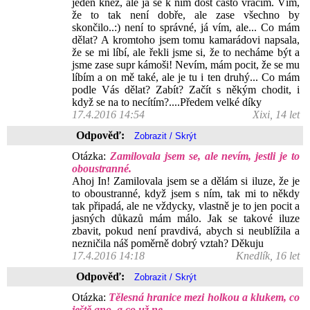
jeden kněz, ale já se k nim dost často vracím. Vím,
že to tak není dobře, ale zase všechno by
skončilo..:) není to správné, já vím, ale... Co mám
dělat? A kromtoho jsem tomu kamarádovi napsala,
že se mi líbí, ale řekli jsme si, že to necháme být a
jsme zase supr kámoši! Nevím, mám pocit, že se mu
líbím a on mě také, ale je tu i ten druhý... Co mám
podle Vás dělat? Zabít? Začít s někým chodit, i
když se na to necítím?....Předem velké díky
17.4.2016 14:54
Xixi, 14 let
Odpověď:
Otázka:
Zamilovala jsem se, ale nevím, jestli je to
oboustranné.
Ahoj In! Zamilovala jsem se a dělám si iluze, že je
to oboustranné, když jsem s ním, tak mi to někdy
tak připadá, ale ne vždycky, vlastně je to jen pocit a
jasných důkazů mám málo. Jak se takové iluze
zbavit, pokud není pravdivá, abych si neublížila a
nezničila náš poměrně dobrý vztah? Děkuju
17.4.2016 14:18
Knedlík, 16 let
Odpověď:
Otázka:
Tělesná hranice mezi holkou a klukem, co
ještě ano, a co už ne.