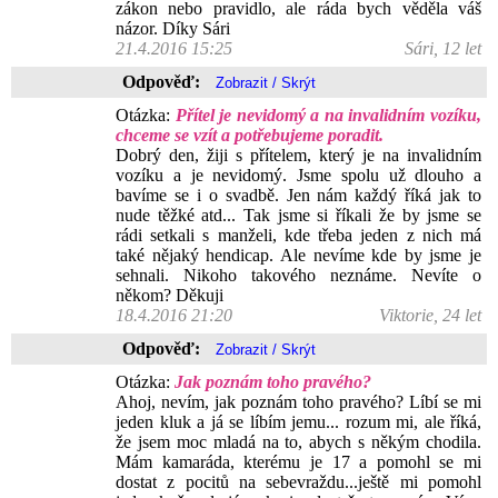
zákon nebo pravidlo, ale ráda bych věděla váš
názor. Díky Sári
21.4.2016 15:25
Sári, 12 let
Odpověď:
Otázka:
Přítel je nevidomý a na invalidním vozíku,
chceme se vzít a potřebujeme poradit.
Dobrý den, žiji s přítelem, který je na invalidním
vozíku a je nevidomý. Jsme spolu už dlouho a
bavíme se i o svadbě. Jen nám každý říká jak to
nude těžké atd... Tak jsme si říkali že by jsme se
rádi setkali s manželi, kde třeba jeden z nich má
také nějaký hendicap. Ale nevíme kde by jsme je
sehnali. Nikoho takového neznáme. Nevíte o
někom? Děkuji
18.4.2016 21:20
Viktorie, 24 let
Odpověď:
Otázka:
Jak poznám toho pravého?
Ahoj, nevím, jak poznám toho pravého? Líbí se mi
jeden kluk a já se líbím jemu... rozum mi, ale říká,
že jsem moc mladá na to, abych s někým chodila.
Mám kamaráda, kterému je 17 a pomohl se mi
dostat z pocitů na sebevraždu...ještě mi pomohl