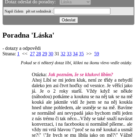
Dotaz odeslat do poradny:
Napiš číslem
pět set sedmdesát
:
Poradna 'Láska'
- dotazy a odpovědi
Strana:
1
<<
27
28
29
30
31
32
33
34
35
>>
59
Pokud se ti některý dotaz líbí, klikni na ikonu vlevo vedle otázky.
Otázka:
Jak poznám, že se klukovi líbím?
Ahoj Líbí se mi jeden kluk, není ze třídy a nebydlí
daleko jen asi čtvrt hoďky od vesnice. Je věřící jako
já. Je o 2 roky starší. Vždy když se někde
(náhodou) potkáme a kouknu se na něj tak se na mě
kouká ale jakmile vidí že jsem se na něj koukla
hned uhne pohledem, ale usměje se na mě. Bavíme
se normálně ani nevypadá jako bychom měli jeden
z nás trému či tak něco...Vždy se také snaží navázat
konverzaci, i na facebooku si normálně píšeme.. ale
vždy mi vrtá hlavou \"proč se na mě koukal a usmál
se?\" \"že bych se mu líbila jako on mě?\" Vážně