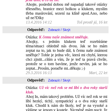
Ahojte, poslední dobou mě napadají takové otázky
tělesného, hranice mezi holkou a klukem, myslím
třeba masírování, sezení na klíně apod.Ano, nebo
už ne?Díky
13.4.2016 14:12
Toš prostě já, 16 let
Odpověď:
Otázka:
K čemu naše známost směřuje.
Ahojky, s jedním klukem teď rozebíráme
téma/situaci ohledně nás dvou. Jak se ho mám
zeptat na to, jak to bude dál, k čemu naše známost
směřuje? Tohle je jedna věc, která mi chybí, kterou
chci zjistit...cítím a vím, že je teď ta pravá chvíle,
protože se o tom bavíme, jenže nevím, jak se ho
zeptat...Prosím, poraďte mi..děkuju ;-)
29.3.2016 16:13
Mari, 22 let
Odpověď:
Otázka:
Už víc než rok se mi líbí o dva roky starší
kluk.
Ahoj In, mám takový problém. Už víc než rok se mi
líbí hezký, tichý, sympatický a o dva roky starší
kluk. Chodil k nám do školy, teď je na vysoké a
vídáme se jenom v kostele. Nicméně mám pocit, že