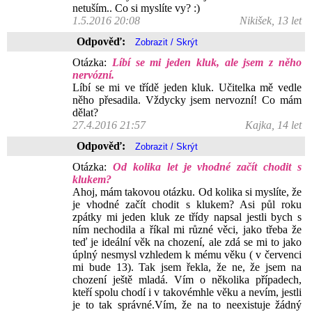
netuším.. Co si myslíte vy? :)
1.5.2016 20:08
Nikišek, 13 let
Odpověď:
Otázka:
Líbí se mi jeden kluk, ale jsem z něho
nervózní.
Líbí se mi ve třídě jeden kluk. Učitelka mě vedle
něho přesadila. Vždycky jsem nervozní! Co mám
dělat?
27.4.2016 21:57
Kajka, 14 let
Odpověď:
Otázka:
Od kolika let je vhodné začít chodit s
klukem?
Ahoj, mám takovou otázku. Od kolika si myslíte, že
je vhodné začít chodit s klukem? Asi půl roku
zpátky mi jeden kluk ze třídy napsal jestli bych s
ním nechodila a říkal mi různé věci, jako třeba že
teď je ideální věk na chození, ale zdá se mi to jako
úplný nesmysl vzhledem k mému věku ( v červenci
mi bude 13). Tak jsem řekla, že ne, že jsem na
chození ještě mladá. Vím o několika případech,
kteří spolu chodí i v takovémhle věku a nevím, jestli
je to tak správné.Vím, že na to neexistuje žádný