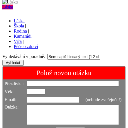
Láska
Láska
|
Škola
|
Rodina
|
Kamarádi
|
Víra
|
Péče o zdraví
Vyhledávání v poradně:
Polož novou otázku
Přezdívka:
Věk:
Email:
(nebude zveřejněn!)
Otázka: