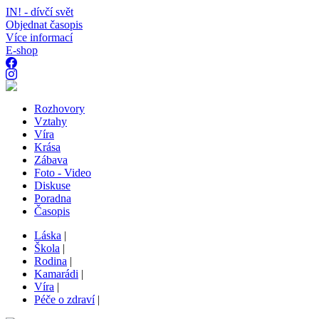
IN! - dívčí svět
Objednat časopis
Více informací
E-shop
Rozhovory
Vztahy
Víra
Krása
Zábava
Foto - Video
Diskuse
Poradna
Časopis
Láska
|
Škola
|
Rodina
|
Kamarádi
|
Víra
|
Péče o zdraví
|