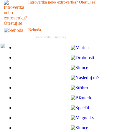
Introvertka nebo extrovertka? Otestuj se!
Nehoda
(za poslední 2 měsíce)