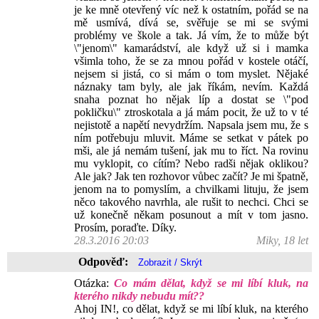
je ke mně otevřený víc než k ostatním, pořád se na
mě usmívá, dívá se, svěřuje se mi se svými
problémy ve škole a tak. Já vím, že to může být
\"jenom\" kamarádství, ale když už si i mamka
všimla toho, že se za mnou pořád v kostele otáčí,
nejsem si jistá, co si mám o tom myslet. Nějaké
náznaky tam byly, ale jak říkám, nevím. Každá
snaha poznat ho nějak líp a dostat se \"pod
pokličku\" ztroskotala a já mám pocit, že už to v té
nejistotě a napětí nevydržím. Napsala jsem mu, že s
ním potřebuju mluvit. Máme se setkat v pátek po
mši, ale já nemám tušení, jak mu to říct. Na rovinu
mu vyklopit, co cítím? Nebo radši nějak oklikou?
Ale jak? Jak ten rozhovor vůbec začít? Je mi špatně,
jenom na to pomyslím, a chvilkami lituju, že jsem
něco takového navrhla, ale rušit to nechci. Chci se
už konečně někam posunout a mít v tom jasno.
Prosím, poraďte. Díky.
28.3.2016 20:03
Miky, 18 let
Odpověď:
Otázka:
Co mám dělat, když se mi líbí kluk, na
kterého nikdy nebudu mít??
Ahoj IN!, co dělat, když se mi líbí kluk, na kterého