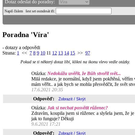
Dotaz odeslat do poradny:
Napiš číslem
šest set osmdesát tři
:
Poradna 'Víra'
- dotazy a odpovědi
Strana:
1
<<
7
8
9
10
11
12
13
14
15
>>
97
Pokud se ti některý dotaz líbí, klikni na ikonu vlevo vedle otázky.
Otázka:
Nedokážu uvěřit, že Bůh stvořil svět...
Milá redakce, je normální, když jsem pokřtěná, věřím 
mám věřit.. a jak bych se mohla přesvědčit, že svět st
17.6.2021 20:35
Odpověď:
Otázka:
Jak si nechat posvětit růženec?
Zdravím, koupila jsem si růženec a slyšela jsem, že j
jak to funguje? Děkuji
9.6.2021 17:21
Odpověď: