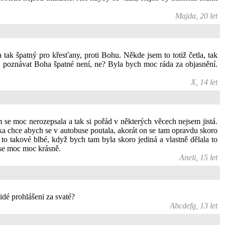
Majda, 20 let
a tak špatný pro křesťany, proti Bohu. Někde jsem to totiž četla, tak
, poznávat Boha špatné není, ne? Byla bych moc ráda za objasnění.
X, 14 let
e moc nerozepsala a tak si pořád v některých věcech nejsem jistá.
mka chce abych se v autobuse poutala, akorát on se tam opravdu skoro
 to takové blbé, když bych tam byla skoro jediná a vlastně dělala to
 se moc moc krásně.
Aneli, 15 let
lidé prohlášeni za svaté?
Abcdefg, 13 let