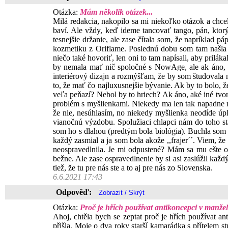
Otázka:
Mám několik otázek...
Milá redakcia, nakopilo sa mi niekoľko otázok a chc
baví. Ale vždy, keď ideme tancovať tango, pán, ktorý 
tesnejšie držanie, ale zase čítala som, že napríklad 
kozmetiku z Oriflame. Poslednú dobu som tam našla š
niečo také hovoriť, len oni to tam napísali, aby prilák
by nemala mať nič spoločné s NowAge, ale ak áno, ra
interiérový dizajn a rozmýšľam, že by som študovala 
to, že mať čo najluxusnejšie bývanie. Ak by to bolo, 
veľa peňazí? Nebol by to hriech? Ak áno, aké iné tv
problém s myšlienkami. Niekedy ma len tak napadne ne
že nie, nesúhlasím, no niekedy myšlienka neodíde úp
vianočnú výzdobu. Spolužiaci chlapci nám do toho stál
som ho s dlahou (predtým bola biológia). Buchla som 
každý zasmial a ja som bola akože ,,frajer´´. Viem, že
neospravedlnila. Je mi odpustené? Mám sa mu ešte o
bežne. Ale zase ospravedlnenie by si asi zaslúžil kaž
tiež, že tu pre nás ste a to aj pre nás zo Slovenska.
6.6.2021 17:43
Odpověď:
Otázka:
Proč je hřích používat antikoncepci v manžel
Ahoj, chtěla bych se zeptat proč je hřích používat ant
přišla. Moje o dva roky starší kamarádka s přítelem st