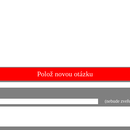
Polož novou otázku
(nebude zveře