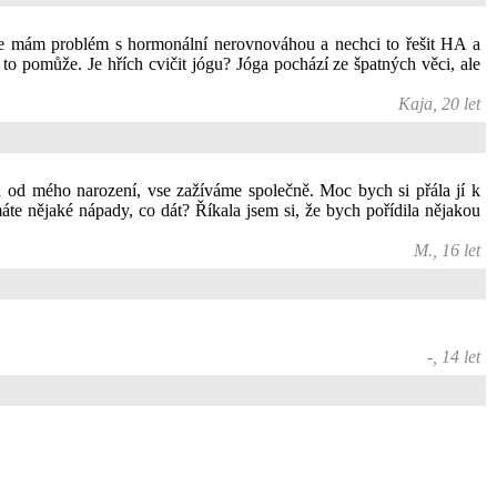
 Ale mám problém s hormonální nerovnováhou a nechci to řešit HA a
 to pomůže. Je hřích cvičit jógu? Jóga pochází ze špatných věci, ale
Kaja, 20 let
u od mého narození, vse zažíváme společně. Moc bych si přála jí k
te nějaké nápady, co dát? Říkala jsem si, že bych pořídila nějakou
M., 16 let
-, 14 let