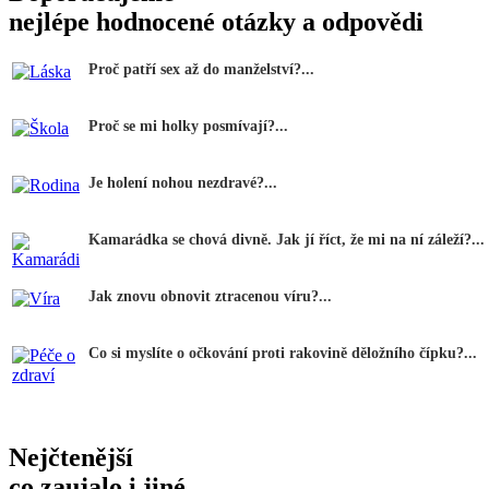
nejlépe hodnocené otázky a odpovědi
Proč patří sex až do manželství?...
Proč se mi holky posmívají?...
Je holení nohou nezdravé?...
Kamarádka se chová divně. Jak jí říct, že mi na ní záleží?...
Jak znovu obnovit ztracenou víru?...
Co si myslíte o očkování proti rakovině děložního čípku?...
Nejčtenější
co zaujalo i jiné...