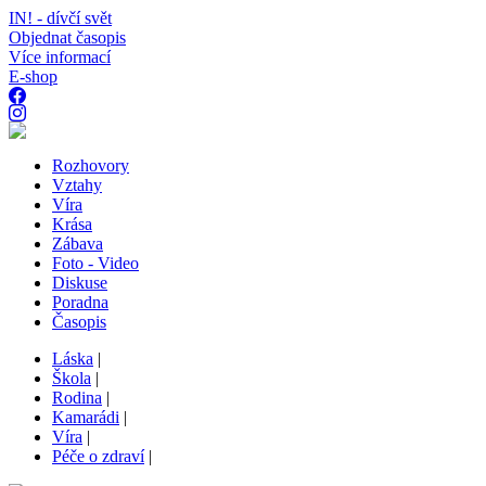
IN! - dívčí svět
Objednat časopis
Více informací
E-shop
Rozhovory
Vztahy
Víra
Krása
Zábava
Foto - Video
Diskuse
Poradna
Časopis
Láska
|
Škola
|
Rodina
|
Kamarádi
|
Víra
|
Péče o zdraví
|