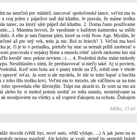
dím na tanečnú pre mládež, tancovať spoločenské tance, veľmi ma to
ec a vraj jeden z pápežov naň dal kliatbu. Je pravda, že máme trošku
ovala tanec, na ktorý sám pápež dal kliatbu. 2. Doma často používame
astie,...). Mamina hovorí, že vpodstate o každom kamienku sa môže
obilo. A ešte je tam čistenie pleti, ktoré sa volá Now Age. Myslím, že
ené až pre istý vek, teda ja nie. Bol to hriech? 3. Veľmi ma baví
je, či je to v poriadku, pretože by sme sa nemali príliš zaoberať o
y som pracovala v nejakej firme a musela robiť návrh niekomu kto má
eďže kresliť moc pekne neviem :-) ... 4. Poslednú dobu mám niekedy
u. Nesúhlasím s nimi, že predstavovať si niečo také. Aj si poviem,
ledná. Keď som bola asi v piatej triede na ZŠ, robili sme v triede
 upraviť reťaz. Ja som si ale myslela, že ide to toho šupať a buchla
z toho išlo trošku krvi. Veľmi ma to mrzelo, ale väčšinou sa na tom
z toho spovedala ešte dávnejšie. Trápi ma akurát to, že som sa mu asi
tá alebo by si mohol potom urobiť zo mňa srandu, nestretávame sa
m aj ak neodpoviete na všetky a už vopred ďakujem za ochotu. Ďakujem
Miška, 15 let
že dovolit (větší byt, nové auto, větší výdaje, ...) A jak jsem na to
 protože nejsou manželé. Ale kdyby se vzali, stejně by nemohli bránit