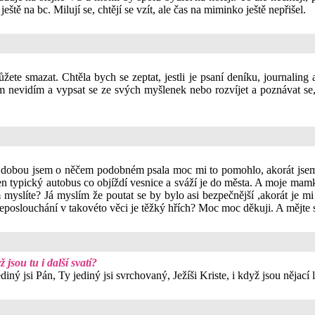
eště na bc. Milují se, chtějí se vzít, ale čas na miminko ještě nepřišel.
žete smazat. Chtěla bych se zeptat, jestli je psaní deníku, journaling 
 nevidím a vypsat se ze svých myšlenek nebo rozvíjet a poznávat se
dobou jsem o něčem podobném psala moc mi to pomohlo, akorát jsem s
ten typický autobus co objíždí vesnice a sváží je do města. A moje ma
myslíte? Já myslím že poutat se by bylo asi bezpečnější ,akorát je mi
neposlouchání v takovéto věci je těžký hřích? Moc moc děkuji. A mějte
ž jsou tu i další svatí?
diný jsi Pán, Ty jediný jsi svrchovaný, Ježíši Kriste, i když jsou nějací 