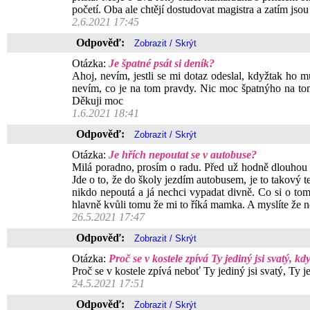
početí. Oba ale chtějí dostudovat magistra a zatím jsou j
2.6.2021 17:45
Odpověď:
Otázka:
Je špatné psát si deník?
Ahoj, nevím, jestli se mi dotaz odeslal, kdyžtak ho mů
nevím, co je na tom pravdy. Nic moc špatnýho na tom
Děkuji moc
1.6.2021 18:41
Odpověď:
Otázka:
Je hřích nepoutat se v autobuse?
Milá poradno, prosím o radu. Před už hodně dlouhou 
Jde o to, že do školy jezdím autobusem, je to takový 
nikdo nepoutá a já nechci vypadat divně. Co si o tom 
hlavně kvůli tomu že mi to říká mamka. A myslíte že 
26.5.2021 17:47
Odpověď:
Otázka:
Proč se v kostele zpívá Ty jediný jsi svatý, kdy
Proč se v kostele zpívá neboť Ty jediný jsi svatý, Ty je
24.5.2021 17:51
Odpověď: