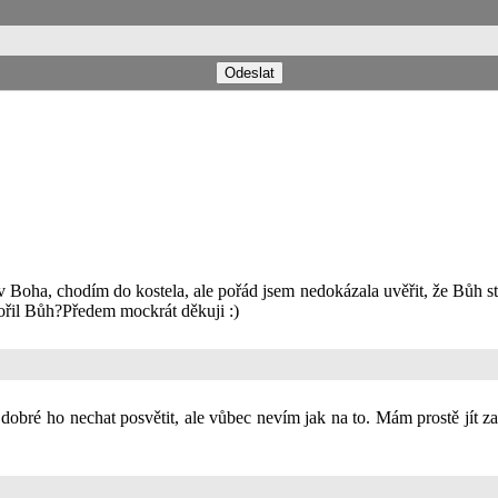
v Boha, chodím do kostela, ale pořád jsem nedokázala uvěřit, že Bůh st
vořil Bůh?Předem mockrát děkuji :)
e dobré ho nechat posvětit, ale vůbec nevím jak na to. Mám prostě jít