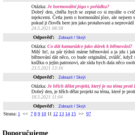
Otázka:
Je hormonální jóga v pořádku?
Dobrý den, chtěla bych se zeptat co si myslíte o cv
injekcemi. Četla jsem o hormonální józe, ale nejsem s
pokud ji člověk bere jen jako protahovani a neprovádí
24.5.2021 08:58
Odpověď:
Otázka:
Co dát kamarádce jako dárek k biřmování?
Milý In!, za pár týdnů máme biřmování a ja jdu i ja
biřmování dát něco, co bude originální, zvlášť, kdy
knížku o jejím patronovi, ale ráda bych dala něco osob
23.5.2021 13:16
Odpověď:
Otázka:
Je hřích dělat projekt, který je na téma prot
Dobrý den, je hřích dělat projekt na téma, které je pro
18.5.2021 11:04
Odpověď:
Strana:
1
<<
7
8
9
10
11
12
13
14
15
>>
97
Doporučujeme