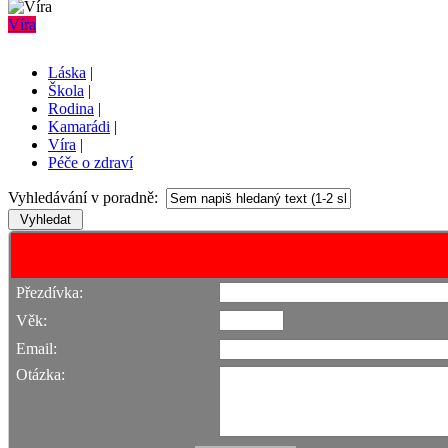
Víra
Láska
|
Škola
|
Rodina
|
Kamarádi
|
Víra
|
Péče o zdraví
Vyhledávání v poradně:
Přezdívka:
Věk:
Email:
Otázka: