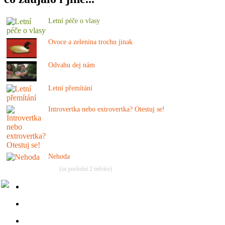
Letní péče o vlasy
Ovoce a zelenina trochu jinak
Odvahu dej nám
Letní přemítání
Introvertka nebo extrovertka? Otestuj se!
Nehoda
(za poslední 2 měsíce)