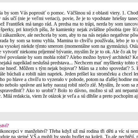
ela by som Vás poprosiť o pomoc. Väčšinou sú z oblasti viery. 1. Cho
nás učí (nie je veľmi veriaci), povie, že je to vpodstate hriešny tan
pápež František má tango rád. A predsa ma to trápi, nerda by som tanc
perky, pri ktorých píšu, že kamienky nejak zvláštne pôsobia (pre šť
ali zákazníkov, ale nechcela by som, aby to na nás nejako negatívne pôs
da by som sa tomu vyhla. Mamina to chvíľu používala, lebo je to urč
na vysokej niekde týmto smerom (momentálne som na gymnáziu). Otázka 
že vytvoriť niekomu príjemné bývanie, myslím že je to ok. Ale čo ak b
orivé povolanie by som mohla robiť? Alebo možno bytový architekt? K
jaká napríklad neslušná predstava... Nechcem mať myšlienky tohto typ
lne hneď. Môžem s tým nejak bojovať? Mám sa z toho spovedať? 5. Pos
e búchali a robili nám napriek. Jeden prišiel ku stromčeku a chcel len
ho po hlave a chvíľu to vyzeralo v pohode, potom na ďalšej hodine mu 
 to nebolo správne ani keby naozaj robil niečo zlé. Myslím, že som sa 
spravedlniť? Ako to urobiť? Bolo to dávno, možno si už ani nepamä
dý. Milá redakcia, viem že otázok je veľa a sú dlhšie a preto pochopí
ství?
ikoncepci v manželství? Třeba když už má rodina tři děti a víc si nemů
uduje na stejné VŠ a mohli by spolu bydlet na koleji. To ale nechtějí,