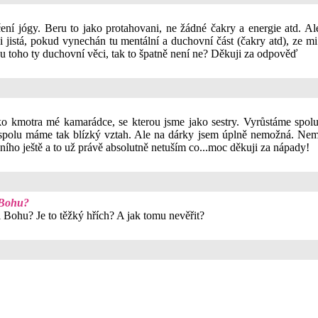
ičení jógy. Beru to jako protahovani, ne žádné čakry a energie atd.
i jistá, pokud vynechán tu mentální a duchovní část (čakry atd), ze mi
 u toho ty duchovní věci, tak to špatně není ne? Děkuji za odpověď
ko kmotra mé kamarádce, se kterou jsme jako sestry. Vyrůstáme spol
ž spolu máme tak blízký vztah. Ale na dárky jsem úplně nemožná. Nemá
ního ještě a to už právě absolutně netuším co...moc děkuji za nápady!
i Bohu?
ti Bohu? Je to těžký hřích? A jak tomu nevěřit?