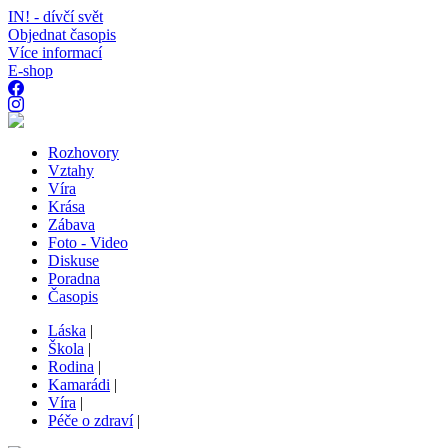
IN! - dívčí svět
Objednat časopis
Více informací
E-shop
Rozhovory
Vztahy
Víra
Krása
Zábava
Foto - Video
Diskuse
Poradna
Časopis
Láska
|
Škola
|
Rodina
|
Kamarádi
|
Víra
|
Péče o zdraví
|