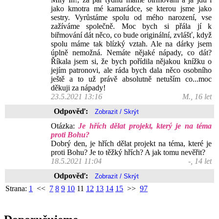
jako kmotra mé kamarádce, se kterou jsme jako
sestry. Vyrůstáme spolu od mého narození, vse
zažíváme společně. Moc bych si přála jí k
biřmování dát něco, co bude originální, zvlášť, když
spolu máme tak blízký vztah. Ale na dárky jsem
úplně nemožná. Nemáte nějaké nápady, co dát?
Říkala jsem si, že bych pořídila nějakou knížku o
jejím patronovi, ale ráda bych dala něco osobního
ještě a to už právě absolutně netuším co...moc
děkuji za nápady!
23.5.2021 13:16
M., 16 let
Odpověď:
Otázka:
Je hřích dělat projekt, který je na téma
proti Bohu?
Dobrý den, je hřích dělat projekt na téma, které je
proti Bohu? Je to těžký hřích? A jak tomu nevěřit?
18.5.2021 11:04
-, 14 let
Odpověď:
Strana:
1
<<
7
8
9
10
11
12
13
14
15
>>
97