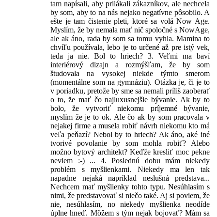
tam napísali, aby prilákali zákazníkov, ale nechcela
by som, aby to na nás nejako negatívne pôsobilo. A
ešte je tam čistenie pleti, ktoré sa volá Now Age.
Myslím, že by nemala mať nič spoločné s NowAge,
ale ak áno, rada by som sa tomu vyhla. Mamina to
chvíľu používala, lebo je to určené až pre istý vek,
teda ja nie. Bol to hriech? 3. Veľmi ma baví
interiérový dizajn a rozmýšľam, že by som
študovala na vysokej niekde týmto smerom
(momentálne som na gymnáziu). Otázka je, či je to
v poriadku, pretože by sme sa nemali príliš zaoberať
o to, že mať čo najluxusnejšie bývanie. Ak by to
bolo, že vytvoriť niekomu príjemné bývanie,
myslím že je to ok. Ale čo ak by som pracovala v
nejakej firme a musela robiť návrh niekomu kto má
veľa peňazí? Nebol by to hriech? Ak áno, aké iné
tvorivé povolanie by som mohla robiť? Alebo
možno bytový architekt? Keďže kresliť moc pekne
neviem :-) ... 4. Poslednú dobu mám niekedy
problém s myšlienkami. Niekedy ma len tak
napadne nejaká napríklad neslušná predstava...
Nechcem mať myšlienky tohto typu. Nesúhlasím s
nimi, že predstavovať si niečo také. Aj si poviem, že
nie, nesúhlasím, no niekedy myšlienka neodíde
úplne hneď. Môžem s tým nejak bojovať? Mám sa