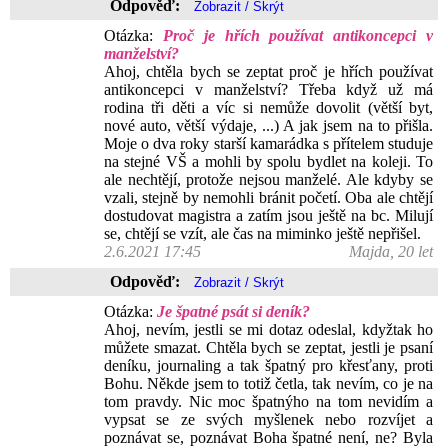
Odpověď:
Otázka:
Proč je hřích používat antikoncepci v
manželství?
Ahoj, chtěla bych se zeptat proč je hřích používat
antikoncepci v manželství? Třeba když už má
rodina tři děti a víc si nemůže dovolit (větší byt,
nové auto, větší výdaje, ...) A jak jsem na to přišla.
Moje o dva roky starší kamarádka s přítelem studuje
na stejné VŠ a mohli by spolu bydlet na koleji. To
ale nechtějí, protože nejsou manželé. Ale kdyby se
vzali, stejně by nemohli bránit početí. Oba ale chtějí
dostudovat magistra a zatím jsou ještě na bc. Milují
se, chtějí se vzít, ale čas na miminko ještě nepřišel.
2.6.2021 17:45
Majda, 20 let
Odpověď:
Otázka:
Je špatné psát si deník?
Ahoj, nevím, jestli se mi dotaz odeslal, kdyžtak ho
můžete smazat. Chtěla bych se zeptat, jestli je psaní
deníku, journaling a tak špatný pro křesťany, proti
Bohu. Někde jsem to totiž četla, tak nevím, co je na
tom pravdy. Nic moc špatnýho na tom nevidím a
vypsat se ze svých myšlenek nebo rozvíjet a
poznávat se, poznávat Boha špatné není, ne? Byla