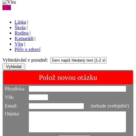
Víra
Láska
|
Škola
|
Rodina
|
Kamarádi
|
Víra
|
Péče o zdraví
Vyhledávání v poradně:
Polož novou otázku
Přezdívka:
Věk:
Email:
(nebude zveřejněn!)
Otázka: