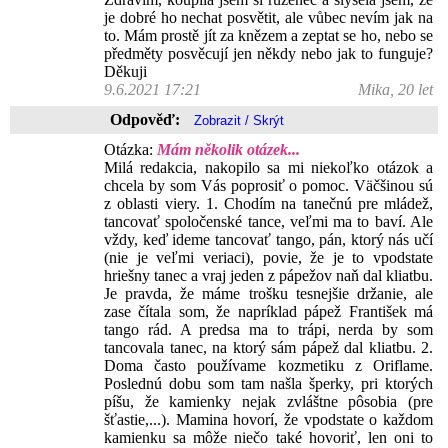
je dobré ho nechat posvětit, ale vůbec nevím jak na
to. Mám prostě jít za knězem a zeptat se ho, nebo se
předměty posvěcují jen někdy nebo jak to funguje?
Děkuji
9.6.2021 17:21
Mika, 20 let
Odpověď:
Otázka:
Mám několik otázek...
Milá redakcia, nakopilo sa mi niekoľko otázok a
chcela by som Vás poprosiť o pomoc. Väčšinou sú
z oblasti viery. 1. Chodím na tanečnú pre mládež,
tancovať spoločenské tance, veľmi ma to baví. Ale
vždy, keď ideme tancovať tango, pán, ktorý nás učí
(nie je veľmi veriaci), povie, že je to vpodstate
hriešny tanec a vraj jeden z pápežov naň dal kliatbu.
Je pravda, že máme trošku tesnejšie držanie, ale
zase čítala som, že napríklad pápež František má
tango rád. A predsa ma to trápi, nerda by som
tancovala tanec, na ktorý sám pápež dal kliatbu. 2.
Doma často používame kozmetiku z Oriflame.
Poslednú dobu som tam našla šperky, pri ktorých
píšu, že kamienky nejak zvláštne pôsobia (pre
šťastie,...). Mamina hovorí, že vpodstate o každom
kamienku sa môže niečo také hovoriť, len oni to