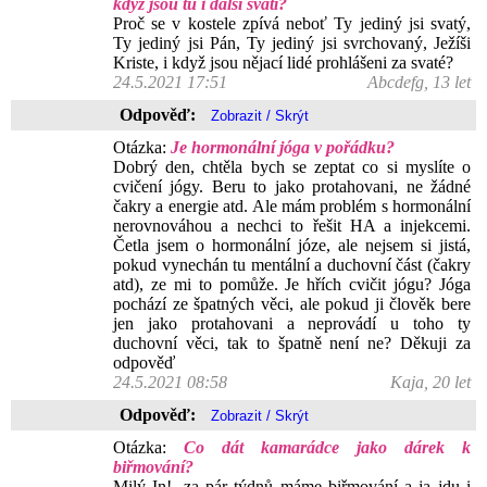
když jsou tu i další svatí?
Proč se v kostele zpívá neboť Ty jediný jsi svatý,
Ty jediný jsi Pán, Ty jediný jsi svrchovaný, Ježíši
Kriste, i když jsou nějací lidé prohlášeni za svaté?
24.5.2021 17:51
Abcdefg, 13 let
Odpověď:
Otázka:
Je hormonální jóga v pořádku?
Dobrý den, chtěla bych se zeptat co si myslíte o
cvičení jógy. Beru to jako protahovani, ne žádné
čakry a energie atd. Ale mám problém s hormonální
nerovnováhou a nechci to řešit HA a injekcemi.
Četla jsem o hormonální józe, ale nejsem si jistá,
pokud vynechán tu mentální a duchovní část (čakry
atd), ze mi to pomůže. Je hřích cvičit jógu? Jóga
pochází ze špatných věci, ale pokud ji člověk bere
jen jako protahovani a neprovádí u toho ty
duchovní věci, tak to špatně není ne? Děkuji za
odpověď
24.5.2021 08:58
Kaja, 20 let
Odpověď:
Otázka:
Co dát kamarádce jako dárek k
biřmování?
Milý In!, za pár týdnů máme biřmování a ja jdu i