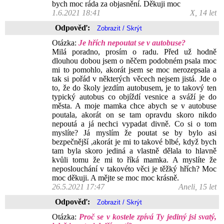
bych moc ráda za objasnění. Děkuji moc
1.6.2021 18:41
X, 14 let
Odpověď:
Otázka:
Je hřích nepoutat se v autobuse?
Milá poradno, prosím o radu. Před už hodně
dlouhou dobou jsem o něčem podobném psala moc
mi to pomohlo, akorát jsem se moc nerozepsala a
tak si pořád v některých věcech nejsem jistá. Jde o
to, že do školy jezdím autobusem, je to takový ten
typický autobus co objíždí vesnice a sváží je do
města. A moje mamka chce abych se v autobuse
poutala, akorát on se tam opravdu skoro nikdo
nepoutá a já nechci vypadat divně. Co si o tom
myslíte? Já myslím že poutat se by bylo asi
bezpečnější ,akorát je mi to takové blbé, když bych
tam byla skoro jediná a vlastně dělala to hlavně
kvůli tomu že mi to říká mamka. A myslíte že
neposlouchání v takovéto věci je těžký hřích? Moc
moc děkuji. A mějte se moc moc krásně.
26.5.2021 17:47
Aneli, 15 let
Odpověď:
Otázka:
Proč se v kostele zpívá Ty jediný jsi svatý,