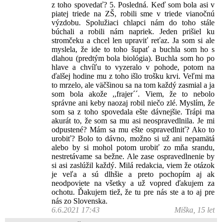
z toho spovedať? 5. Posledná. Keď som bola asi v
piatej triede na ZŠ, robili sme v triede vianočnú
výzdobu. Spolužiaci chlapci nám do toho stále
búchali a robili nám napriek. Jeden prišiel ku
stromčeku a chcel len upraviť reťaz. Ja som si ale
myslela, že ide to toho šupať a buchla som ho s
dlahou (predtým bola biológia). Buchla som ho po
hlave a chvíľu to vyzeralo v pohode, potom na
ďalšej hodine mu z toho išlo trošku krvi. Veľmi ma
to mrzelo, ale väčšinou sa na tom každý zasmial a ja
som bola akože ,,frajer´´. Viem, že to nebolo
správne ani keby naozaj robil niečo zlé. Myslím, že
som sa z toho spovedala ešte dávnejšie. Trápi ma
akurát to, že som sa mu asi neospravedlnila. Je mi
odpustené? Mám sa mu ešte ospravedlniť? Ako to
urobiť? Bolo to dávno, možno si už ani nepamätá
alebo by si mohol potom urobiť zo mňa srandu,
nestretávame sa bežne. Ale zase ospravedlnenie by
si asi zaslúžil každý. Milá redakcia, viem že otázok
je veľa a sú dlhšie a preto pochopím aj ak
neodpoviete na všetky a už vopred ďakujem za
ochotu. Ďakujem tiež, že tu pre nás ste a to aj pre
nás zo Slovenska.
6.6.2021 17:43
Miška, 15 let