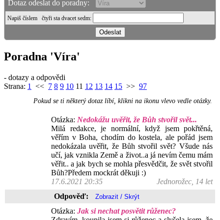
Dotaz odeslat do poradny:
Napiš číslem
čtyři sta dvacet sedm
:
Poradna 'Víra'
- dotazy a odpovědi
Strana:
1
<<
7
8
9
10
11
12
13
14
15
>>
97
Pokud se ti některý dotaz líbí, klikni na ikonu vlevo vedle otázky.
Otázka:
Nedokážu uvěřit, že Bůh stvořil svět...
Milá redakce, je normální, když jsem pokřtěná,
věřím v Boha, chodím do kostela, ale pořád jsem
nedokázala uvěřit, že Bůh stvořil svět? Všude nás
učí, jak vznikla Země a život..a já nevím čemu mám
věřit.. a jak bych se mohla přesvědčit, že svět stvořil
Bůh?Předem mockrát děkuji :)
17.6.2021 20:35
Jednorožec, 14 let
Odpověď:
Otázka:
Jak si nechat posvětit růženec?
Zdravím, koupila jsem si růženec a slyšela jsem, že