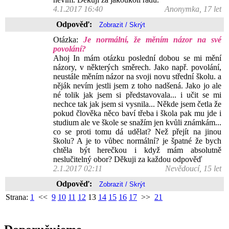
4.1.2017 16:40
Anonymka, 17 let
Odpověď:
Otázka:
Je normální, že měním názor na své
povolání?
Ahoj In mám otázku poslední dobou se mi mění
názory, v některých směrech. Jako např. povolání,
neustále měním názor na svoji novu střední školu. a
něják nevím jestli jsem z toho nadšená. Jako jo ale
né tolik jak jsem si představovala... i učit se mi
nechce tak jak jsem si vysnila... Někde jsem četla že
pokud člověka něco baví třeba i škola pak mu jde i
studium ale ve škole se snažím jen kvůli známkám...
co se proti tomu dá udělat? Než přejít na jinou
školu? A je to vůbec normální? je špatné že bych
chtěla být herečkou i když mám absolutně
neslučitelný obor? Děkuji za každou odpověď
2.1.2017 02:11
Nevědoucí, 15 let
Odpověď:
Strana:
1
<<
9
10
11
12
13
14
15
16
17
>>
21