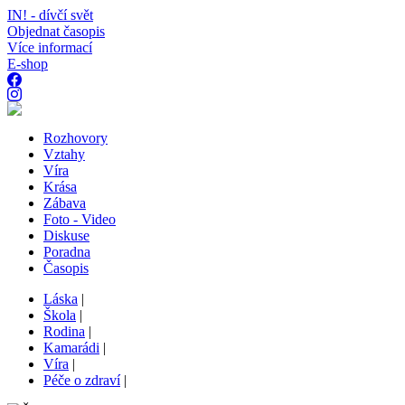
IN! - dívčí svět
Objednat časopis
Více informací
E-shop
Rozhovory
Vztahy
Víra
Krása
Zábava
Foto - Video
Diskuse
Poradna
Časopis
Láska
|
Škola
|
Rodina
|
Kamarádi
|
Víra
|
Péče o zdraví
|