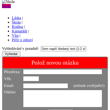
Škola
Láska
|
Škola
|
Rodina
|
Kamarádi
|
Víra
|
Péče o zdraví
Vyhledávání v poradně:
Polož novou otázku
Přezdívka:
Věk:
Email:
(nebude zveřejněn!)
Otázka: