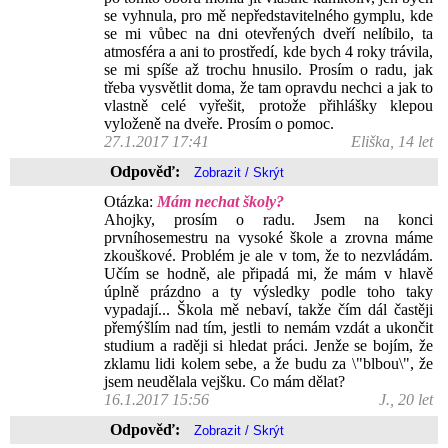
se vyhnula, pro mě nepředstavitelného gymplu, kde
se mi vůbec na dni otevřených dveří nelíbilo, ta
atmosféra a ani to prostředí, kde bych 4 roky trávila,
se mi spíše až trochu hnusilo. Prosím o radu, jak
třeba vysvětlit doma, že tam opravdu nechci a jak to
vlastně celé vyřešit, protože přihlášky klepou
vyloženě na dveře. Prosím o pomoc.
27.1.2017 17:41
Eliška, 14 let
Odpověď:
Otázka:
Mám nechat školy?
Ahojky, prosím o radu. Jsem na konci
prvníhosemestru na vysoké škole a zrovna máme
zkouškové. Problém je ale v tom, že to nezvládám.
Učím se hodně, ale připadá mi, že mám v hlavě
úplně prázdno a ty výsledky podle toho taky
vypadají... Škola mě nebaví, takže čím dál častěji
přemýšlím nad tím, jestli to nemám vzdát a ukončit
studium a raději si hledat práci. Jenže se bojím, že
zklamu lidi kolem sebe, a že budu za \"blbou\", že
jsem neudělala vejšku. Co mám dělat?
16.1.2017 15:56
J., 20 let
Odpověď: