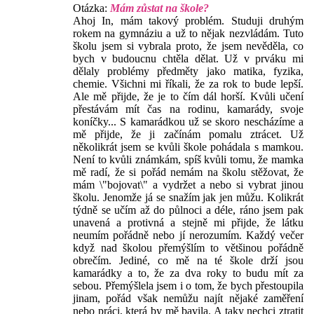
Otázka:
Mám zůstat na škole?
Ahoj In, mám takový problém. Studuji druhým
rokem na gymnáziu a už to nějak nezvládám. Tuto
školu jsem si vybrala proto, že jsem nevěděla, co
bych v budoucnu chtěla dělat. Už v prváku mi
dělaly problémy předměty jako matika, fyzika,
chemie. Všichni mi říkali, že za rok to bude lepší.
Ale mě přijde, že je to čím dál horší. Kvůli učení
přestávám mít čas na rodinu, kamarády, svoje
koníčky... S kamarádkou už se skoro nescházíme a
mě přijde, že ji začínám pomalu ztrácet. Už
několikrát jsem se kvůli škole pohádala s mamkou.
Není to kvůli známkám, spíš kvůli tomu, že mamka
mě radí, že si pořád nemám na školu stěžovat, že
mám \"bojovat\" a vydržet a nebo si vybrat jinou
školu. Jenomže já se snažím jak jen můžu. Kolikrát
týdně se učím až do půlnoci a déle, ráno jsem pak
unavená a protivná a stejně mi přijde, že látku
neumím pořádně nebo jí nerozumím. Každý večer
když nad školou přemýšlím to většinou pořádně
obrečím. Jediné, co mě na té škole drží jsou
kamarádky a to, že za dva roky to budu mít za
sebou. Přemýšlela jsem i o tom, že bych přestoupila
jinam, pořád však nemůžu najít nějaké zaměření
nebo práci, která by mě bavila. A taky nechci ztratit