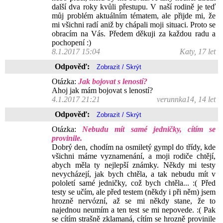
další dva roky kvůli přestupu. V naší rodině je teď
můj problém aktuálním tématem, ale přijde mi, že
mi všichni radí aniž by chápali moji situaci. Proto se
obracím na Vás. Předem děkuji za každou radu a
pochopení :)
8.1.2017 15:04
Katy, 17 let
Odpověď:
Otázka:
Jak bojovat s leností?
Ahoj jak mám bojovat s leností?
4.1.2017 21:21
verunnka14, 14 let
Odpověď:
Otázka:
Nebudu mít samé jedničky, cítím se
provinile.
Dobrý den, chodím na osmiletý gympl do třídy, kde
všichni máme vyznamenání, a moji rodiče chtějí,
abych měla ty nejlepší známky. Někdy mi testy
nevycházejí, jak bych chtěla, a tak nebudu mít v
pololetí samé jedničky, což bych chtěla... :( Před
testy se učím, ale před testem (někdy i při něm) jsem
hrozně nervózní, až se mi někdy stane, že to
najednou neumím a ten test se mi nepovede. :( Pak
se cítím strašně zklamaná, cítím se hrozně provinile