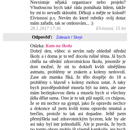
Neexistuje nějaká organizace nebo projekt?
Vbudoucnu bych také ráda pomáhala lidem, takže
by mi to nevadli skloubit. Děkuji a mějte se krásně!
Elvisssssi p.s. Nevím do které rubriky svůj dotaz
mám zařadit, tak se omlouvám... :)
28.1.2017 17:36
Elvisssssi, 15 let
Odpověď:
Otázka:
Kam na školu
Dobrý den, vůbec si nevím rady ohledně střední
školy a i doma je to teď docela rušné téma. Já bych
chtěla na střední zdravotnickou školu, jenomže je
dost možné, že mi to doktoři kvůli silnějšímu
astmatu, problémy se zrakem a koleny nedovolí.
Zase ale mamka říká, že tělo dospěje do 18 a
problémy s hlavně s koleny mohou ustat. A taky
bych pravděpodobně musela být na intru, ale zase
mám bezlepkovou dietu a musela bych si všechny
jídla dělat sama. Ono je to tak půl napůl, co chápou,
že se mi nechce na gympl, jako že opravdu nechce
a dokonce už jsem kvůli tomu opravdu smutná a
brečím, protože to tak asi dopadne. Ještě jsem
přemýšlela nad zdravotnickým lyceem, kde by ale
asi taky byl intr jednodušší. Ale je pravda, že bych
po tomto oboru mohla jít vlastně kamkoliv, jen bych