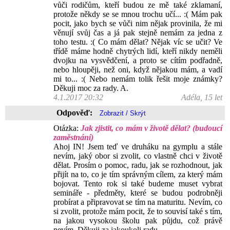
vůči rodičům, kteří budou ze mě také zklamaní,
protože někdy se se mnou trochu učí... :( Mám pak
pocit, jako bych se vůči nim nějak provinila, že mi
věnují svůj čas a já pak stejně nemám za jedna z
toho testu. :( Co mám dělat? Nějak víc se učit? Ve
třídě máme hodně chytrých lidí, kteří nikdy neměli
dvojku na vysvědčení, a proto se cítím podřadně,
nebo hloupěji, než oni, když nějakou mám, a vadí
mi to... :( Nebo nemám tolik řešit moje známky?
Děkuji moc za rady. A.
4.1.2017 20:32
Adéla, 15 let
Odpověď:
Otázka:
Jak zjistit, co mám v životě dělat? (budoucí
zaměstnání)
Ahoj IN! Jsem teď ve druháku na gymplu a stále
nevím, jaký obor si zvolit, co vlastně chci v životě
dělat. Prosím o pomoc, radu, jak se rozhodnout, jak
přijít na to, co je tím správným cílem, za který mám
bojovat. Tento rok si také budeme muset vybrat
semináře - předměty, které se budou podrobněji
probírat a připravovat se tím na maturitu. Nevím, co
si zvolit, protože mám pocit, že to souvisí také s tím,
na jakou vysokou školu pak půjdu, což právě
nevím. Děkuji za jakoukoli radu.