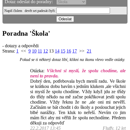
Dotaz odeslat do poradny:
Napiš číslem
devět set padesát čtyři
:
Poradna 'Škola'
- dotazy a odpovědi
Strana:
1
<<
9
10
11
12
13
14
15
16
17
>>
21
Pokud se ti některý dotaz líbí, klikni na ikonu vlevo vedle otázky.
Otázka:
Všichni si myslí, že spolu chodíme, ale
není to pravda.
Dobrý den, potřebovala bych menší radu. Ve škole
se krátkou dobu bavím s jedním klukem ,ale všichni
si myslí že spolu chodíme. Vždy když jdu ze třídy
do třídy někdo na mě začne pokřikovat jestli spolu
chodíme. Vždy řeknu že ne ,ale oni mi nevěří.
Začínám se bát chodit i do školy a poslouchat jejich
blbé narážky. Ten kluk to neřeší. Nevím co jim
mám říct aby mi věřili že spolu nechodíme. Předem
děkuji za odpověď
22.2.2017 13:45
Fluffy, 12 let