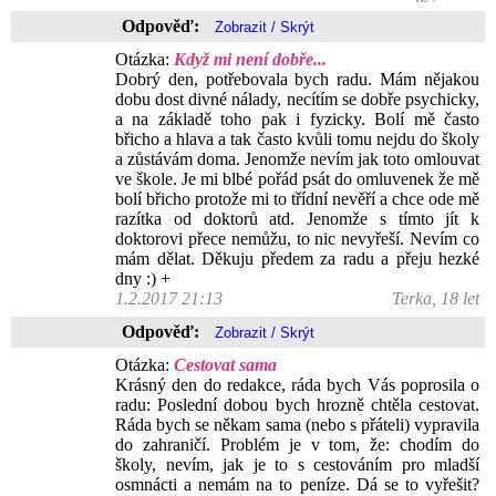
Odpověď:
Otázka:
Když mi není dobře...
Dobrý den, potřebovala bych radu. Mám nějakou
dobu dost divné nálady, necítím se dobře psychicky,
a na základě toho pak i fyzicky. Bolí mě často
břicho a hlava a tak často kvůli tomu nejdu do školy
a zůstávám doma. Jenomže nevím jak toto omlouvat
ve škole. Je mi blbé pořád psát do omluvenek že mě
bolí břicho protože mi to třídní nevěří a chce ode mě
razítka od doktorů atd. Jenomže s tímto jít k
doktorovi přece nemůžu, to nic nevyřeší. Nevím co
mám dělat. Děkuju předem za radu a přeju hezké
dny :) +
1.2.2017 21:13
Terka, 18 let
Odpověď:
Otázka:
Cestovat sama
Krásný den do redakce, ráda bych Vás poprosila o
radu: Poslední dobou bych hrozně chtěla cestovat.
Ráda bych se někam sama (nebo s přáteli) vypravila
do zahraničí. Problém je v tom, že: chodím do
školy, nevím, jak je to s cestováním pro mladší
osmnácti a nemám na to peníze. Dá se to vyřešit?