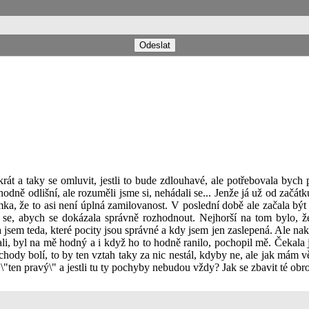
krát a taky se omluvit, jestli to bude zdlouhavé, ale potřebovala bych
hodně odlišní, ale rozuměli jsme si, nehádali se... Jenže já už od začá
a, že to asi není úplná zamilovanost. V poslední době ale začala být ta 
 se, abych se dokázala správně rozhodnout. Nejhorší na tom bylo, že
 jsem teda, které pocity jsou správné a kdy jsem jen zaslepená. Ale nak
, byl na mě hodný a i když ho to hodně ranilo, pochopil mě. Čekala jse
ody bolí, to by ten vztah taky za nic nestál, kdyby ne, ale jak mám v
 \"ten pravý\" a jestli tu ty pochyby nebudou vždy? Jak se zbavit té obro