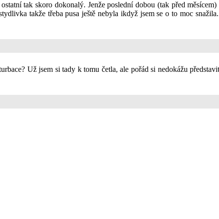
li ostatní tak skoro dokonalý. Jenže poslední dobou (tak před měsícem
tydlivka takže třeba pusa ještě nebyla ikdyž jsem se o to moc snažila. M
turbace? Už jsem si tady k tomu četla, ale pořád si nedokážu představi