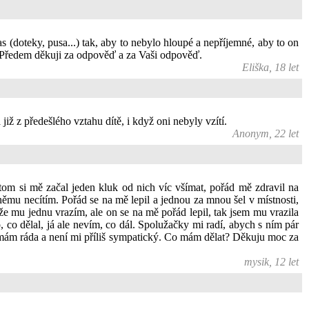
s (doteky, pusa...) tak, aby to nebylo hloupé a nepříjemné, aby to on
le? Předem děkuji za odpověď a za Vaši odpověď.
Eliška, 18 let
již z předešlého vztahu dítě, i když oni nebyly vzítí.
Anonym, 22 let
otom si mě začal jeden kluk od nich víc všímat, pořád mě zdravil na
ěmu necítím. Pořád se na mě lepil a jednou za mnou šel v místnosti,
, že mu jednu vrazím, ale on se na mě pořád lepil, tak jsem mu vrazila
, co dělal, já ale nevím, co dál. Spolužačky mi radí, abych s ním pár
o nemám ráda a není mi příliš sympatický. Co mám dělat? Děkuju moc za
mysik, 12 let