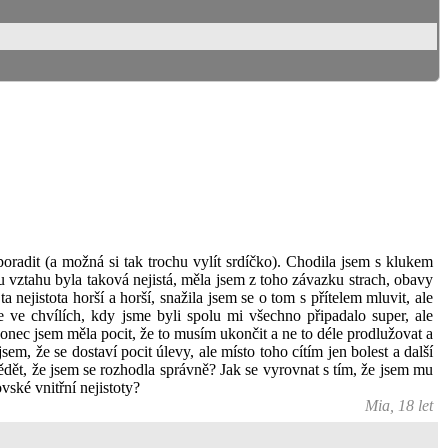
 poradit (a možná si tak trochu vylít srdíčko). Chodila jsem s klukem
tku vztahu byla taková nejistá, měla jsem z toho závazku strach, obavy
nejistota horší a horší, snažila jsem se o tom s přítelem mluvit, ale
 ve chvílích, kdy jsme byli spolu mi všechno připadalo super, ale
onec jsem měla pocit, že to musím ukončit a ne to déle prodlužovat a
m, že se dostaví pocit úlevy, ale místo toho cítím jen bolest a další
ědět, že jsem se rozhodla správně? Jak se vyrovnat s tím, že jsem mu
vské vnitřní nejistoty?
Mia, 18 let