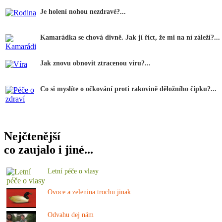
Je holení nohou nezdravé?...
Kamarádka se chová divně. Jak jí říct, že mi na ní záleží?...
Jak znovu obnovit ztracenou víru?...
Co si myslíte o očkování proti rakovině děložního čípku?...
Nejčtenější
co zaujalo i jiné...
Letní péče o vlasy
Ovoce a zelenina trochu jinak
Odvahu dej nám