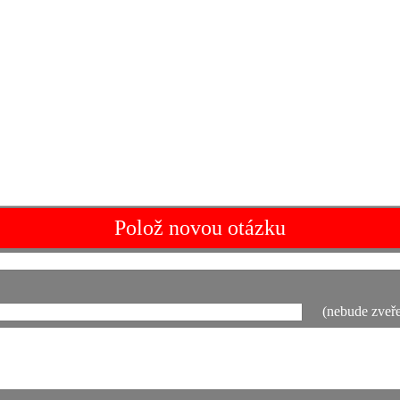
Polož novou otázku
(nebude zveře