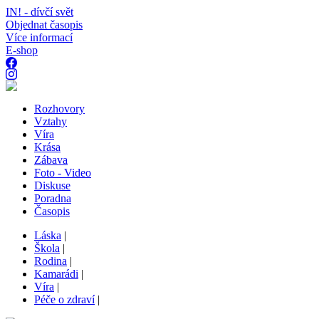
IN! - dívčí svět
Objednat časopis
Více informací
E-shop
Rozhovory
Vztahy
Víra
Krása
Zábava
Foto - Video
Diskuse
Poradna
Časopis
Láska
|
Škola
|
Rodina
|
Kamarádi
|
Víra
|
Péče o zdraví
|