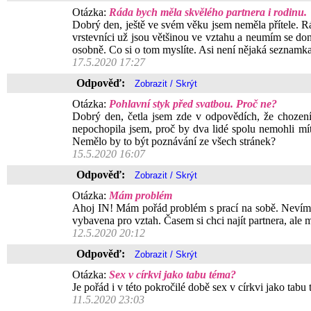
Otázka:
Ráda bych měla skvělého partnera i rodinu.
Dobrý den, ještě ve svém věku jsem neměla přítele. 
vrstevníci už jsou většinou ve vztahu a neumím se donu
osobně. Co si o tom myslíte. Asi není nějaká seznamka
17.5.2020 17:27
Odpověď:
Otázka:
Pohlavní styk před svatbou. Proč ne?
Dobrý den, četla jsem zde v odpovědích, že chození j
nepochopila jsem, proč by dva lidé spolu nemohli mít 
Nemělo by to být poznávání ze všech stránek?
15.5.2020 16:07
Odpověď:
Otázka:
Mám problém
Ahoj IN! Mám pořád problém s prací na sobě. Nevím, 
vybavena pro vztah. Časem si chci najít partnera, ale
12.5.2020 20:12
Odpověď:
Otázka:
Sex v církvi jako tabu téma?
Je pořád i v této pokročilé době sex v církvi jako tabu
11.5.2020 23:03