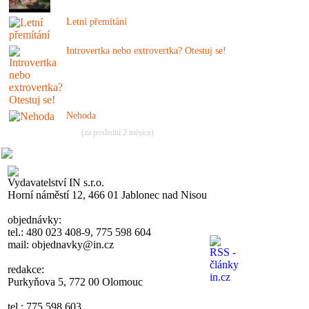
Letní přemítání
Introvertka nebo extrovertka? Otestuj se!
Nehoda
(za poslední 2 měsíce)
Vydavatelství IN s.r.o.
Horní náměstí 12, 466 01 Jablonec nad Nisou
objednávky:
tel.: 480 023 408-9, 775 598 604
mail: objednavky@in.cz
redakce:
Purkyňova 5, 772 00 Olomouc
tel.: 775 598 603