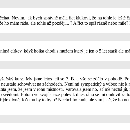
at. Nevím, jak bych správně měla říct klukovi, že na tohle je ještě ča
 že ho mám ráda, ale tohle až později... ? A říct to spíš rázně nebo mi
ímá církev, když holka chodí s mužem který je jen o 5 let starší ale má 
lyžařský kurz. My jsme letos jeli se 7. B. a vše se zdálo v pohodě. P
 neustále schovávat na záchodech. Není mi sympatický a vůbec nic k n
stila jsem, že jsem v rohu místnosti. Varovala jsem ho, ať mě nechá jít
o svědomí. Potom ve svojí snaze polevil, dnes ráno se mi omluvil za to
 přijde divné, k čemu by to bylo? Nechci ho ranit, ale vím jistě, že h