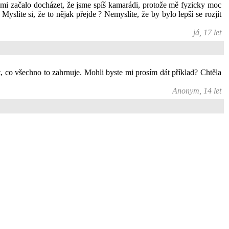
) mi začalo docházet, že jsme spíš kamarádi, protože mě fyzicky moc
yslíte si, že to nějak přejde ? Nemyslíte, že by bylo lepší se rozjít
já, 17 let
t, co všechno to zahrnuje. Mohli byste mi prosím dát příklad? Chtěla
Anonym, 14 let