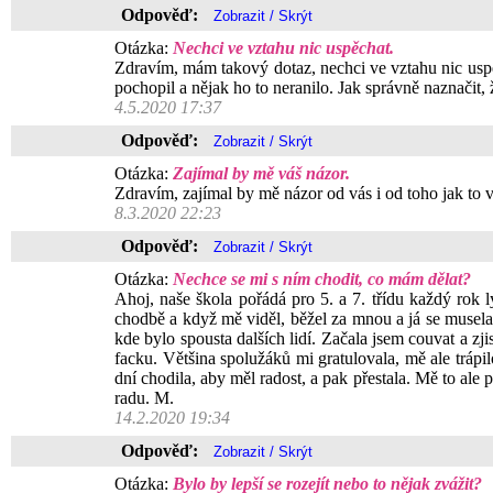
Odpověď:
Otázka:
Nechci ve vztahu nic uspěchat.
Zdravím, mám takový dotaz, nechci ve vztahu nic uspěch
pochopil a nějak ho to neranilo. Jak správně naznačit,
4.5.2020 17:37
Odpověď:
Otázka:
Zajímal by mě váš názor.
Zdravím, zajímal by mě názor od vás i od toho jak to vn
8.3.2020 22:23
Odpověď:
Otázka:
Nechce se mi s ním chodit, co mám dělat?
Ahoj, naše škola pořádá pro 5. a 7. třídu každý rok 
chodbě a když mě viděl, běžel za mnou a já se musela
kde bylo spousta dalších lidí. Začala jsem couvat a zji
facku. Většina spolužáků mi gratulovala, mě ale trápil
dní chodila, aby měl radost, a pak přestala. Mě to ale
radu. M.
14.2.2020 19:34
Odpověď:
Otázka:
Bylo by lepší se rozejít nebo to nějak zvážit?