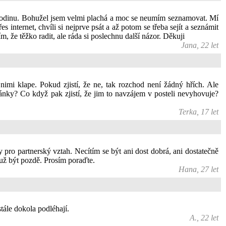
u rodinu. Bohužel jsem velmi plachá a moc se neumím seznamovat. Mí
internet, chvíli si nejprve psát a až potom se třeba sejít a seznámit
 že těžko radit, ale ráda si poslechnu další názor. Děkuji
Jana, 22 let
 nimi klape. Pokud zjistí, že ne, tak rozchod není žádný hřích. Ale
ránky? Co když pak zjistí, že jim to navzájem v posteli nevyhovuje?
Terka, 17 let
ro partnerský vztah. Necítím se být ani dost dobrá, ani dostatečně
 už být pozdě. Prosím poraďte.
Hana, 27 let
tále dokola podléhají.
A., 22 let