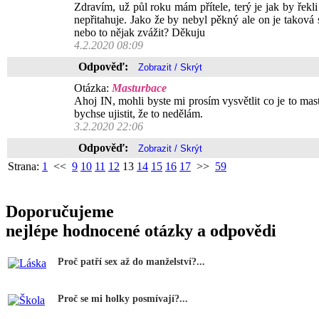
Zdravím, už půl roku mám přítele, terý je jak by řek
nepřitahuje. Jako že by nebyl pěkný ale on je taková s
nebo to nějak zvážit? Děkuju
4.2.2020 08:09
Odpověď:
Otázka:
Masturbace
Ahoj IN, mohli byste mi prosím vysvětlit co je to mas
bychse ujistit, že to nedělám.
3.2.2020 22:06
Odpověď:
Strana:
1
<<
9
10
11
12
13
14
15
16
17
>>
59
Doporučujeme
nejlépe hodnocené otázky a odpovědi
Proč patří sex až do manželství?...
Proč se mi holky posmívají?...