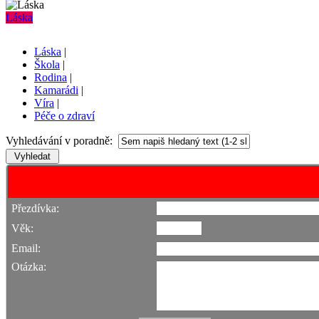
Láska
Láska
|
Škola
|
Rodina
|
Kamarádi
|
Víra
|
Péče o zdraví
Vyhledávání v poradně:
Přezdívka:
Věk:
Email:
Otázka: