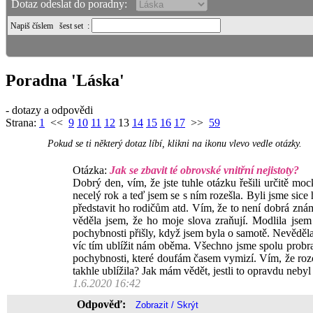
Dotaz odeslat do poradny:
Napiš číslem
šest set
:
Poradna 'Láska'
- dotazy a odpovědi
Strana:
1
<<
9
10
11
12
13
14
15
16
17
>>
59
Pokud se ti některý dotaz líbí, klikni na ikonu vlevo vedle otázky.
Otázka:
Jak se zbavit té obrovské vnitřní nejistoty?
Dobrý den, vím, že jste tuhle otázku řešili určitě moc
necelý rok a teď jsem se s ním rozešla. Byli jsme sice 
představit ho rodičům atd. Vím, že to není dobrá známk
věděla jsem, že ho moje slova zraňují. Modlila jsem
pochybnosti přišly, když jsem byla o samotě. Nevěděla
víc tím ublížit nám oběma. Všechno jsme spolu probrali
pochybnosti, které doufám časem vymizí. Vím, že rozch
takhle ublížila? Jak mám vědět, jestli to opravdu nebyl
1.6.2020 16:42
Odpověď: