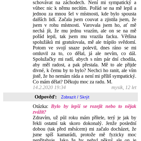
schovávat na záchodech. Není mi sympatický a
vůbec nic k němu necítím. Pořád se na mě lepil a
jednou za mnou šel v místnosti, kde bylo spousta
dalších lidí. Začala jsem couvat a zjistila jsem, že
jsem v rohu místnosti. Varovala jsem ho, ať mě
nechá jít, že mu jednu vrazím, ale on se na mě
pořád lepil, tak jsem mu vrazila facku. Většina
spolužáků mi gratulovala, mě ale trápilo svědomí.
Potom ve svojí snaze polevil, dnes ráno se mi
omluvil za to, co dělal, já ale nevím, co dál.
Spolužačky mi radí, abych s ním pár dní chodila,
aby měl radost, a pak přestala. Mě to ale přijde
divné, k čemu by to bylo? Nechci ho ranit, ale vím
jistě, že ho nemám ráda a není mi příliš sympatický.
Co mám dělat? Děkuju moc za radu. M.
14.2.2020 19:34
mysik, 12 let
Odpověď:
Otázka:
Bylo by lepší se rozejít nebo to nějak
zvážit?
Zdravím, už půl roku mám přítele, terý je jak by
řekli ostatní tak skoro dokonalý. Jenže poslední
dobou (tak před měsícem) mi začalo docházet, že
jsme spíš kamarádi, protože mě fyzicky moc
nepřitahuje. Jako že by nebyl pěkný ale on je