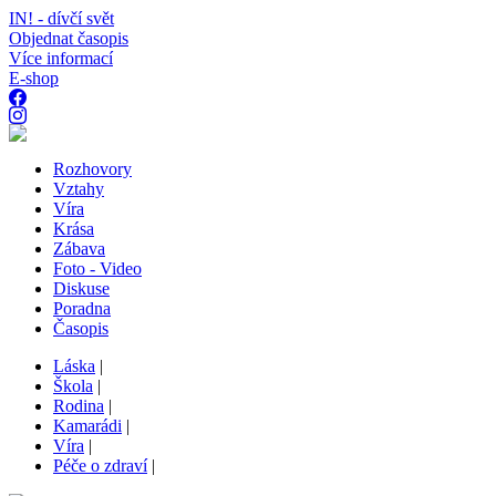
IN! - dívčí svět
Objednat časopis
Více informací
E-shop
Rozhovory
Vztahy
Víra
Krása
Zábava
Foto - Video
Diskuse
Poradna
Časopis
Láska
|
Škola
|
Rodina
|
Kamarádi
|
Víra
|
Péče o zdraví
|