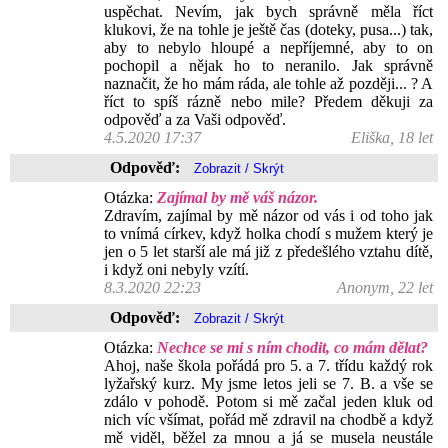
uspěchat. Nevím, jak bych správně měla říct
klukovi, že na tohle je ještě čas (doteky, pusa...) tak,
aby to nebylo hloupé a nepříjemné, aby to on
pochopil a nějak ho to neranilo. Jak správně
naznačit, že ho mám ráda, ale tohle až později... ? A
říct to spíš rázně nebo mile? Předem děkuji za
odpověď a za Vaši odpověď.
4.5.2020 17:37
Eliška, 18 let
Odpověď:
Otázka:
Zajímal by mě váš názor.
Zdravím, zajímal by mě názor od vás i od toho jak
to vnímá církev, když holka chodí s mužem který je
jen o 5 let starší ale má již z předešlého vztahu dítě,
i když oni nebyly vzítí.
8.3.2020 22:23
Anonym, 22 let
Odpověď:
Otázka:
Nechce se mi s ním chodit, co mám dělat?
Ahoj, naše škola pořádá pro 5. a 7. třídu každý rok
lyžařský kurz. My jsme letos jeli se 7. B. a vše se
zdálo v pohodě. Potom si mě začal jeden kluk od
nich víc všímat, pořád mě zdravil na chodbě a když
mě viděl, běžel za mnou a já se musela neustále