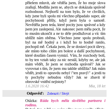
přítelem mluvit, ale věděla jsem, že ho moje slova
zraňují. Modlila jsem se, abych se dokázala správně
rozhodnout. Nejhorší na tom bylo, že ve chvílích,
kdy jsme byli spolu mi všechno připadalo super, ale
pochybnosti přišly, když jsem byla o samotě.
Nevěděla jsem teda, které pocity jsou správné a kdy
jsem jen zaslepená. Ale nakonec jsem měla pocit, že
to musím ukončit a ne to déle prodlužovat a víc tím
ublížit nám oběma. Všechno jsme spolu probrali,
byl na mě hodný a i když ho to hodně ranilo,
pochopil mě. Čekala jsem, že se dostaví pocit úlevy,
ale místo toho cítím jen bolest a další pochybnosti,
které doufám časem vymizí. Vím, že rozchody bolí,
to by ten vztah taky za nic nestál, kdyby ne, ale jak
mám vědět, že jsem se rozhodla správně? Jak se
vyrovnat s tím, že jsem mu takhle ublížila? Jak mám
vědět, jestli to opravdu nebyl \"ten pravý\" a jestli tu
ty pochyby nebudou vždy? Jak se zbavit té
obrovské vnitřní nejistoty?
1.6.2020 16:42
Mia, 18 let
Odpověď:
Otázka:
Ráda bych měla skvělého partnera i
rodinu.