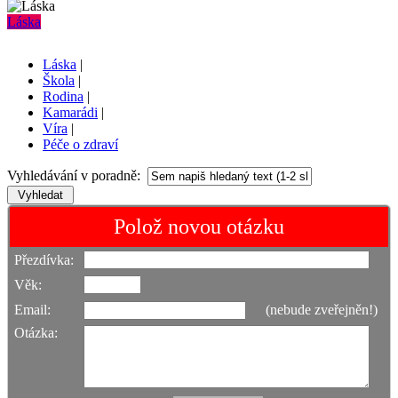
Láska
Láska
|
Škola
|
Rodina
|
Kamarádi
|
Víra
|
Péče o zdraví
Vyhledávání v poradně:
Polož novou otázku
Přezdívka:
Věk:
Email:
(nebude zveřejněn!)
Otázka: