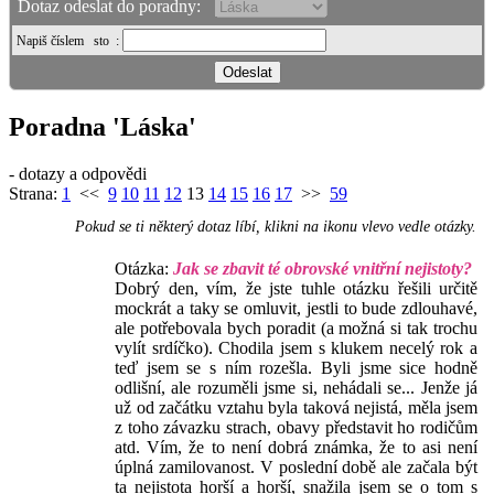
Dotaz odeslat do poradny:
Napiš číslem
sto
:
Poradna 'Láska'
- dotazy a odpovědi
Strana:
1
<<
9
10
11
12
13
14
15
16
17
>>
59
Pokud se ti některý dotaz líbí, klikni na ikonu vlevo vedle otázky.
Otázka:
Jak se zbavit té obrovské vnitřní nejistoty?
Dobrý den, vím, že jste tuhle otázku řešili určitě
mockrát a taky se omluvit, jestli to bude zdlouhavé,
ale potřebovala bych poradit (a možná si tak trochu
vylít srdíčko). Chodila jsem s klukem necelý rok a
teď jsem se s ním rozešla. Byli jsme sice hodně
odlišní, ale rozuměli jsme si, nehádali se... Jenže já
už od začátku vztahu byla taková nejistá, měla jsem
z toho závazku strach, obavy představit ho rodičům
atd. Vím, že to není dobrá známka, že to asi není
úplná zamilovanost. V poslední době ale začala být
ta nejistota horší a horší, snažila jsem se o tom s