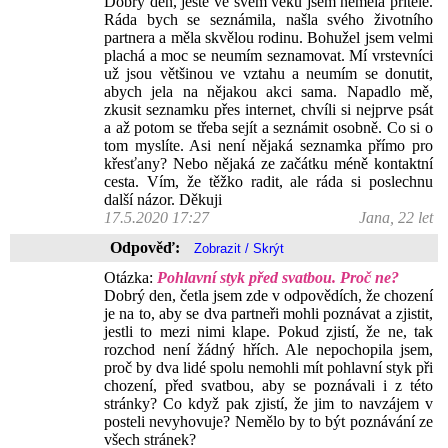
Dobrý den, ještě ve svém věku jsem neměla přítele.
Ráda bych se seznámila, našla svého životního
partnera a měla skvělou rodinu. Bohužel jsem velmi
plachá a moc se neumím seznamovat. Mí vrstevníci
už jsou většinou ve vztahu a neumím se donutit,
abych jela na nějakou akci sama. Napadlo mě,
zkusit seznamku přes internet, chvíli si nejprve psát
a až potom se třeba sejít a seznámit osobně. Co si o
tom myslíte. Asi není nějaká seznamka přímo pro
křesťany? Nebo nějaká ze začátku méně kontaktní
cesta. Vím, že těžko radit, ale ráda si poslechnu
další názor. Děkuji
17.5.2020 17:27
Jana, 22 let
Odpověď:
Otázka:
Pohlavní styk před svatbou. Proč ne?
Dobrý den, četla jsem zde v odpovědích, že chození
je na to, aby se dva partneři mohli poznávat a zjistit,
jestli to mezi nimi klape. Pokud zjistí, že ne, tak
rozchod není žádný hřích. Ale nepochopila jsem,
proč by dva lidé spolu nemohli mít pohlavní styk při
chození, před svatbou, aby se poznávali i z této
stránky? Co když pak zjistí, že jim to navzájem v
posteli nevyhovuje? Nemělo by to být poznávání ze
všech stránek?