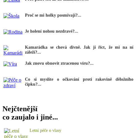
Proč se mi holky posmívají?...
Je holení nohou nezdravé?...
Kamarádka se chová divně. Jak jí říct, že mi na ní
záleží?...
Jak znovu obnovit ztracenou víru?...
Co si myslíte o očkování proti rakovině děložního
čípku?...
Nejčtenější
co zaujalo i jiné...
Letní péče o vlasy