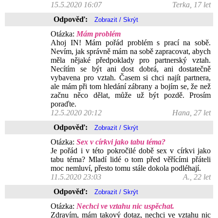
15.5.2020 16:07
Terka, 17 let
Odpověď:
Otázka:
Mám problém
Ahoj IN! Mám pořád problém s prací na sobě.
Nevím, jak správně mám na sobě zapracovat, abych
měla nějaké předpoklady pro partnerský vztah.
Necítím se být ani dost dobrá, ani dostatečně
vybavena pro vztah. Časem si chci najít partnera,
ale mám při tom hledání zábrany a bojím se, že než
začnu něco dělat, může už být pozdě. Prosím
poraďte.
12.5.2020 20:12
Hana, 27 let
Odpověď:
Otázka:
Sex v církvi jako tabu téma?
Je pořád i v této pokročilé době sex v církvi jako
tabu téma? Mladí lidé o tom před věřícími přáteli
moc nemluví, přesto tomu stále dokola podléhají.
11.5.2020 23:03
A., 22 let
Odpověď:
Otázka:
Nechci ve vztahu nic uspěchat.
Zdravím, mám takový dotaz, nechci ve vztahu nic