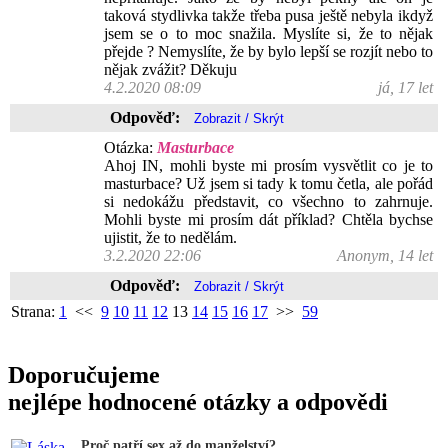
taková stydlivka takže třeba pusa ještě nebyla ikdyž
jsem se o to moc snažila. Myslíte si, že to nějak
přejde ? Nemyslíte, že by bylo lepší se rozjít nebo to
nějak zvážit? Děkuju
4.2.2020 08:09
já, 17 let
Odpověď:
Otázka:
Masturbace
Ahoj IN, mohli byste mi prosím vysvětlit co je to
masturbace? Už jsem si tady k tomu četla, ale pořád
si nedokážu představit, co všechno to zahrnuje.
Mohli byste mi prosím dát příklad? Chtěla bychse
ujistit, že to nedělám.
3.2.2020 22:06
Anonym, 14 let
Odpověď:
Strana:
1
<<
9
10
11
12
13
14
15
16
17
>>
59
Doporučujeme
nejlépe hodnocené otázky a odpovědi
Proč patří sex až do manželství?...