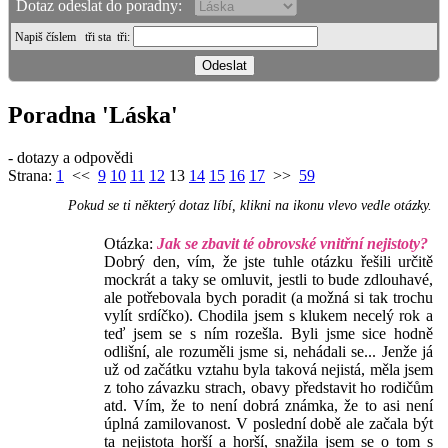
Dotaz odeslat do poradny:
Napiš číslem
tři sta tři
:
Poradna 'Láska'
- dotazy a odpovědi
Strana:
1
<<
9
10
11
12
13
14
15
16
17
>>
59
Pokud se ti některý dotaz líbí, klikni na ikonu vlevo vedle otázky.
Otázka:
Jak se zbavit té obrovské vnitřní nejistoty?
Dobrý den, vím, že jste tuhle otázku řešili určitě
mockrát a taky se omluvit, jestli to bude zdlouhavé,
ale potřebovala bych poradit (a možná si tak trochu
vylít srdíčko). Chodila jsem s klukem necelý rok a
teď jsem se s ním rozešla. Byli jsme sice hodně
odlišní, ale rozuměli jsme si, nehádali se... Jenže já
už od začátku vztahu byla taková nejistá, měla jsem
z toho závazku strach, obavy představit ho rodičům
atd. Vím, že to není dobrá známka, že to asi není
úplná zamilovanost. V poslední době ale začala být
ta nejistota horší a horší, snažila jsem se o tom s