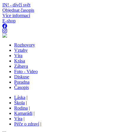
IN! - dívčí svět
Objednat časopis
Více informací
E-shop
Rozhovory
Vztahy
Víra
Krása
Zábava
Foto - Video
Diskuse
Poradna
Časopis
Láska
|
Škola
|
Rodina
|
Kamarádi
|
Víra
|
Péče o zdraví
|