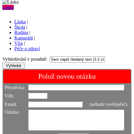
Láska
Láska
|
Škola
|
Rodina
|
Kamarádi
|
Víra
|
Péče o zdraví
Vyhledávání v poradně:
Polož novou otázku
Přezdívka:
Věk:
Email:
(nebude zveřejněn!)
Otázka: