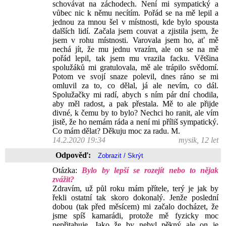
schovávat na záchodech. Není mi sympatický a
vůbec nic k němu necítím. Pořád se na mě lepil a
jednou za mnou šel v místnosti, kde bylo spousta
dalších lidí. Začala jsem couvat a zjistila jsem, že
jsem v rohu místnosti. Varovala jsem ho, ať mě
nechá jít, že mu jednu vrazím, ale on se na mě
pořád lepil, tak jsem mu vrazila facku. Většina
spolužáků mi gratulovala, mě ale trápilo svědomí.
Potom ve svojí snaze polevil, dnes ráno se mi
omluvil za to, co dělal, já ale nevím, co dál.
Spolužačky mi radí, abych s ním pár dní chodila,
aby měl radost, a pak přestala. Mě to ale přijde
divné, k čemu by to bylo? Nechci ho ranit, ale vím
jistě, že ho nemám ráda a není mi příliš sympatický.
Co mám dělat? Děkuju moc za radu. M.
14.2.2020 19:34
mysik, 12 let
Odpověď:
Otázka:
Bylo by lepší se rozejít nebo to nějak
zvážit?
Zdravím, už půl roku mám přítele, terý je jak by
řekli ostatní tak skoro dokonalý. Jenže poslední
dobou (tak před měsícem) mi začalo docházet, že
jsme spíš kamarádi, protože mě fyzicky moc
nepřitahuje. Jako že by nebyl pěkný ale on je