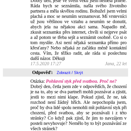
Dobrý den, ještě ve svém věku jsem neměla přítele.
Ráda bych se seznámila, našla svého životního
partnera a měla skvělou rodinu. Bohužel jsem velmi
plachá a moc se neumím seznamovat. Mí vrstevníci
už jsou většinou ve vztahu a neumím se donutit,
abych jela na nějakou akci sama. Napadlo mě,
zkusit seznamku přes internet, chvíli si nejprve psát
a až potom se třeba sejít a seznámit osobně. Co si o
tom myslíte. Asi není nějaká seznamka přímo pro
křesťany? Nebo nějaká ze začátku méně kontaktní
cesta. Vím, že těžko radit, ale ráda si poslechnu
další názor. Děkuji
17.5.2020 17:27
Jana, 22 let
Odpověď:
Otázka:
Pohlavní styk před svatbou. Proč ne?
Dobrý den, četla jsem zde v odpovědích, že chození
je na to, aby se dva partneři mohli poznávat a zjistit,
jestli to mezi nimi klape. Pokud zjistí, že ne, tak
rozchod není žádný hřích. Ale nepochopila jsem,
proč by dva lidé spolu nemohli mít pohlavní styk při
chození, před svatbou, aby se poznávali i z této
stránky? Co když pak zjistí, že jim to navzájem v
posteli nevyhovuje? Nemělo by to být poznávání ze
všech stránek?