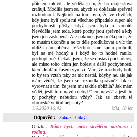
přítelem mluvit, ale věděla jsem, že ho moje slova
zraňují. Modlila jsem se, abych se dokázala správně
rozhodnout. Nejhorší na tom bylo, že ve chvílích,
kdy jsme byli spolu mi všechno připadalo super, ale
pochybnosti přišly, když jsem byla o samotě.
Nevěděla jsem teda, které pocity jsou správné a kdy
jsem jen zaslepená. Ale nakonec jsem měla pocit, že
to musím ukončit a ne to déle prodlužovat a víc tím
ublížit nám oběma. Všechno jsme spolu probrali,
byl na mě hodný a i když ho to hodně ranilo,
pochopil mě. Čekala jsem, že se dostaví pocit úlevy,
ale místo toho cítím jen bolest a další pochybnosti,
které doufám časem vymizí. Vím, že rozchody bolí,
to by ten vztah taky za nic nestál, kdyby ne, ale jak
mám vědět, že jsem se rozhodla správně? Jak se
vyrovnat s tím, že jsem mu takhle ublížila? Jak mám
vědět, jestli to opravdu nebyl \"ten pravý\" a jestli tu
ty pochyby nebudou vždy? Jak se zbavit té
obrovské vnitřní nejistoty?
1.6.2020 16:42
Mia, 18 let
Odpověď:
Otázka:
Ráda bych měla skvělého partnera i
rodinu.