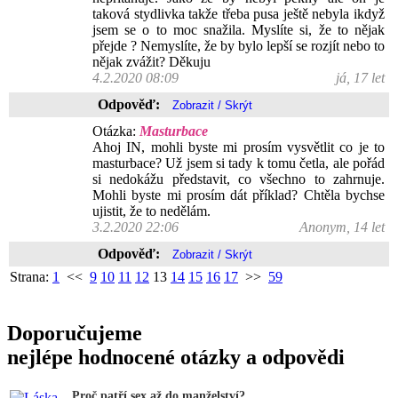
taková stydlivka takže třeba pusa ještě nebyla ikdyž
jsem se o to moc snažila. Myslíte si, že to nějak
přejde ? Nemyslíte, že by bylo lepší se rozjít nebo to
nějak zvážit? Děkuju
4.2.2020 08:09
já, 17 let
Odpověď:
Otázka:
Masturbace
Ahoj IN, mohli byste mi prosím vysvětlit co je to
masturbace? Už jsem si tady k tomu četla, ale pořád
si nedokážu představit, co všechno to zahrnuje.
Mohli byste mi prosím dát příklad? Chtěla bychse
ujistit, že to nedělám.
3.2.2020 22:06
Anonym, 14 let
Odpověď:
Strana:
1
<<
9
10
11
12
13
14
15
16
17
>>
59
Doporučujeme
nejlépe hodnocené otázky a odpovědi
Proč patří sex až do manželství?...