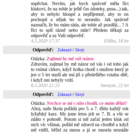
uspěchat. Nevím, jak bych správně měla říct
klukovi, že na tohle je ještě čas (doteky, pusa...) tak,
aby to nebylo hloupé a nepříjemné, aby to on
pochopil a nějak ho to neranilo. Jak správně
naznačit, že ho mám ráda, ale tohle až později... ? A
říct to spíš rázně nebo mile? Předem děkuji za
odpověď a za Vaši odpověď.
4.5.2020 17:37
Eliška, 18 let
Odpověď:
Otázka:
Zajímal by mě váš názor.
Zdravím, zajímal by mě názor od vás i od toho jak
to vnímá církev, když holka chodí s mužem který je
jen o 5 let starší ale má již z předešlého vztahu dítě,
i když oni nebyly vzítí.
8.3.2020 22:23
Anonym, 22 let
Odpověď:
Otázka:
Nechce se mi s ním chodit, co mám dělat?
Ahoj, naše škola pořádá pro 5. a 7. třídu každý rok
lyžařský kurz. My jsme letos jeli se 7. B. a vše se
zdálo v pohodě. Potom si mě začal jeden kluk od
nich víc všímat, pořád mě zdravil na chodbě a když
mě viděl, běžel za mnou a já se musela neustále