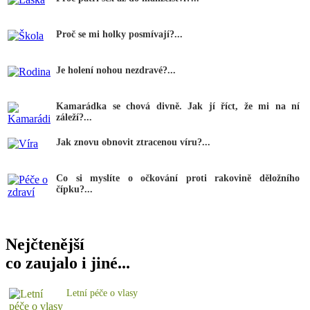
Proč se mi holky posmívají?...
Je holení nohou nezdravé?...
Kamarádka se chová divně. Jak jí říct, že mi na ní
záleží?...
Jak znovu obnovit ztracenou víru?...
Co si myslíte o očkování proti rakovině děložního
čípku?...
Nejčtenější
co zaujalo i jiné...
Letní péče o vlasy