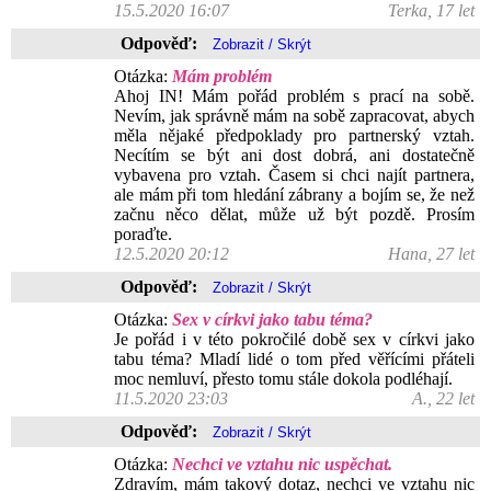
15.5.2020 16:07
Terka, 17 let
Odpověď:
Otázka:
Mám problém
Ahoj IN! Mám pořád problém s prací na sobě.
Nevím, jak správně mám na sobě zapracovat, abych
měla nějaké předpoklady pro partnerský vztah.
Necítím se být ani dost dobrá, ani dostatečně
vybavena pro vztah. Časem si chci najít partnera,
ale mám při tom hledání zábrany a bojím se, že než
začnu něco dělat, může už být pozdě. Prosím
poraďte.
12.5.2020 20:12
Hana, 27 let
Odpověď:
Otázka:
Sex v církvi jako tabu téma?
Je pořád i v této pokročilé době sex v církvi jako
tabu téma? Mladí lidé o tom před věřícími přáteli
moc nemluví, přesto tomu stále dokola podléhají.
11.5.2020 23:03
A., 22 let
Odpověď:
Otázka:
Nechci ve vztahu nic uspěchat.
Zdravím, mám takový dotaz, nechci ve vztahu nic