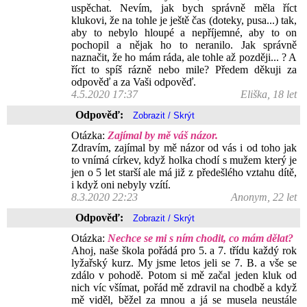
uspěchat. Nevím, jak bych správně měla říct
klukovi, že na tohle je ještě čas (doteky, pusa...) tak,
aby to nebylo hloupé a nepříjemné, aby to on
pochopil a nějak ho to neranilo. Jak správně
naznačit, že ho mám ráda, ale tohle až později... ? A
říct to spíš rázně nebo mile? Předem děkuji za
odpověď a za Vaši odpověď.
4.5.2020 17:37
Eliška, 18 let
Odpověď:
Otázka:
Zajímal by mě váš názor.
Zdravím, zajímal by mě názor od vás i od toho jak
to vnímá církev, když holka chodí s mužem který je
jen o 5 let starší ale má již z předešlého vztahu dítě,
i když oni nebyly vzítí.
8.3.2020 22:23
Anonym, 22 let
Odpověď:
Otázka:
Nechce se mi s ním chodit, co mám dělat?
Ahoj, naše škola pořádá pro 5. a 7. třídu každý rok
lyžařský kurz. My jsme letos jeli se 7. B. a vše se
zdálo v pohodě. Potom si mě začal jeden kluk od
nich víc všímat, pořád mě zdravil na chodbě a když
mě viděl, běžel za mnou a já se musela neustále