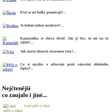
Proč se mi holky posmívají?...
Je holení nohou nezdravé?...
Kamarádka se chová divně. Jak jí říct, že mi na ní
záleží?...
Jak znovu obnovit ztracenou víru?...
Co si myslíte o očkování proti rakovině děložního
čípku?...
Nejčtenější
co zaujalo i jiné...
Letní péče o vlasy