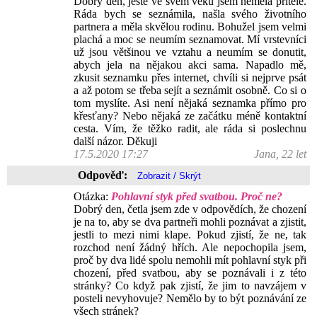
Dobrý den, ještě ve svém věku jsem neměla přítele.
Ráda bych se seznámila, našla svého životního
partnera a měla skvělou rodinu. Bohužel jsem velmi
plachá a moc se neumím seznamovat. Mí vrstevníci
už jsou většinou ve vztahu a neumím se donutit,
abych jela na nějakou akci sama. Napadlo mě,
zkusit seznamku přes internet, chvíli si nejprve psát
a až potom se třeba sejít a seznámit osobně. Co si o
tom myslíte. Asi není nějaká seznamka přímo pro
křesťany? Nebo nějaká ze začátku méně kontaktní
cesta. Vím, že těžko radit, ale ráda si poslechnu
další názor. Děkuji
17.5.2020 17:27
Jana, 22 let
Odpověď:
Otázka:
Pohlavní styk před svatbou. Proč ne?
Dobrý den, četla jsem zde v odpovědích, že chození
je na to, aby se dva partneři mohli poznávat a zjistit,
jestli to mezi nimi klape. Pokud zjistí, že ne, tak
rozchod není žádný hřích. Ale nepochopila jsem,
proč by dva lidé spolu nemohli mít pohlavní styk při
chození, před svatbou, aby se poznávali i z této
stránky? Co když pak zjistí, že jim to navzájem v
posteli nevyhovuje? Nemělo by to být poznávání ze
všech stránek?