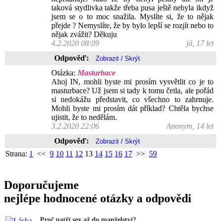
taková stydlivka takže třeba pusa ještě nebyla ikdyž
jsem se o to moc snažila. Myslíte si, že to nějak
přejde ? Nemyslíte, že by bylo lepší se rozjít nebo to
nějak zvážit? Děkuju
4.2.2020 08:09
já, 17 let
Odpověď:
Otázka:
Masturbace
Ahoj IN, mohli byste mi prosím vysvětlit co je to
masturbace? Už jsem si tady k tomu četla, ale pořád
si nedokážu představit, co všechno to zahrnuje.
Mohli byste mi prosím dát příklad? Chtěla bychse
ujistit, že to nedělám.
3.2.2020 22:06
Anonym, 14 let
Odpověď:
Strana:
1
<<
9
10
11
12
13
14
15
16
17
>>
59
Doporučujeme
nejlépe hodnocené otázky a odpovědi
Proč patří sex až do manželství?...