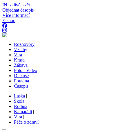
IN! - dívčí svět
Objednat časopis
Více informací
E-shop
Rozhovory
Vztahy
Víra
Krása
Zábava
Foto - Video
Diskuse
Poradna
Časopis
Láska
|
Škola
|
Rodina
|
Kamarádi
|
Víra
|
Péče o zdraví
|