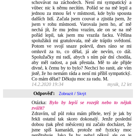
schovávat na záchodech. Není mi sympatický a
vůbec nic k němu necítím. Pořád se na mě lepil a
jednou za mnou šel v místnosti, kde bylo spousta
dalších lidí. Začala jsem couvat a zjistila jsem, že
jsem v rohu místnosti. Varovala jsem ho, ať mě
nechá jít, že mu jednu vrazím, ale on se na mě
pořád lepil, tak jsem mu vrazila facku. Většina
spolužáků mi gratulovala, mě ale trápilo svědomí.
Potom ve svojí snaze polevil, dnes ráno se mi
omluvil za to, co dělal, já ale nevím, co dál.
Spolužačky mi radí, abych s ním pár dní chodila,
aby měl radost, a pak přestala. Mě to ale přijde
divné, k čemu by to bylo? Nechci ho ranit, ale vím
jistě, že ho nemám ráda a není mi příliš sympatický.
Co mám dělat? Děkuju moc za radu. M.
14.2.2020 19:34
mysik, 12 let
Odpověď:
Otázka:
Bylo by lepší se rozejít nebo to nějak
zvážit?
Zdravím, už půl roku mám přítele, terý je jak by
řekli ostatní tak skoro dokonalý. Jenže poslední
dobou (tak před měsícem) mi začalo docházet, že
jsme spíš kamarádi, protože mě fyzicky moc
nepřitahuje. Jako že by nebyl pěkný ale on je