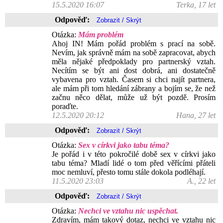
15.5.2020 16:07
Terka, 17 let
Odpověď:
Otázka:
Mám problém
Ahoj IN! Mám pořád problém s prací na sobě.
Nevím, jak správně mám na sobě zapracovat, abych
měla nějaké předpoklady pro partnerský vztah.
Necítím se být ani dost dobrá, ani dostatečně
vybavena pro vztah. Časem si chci najít partnera,
ale mám při tom hledání zábrany a bojím se, že než
začnu něco dělat, může už být pozdě. Prosím
poraďte.
12.5.2020 20:12
Hana, 27 let
Odpověď:
Otázka:
Sex v církvi jako tabu téma?
Je pořád i v této pokročilé době sex v církvi jako
tabu téma? Mladí lidé o tom před věřícími přáteli
moc nemluví, přesto tomu stále dokola podléhají.
11.5.2020 23:03
A., 22 let
Odpověď:
Otázka:
Nechci ve vztahu nic uspěchat.
Zdravím, mám takový dotaz, nechci ve vztahu nic