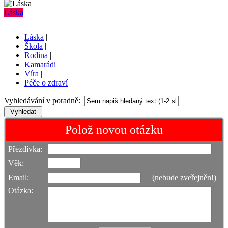
Láska
Láska
|
Škola
|
Rodina
|
Kamarádi
|
Víra
|
Péče o zdraví
Vyhledávání v poradně:
Polož novou otázku
Přezdívka:
Věk:
Email:
(nebude zveřejněn!)
Otázka: