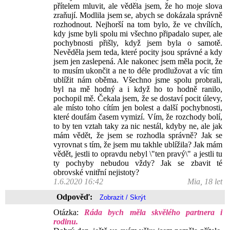
přítelem mluvit, ale věděla jsem, že ho moje slova
zraňují. Modlila jsem se, abych se dokázala správně
rozhodnout. Nejhorší na tom bylo, že ve chvílích,
kdy jsme byli spolu mi všechno připadalo super, ale
pochybnosti přišly, když jsem byla o samotě.
Nevěděla jsem teda, které pocity jsou správné a kdy
jsem jen zaslepená. Ale nakonec jsem měla pocit, že
to musím ukončit a ne to déle prodlužovat a víc tím
ublížit nám oběma. Všechno jsme spolu probrali,
byl na mě hodný a i když ho to hodně ranilo,
pochopil mě. Čekala jsem, že se dostaví pocit úlevy,
ale místo toho cítím jen bolest a další pochybnosti,
které doufám časem vymizí. Vím, že rozchody bolí,
to by ten vztah taky za nic nestál, kdyby ne, ale jak
mám vědět, že jsem se rozhodla správně? Jak se
vyrovnat s tím, že jsem mu takhle ublížila? Jak mám
vědět, jestli to opravdu nebyl \"ten pravý\" a jestli tu
ty pochyby nebudou vždy? Jak se zbavit té
obrovské vnitřní nejistoty?
1.6.2020 16:42
Mia, 18 let
Odpověď:
Otázka:
Ráda bych měla skvělého partnera i
rodinu.