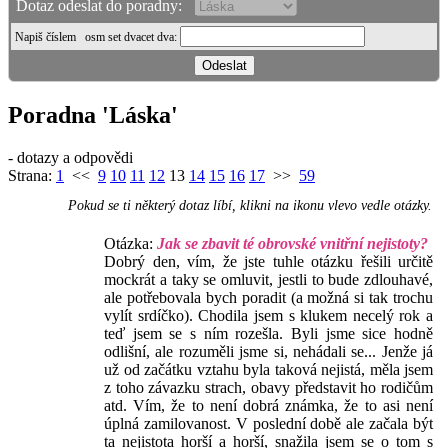
Dotaz odeslat do poradny:
Napiš číslem
osm set dvacet dva
:
Poradna 'Láska'
- dotazy a odpovědi
Strana:
1
<<
9
10
11
12
13
14
15
16
17
>>
59
Pokud se ti některý dotaz líbí, klikni na ikonu vlevo vedle otázky.
Otázka:
Jak se zbavit té obrovské vnitřní nejistoty?
Dobrý den, vím, že jste tuhle otázku řešili určitě
mockrát a taky se omluvit, jestli to bude zdlouhavé,
ale potřebovala bych poradit (a možná si tak trochu
vylít srdíčko). Chodila jsem s klukem necelý rok a
teď jsem se s ním rozešla. Byli jsme sice hodně
odlišní, ale rozuměli jsme si, nehádali se... Jenže já
už od začátku vztahu byla taková nejistá, měla jsem
z toho závazku strach, obavy představit ho rodičům
atd. Vím, že to není dobrá známka, že to asi není
úplná zamilovanost. V poslední době ale začala být
ta nejistota horší a horší, snažila jsem se o tom s