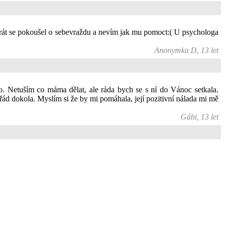
krát se pokoušel o sebevraždu a nevím jak mu pomoct:( U psychologa
Anonymka D, 13 let
ko. Netuším co máma dělat, ale ráda bych se s ní do Vánoc setkala.
ád dokola. Myslím si že by mi pomáhala, její pozitivní nálada mi mě
Gábi, 13 let