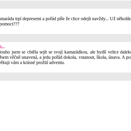
aráda trpí depresemi a pořád píše že chce odejít navždy... Už několi
 pomoct???
...
uho jsem se chtěla sejít se svojí kamarádkou, ale bydlí velice dale
sem věčně unavená, a jedu pořád dokola, vstanout, škola, únava. A poř
 Děkuji vám a krásné prožití adventu.