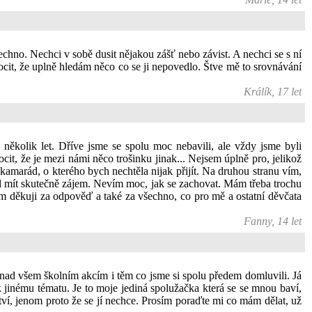
echno. Nechci v sobě dusit nějakou zášť nebo závist. A nechci se s ní
it, že uplně hledám něco co se ji nepovedlo. Štve mě to srovnávání
Králík, 17 let
ěkolik let. Dříve jsme se spolu moc nebavili, ale vždy jsme byli
it, že je mezi námi něco trošinku jinak... Nejsem úplně pro, jelikož
 kamarád, o kterého bych nechtěla nijak přijít. Na druhou stranu vím,
hl mít skutečně zájem. Nevím moc, jak se zachovat. Mám třeba trochu
m děkuji za odpověď a také za všechno, co pro mě a ostatní děvčata
Fanny, 14 let
nad všem školním akcím i těm co jsme si spolu předem domluvili. Já
k jinému tématu. Je to moje jediná spolužačka která se se mnou baví,
tví, jenom proto že se jí nechce. Prosím poraďte mi co mám dělat, už