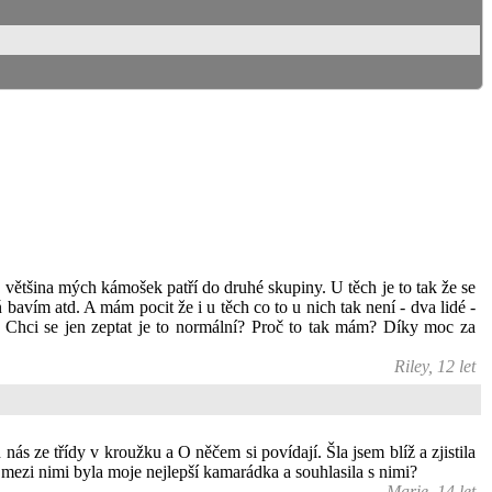
á většina mých kámošek patří do druhé skupiny. U těch je to tak že se
avím atd. A mám pocit že i u těch co to u nich tak není - dva lidé -
o. Chci se jen zeptat je to normální? Proč to tak mám? Díky moc za
Riley, 12 let
s ze třídy v kroužku a O něčem si povídají. Šla jsem blíž a zjistila
mezi nimi byla moje nejlepší kamarádka a souhlasila s nimi?
Marie, 14 let