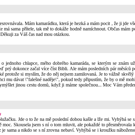
 nesrovnávala. Mám kamarádku, která je hezká a mám pocit , že ji jde vš
že má sama přítele, tak mě to dokáže hodně namíchnout. Občas mám poc
t. Děkuji za Váš čas nad mou otázkou.
de o jednoho chlapce, mého dobrého kamaráda, se kterým se znám už n
 prý dokonce začal více číst Bibli. Ale mám posledních pár měsíců poc
aké protože si myslím, že do něj nejsem zamilovaná. Je to vážně skvělý
chci mu dávat \"falešné naděje\", pokud tedy připustím, že by o mě mo
i vymýšlet jinou cestu domů, když ji máme společnou... Moc Vám přede
u
žačku. Jde o to že na mě poslední dobou kašle a lže mi. Vyhýbá se s
stě moc. Skousela jsem s ní o tom mluvit, ale pokaždé to přesměrovala 
yz je sama a nikdo se s ní zrovna nebaví. Vyhýbá se i kroužku nábožens