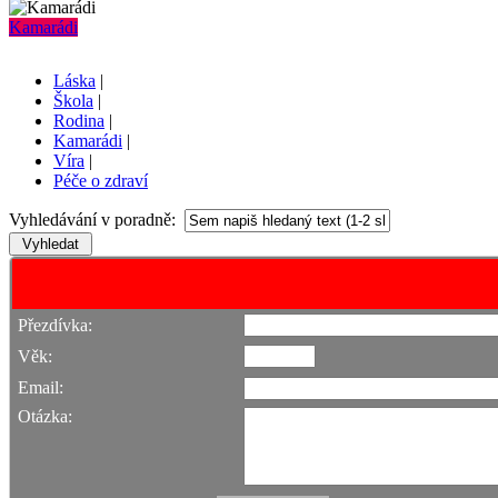
Kamarádi
Láska
|
Škola
|
Rodina
|
Kamarádi
|
Víra
|
Péče o zdraví
Vyhledávání v poradně:
Přezdívka:
Věk:
Email:
Otázka: