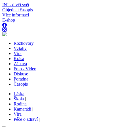
IN! - dívčí svět
Objednat časopis
Více informací
E-shop
Rozhovory
Vztahy
Víra
Krása
Zábava
Foto - Video
Diskuse
Poradna
Časopis
Láska
|
Škola
|
Rodina
|
Kamarádi
|
Víra
|
Péče o zdraví
|