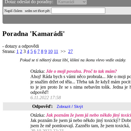
Dotaz odeslat do poradny:
Napiš číslem
sedm set třicet pět
:
Poradna 'Kamarádi'
- dotazy a odpovědi
Strana:
1
2
3
4
5
6
7
8
9
10
11
>>
27
Pokud se ti některý dotaz líbí, klikni na ikonu vlevo vedle otázky.
Otázka:
Jde o moji povahu. Proč to tak mám?
Ahoj! Ráda bych s vámi něco probrala... Jde o moji pov
je snažím držet od těla... Třeba tak že když mám poci
to je jen proto že se s nima nebavím tolik. Jedna j
odpověď!
6.11.2022 17:58
Odpověď:
Otázka:
Jak poznám že jsem já nebo někdo jiný toxic
Jak poznám že jsem já nebo někdo jiný toxický? Dobrý 
jsem že mě pomlouvají. Zaznělo tam, že jsem toxická,
29.10.2022 22:23