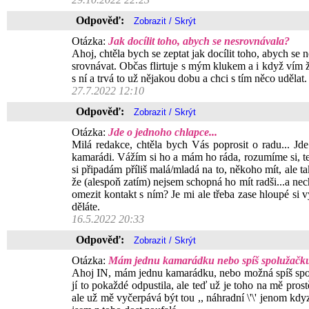
Odpověď:
Otázka:
Jak docílit toho, abych se nesrovnávala?
Ahoj, chtěla bych se zeptat jak docílit toho, abych se
srovnávat. Občas flirtuje s mým klukem a i když vím 
s ní a trvá to už nějakou dobu a chci s tím něco uděla
27.7.2022 12:10
Odpověď:
Otázka:
Jde o jednoho chlapce...
Milá redakce, chtěla bych Vás poprosit o radu... J
kamarádi. Vážím si ho a mám ho ráda, rozumíme si, teď
si připadám příliš malá/mladá na to, někoho mít, ale t
že (alespoň zatím) nejsem schopná ho mít radši...a ne
omezit kontakt s ním? Je mi ale třeba zase hloupé s
děláte.
16.5.2022 20:33
Odpověď:
Otázka:
Mám jednu kamarádku nebo spíš spolužačk
Ahoj IN, mám jednu kamarádku, nebo možná spíš spolu
jí to pokaždé odpustila, ale teď už je toho na mě pro
ale už mě vyčerpává být tou ,, náhradní \'\' jenom kd