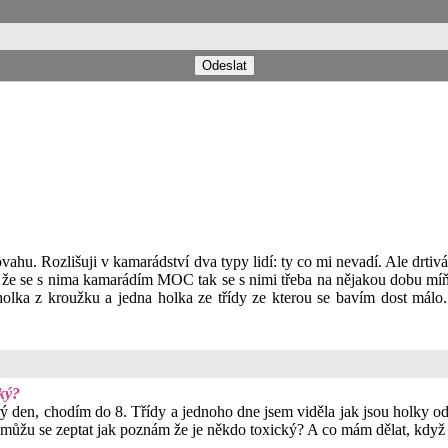
ahu. Rozlišuji v kamarádství dva typy lidí: ty co mi nevadí. Ale drtiv
t že se s nima kamarádím MOC tak se s nimi třeba na nějakou dobu míň b
e holka z kroužku a jedna holka ze třídy ze kterou se bavím dost mál
ký?
den, chodím do 8. Třídy a jednoho dne jsem viděla jak jsou holky od ná
 můžu se zeptat jak poznám že je někdo toxický? A co mám dělat, když 