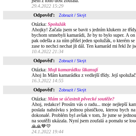
jsem z toho dost zoufalá.
29.4.2022 15:29
Odpověď:
Otázka:
Spolužák
Ahojky! Začala jsem se bavit s jedním klukem ze třídy.
bychom smnebyli kamarádi, že by to bylo super. A on že
pak odešla a za ním přišel jeden spolužák, o kterém se 
zase to nechci nechat jít dál. Ten kamarád mi řekl že
10.4.2022 21:34
Odpověď:
Otázka:
Moji kamarádku šikanují
Ahoj In Mám kamarádku z vedlejší třídy. Její spolužačky
16.3.2022 14:55
Odpověď:
Otázka:
Mám se účastnit pěvecké soutěže?
Ahoj, redakce! Prosím vás o radu... moje nejlepší k
poslala nahrávku s jednou písničkou, kterou bych na 
dokonalé. Problém byl avšak v tom, že jsme se jednou p
na soutěži ukázala. Nyní jsem zoufalá a pomalu se louč
🙏🙏💙💛
24.1.2022 19:44