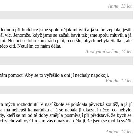
Anna, 13 let
ednou při hudebce jsme spolu nějak mluvili a já se ho zeptala, jestli
l víc. Jenomže, když jsme se začali bavit tak jsme spolu mluvili a já
tní. Nechci se toho kamaráda ptát, o co šlo, abych nebyla Stalker, ale
něco cítí. Netuším co mám dělat.
Anonymní slečna, 14 let
í mám pomoct. Aby se to vyřešilo a oni jí nechaly napokoji.
Panda, 12 let
 mých rozhodnutí. V naší škole se pořádala pěvecká soutěž, a já jí
la má nejlepší kamarádka a já se nebála jí ukázat i něco, co nebylo
y, kteří se mi od té doby smějí a posmívají při představě, že bych se
ci zachovali vy? Prosím vás o názor a děkuji, že jsem se mohla svěřit
Ambar, 14 let