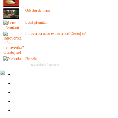
Odvahu dej nám
Letní přemítání
Introvertka nebo extrovertka? Otestuj se!
Nehoda
(za poslední 2 měsíce)