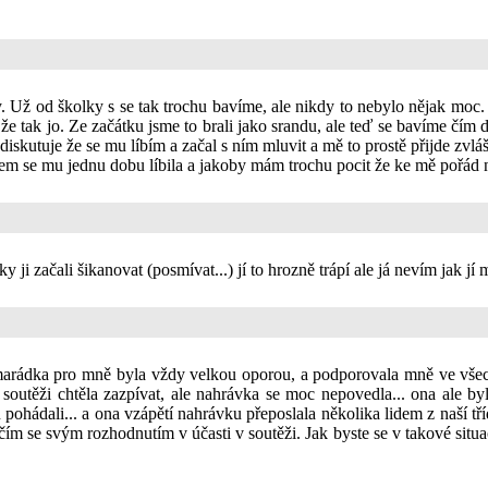
 Už od školky s se tak trochu bavíme, ale nikdy to nebylo nějak moc. J
 tak jo. Ze začátku jsme to brali jako srandu, ale teď se bavíme čím dá
diskutuje že se mu líbím a začal s ním mluvit a mě to prostě přijde zvláš
 jsem se mu jednu dobu líbila a jakoby mám trochu pocit že ke mě pořád 
 ji začali šikanovat (posmívat...) jí to hrozně trápí ale já nevím jak j
amarádka pro mně byla vždy velkou oporou, a podporovala mně ve všech
soutěži chtěla zazpívat, ale nahrávka se moc nepovedla... ona ale by
ohádali... a ona vzápětí nahrávku přeposlala několika lidem z naší tříd
ím se svým rozhodnutím v účasti v soutěži. Jak byste se v takové situa