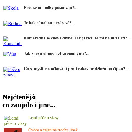
Proč se mi holky posmívají?...
Je holení nohou nezdravé?...
Kamarádka se chová divně. Jak jí říct, že mi na ní záleží?...
Jak znovu obnovit ztracenou víru?...
Co si myslíte o očkování proti rakovině děložního čípku?...
Nejčtenější
co zaujalo i jiné...
Letní péče o vlasy
Ovoce a zelenina trochu jinak