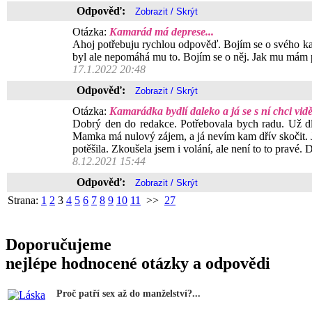
Odpověď:
Otázka:
Kamarád má deprese...
Ahoj potřebuju rychlou odpověď. Bojím se o svého kam
byl ale nepomáhá mu to. Bojím se o něj. Jak mu mám
17.1.2022 20:48
Odpověď:
Otázka:
Kamarádka bydlí daleko a já se s ní chci vidět
Dobrý den do redakce. Potřebovala bych radu. Už dlo
Mamka má nulový zájem, a já nevím kam dřív skočit. J
potěšila. Zkoušela jsem i volání, ale není to to pravé.
8.12.2021 15:44
Odpověď:
Strana:
1
2
3
4
5
6
7
8
9
10
11
>>
27
Doporučujeme
nejlépe hodnocené otázky a odpovědi
Proč patří sex až do manželství?...