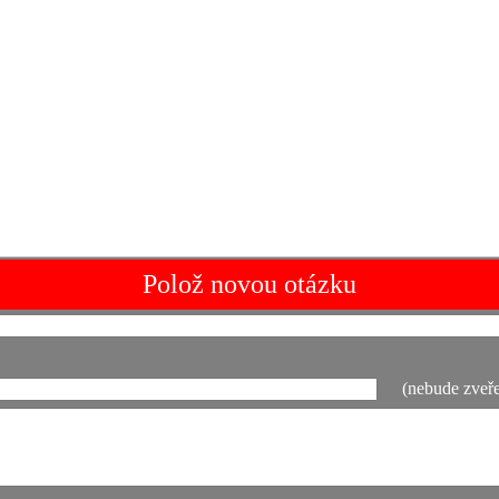
Polož novou otázku
(nebude zveře