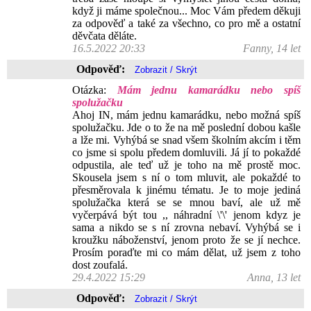
když ji máme společnou... Moc Vám předem děkuji
za odpověď a také za všechno, co pro mě a ostatní
děvčata děláte.
16.5.2022 20:33
Fanny, 14 let
Odpověď:
Otázka:
Mám jednu kamarádku nebo spíš
spolužačku
Ahoj IN, mám jednu kamarádku, nebo možná spíš
spolužačku. Jde o to že na mě poslední dobou kašle
a lže mi. Vyhýbá se snad všem školním akcím i těm
co jsme si spolu předem domluvili. Já jí to pokaždé
odpustila, ale teď už je toho na mě prostě moc.
Skousela jsem s ní o tom mluvit, ale pokaždé to
přesměrovala k jinému tématu. Je to moje jediná
spolužačka která se se mnou baví, ale už mě
vyčerpává být tou ,, náhradní \'\' jenom kdyz je
sama a nikdo se s ní zrovna nebaví. Vyhýbá se i
kroužku náboženství, jenom proto že se jí nechce.
Prosím poraďte mi co mám dělat, už jsem z toho
dost zoufalá.
29.4.2022 15:29
Anna, 13 let
Odpověď: