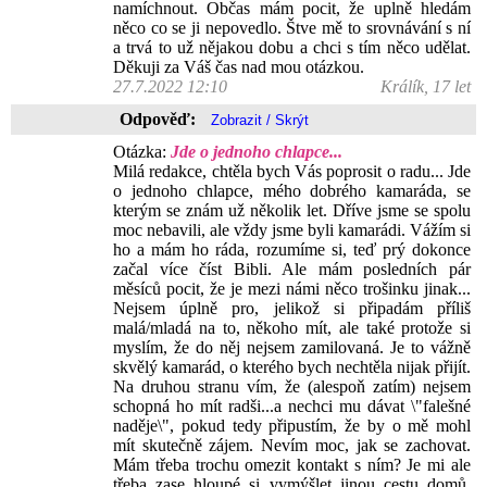
namíchnout. Občas mám pocit, že uplně hledám
něco co se ji nepovedlo. Štve mě to srovnávání s ní
a trvá to už nějakou dobu a chci s tím něco udělat.
Děkuji za Váš čas nad mou otázkou.
27.7.2022 12:10
Králík, 17 let
Odpověď:
Otázka:
Jde o jednoho chlapce...
Milá redakce, chtěla bych Vás poprosit o radu... Jde
o jednoho chlapce, mého dobrého kamaráda, se
kterým se znám už několik let. Dříve jsme se spolu
moc nebavili, ale vždy jsme byli kamarádi. Vážím si
ho a mám ho ráda, rozumíme si, teď prý dokonce
začal více číst Bibli. Ale mám posledních pár
měsíců pocit, že je mezi námi něco trošinku jinak...
Nejsem úplně pro, jelikož si připadám příliš
malá/mladá na to, někoho mít, ale také protože si
myslím, že do něj nejsem zamilovaná. Je to vážně
skvělý kamarád, o kterého bych nechtěla nijak přijít.
Na druhou stranu vím, že (alespoň zatím) nejsem
schopná ho mít radši...a nechci mu dávat \"falešné
naděje\", pokud tedy připustím, že by o mě mohl
mít skutečně zájem. Nevím moc, jak se zachovat.
Mám třeba trochu omezit kontakt s ním? Je mi ale
třeba zase hloupé si vymýšlet jinou cestu domů,