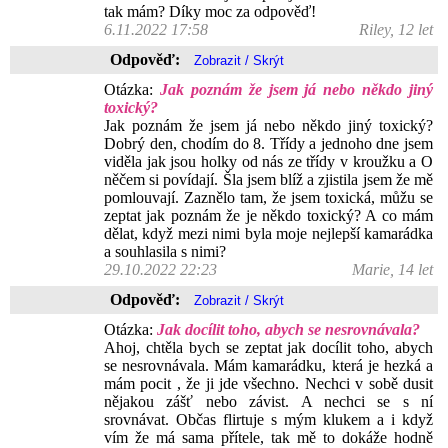
tak mám? Díky moc za odpověď!
6.11.2022 17:58
Riley, 12 let
Odpověď:
Otázka:
Jak poznám že jsem já nebo někdo jiný
toxický?
Jak poznám že jsem já nebo někdo jiný toxický?
Dobrý den, chodím do 8. Třídy a jednoho dne jsem
viděla jak jsou holky od nás ze třídy v kroužku a O
něčem si povídají. Šla jsem blíž a zjistila jsem že mě
pomlouvají. Zaznělo tam, že jsem toxická, můžu se
zeptat jak poznám že je někdo toxický? A co mám
dělat, když mezi nimi byla moje nejlepší kamarádka
a souhlasila s nimi?
29.10.2022 22:23
Marie, 14 let
Odpověď:
Otázka:
Jak docílit toho, abych se nesrovnávala?
Ahoj, chtěla bych se zeptat jak docílit toho, abych
se nesrovnávala. Mám kamarádku, která je hezká a
mám pocit , že ji jde všechno. Nechci v sobě dusit
nějakou zášť nebo závist. A nechci se s ní
srovnávat. Občas flirtuje s mým klukem a i když
vím že má sama přítele, tak mě to dokáže hodně