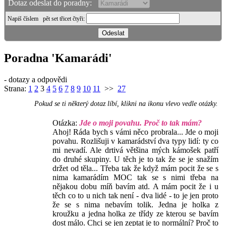
Dotaz odeslat do poradny:
Napiš číslem
pět set třicet čtyři
:
Poradna 'Kamarádi'
- dotazy a odpovědi
Strana:
1
2
3
4
5
6
7
8
9
10
11
>>
27
Pokud se ti některý dotaz líbí, klikni na ikonu vlevo vedle otázky.
Otázka:
Jde o moji povahu. Proč to tak mám?
Ahoj! Ráda bych s vámi něco probrala... Jde o moji
povahu. Rozlišuji v kamarádství dva typy lidí: ty co
mi nevadí. Ale drtivá většina mých kámošek patří
do druhé skupiny. U těch je to tak že se je snažím
držet od těla... Třeba tak že když mám pocit že se s
nima kamarádím MOC tak se s nimi třeba na
nějakou dobu míň bavím atd. A mám pocit že i u
těch co to u nich tak není - dva lidé - to je jen proto
že se s nima nebavím tolik. Jedna je holka z
kroužku a jedna holka ze třídy ze kterou se bavím
dost málo. Chci se jen zeptat je to normální? Proč to