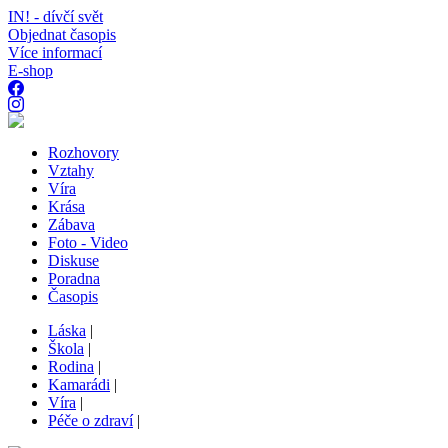
IN! - dívčí svět
Objednat časopis
Více informací
E-shop
Rozhovory
Vztahy
Víra
Krása
Zábava
Foto - Video
Diskuse
Poradna
Časopis
Láska
|
Škola
|
Rodina
|
Kamarádi
|
Víra
|
Péče o zdraví
|