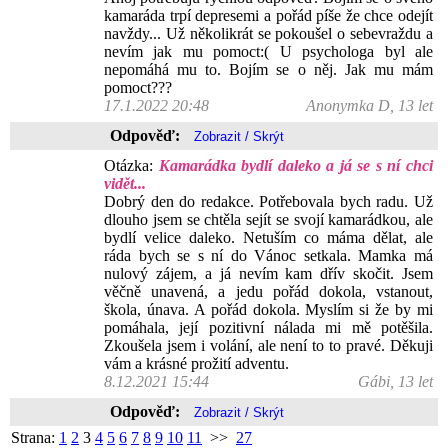
kamaráda trpí depresemi a pořád píše že chce odejít
navždy... Už několikrát se pokoušel o sebevraždu a
nevím jak mu pomoct:( U psychologa byl ale
nepomáhá mu to. Bojím se o něj. Jak mu mám
pomoct???
17.1.2022 20:48
Anonymka D, 13 let
Odpověď:
Otázka:
Kamarádka bydlí daleko a já se s ní chci
vidět...
Dobrý den do redakce. Potřebovala bych radu. Už
dlouho jsem se chtěla sejít se svojí kamarádkou, ale
bydlí velice daleko. Netuším co máma dělat, ale
ráda bych se s ní do Vánoc setkala. Mamka má
nulový zájem, a já nevím kam dřív skočit. Jsem
věčně unavená, a jedu pořád dokola, vstanout,
škola, únava. A pořád dokola. Myslím si že by mi
pomáhala, její pozitivní nálada mi mě potěšila.
Zkoušela jsem i volání, ale není to to pravé. Děkuji
vám a krásné prožití adventu.
8.12.2021 15:44
Gábi, 13 let
Odpověď:
Strana:
1
2
3
4
5
6
7
8
9
10
11
>>
27