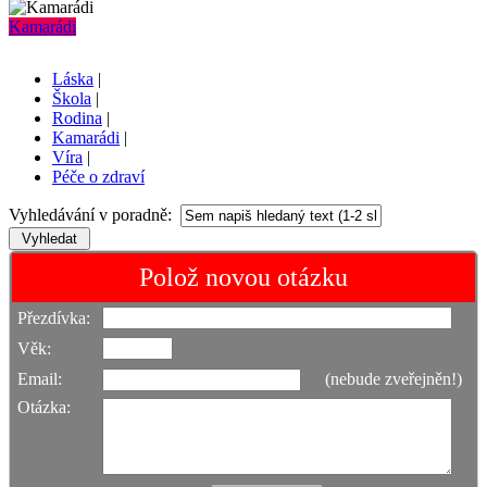
Kamarádi
Láska
|
Škola
|
Rodina
|
Kamarádi
|
Víra
|
Péče o zdraví
Vyhledávání v poradně:
Polož novou otázku
Přezdívka:
Věk:
Email:
(nebude zveřejněn!)
Otázka: