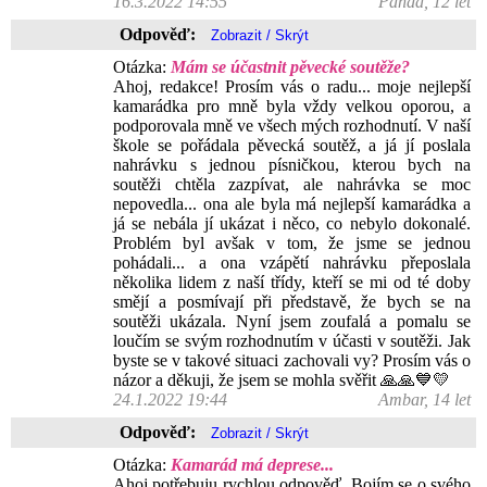
16.3.2022 14:55
Panda, 12 let
Odpověď:
Otázka:
Mám se účastnit pěvecké soutěže?
Ahoj, redakce! Prosím vás o radu... moje nejlepší
kamarádka pro mně byla vždy velkou oporou, a
podporovala mně ve všech mých rozhodnutí. V naší
škole se pořádala pěvecká soutěž, a já jí poslala
nahrávku s jednou písničkou, kterou bych na
soutěži chtěla zazpívat, ale nahrávka se moc
nepovedla... ona ale byla má nejlepší kamarádka a
já se nebála jí ukázat i něco, co nebylo dokonalé.
Problém byl avšak v tom, že jsme se jednou
pohádali... a ona vzápětí nahrávku přeposlala
několika lidem z naší třídy, kteří se mi od té doby
smějí a posmívají při představě, že bych se na
soutěži ukázala. Nyní jsem zoufalá a pomalu se
loučím se svým rozhodnutím v účasti v soutěži. Jak
byste se v takové situaci zachovali vy? Prosím vás o
názor a děkuji, že jsem se mohla svěřit 🙏🙏💙💛
24.1.2022 19:44
Ambar, 14 let
Odpověď:
Otázka:
Kamarád má deprese...
Ahoj potřebuju rychlou odpověď. Bojím se o svého