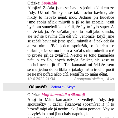
Otázka:
Spolužák
Ahojky! Začala jsem se bavit s jedním klukem ze
třídy. Už od školky s se tak trochu bavíme, ale
nikdy to nebylo nějak moc. Jednou při hudebce
jsme spolu nějak mluvili a já se ho zeptala, jestli
bychom smnebyli kamarádi, že by to bylo super. A
on že tak jo. Ze začátku jsme to brali jako srandu,
ale teď se bavíme čím dál víc. Jenomže, když jsme
se začali bavit tak jsme spolu mluvili a já pak odešla
a za ním přišel jeden spolužák, o kterém se
diskutuje že se mu líbím a začal s ním mluvit a mě
to prostě přijde zvláštní. Nechci se toho kamaráda
ptát, o co šlo, abych nebyla Stalker, ale zase to
nechci nechat jít dál. Ten kamarád mi řekl že jsem
se mu jednu dobu líbila a jakoby mám trochu pocit
že ke mě pořád něco cítí. Netuším co mám dělat.
10.4.2022 21:34
Anonymní slečna, 14 let
Odpověď:
Otázka:
Moji kamarádku šikanují
Ahoj In Mám kamarádku z vedlejší třídy. Její
spolužačky ji začali šikanovat (posmívat...) jí to
hrozně trápí ale já nevím jak jí mám pomoct. Aby se
to vyřešilo a oni jí nechaly napokoji.