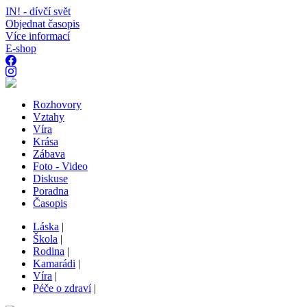
IN! - dívčí svět
Objednat časopis
Více informací
E-shop
Rozhovory
Vztahy
Víra
Krása
Zábava
Foto - Video
Diskuse
Poradna
Časopis
Láska
|
Škola
|
Rodina
|
Kamarádi
|
Víra
|
Péče o zdraví
|