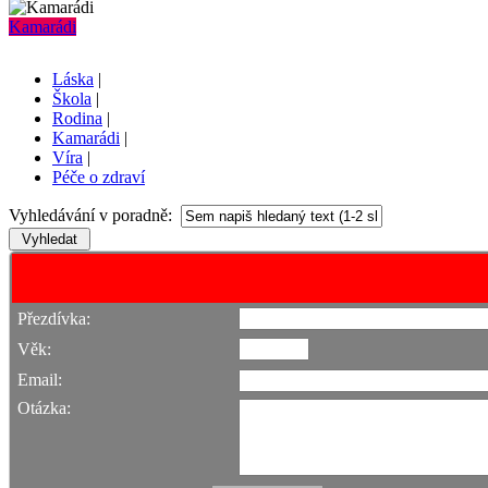
Kamarádi
Láska
|
Škola
|
Rodina
|
Kamarádi
|
Víra
|
Péče o zdraví
Vyhledávání v poradně:
Přezdívka:
Věk:
Email:
Otázka: