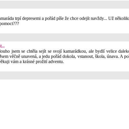
aráda trpí depresemi a pořád píše že chce odejít navždy... Už několi
 pomoct???
...
uho jsem se chtěla sejít se svojí kamarádkou, ale bydlí velice dale
sem věčně unavená, a jedu pořád dokola, vstanout, škola, únava. A poř
 Děkuji vám a krásné prožití adventu.