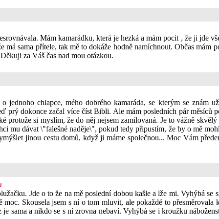
 nesrovnávala. Mám kamarádku, která je hezká a mám pocit , že ji jde vš
že má sama přítele, tak mě to dokáže hodně namíchnout. Občas mám poc
t. Děkuji za Váš čas nad mou otázkou.
de o jednoho chlapce, mého dobrého kamaráda, se kterým se znám už n
 prý dokonce začal více číst Bibli. Ale mám posledních pár měsíců poc
aké protože si myslím, že do něj nejsem zamilovaná. Je to vážně skvělý
chci mu dávat \"falešné naděje\", pokud tedy připustím, že by o mě mo
i vymýšlet jinou cestu domů, když ji máme společnou... Moc Vám přede
u
žačku. Jde o to že na mě poslední dobou kašle a lže mi. Vyhýbá se s
stě moc. Skousela jsem s ní o tom mluvit, ale pokaždé to přesměrovala 
yz je sama a nikdo se s ní zrovna nebaví. Vyhýbá se i kroužku nábožens