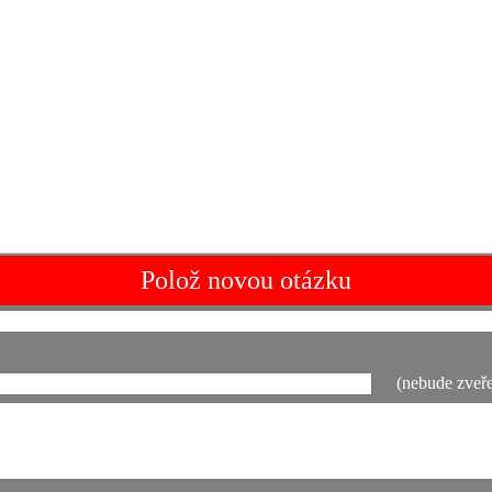
Polož novou otázku
(nebude zveře