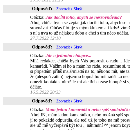
Odpověď:
Otázka:
Jak docílit toho, abych se nesrovnávala?
Ahoj, chtěla bych se zeptat jak docílit toho, abych se
srovnávat. Občas flirtuje s mým klukem a i když vím 
s ní a trvá to už nějakou dobu a chci s tím něco uděla
27.7.2022 12:10
Odpověď:
Otázka:
Jde o jednoho chlapce...
Milá redakce, chtěla bych Vás poprosit o radu... J
kamarádi. Vážím si ho a mám ho ráda, rozumíme si, teď
si připadám příliš malá/mladá na to, někoho mít, ale t
že (alespoň zatím) nejsem schopná ho mít radši...a ne
omezit kontakt s ním? Je mi ale třeba zase hloupé s
děláte.
16.5.2022 20:33
Odpověď:
Otázka:
Mám jednu kamarádku nebo spíš spolužačk
Ahoj IN, mám jednu kamarádku, nebo možná spíš spolu
jí to pokaždé odpustila, ale teď už je toho na mě pro
ale už mě vyčerpává být tou ,, náhradní \'\' jenom kd