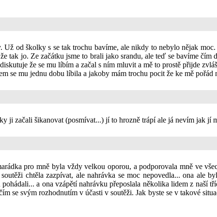
 Už od školky s se tak trochu bavíme, ale nikdy to nebylo nějak moc. J
 tak jo. Ze začátku jsme to brali jako srandu, ale teď se bavíme čím dá
diskutuje že se mu líbím a začal s ním mluvit a mě to prostě přijde zvláš
 jsem se mu jednu dobu líbila a jakoby mám trochu pocit že ke mě pořád 
 ji začali šikanovat (posmívat...) jí to hrozně trápí ale já nevím jak j
amarádka pro mně byla vždy velkou oporou, a podporovala mně ve všech
soutěži chtěla zazpívat, ale nahrávka se moc nepovedla... ona ale by
ohádali... a ona vzápětí nahrávku přeposlala několika lidem z naší tříd
ím se svým rozhodnutím v účasti v soutěži. Jak byste se v takové situa