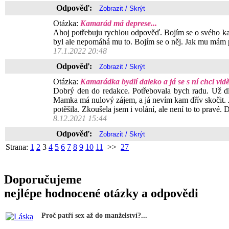
Odpověď:
Otázka:
Kamarád má deprese...
Ahoj potřebuju rychlou odpověď. Bojím se o svého kam
byl ale nepomáhá mu to. Bojím se o něj. Jak mu mám
17.1.2022 20:48
Odpověď:
Otázka:
Kamarádka bydlí daleko a já se s ní chci vidět
Dobrý den do redakce. Potřebovala bych radu. Už dlo
Mamka má nulový zájem, a já nevím kam dřív skočit. J
potěšila. Zkoušela jsem i volání, ale není to to pravé.
8.12.2021 15:44
Odpověď:
Strana:
1
2
3
4
5
6
7
8
9
10
11
>>
27
Doporučujeme
nejlépe hodnocené otázky a odpovědi
Proč patří sex až do manželství?...