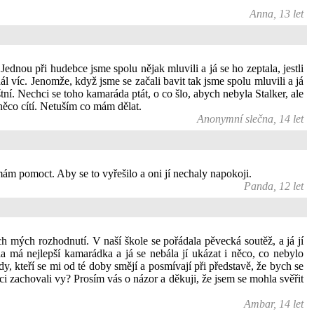
Anna, 13 let
ednou při hudebce jsme spolu nějak mluvili a já se ho zeptala, jestli
l víc. Jenomže, když jsme se začali bavit tak jsme spolu mluvili a já
tní. Nechci se toho kamaráda ptát, o co šlo, abych nebyla Stalker, ale
něco cítí. Netuším co mám dělat.
Anonymní slečna, 14 let
í mám pomoct. Aby se to vyřešilo a oni jí nechaly napokoji.
Panda, 12 let
 mých rozhodnutí. V naší škole se pořádala pěvecká soutěž, a já jí
la má nejlepší kamarádka a já se nebála jí ukázat i něco, co nebylo
y, kteří se mi od té doby smějí a posmívají při představě, že bych se
ci zachovali vy? Prosím vás o názor a děkuji, že jsem se mohla svěřit
Ambar, 14 let