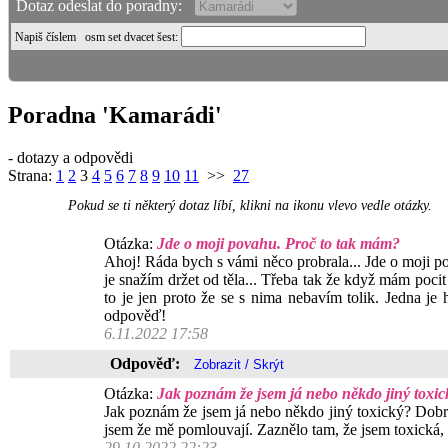
Dotaz odeslat do poradny:
Napiš číslem
osm set dvacet šest
:
Poradna 'Kamarádi'
- dotazy a odpovědi
Strana:
1
2
3
4
5
6
7
8
9
10
11
>>
27
Pokud se ti některý dotaz líbí, klikni na ikonu vlevo vedle otázky.
Otázka:
Jde o moji povahu. Proč to tak mám?
Ahoj! Ráda bych s vámi něco probrala... Jde o moji pov
je snažím držet od těla... Třeba tak že když mám poci
to je jen proto že se s nima nebavím tolik. Jedna j
odpověď!
6.11.2022 17:58
Odpověď:
Otázka:
Jak poznám že jsem já nebo někdo jiný toxic
Jak poznám že jsem já nebo někdo jiný toxický? Dobrý 
jsem že mě pomlouvají. Zaznělo tam, že jsem toxická,
29.10.2022 22:23