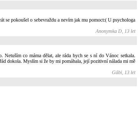
krát se pokoušel o sebevraždu a nevím jak mu pomoct:( U psychologa
Anonymka D, 13 let
ko. Netuším co máma dělat, ale ráda bych se s ní do Vánoc setkala.
ád dokola. Myslím si že by mi pomáhala, její pozitivní nálada mi mě
Gábi, 13 let