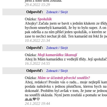
jsem z toho dost zoufalá.
29.4.2022 15:29
Odpověď:
Otázka:
Spolužák
Ahojky! Začala jsem se bavit s jedním klukem ze třídy.
bychom smnebyli kamarádi, že by to bylo super. A on že
pak odešla a za ním přišel jeden spolužák, o kterém se 
zase to nechci nechat jít dál. Ten kamarád mi řekl že
10.4.2022 21:34
Odpověď:
Otázka:
Moji kamarádku šikanují
Ahoj In Mám kamarádku z vedlejší třídy. Její spolužačky
16.3.2022 14:55
Odpověď:
Otázka:
Mám se účastnit pěvecké soutěže?
Ahoj, redakce! Prosím vás o radu... moje nejlepší k
poslala nahrávku s jednou písničkou, kterou bych na 
dokonalé. Problém byl avšak v tom, že jsme se jednou p
na soutěži ukázala. Nyní jsem zoufalá a pomalu se louč
🙏🙏💙💛
24.1.2022 19:44