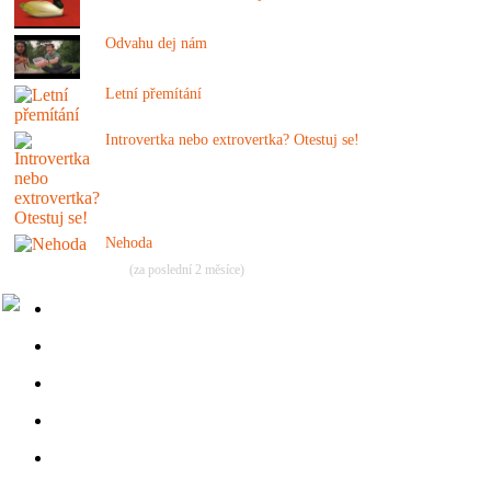
Odvahu dej nám
Letní přemítání
Introvertka nebo extrovertka? Otestuj se!
Nehoda
(za poslední 2 měsíce)