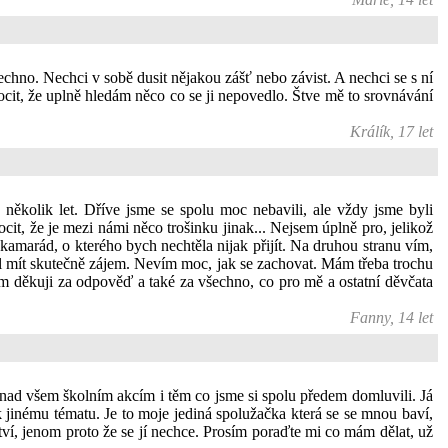
echno. Nechci v sobě dusit nějakou zášť nebo závist. A nechci se s ní
it, že uplně hledám něco co se ji nepovedlo. Štve mě to srovnávání
Králík, 17 let
ěkolik let. Dříve jsme se spolu moc nebavili, ale vždy jsme byli
it, že je mezi námi něco trošinku jinak... Nejsem úplně pro, jelikož
 kamarád, o kterého bych nechtěla nijak přijít. Na druhou stranu vím,
hl mít skutečně zájem. Nevím moc, jak se zachovat. Mám třeba trochu
m děkuji za odpověď a také za všechno, co pro mě a ostatní děvčata
Fanny, 14 let
nad všem školním akcím i těm co jsme si spolu předem domluvili. Já
k jinému tématu. Je to moje jediná spolužačka která se se mnou baví,
tví, jenom proto že se jí nechce. Prosím poraďte mi co mám dělat, už