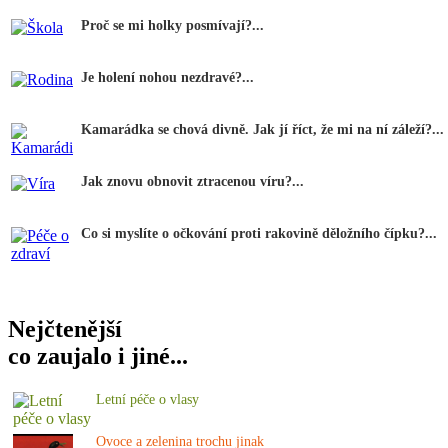
Proč se mi holky posmívají?...
Je holení nohou nezdravé?...
Kamarádka se chová divně. Jak jí říct, že mi na ní záleží?...
Jak znovu obnovit ztracenou víru?...
Co si myslíte o očkování proti rakovině děložního čípku?...
Nejčtenější
co zaujalo i jiné...
Letní péče o vlasy
Ovoce a zelenina trochu jinak