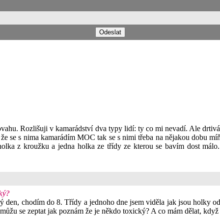
ahu. Rozlišuji v kamarádství dva typy lidí: ty co mi nevadí. Ale drtiv
t že se s nima kamarádím MOC tak se s nimi třeba na nějakou dobu míň b
e holka z kroužku a jedna holka ze třídy ze kterou se bavím dost mál
ký?
den, chodím do 8. Třídy a jednoho dne jsem viděla jak jsou holky od ná
 můžu se zeptat jak poznám že je někdo toxický? A co mám dělat, když 