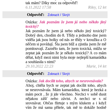
tak mám? Díky moc za odpověď!
6.11.2022 17:58
Riley, 12 let
Odpověď:
Otázka:
Jak poznám že jsem já nebo někdo jiný
toxický?
Jak poznám že jsem já nebo někdo jiný toxický?
Dobrý den, chodím do 8. Třídy a jednoho dne jsem
viděla jak jsou holky od nás ze třídy v kroužku a O
něčem si povídají. Šla jsem blíž a zjistila jsem že mě
pomlouvají. Zaznělo tam, že jsem toxická, můžu se
zeptat jak poznám že je někdo toxický? A co mám
dělat, když mezi nimi byla moje nejlepší kamarádka
a souhlasila s nimi?
29.10.2022 22:23
Marie, 14 let
Odpověď:
Otázka:
Jak docílit toho, abych se nesrovnávala?
Ahoj, chtěla bych se zeptat jak docílit toho, abych
se nesrovnávala. Mám kamarádku, která je hezká a
mám pocit , že ji jde všechno. Nechci v sobě dusit
nějakou zášť nebo závist. A nechci se s ní
srovnávat. Občas flirtuje s mým klukem a i když
vím že má sama přítele, tak mě to dokáže hodně