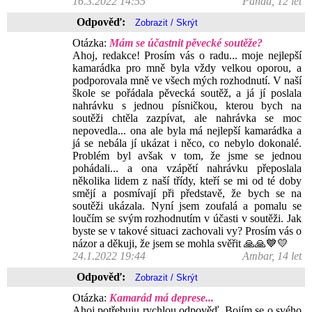
16.3.2022 14:55
Panda, 12 let
Odpověď:
Otázka:
Mám se účastnit pěvecké soutěže?
Ahoj, redakce! Prosím vás o radu... moje nejlepší
kamarádka pro mně byla vždy velkou oporou, a
podporovala mně ve všech mých rozhodnutí. V naší
škole se pořádala pěvecká soutěž, a já jí poslala
nahrávku s jednou písničkou, kterou bych na
soutěži chtěla zazpívat, ale nahrávka se moc
nepovedla... ona ale byla má nejlepší kamarádka a
já se nebála jí ukázat i něco, co nebylo dokonalé.
Problém byl avšak v tom, že jsme se jednou
pohádali... a ona vzápětí nahrávku přeposlala
několika lidem z naší třídy, kteří se mi od té doby
smějí a posmívají při představě, že bych se na
soutěži ukázala. Nyní jsem zoufalá a pomalu se
loučím se svým rozhodnutím v účasti v soutěži. Jak
byste se v takové situaci zachovali vy? Prosím vás o
názor a děkuji, že jsem se mohla svěřit 🙏🙏💙💛
24.1.2022 19:44
Ambar, 14 let
Odpověď:
Otázka:
Kamarád má deprese...
Ahoj potřebuju rychlou odpověď. Bojím se o svého