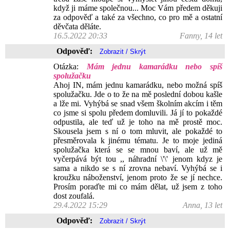
když ji máme společnou... Moc Vám předem děkuji
za odpověď a také za všechno, co pro mě a ostatní
děvčata děláte.
16.5.2022 20:33
Fanny, 14 let
Odpověď:
Otázka:
Mám jednu kamarádku nebo spíš
spolužačku
Ahoj IN, mám jednu kamarádku, nebo možná spíš
spolužačku. Jde o to že na mě poslední dobou kašle
a lže mi. Vyhýbá se snad všem školním akcím i těm
co jsme si spolu předem domluvili. Já jí to pokaždé
odpustila, ale teď už je toho na mě prostě moc.
Skousela jsem s ní o tom mluvit, ale pokaždé to
přesměrovala k jinému tématu. Je to moje jediná
spolužačka která se se mnou baví, ale už mě
vyčerpává být tou ,, náhradní \'\' jenom kdyz je
sama a nikdo se s ní zrovna nebaví. Vyhýbá se i
kroužku náboženství, jenom proto že se jí nechce.
Prosím poraďte mi co mám dělat, už jsem z toho
dost zoufalá.
29.4.2022 15:29
Anna, 13 let
Odpověď: