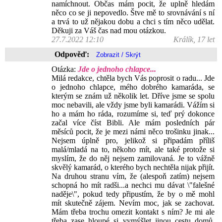
namíchnout. Občas mám pocit, že uplně hledám
něco co se ji nepovedlo. Štve mě to srovnávání s ní
a trvá to už nějakou dobu a chci s tím něco udělat.
Děkuji za Váš čas nad mou otázkou.
27.7.2022 12:10
Králík, 17 let
Odpověď:
Otázka:
Jde o jednoho chlapce...
Milá redakce, chtěla bych Vás poprosit o radu... Jde
o jednoho chlapce, mého dobrého kamaráda, se
kterým se znám už několik let. Dříve jsme se spolu
moc nebavili, ale vždy jsme byli kamarádi. Vážím si
ho a mám ho ráda, rozumíme si, teď prý dokonce
začal více číst Bibli. Ale mám posledních pár
měsíců pocit, že je mezi námi něco trošinku jinak...
Nejsem úplně pro, jelikož si připadám příliš
malá/mladá na to, někoho mít, ale také protože si
myslím, že do něj nejsem zamilovaná. Je to vážně
skvělý kamarád, o kterého bych nechtěla nijak přijít.
Na druhou stranu vím, že (alespoň zatím) nejsem
schopná ho mít radši...a nechci mu dávat \"falešné
naděje\", pokud tedy připustím, že by o mě mohl
mít skutečně zájem. Nevím moc, jak se zachovat.
Mám třeba trochu omezit kontakt s ním? Je mi ale
třeba zase hloupé si vymýšlet jinou cestu domů,