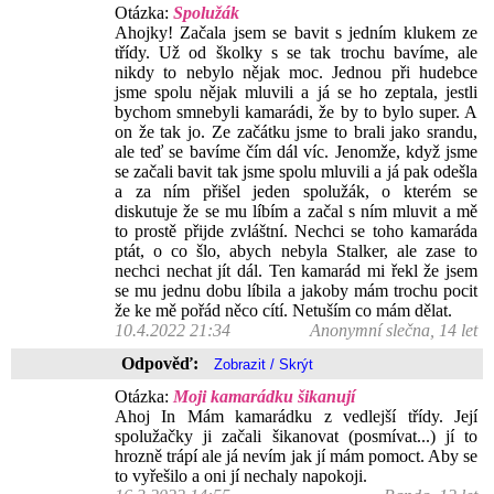
Otázka:
Spolužák
Ahojky! Začala jsem se bavit s jedním klukem ze
třídy. Už od školky s se tak trochu bavíme, ale
nikdy to nebylo nějak moc. Jednou při hudebce
jsme spolu nějak mluvili a já se ho zeptala, jestli
bychom smnebyli kamarádi, že by to bylo super. A
on že tak jo. Ze začátku jsme to brali jako srandu,
ale teď se bavíme čím dál víc. Jenomže, když jsme
se začali bavit tak jsme spolu mluvili a já pak odešla
a za ním přišel jeden spolužák, o kterém se
diskutuje že se mu líbím a začal s ním mluvit a mě
to prostě přijde zvláštní. Nechci se toho kamaráda
ptát, o co šlo, abych nebyla Stalker, ale zase to
nechci nechat jít dál. Ten kamarád mi řekl že jsem
se mu jednu dobu líbila a jakoby mám trochu pocit
že ke mě pořád něco cítí. Netuším co mám dělat.
10.4.2022 21:34
Anonymní slečna, 14 let
Odpověď:
Otázka:
Moji kamarádku šikanují
Ahoj In Mám kamarádku z vedlejší třídy. Její
spolužačky ji začali šikanovat (posmívat...) jí to
hrozně trápí ale já nevím jak jí mám pomoct. Aby se
to vyřešilo a oni jí nechaly napokoji.