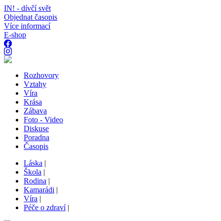
IN! - dívčí svět
Objednat časopis
Více informací
E-shop
Rozhovory
Vztahy
Víra
Krása
Zábava
Foto - Video
Diskuse
Poradna
Časopis
Láska
|
Škola
|
Rodina
|
Kamarádi
|
Víra
|
Péče o zdraví
|