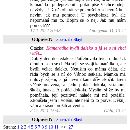
kamaráda trpí depresemi a pořád píše že chce odejít
navždy... Už několikrát se pokoušel o sebevraždu a
nevím jak mu pomoct:( U psychologa byl ale
nepomáhá mu to. Bojím se o něj. Jak mu mám
pomoct???
17.1.2022 20:48
Anonymka D, 13 let
Odpověď:
Otázka:
Kamarádka bydlí daleko a já se s ní chci
vidět...
Dobrý den do redakce. Potřebovala bych radu. Už
dlouho jsem se chtěla sejít se svojí kamarádkou, ale
bydlí velice daleko. Netuším co máma dělat, ale
ráda bych se s ní do Vánoc setkala. Mamka má
nulový zájem, a já nevím kam dřív skočit. Jsem
věčně unavená, a jedu pořád dokola, vstanout,
škola, únava. A pořád dokola. Myslím si že by mi
pomáhala, její pozitivní nálada mi mě potěšila.
Zkoušela jsem i volání, ale není to to pravé. Děkuji
vám a krásné prožití adventu.
8.12.2021 15:44
Gábi, 13 let
Odpověď:
Strana:
1
2
3
4
5
6
7
8
9
10
11
>>
27