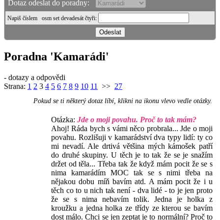
Dotaz odeslat do poradny:
Napiš číslem
osm set devadesát čtyři
:
Poradna 'Kamarádi'
- dotazy a odpovědi
Strana:
1
2
3
4
5
6
7
8
9
10
11
>>
27
Pokud se ti některý dotaz líbí, klikni na ikonu vlevo vedle otázky.
Otázka:
Jde o moji povahu. Proč to tak mám?
Ahoj! Ráda bych s vámi něco probrala... Jde o moji
povahu. Rozlišuji v kamarádství dva typy lidí: ty co
mi nevadí. Ale drtivá většina mých kámošek patří
do druhé skupiny. U těch je to tak že se je snažím
držet od těla... Třeba tak že když mám pocit že se s
nima kamarádím MOC tak se s nimi třeba na
nějakou dobu míň bavím atd. A mám pocit že i u
těch co to u nich tak není - dva lidé - to je jen proto
že se s nima nebavím tolik. Jedna je holka z
kroužku a jedna holka ze třídy ze kterou se bavím
dost málo. Chci se jen zeptat je to normální? Proč to