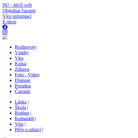
IN! - dívčí svět
Objednat časopis
Více informací
E-shop
Rozhovory
Vztahy
Víra
Krása
Zábava
Foto - Video
Diskuse
Poradna
Časopis
Láska
|
Škola
|
Rodina
|
Kamarádi
|
Víra
|
Péče o zdraví
|