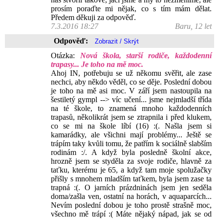
prosím poraďte mi nějak, co s tím mám dělat.
Předem děkuji za odpověď.
7.3.2016 18:27
Baru, 12 let
Odpověď:
Otázka:
Nová škola, starší rodiče, každodenní
trapasy... Je toho na mě moc.
Ahoj IN, potřebuju se už někomu svěřit, ale zase
nechci, aby někdo věděl, co se děje. Poslední dobou
je toho na mě asi moc. V září jsem nastoupila na
šestiletý gympl --> víc učení... jsme nejmladší třída
na té škole, to znamená mnoho každodenních
trapasů, několikrát jsem se ztrapnila i před klukem,
co se mi na škole líbí (16) :(. Našla jsem si
kamarádky, ale všichni mají problémy... Ještě se
trápím taky kvůli tomu, že patřím k sociálně slabším
rodinám :/. A když byla posledně školní akce,
hrozně jsem se styděla za svoje rodiče, hlavně za
taťku, kterému je 65, a když tam moje spolužačky
přišly s mnohem mladším taťkem, byla jsem zase ta
trapná :(. O jarních prázdninách jsem jen seděla
doma/zašla ven, ostatní na horách, v aquaparcích...
Nevím poslední dobou je toho prostě strašně moc,
všechno mě trápí :( Máte nějaký nápad, jak se od