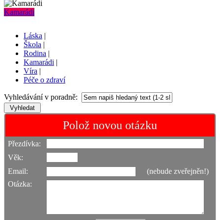
Kamarádi
Láska
|
Škola
|
Rodina
|
Kamarádi
|
Víra
|
Péče o zdraví
Vyhledávání v poradně:
Polož novou otázku
Přezdívka:
Věk:
Email:
(nebude zveřejněn!)
Otázka: