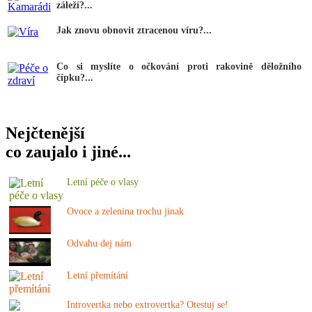
záleží?...
Jak znovu obnovit ztracenou víru?...
Co si myslíte o očkování proti rakovině děložního
čípku?...
Nejčtenější
co zaujalo i jiné...
Letní péče o vlasy
Ovoce a zelenina trochu jinak
Odvahu dej nám
Letní přemítání
Introvertka nebo extrovertka? Otestuj se!