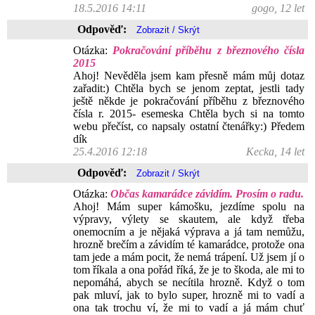
18.5.2016 14:11
gogo, 12 let
Odpověď:
Otázka:
Pokračování příběhu z březnového čísla
2015
Ahoj! Nevěděla jsem kam přesně mám můj dotaz
zařadit:) Chtěla bych se jenom zeptat, jestli tady
ještě někde je pokračování příběhu z březnového
čísla r. 2015- esemeska Chtěla bych si na tomto
webu přečíst, co napsaly ostatní čtenářky:) Předem
dík
25.4.2016 12:18
Kecka, 14 let
Odpověď:
Otázka:
Občas kamarádce závidím. Prosím o radu.
Ahoj! Mám super kámošku, jezdíme spolu na
výpravy, výlety se skautem, ale když třeba
onemocním a je nějaká výprava a já tam nemůžu,
hrozně brečím a závidím té kamarádce, protože ona
tam jede a mám pocit, že nemá trápení. Už jsem jí o
tom říkala a ona pořád říká, že je to škoda, ale mi to
nepomáhá, abych se necítila hrozně. Když o tom
pak mluví, jak to bylo super, hrozně mi to vadí a
ona tak trochu ví, že mi to vadí a já mám chuť