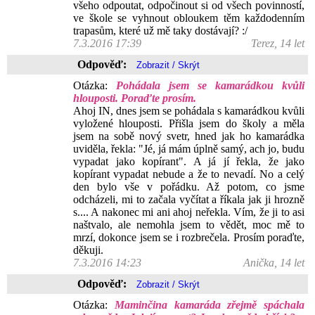
všeho odpoutat, odpočinout si od všech povinností,
ve škole se vyhnout obloukem těm každodenním
trapasům, které už mě taky dostávají? :/
7.3.2016 17:39
Terez, 14 let
Odpověď:
Otázka:
Pohádala jsem se kamarádkou kvůli
hlouposti. Poraďte prosím.
Ahoj IN, dnes jsem se pohádala s kamarádkou kvůli
vyložené hlouposti. Přišla jsem do školy a měla
jsem na sobě nový svetr, hned jak ho kamarádka
uviděla, řekla: "Jé, já mám úplně samý, ach jo, budu
vypadat jako kopírant". A já jí řekla, že jako
kopírant vypadat nebude a že to nevadí. No a celý
den bylo vše v pořádku. Až potom, co jsme
odcházeli, mi to začala vyčítat a říkala jak ji hrozně
s.... A nakonec mi ani ahoj neřekla. Vím, že ji to asi
naštvalo, ale nemohla jsem to vědět, moc mě to
mrzí, dokonce jsem se i rozbrečela. Prosím poraďte,
děkuji.
7.3.2016 14:23
Anička, 14 let
Odpověď:
Otázka:
Maminčina kamaráda zřejmě spáchala