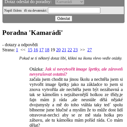
Dotaz odeslat do poradny:
Napiš číslem
tři sta devatenáct
:
Poradna 'Kamarádi'
- dotazy a odpovědi
Strana:
1
<<
15
16
17
18
19
20
21
22
23
>>
27
Pokud se ti některý dotaz líbí, klikni na ikonu vlevo vedle otázky.
Otázka:
Jak si nevytvořit image šprtky, ale zároveň
nevyrušovat ostatní?
začala jsem chodit na jinou školu a nechtěla jsem si
vytvořit image šprtky jako na základce to jsem si
znova vytvořila ale nechtěla jsem být nezábavná a
tak se kámoším s nejzábavnější holkou ze třídy,je
fajn mám ji ráda ,ale neustále dělá nějaké
dvojsmysly a mě do toho vtáhla taky ted´ spolu
blbneme jsme hlučné a myslím že to může dost lidí
otravovat-nechci aby se ze mě stala holka pro
zábavu, ale tu kámošku mám pořád ráda. Co mám
dělat?