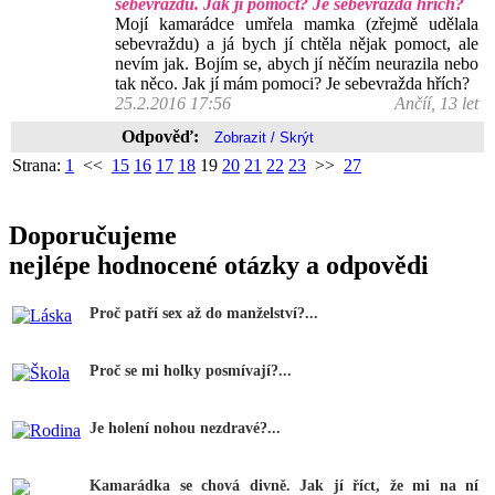
sebevraždu. Jak jí pomoct? Je sebevražda hřích?
Mojí kamarádce umřela mamka (zřejmě udělala
sebevraždu) a já bych jí chtěla nějak pomoct, ale
nevím jak. Bojím se, abych jí něčím neurazila nebo
tak něco. Jak jí mám pomoci? Je sebevražda hřích?
25.2.2016 17:56
Ančíí, 13 let
Odpověď:
Strana:
1
<<
15
16
17
18
19
20
21
22
23
>>
27
Doporučujeme
nejlépe hodnocené otázky a odpovědi
Proč patří sex až do manželství?...
Proč se mi holky posmívají?...
Je holení nohou nezdravé?...
Kamarádka se chová divně. Jak jí říct, že mi na ní