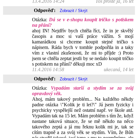
13.4.2016 14:24
Toš prostě já, 16 let
Odpověď:
Otázka:
Dá se v e-shopu koupit tričko s potiskem
na přání?
ahoj IN! Nejdřív bych chtěla říct, že in je skvělý
časopis a moc si vaší práce vážím. S mojí
kamarádkou si chceme koupit stejné tričko s
nápisem. Ráda bych v tomhle podpořila in a taky
vím z vlastní zkušenosti, že mi to příjde :) Proto
jsem se chtěla zeptat jestli by se nedalo koupit tričko
s potiskem na přání? děkuji moc xD
11.4.2016 14:58
ukecaná, 14 let
Odpověď:
Otázka:
Vypadám starší a stydím se za svůj
opravdový věk.
Ahoj, mám takový problém... Na každého někdy
padne otázka \"Kolik je ti let?\" Já jsem fyzicky i
psychicky vyspělejší než ostatní např. ve škole atd.
Vypadám tak na 15 let. Mám problém s tím že, když
nastane taková situace, že se mě někdo na něco
takového zeptá a já mu řeknu kolik mi je, tak se
cítím trapně a za svůj věk se stydím. Vím, že Bůh
nás stvořil takové, jací jsme a my to nezměníme, ale