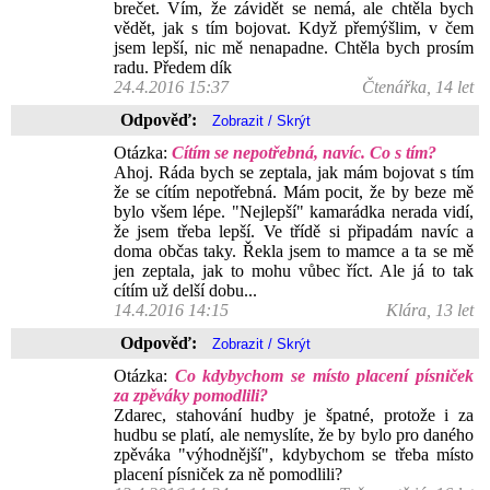
brečet. Vím, že závidět se nemá, ale chtěla bych
vědět, jak s tím bojovat. Když přemýšlim, v čem
jsem lepší, nic mě nenapadne. Chtěla bych prosím
radu. Předem dík
24.4.2016 15:37
Čtenářka, 14 let
Odpověď:
Otázka:
Cítím se nepotřebná, navíc. Co s tím?
Ahoj. Ráda bych se zeptala, jak mám bojovat s tím
že se cítím nepotřebná. Mám pocit, že by beze mě
bylo všem lépe. "Nejlepší" kamarádka nerada vidí,
že jsem třeba lepší. Ve třídě si připadám navíc a
doma občas taky. Řekla jsem to mamce a ta se mě
jen zeptala, jak to mohu vůbec říct. Ale já to tak
cítím už delší dobu...
14.4.2016 14:15
Klára, 13 let
Odpověď:
Otázka:
Co kdybychom se místo placení písniček
za zpěváky pomodlili?
Zdarec, stahování hudby je špatné, protože i za
hudbu se platí, ale nemyslíte, že by bylo pro daného
zpěváka "výhodnější", kdybychom se třeba místo
placení písniček za ně pomodlili?