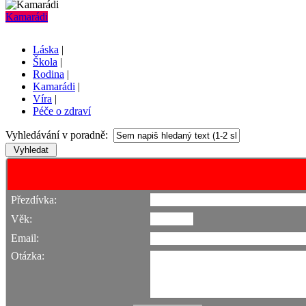
Kamarádi
Láska
|
Škola
|
Rodina
|
Kamarádi
|
Víra
|
Péče o zdraví
Vyhledávání v poradně:
Přezdívka:
Věk:
Email:
Otázka: