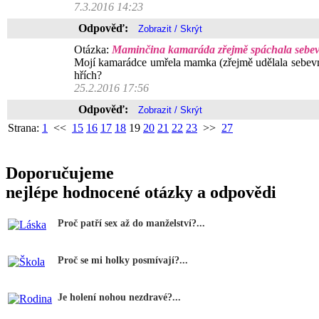
7.3.2016 14:23
Odpověď:
Otázka:
Maminčina kamaráda zřejmě spáchala sebevr
Mojí kamarádce umřela mamka (zřejmě udělala sebevraž
hřích?
25.2.2016 17:56
Odpověď:
Strana:
1
<<
15
16
17
18
19
20
21
22
23
>>
27
Doporučujeme
nejlépe hodnocené otázky a odpovědi
Proč patří sex až do manželství?...
Proč se mi holky posmívají?...
Je holení nohou nezdravé?...