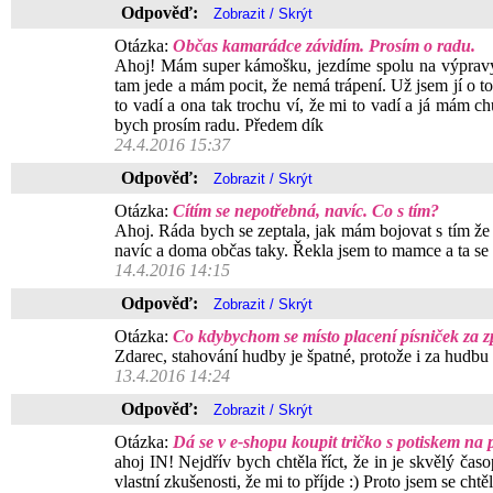
Odpověď:
Otázka:
Občas kamarádce závidím. Prosím o radu.
Ahoj! Mám super kámošku, jezdíme spolu na výpravy,
tam jede a mám pocit, že nemá trápení. Už jsem jí o to
to vadí a ona tak trochu ví, že mi to vadí a já mám c
bych prosím radu. Předem dík
24.4.2016 15:37
Odpověď:
Otázka:
Cítím se nepotřebná, navíc. Co s tím?
Ahoj. Ráda bych se zeptala, jak mám bojovat s tím že 
navíc a doma občas taky. Řekla jsem to mamce a ta se mě
14.4.2016 14:15
Odpověď:
Otázka:
Co kdybychom se místo placení písniček za z
Zdarec, stahování hudby je špatné, protože i za hudbu
13.4.2016 14:24
Odpověď:
Otázka:
Dá se v e-shopu koupit tričko s potiskem na 
ahoj IN! Nejdřív bych chtěla říct, že in je skvělý ča
vlastní zkušenosti, že mi to příjde :) Proto jsem se cht