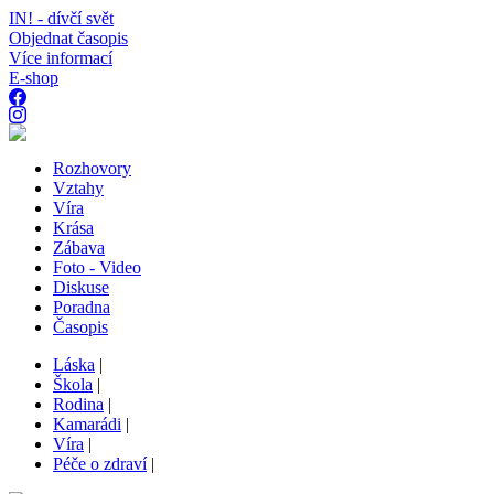
IN! - dívčí svět
Objednat časopis
Více informací
E-shop
Rozhovory
Vztahy
Víra
Krása
Zábava
Foto - Video
Diskuse
Poradna
Časopis
Láska
|
Škola
|
Rodina
|
Kamarádi
|
Víra
|
Péče o zdraví
|