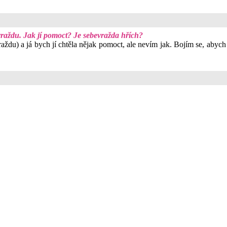
aždu. Jak jí pomoct? Je sebevražda hřích?
du) a já bych jí chtěla nějak pomoct, ale nevím jak. Bojím se, abych