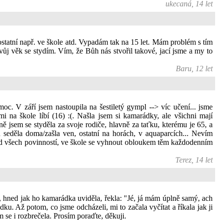
ukecaná, 14 let
ostatní např. ve škole atd. Vypadám tak na 15 let. Mám problém s tím
vůj věk se stydím. Vím, že Bůh nás stvořil takové, jací jsme a my to
Baru, 12 let
oc. V září jsem nastoupila na šestiletý gympl --> víc učení... jsme
i na škole líbí (16) :(. Našla jsem si kamarádky, ale všichni mají
ně jsem se styděla za svoje rodiče, hlavně za taťku, kterému je 65, a
seděla doma/zašla ven, ostatní na horách, v aquaparcích... Nevím
i od všech povinností, ve škole se vyhnout obloukem těm každodenním
Terez, 14 let
, hned jak ho kamarádka uviděla, řekla: "Jé, já mám úplně samý, ach
ku. Až potom, co jsme odcházeli, mi to začala vyčítat a říkala jak ji
m se i rozbrečela. Prosím poraďte, děkuji.