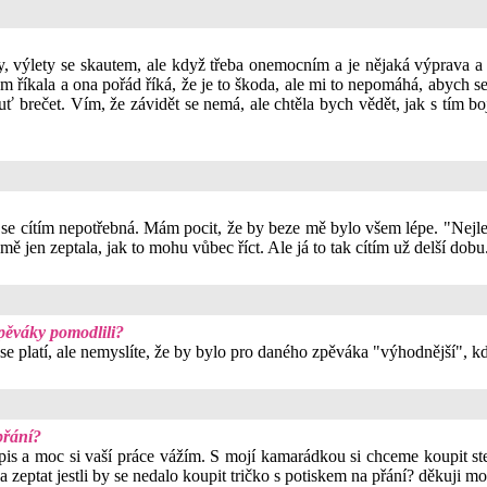
 výlety se skautem, ale když třeba onemocním a je nějaká výprava a 
m říkala a ona pořád říká, že je to škoda, ale mi to nepomáhá, abych s
huť brečet. Vím, že závidět se nemá, ale chtěla bych vědět, jak s tím
se cítím nepotřebná. Mám pocit, že by beze mě bylo všem lépe. "Nejlep
 jen zeptala, jak to mohu vůbec říct. Ale já to tak cítím už delší dobu.
pěváky pomodlili?
 se platí, ale nemyslíte, že by bylo pro daného zpěváka "výhodnější", k
přání?
sopis a moc si vaší práce vážím. S mojí kamarádkou si chceme koupit s
ěla zeptat jestli by se nedalo koupit tričko s potiskem na přání? děkuji 