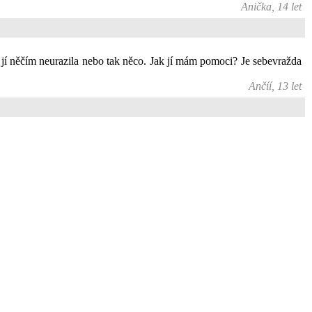
Anička, 14 let
 jí něčím neurazila nebo tak něco. Jak jí mám pomoci? Je sebevražda
Ančíí, 13 let