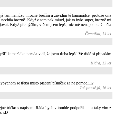
já tam nemůžu, hrozně brečím a závidím té kamarádce, protože ona
e necítila hrozně. Když o tom pak mluví, jak to bylo super, hrozně mi
 bojovat. Když přemýšlim, v čem jsem lepší, nic mě nenapadne. Chtěla
Čtenářka, 14 let
ší" kamarádka nerada vidí, že jsem třeba lepší. Ve třídě si připadám
..
Klára, 13 let
dybychom se třeba místo placení písniček za ně pomodlili?
Toš prostě já, 16 let
tejné tričko s nápisem. Ráda bych v tomhle podpořila in a taky vím z
moc xD