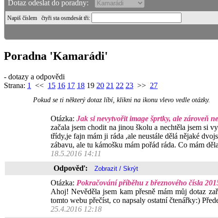
Dotaz odeslat do poradny:
Napiš číslem
čtyři sta osmdesát tři
:
Poradna 'Kamarádi'
- dotazy a odpovědi
Strana:
1
<<
15
16
17
18
19
20
21
22
23
>>
27
Pokud se ti některý dotaz líbí, klikni na ikonu vlevo vedle otázky.
Otázka:
Jak si nevytvořit image šprtky, ale zároveň n
začala jsem chodit na jinou školu a nechtěla jsem si v
třídy,je fajn mám ji ráda ,ale neustále dělá nějaké dv
zábavu, ale tu kámošku mám pořád ráda. Co mám děla
18.5.2016 14:11
Odpověď:
Otázka:
Pokračování příběhu z březnového čísla 201
Ahoj! Nevěděla jsem kam přesně mám můj dotaz zařadi
tomto webu přečíst, co napsaly ostatní čtenářky:) Pře
25.4.2016 12:18