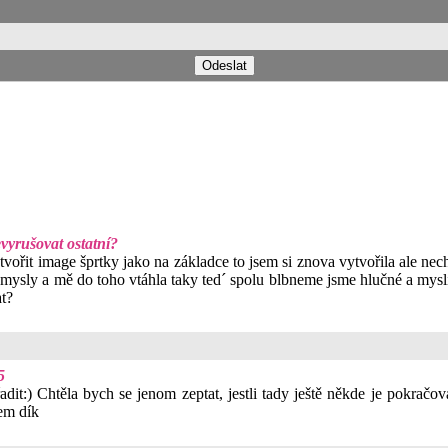
evyrušovat ostatní?
ytvořit image šprtky jako na základce to jsem si znova vytvořila ale n
ojsmysly a mě do toho vtáhla taky ted´ spolu blbneme jsme hlučné a mysl
t?
5
t:) Chtěla bych se jenom zeptat, jestli tady ještě někde je pokračov
dem dík