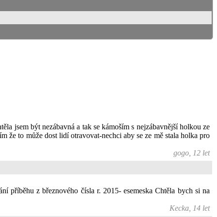
echtěla jsem být nezábavná a tak se kámoším s nejzábavnější holkou ze
ím že to může dost lidí otravovat-nechci aby se ze mě stala holka pro
gogo, 12 let
ání příběhu z březnového čísla r. 2015- esemeska Chtěla bych si na
Kecka, 14 let