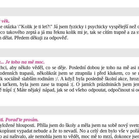
 věk.
ázka \"Kolik je ti let?\" Já jsem fyzicky i psychicky vyspělejší než 
co takového zeptá a já mu řeknu kolik mi je, tak se cítím trapně a za s
m dělat. Předem děkuji za odpověď.
y... Je toho na mě moc.
hci, aby někdo věděl, co se děje. Poslední dobou je toho na mě asi m
denních trapasů, několikrát jsem se ztrapnila i před klukem, co se m
 k sociálně slabším rodinám :/. A když byla posledně školní akce, hroz
aťkem, byla jsem zase ta trapná :(. O jarních prázdninách jsem jen 
ě trápí :( Máte nějaký nápad, jak se od všeho odpoutat, odpočinout s
i. Poraďte prosím.
ložené hlouposti. Přišla jsem do školy a měla jsem na sobě nový svetr
o kopírant vypadat nebude a že to nevadí. No a celý den bylo vše v pořád
to asi naštvalo, ale nemohla jsem to vědět, moc mě to mrzí, dokonce jse