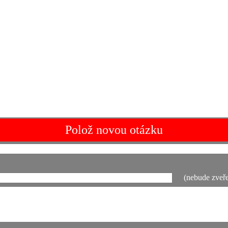
Polož novou otázku
(nebude zveře