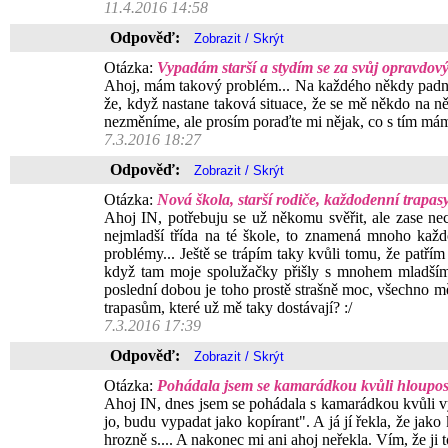
11.4.2016 14:58
Odpověď:
Otázka:
Vypadám starší a stydím se za svůj opravdový
Ahoj, mám takový problém... Na každého někdy padne ot
že, když nastane taková situace, že se mě někdo na ně
nezměníme, ale prosím poraďte mi nějak, co s tím má
7.3.2016 18:27
Odpověď:
Otázka:
Nová škola, starší rodiče, každodenní trapas
Ahoj IN, potřebuju se už někomu svěřit, ale zase nec
nejmladší třída na té škole, to znamená mnoho každo
problémy... Ještě se trápím taky kvůli tomu, že patřím
když tam moje spolužačky přišly s mnohem mladším t
poslední dobou je toho prostě strašně moc, všechno m
trapasům, které už mě taky dostávají? :/
7.3.2016 17:39
Odpověď:
Otázka:
Pohádala jsem se kamarádkou kvůli hloupost
Ahoj IN, dnes jsem se pohádala s kamarádkou kvůli vy
jo, budu vypadat jako kopírant". A já jí řekla, že jak
hrozně s.... A nakonec mi ani ahoj neřekla. Vím, že ji 