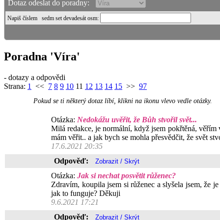
Dotaz odeslat do poradny:
Napiš číslem
sedm set devadesát osm
:
Poradna 'Víra'
- dotazy a odpovědi
Strana:
1
<<
7
8
9
10
11
12
13
14
15
>>
97
Pokud se ti některý dotaz líbí, klikni na ikonu vlevo vedle otázky.
Otázka:
Nedokážu uvěřit, že Bůh stvořil svět...
Milá redakce, je normální, když jsem pokřtěná, věřím 
mám věřit.. a jak bych se mohla přesvědčit, že svět st
17.6.2021 20:35
Odpověď:
Otázka:
Jak si nechat posvětit růženec?
Zdravím, koupila jsem si růženec a slyšela jsem, že j
jak to funguje? Děkuji
9.6.2021 17:21
Odpověď: