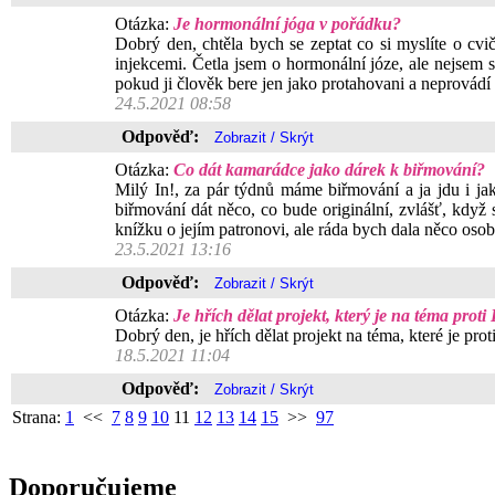
Otázka:
Je hormonální jóga v pořádku?
Dobrý den, chtěla bych se zeptat co si myslíte o cv
injekcemi. Četla jsem o hormonální józe, ale nejsem s
pokud ji člověk bere jen jako protahovani a neprovádí
24.5.2021 08:58
Odpověď:
Otázka:
Co dát kamarádce jako dárek k biřmování?
Milý In!, za pár týdnů máme biřmování a ja jdu i ja
biřmování dát něco, co bude originální, zvlášť, kdy
knížku o jejím patronovi, ale ráda bych dala něco osob
23.5.2021 13:16
Odpověď:
Otázka:
Je hřích dělat projekt, který je na téma prot
Dobrý den, je hřích dělat projekt na téma, které je pro
18.5.2021 11:04
Odpověď:
Strana:
1
<<
7
8
9
10
11
12
13
14
15
>>
97
Doporučujeme