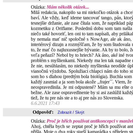
Otázka:
Mám několik otázek...
Milá redakcia, nakopilo sa mi niekoľko otázok a chc
baví. Ale vždy, keď ideme tancovať tango, pán, ktorý 
tesnejšie držanie, ale zase čítala som, že napríklad 
kozmetiku z Oriflame. Poslednú dobu som tam našla š
niečo také hovoriť, len oni to tam napísali, aby prilák
by nemala mať nič spoločné s NowAge, ale ak áno, ra
interiérový dizajn a rozmýšľam, že by som študovala 
to, že mať čo najluxusnejšie bývanie. Ak by to bolo, 
veľa peňazí? Nebol by to hriech? Ak áno, aké iné tv
problém s myšlienkami. Niekedy ma len tak napadne ne
že nie, nesúhlasím, no niekedy myšlienka neodíde úp
vianočnú výzdobu. Spolužiaci chlapci nám do toho stál
som ho s dlahou (predtým bola biológia). Buchla som 
každý zasmial a ja som bola akože ,,frajer´´. Viem, že
neospravedlnila. Je mi odpustené? Mám sa mu ešte o
bežne. Ale zase ospravedlnenie by si asi zaslúžil kaž
tiež, že tu pre nás ste a to aj pre nás zo Slovenska.
6.6.2021 17:43
Odpověď:
Otázka:
Proč je hřích používat antikoncepci v manžel
Ahoj, chtěla bych se zeptat proč je hřích používat ant
přišla. Moje o dva roky starší kamarádka s přítelem st