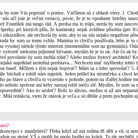
ela by som Vás poprosiť o pomoc. Väčšinou sú z oblasti viery. 1. Cho
nás učí (nie je veľmi veriaci), povie, že je to vpodstate hriešny tan
pápež František má tango rád. A predsa ma to trápi, nerda by som tanc
perky, pri ktorých píšu, že kamienky nejak zvláštne pôsobia (pre šť
ali zákazníkov, ale nechcela by som, aby to na nás nejako negatívne pôs
da by som sa tomu vyhla. Mamina to chvíľu používala, lebo je to urč
na vysokej niekde týmto smerom (momentálne som na gymnáziu). Otázka 
že vytvoriť niekomu príjemné bývanie, myslím že je to ok. Ale čo ak b
orivé povolanie by som mohla robiť? Alebo možno bytový architekt? K
jaká napríklad neslušná predstava... Nechcem mať myšlienky tohto typ
lne hneď. Môžem s tým nejak bojovať? Mám sa z toho spovedať? 5. Pos
e búchali a robili nám napriek. Jeden prišiel ku stromčeku a chcel len
ho po hlave a chvíľu to vyzeralo v pohode, potom na ďalšej hodine mu 
 to nebolo správne ani keby naozaj robil niečo zlé. Myslím, že som sa 
spravedlniť? Ako to urobiť? Bolo to dávno, možno si už ani nepamä
dý. Milá redakcia, viem že otázok je veľa a sú dlhšie a preto pochopí
ství?
ikoncepci v manželství? Třeba když už má rodina tři děti a víc si nemů
uduje na stejné VŠ a mohli by spolu bydlet na koleji. To ale nechtějí,