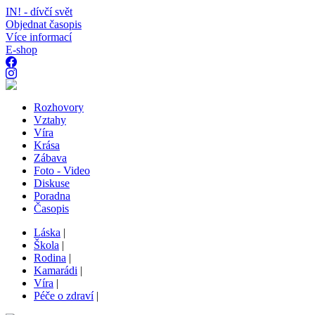
IN! - dívčí svět
Objednat časopis
Více informací
E-shop
Rozhovory
Vztahy
Víra
Krása
Zábava
Foto - Video
Diskuse
Poradna
Časopis
Láska
|
Škola
|
Rodina
|
Kamarádi
|
Víra
|
Péče o zdraví
|