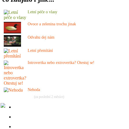
Letní péče o vlasy
Ovoce a zelenina trochu jinak
Odvahu dej nám
Letní přemítání
Introvertka nebo extrovertka? Otestuj se!
Nehoda
(za poslední 2 měsíce)