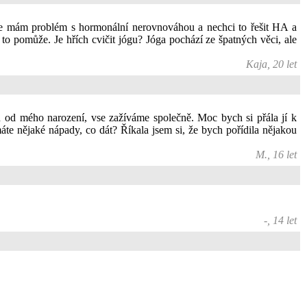
 Ale mám problém s hormonální nerovnováhou a nechci to řešit HA a
 to pomůže. Je hřích cvičit jógu? Jóga pochází ze špatných věci, ale
Kaja, 20 let
u od mého narození, vse zažíváme společně. Moc bych si přála jí k
te nějaké nápady, co dát? Říkala jsem si, že bych pořídila nějakou
M., 16 let
-, 14 let