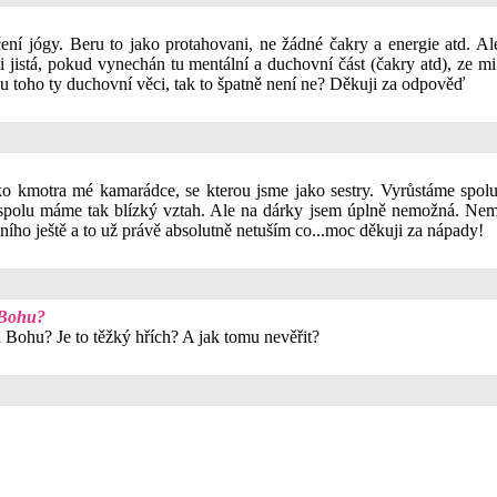
ičení jógy. Beru to jako protahovani, ne žádné čakry a energie atd.
i jistá, pokud vynechán tu mentální a duchovní část (čakry atd), ze mi
 u toho ty duchovní věci, tak to špatně není ne? Děkuji za odpověď
ko kmotra mé kamarádce, se kterou jsme jako sestry. Vyrůstáme spol
ž spolu máme tak blízký vztah. Ale na dárky jsem úplně nemožná. Nemá
ního ještě a to už právě absolutně netuším co...moc děkuji za nápady!
i Bohu?
ti Bohu? Je to těžký hřích? A jak tomu nevěřit?