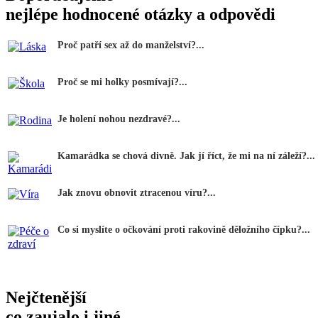
nejlépe hodnocené otázky a odpovědi
Proč patří sex až do manželství?...
Proč se mi holky posmívají?...
Je holení nohou nezdravé?...
Kamarádka se chová divně. Jak jí říct, že mi na ní záleží?...
Jak znovu obnovit ztracenou víru?...
Co si myslíte o očkování proti rakovině děložního čípku?...
Nejčtenější
co zaujalo i jiné...