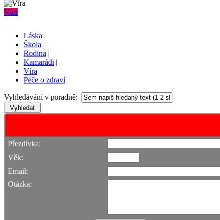
Víra
Láska
|
Škola
|
Rodina
|
Kamarádi
|
Víra
|
Péče o zdraví
Vyhledávání v poradně:
Přezdívka:
Věk:
Email:
Otázka: