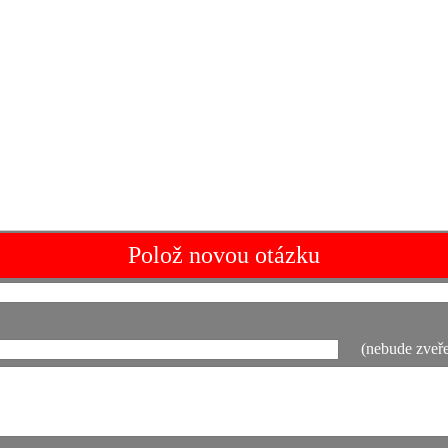
Polož novou otázku
(nebude zveře