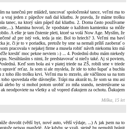
dím na tanečnú pre mládež, tancovať spoločenské tance, veľmi ma to
ec a vraj jeden z pápežov naň dal kliatbu. Je pravda, že máme trošku
ovala tanec, na ktorý sám pápež dal kliatbu. 2. Doma často používame
astie,...). Mamina hovorí, že vpodstate o každom kamienku sa môže
obilo. A ešte je tam čistenie pleti, ktoré sa volá Now Age. Myslím, že
ené až pre istý vek, teda ja nie. Bol to hriech? 3. Veľmi ma baví
je, či je to v poriadku, pretože by sme sa nemali príliš zaoberať o
y som pracovala v nejakej firme a musela robiť návrh niekomu kto má
eďže kresliť moc pekne neviem :-) ... 4. Poslednú dobu mám niekedy
u. Nesúhlasím s nimi, že predstavovať si niečo také. Aj si poviem,
ledná. Keď som bola asi v piatej triede na ZŠ, robili sme v triede
 upraviť reťaz. Ja som si ale myslela, že ide to toho šupať a buchla
z toho išlo trošku krvi. Veľmi ma to mrzelo, ale väčšinou sa na tom
z toho spovedala ešte dávnejšie. Trápi ma akurát to, že som sa mu asi
tá alebo by si mohol potom urobiť zo mňa srandu, nestretávame sa
m aj ak neodpoviete na všetky a už vopred ďakujem za ochotu. Ďakujem
Miška, 15 let
že dovolit (větší byt, nové auto, větší výdaje, ...) A jak jsem na to
 protože nejsou manželé. Ale kdyby se vzali, stejně by nemohli bránit