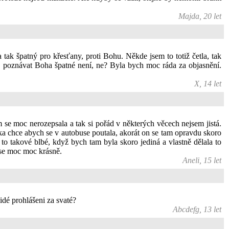
Majda, 20 let
a tak špatný pro křesťany, proti Bohu. Někde jsem to totiž četla, tak
, poznávat Boha špatné není, ne? Byla bych moc ráda za objasnění.
X, 14 let
e moc nerozepsala a tak si pořád v některých věcech nejsem jistá.
mka chce abych se v autobuse poutala, akorát on se tam opravdu skoro
 to takové blbé, když bych tam byla skoro jediná a vlastně dělala to
 se moc moc krásně.
Aneli, 15 let
lidé prohlášeni za svaté?
Abcdefg, 13 let