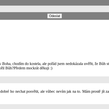
v Boha, chodím do kostela, ale pořád jsem nedokázala uvěřit, že Bůh st
vořil Bůh?Předem mockrát děkuji :)
e dobré ho nechat posvětit, ale vůbec nevím jak na to. Mám prostě jít