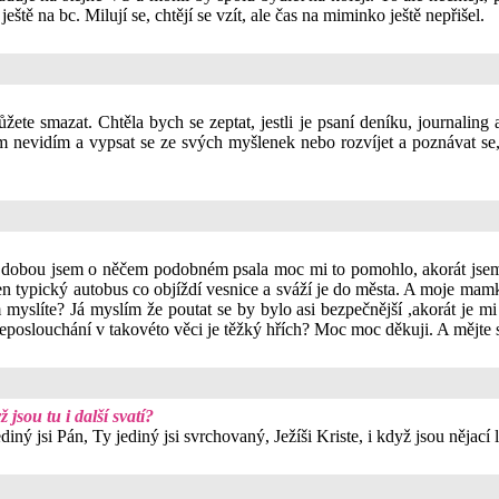
eště na bc. Milují se, chtějí se vzít, ale čas na miminko ještě nepřišel.
žete smazat. Chtěla bych se zeptat, jestli je psaní deníku, journaling 
 nevidím a vypsat se ze svých myšlenek nebo rozvíjet a poznávat se
dobou jsem o něčem podobném psala moc mi to pomohlo, akorát jsem s
ten typický autobus co objíždí vesnice a sváží je do města. A moje ma
myslíte? Já myslím že poutat se by bylo asi bezpečnější ,akorát je mi
neposlouchání v takovéto věci je těžký hřích? Moc moc děkuji. A mějte
ž jsou tu i další svatí?
diný jsi Pán, Ty jediný jsi svrchovaný, Ježíši Kriste, i když jsou nějací 