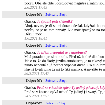
početí. Oba ale chtějí dostudovat magistra a zatím jsou j
2.6.2021 17:45
Odpověď:
Otázka:
Je špatné psát si deník?
Ahoj, nevím, jestli se mi dotaz odeslal, kdyžtak ho mů
nevím, co je na tom pravdy. Nic moc špatnýho na tom
Děkuji moc
1.6.2021 18:41
Odpověď:
Otázka:
Je hřích nepoutat se v autobuse?
Milá poradno, prosím o radu. Před už hodně dlouhou 
Jde o to, že do školy jezdím autobusem, je to takový 
nikdo nepoutá a já nechci vypadat divně. Co si o tom 
hlavně kvůli tomu že mi to říká mamka. A myslíte že 
26.5.2021 17:47
Odpověď:
Otázka:
Proč se v kostele zpívá Ty jediný jsi svatý, kdy
Proč se v kostele zpívá neboť Ty jediný jsi svatý, Ty je
24.5.2021 17:51
Odpověď: