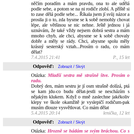
něčím poradím a mám pravdu, ona to ale udělá
podle sebe, a potom se na ni rodiče zlobí. A příště si
to zase dělá podle sebe... Říkala jsem jí svůj názor a
prosila ji o to, zda bysme se k sobě nemohly chovat
lépe, ale většinou se nic nehne. Ještě jednou i já
uznávám, že také vždy nejsem dobrá sestra a mám
mnoho chyb, ale chci, abysme se k sobě chovaly
dobře a měly se rády. Chci, abysme spolu měly
krásný sesterský vztah...Prosím o radu, co mám
dělat?
7.4.2015 21:41
P., 15 let
Odpověď:
Otázka:
Mladší sestra mě strašně štve. Prosím o
radu.
Dobrý den, mám sestru je jí osm strašně dolízá, ptá
se kam jdu-co budu dělat-jestli se nescházím s
nějakým klukem. Když o mně zaslechne jakékoliv
klepy ve škole okamžitě je vyslepičí rodičum-pak
musím dlouze vysvětlovat. Co mám dělat
5.4.2015 20:14
lenička, 12 let
Odpověď:
Otázka:
Hrozně se hádám se svým bráchou. Co s