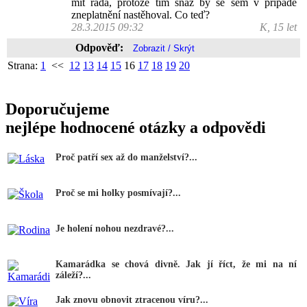
mít ráda, protože tím snáz by se sem v případě
zneplatnění nastěhoval. Co teď?
28.3.2015 09:32
K, 15 let
Odpověď:
Strana:
1
<<
12
13
14
15
16
17
18
19
20
Doporučujeme
nejlépe hodnocené otázky a odpovědi
Proč patří sex až do manželství?...
Proč se mi holky posmívají?...
Je holení nohou nezdravé?...
Kamarádka se chová divně. Jak jí říct, že mi na ní
záleží?...
Jak znovu obnovit ztracenou víru?...