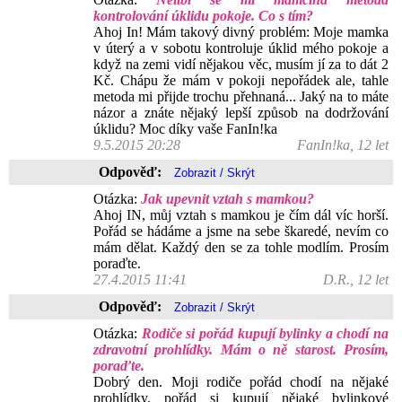
kontrolování úklidu pokoje. Co s tím?
Ahoj In! Mám takový divný problém: Moje mamka
v úterý a v sobotu kontroluje úklid mého pokoje a
když na zemi vidí nějakou věc, musím jí za to dát 2
Kč. Chápu že mám v pokoji nepořádek ale, tahle
metoda mi přijde trochu přehnaná... Jaký na to máte
názor a znáte nějaký lepší způsob na dodržování
úklidu? Moc díky vaše FanIn!ka
9.5.2015 20:28
FanIn!ka, 12 let
Odpověď:
Otázka:
Jak upevnit vztah s mamkou?
Ahoj IN, můj vztah s mamkou je čím dál víc horší.
Pořád se hádáme a jsme na sebe škaredé, nevím co
mám dělat. Každý den se za tohle modlím. Prosím
poraďte.
27.4.2015 11:41
D.R., 12 let
Odpověď:
Otázka:
Rodiče si pořád kupují bylinky a chodí na
zdravotní prohlídky. Mám o ně starost. Prosím,
poraďte.
Dobrý den. Moji rodiče pořád chodí na nějaké
prohlídky, pořád si kupují nějaké bylinkové