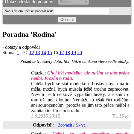
Dotaz odeslat do poradny:
Napiš číslem
pět set padesát šest
:
Poradna 'Rodina'
- dotazy a odpovědi
Strana:
1
<<
12
13
14
15
16
17
18
19
20
Pokud se ti některý dotaz líbí, klikni na ikonu vlevo vedle otázky.
Otázka:
Chci být modelka, ale našim se tato práce
nelíbí. Prosím o radu.
Chtěla bych se stát modelkou. Postavu bych na to
měla, možná bych musela ještě trochu zapracovat.
Nevím jestli celkově vypadám hezky, ale sním o
tom už moc dlouho. Nemůžu to však říct rodičům
ani sourozencům, protože se jim tato práce nelíbí a
zamítají to. Prosím o radu...
3.6.2015 20:12
Tit, 15 let
Odpověď:
Otázka:
Nelíbí se mi mamčina metoda