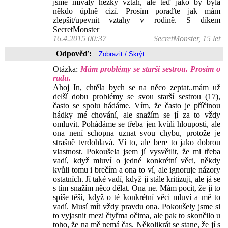
jsme mívaly hezký vztah, ale teď jako by byla
někdo úplně cizí. Prosím poraďte jak mám
zlepšit/upevnit vztahy v rodině. S díkem
SecretMonster
16.4.2015 00:37
SecretMonster, 15 let
Odpověď:
Otázka:
Mám problémy se starší sestrou. Prosím o
radu.
Ahoj In, chtěla bych se na něco zeptat..mám už
delší dobu problémy se svou starší sestrou (17),
často se spolu hádáme. Vím, že často je příčinou
hádky mé chování, ale snažím se jí za to vždy
omluvit. Pohádáme se třeba jen kvůli hlouposti, ale
ona není schopna uznat svou chybu, protože je
strašně tvrdohlavá. Ví to, ale bere to jako dobrou
vlastnost. Pokoušela jsem jí vysvětlit, že mi třeba
vadí, když mluví o jedné konkrétní věci, někdy
kvůli tomu i brečím a ona to ví, ale ignoruje názory
ostatních. Jí také vadí, když ji stále kritizuji, ale já se
s tím snažím něco dělat. Ona ne. Mám pocit, že ji to
spíše těší, když o té konkrétní věci mluví a mě to
vadí. Musí mít vždy pravdu ona. Pokoušely jsme si
to vyjasnit mezi čtyřma očima, ale pak to skončilo u
toho, že na mě nemá čas. Několikrát se stane, že jí s