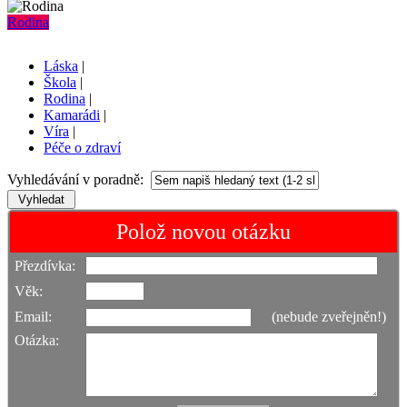
Rodina
Láska
|
Škola
|
Rodina
|
Kamarádi
|
Víra
|
Péče o zdraví
Vyhledávání v poradně:
Polož novou otázku
Přezdívka:
Věk:
Email:
(nebude zveřejněn!)
Otázka: