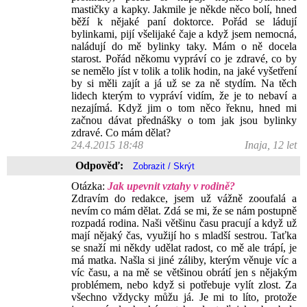
mastičky a kapky. Jakmile je někde něco bolí, hned
běží k nějaké paní doktorce. Pořád se ládují
bylinkami, pijí všelijaké čaje a když jsem nemocná,
naládují do mě bylinky taky. Mám o ně docela
starost. Pořád někomu vypráví co je zdravé, co by
se nemělo jíst v tolik a tolik hodin, na jaké vyšetření
by si měli zajít a já už se za ně stydím. Na těch
lidech kterým to vypráví vidím, že je to nebaví a
nezajímá. Když jim o tom něco řeknu, hned mi
začnou dávat přednášky o tom jak jsou bylinky
zdravé. Co mám dělat?
24.4.2015 18:48
Inaja, 12 let
Odpověď:
Otázka:
Jak upevnit vztahy v rodině?
Zdravím do redakce, jsem už vážně zooufalá a
nevím co mám dělat. Zdá se mi, že se nám postupně
rozpadá rodina. Naši většinu času pracují a když už
mají nějaký čas, využijí ho s mladší sestrou. Taťka
se snaží mi někdy udělat radost, co mě ale trápí, je
má matka. Našla si jiné záliby, kterým věnuje víc a
víc času, a na mě se většinou obrátí jen s nějakým
problémem, nebo když si potřebuje vylít zlost. Za
všechno vždycky můžu já. Je mi to líto, protože