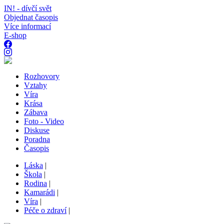
IN! - dívčí svět
Objednat časopis
Více informací
E-shop
Rozhovory
Vztahy
Víra
Krása
Zábava
Foto - Video
Diskuse
Poradna
Časopis
Láska
|
Škola
|
Rodina
|
Kamarádi
|
Víra
|
Péče o zdraví
|