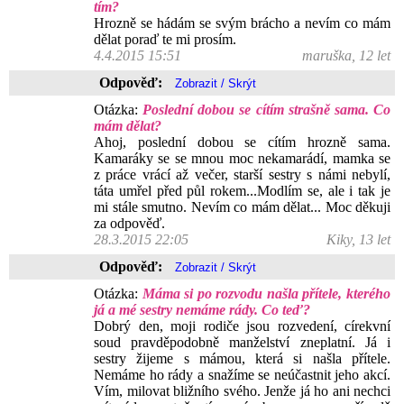
tím?
Hrozně se hádám se svým brácho a nevím co mám
dělat poraď te mi prosím.
4.4.2015 15:51
maruška, 12 let
Odpověď:
Otázka:
Poslední dobou se cítím strašně sama. Co
mám dělat?
Ahoj, poslední dobou se cítím hrozně sama.
Kamaráky se se mnou moc nekamarádí, mamka se
z práce vrácí až večer, starší sestry s námi nebylí,
táta umřel před půl rokem...Modlím se, ale i tak je
mi stále smutno. Nevím co mám dělat... Moc děkuji
za odpověď.
28.3.2015 22:05
Kiky, 13 let
Odpověď:
Otázka:
Máma si po rozvodu našla přítele, kterého
já a mé sestry nemáme rády. Co teď?
Dobrý den, moji rodiče jsou rozvedení, círekvní
soud pravděpodobně manželství zneplatní. Já i
sestry žijeme s mámou, která si našla přítele.
Nemáme ho rády a snažíme se neúčastnit jeho akcí.
Vím, milovat bližního svého. Jenže já ho ani nechci