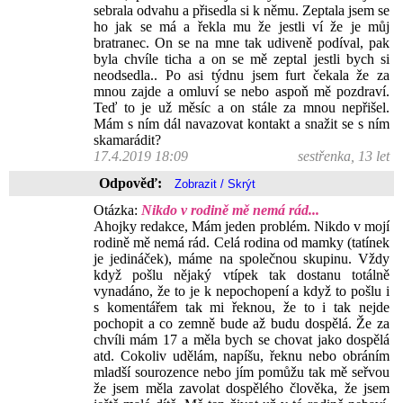
sebrala odvahu a přisedla si k němu. Zeptala jsem se
ho jak se má a řekla mu že jestli ví že je můj
bratranec. On se na mne tak udiveně podíval, pak
byla chvíle ticha a on se mě zeptal jestli bych si
neodsedla.. Po asi týdnu jsem furt čekala že za
mnou zajde a omluví se nebo aspoň mě pozdraví.
Teď to je už měsíc a on stále za mnou nepřišel.
Mám s ním dál navazovat kontakt a snažit se s ním
skamarádit?
17.4.2019 18:09
sestřenka, 13 let
Odpověď:
Otázka:
Nikdo v rodině mě nemá rád...
Ahojky redakce, Mám jeden problém. Nikdo v mojí
rodině mě nemá rád. Celá rodina od mamky (tatínek
je jedináček), máme na společnou skupinu. Vždy
když pošlu nějaký vtípek tak dostanu totálně
vynadáno, že to je k nepochopení a když to pošlu i
s komentářem tak mi řeknou, že to i tak nejde
pochopit a co zemně bude až budu dospělá. Že za
chvíli mám 17 a měla bych se chovat jako dospělá
atd. Cokoliv udělám, napíšu, řeknu nebo obráním
mladší sourozence nebo jím pomůžu tak mě seřvou
že jsem měla zavolat dospělého člověka, že jsem