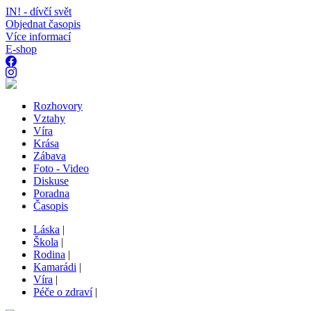
IN! - dívčí svět
Objednat časopis
Více informací
E-shop
Rozhovory
Vztahy
Víra
Krása
Zábava
Foto - Video
Diskuse
Poradna
Časopis
Láska
|
Škola
|
Rodina
|
Kamarádi
|
Víra
|
Péče o zdraví
|