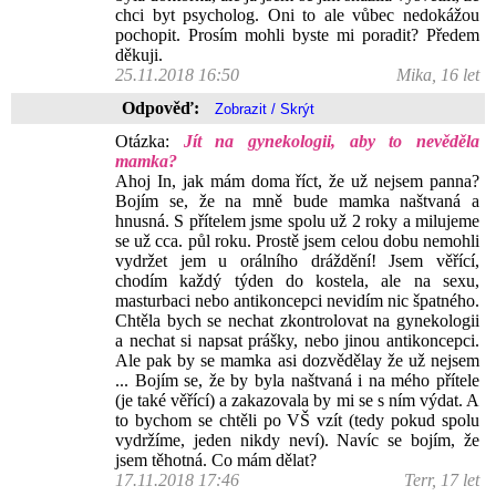
chci byt psycholog. Oni to ale vůbec nedokážou
pochopit. Prosím mohli byste mi poradit? Předem
děkuji.
25.11.2018 16:50
Mika, 16 let
Odpověď:
Otázka:
Jít na gynekologii, aby to nevěděla
mamka?
Ahoj In, jak mám doma říct, že už nejsem panna?
Bojím se, že na mně bude mamka naštvaná a
hnusná. S přítelem jsme spolu už 2 roky a milujeme
se už cca. půl roku. Prostě jsem celou dobu nemohli
vydržet jem u orálního dráždění! Jsem věřící,
chodím každý týden do kostela, ale na sexu,
masturbaci nebo antikoncepci nevidím nic špatného.
Chtěla bych se nechat zkontrolovat na gynekologii
a nechat si napsat prášky, nebo jinou antikoncepci.
Ale pak by se mamka asi dozvědělay že už nejsem
... Bojím se, že by byla naštvaná i na mého přítele
(je také věřící) a zakazovala by mi se s ním výdat. A
to bychom se chtěli po VŠ vzít (tedy pokud spolu
vydržíme, jeden nikdy neví). Navíc se bojím, že
jsem těhotná. Co mám dělat?
17.11.2018 17:46
Terr, 17 let