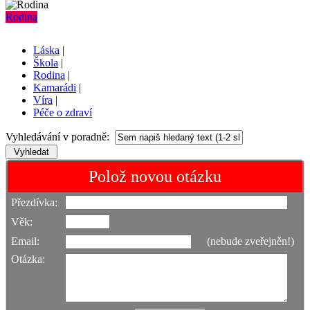
Rodina
Láska
|
Škola
|
Rodina
|
Kamarádi
|
Víra
|
Péče o zdraví
Vyhledávání v poradně:
Polož novou otázku
Přezdívka:
Věk:
Email:
(nebude zveřejněn!)
Otázka: