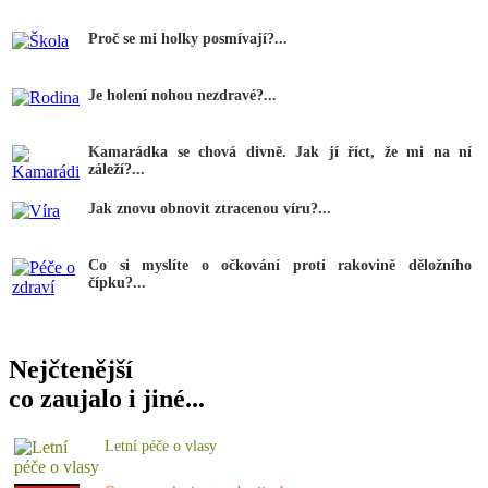
Proč se mi holky posmívají?...
Je holení nohou nezdravé?...
Kamarádka se chová divně. Jak jí říct, že mi na ní
záleží?...
Jak znovu obnovit ztracenou víru?...
Co si myslíte o očkování proti rakovině děložního
čípku?...
Nejčtenější
co zaujalo i jiné...
Letní péče o vlasy