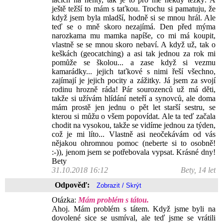
ještě težší to mám s taťkou. Trochu si pamatuju, že
když jsem byla mladší, hodně si se mnou hrál. Ale
teď se o mně skoro nezajímá. Den před mýma
narozkama mu mamka napíše, co mi má koupit,
vlastně se se mnou skoro nebaví. A když už, tak o
keškách (geocatching) a asi tak jednou za rok mi
pomůže se školou... a zase když si vezmu
kamarádky... jejich taťkové s nimi řeší všechno,
zajímají je jejich pocity a zážitky. Já jsem za svojí
rodinu hrozně ráda! Pár sourozenců už má děti,
takže si užívám hlídání neteří a synovců, ale doma
mám prostě jen jednu o pět let starší sestru, se
kterou si můžu o všem popovídat. Ale ta teď začala
chodit na vysokou, takže se vidíme jednou za týden,
což je mi líto... Vlastně asi neočekávám od vás
nějakou ohromnou pomoc (neberte si to osobně!
:-)), jenom jsem se potřebovala vypsat. Krásné dny!
Bety
31.10.2018 16:12
Bety, 14 let
Odpověď:
Otázka:
Mám problém s tátou.
Ahoj. Mám problém s tátem. Když jsme byli na
dovolené sice se usmíval, ale teď jsme se vrátili