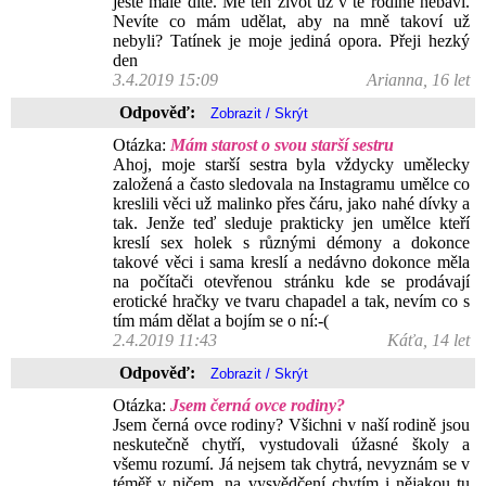
ještě malé dítě. Mě ten život už v té rodině nebaví.
Nevíte co mám udělat, aby na mně takoví už
nebyli? Tatínek je moje jediná opora. Přeji hezký
den
3.4.2019 15:09
Arianna, 16 let
Odpověď:
Otázka:
Mám starost o svou starší sestru
Ahoj, moje starší sestra byla vždycky umělecky
založená a často sledovala na Instagramu umělce co
kreslili věci už malinko přes čáru, jako nahé dívky a
tak. Jenže teď sleduje prakticky jen umělce kteří
kreslí sex holek s různými démony a dokonce
takové věci i sama kreslí a nedávno dokonce měla
na počítači otevřenou stránku kde se prodávají
erotické hračky ve tvaru chapadel a tak, nevím co s
tím mám dělat a bojím se o ní:-(
2.4.2019 11:43
Káťa, 14 let
Odpověď:
Otázka:
Jsem černá ovce rodiny?
Jsem černá ovce rodiny? Všichni v naší rodině jsou
neskutečně chytří, vystudovali úžasné školy a
všemu rozumí. Já nejsem tak chytrá, nevyznám se v
téměř v ničem, na vysvědčení chytím i nějakou tu