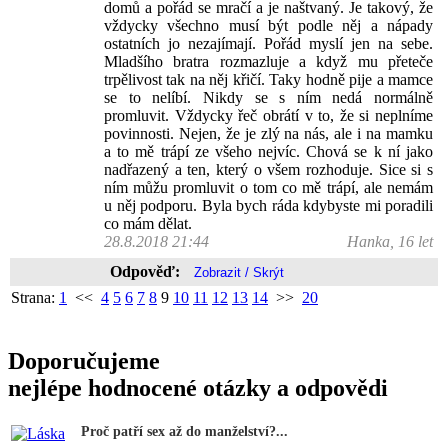
domů a pořád se mračí a je naštvaný. Je takový, že
vždycky všechno musí být podle něj a nápady
ostatních jo nezajímají. Pořád myslí jen na sebe.
Mladšího bratra rozmazluje a když mu přeteče
trpělivost tak na něj křičí. Taky hodně pije a mamce
se to nelíbí. Nikdy se s ním nedá normálně
promluvit. Vždycky řeč obrátí v to, že si neplníme
povinnosti. Nejen, že je zlý na nás, ale i na mamku
a to mě trápí ze všeho nejvíc. Chová se k ní jako
nadřazený a ten, který o všem rozhoduje. Sice si s
ním můžu promluvit o tom co mě trápí, ale nemám
u něj podporu. Byla bych ráda kdybyste mi poradili
co mám dělat.
28.8.2018 21:44
Hanka, 16 let
Odpověď:
Strana:
1
<<
4
5
6
7
8
9
10
11
12
13
14
>>
20
Doporučujeme
nejlépe hodnocené otázky a odpovědi
Proč patří sex až do manželství?...