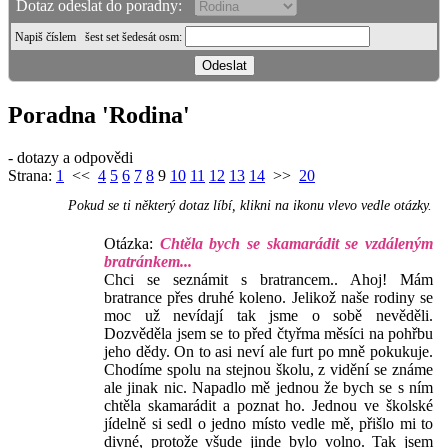
Dotaz odeslat do poradny:
Napiš číslem
šest set šedesát osm
:
Poradna 'Rodina'
- dotazy a odpovědi
Strana:
1
<<
4
5
6
7
8
9
10
11
12
13
14
>>
20
Pokud se ti některý dotaz líbí, klikni na ikonu vlevo vedle otázky.
Otázka:
Chtěla bych se skamarádit se vzdáleným
bratránkem...
Chci se seznámit s bratrancem.. Ahoj! Mám
bratrance přes druhé koleno. Jelikož naše rodiny se
moc už nevídají tak jsme o sobě nevěděli.
Dozvěděla jsem se to před čtyřma měsíci na pohřbu
jeho dědy. On to asi neví ale furt po mně pokukuje.
Chodíme spolu na stejnou školu, z vidění se známe
ale jinak nic. Napadlo mě jednou že bych se s ním
chtěla skamarádit a poznat ho. Jednou ve školské
jídelně si sedl o jedno místo vedle mě, přišlo mi to
divné, protože všude jinde bylo volno. Tak jsem