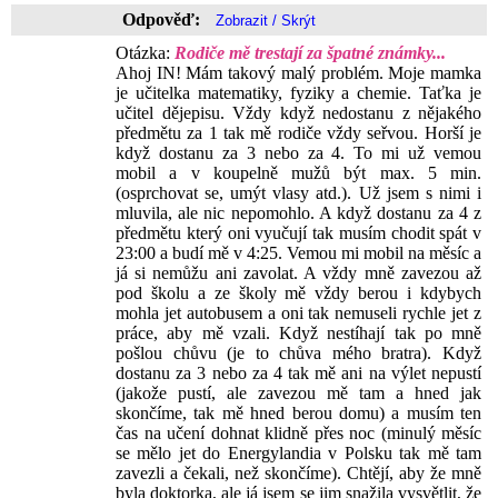
Odpověď:
Otázka:
Rodiče mě trestají za špatné známky...
Ahoj IN! Mám takový malý problém. Moje mamka
je učitelka matematiky, fyziky a chemie. Taťka je
učitel dějepisu. Vždy když nedostanu z nějakého
předmětu za 1 tak mě rodiče vždy seřvou. Horší je
když dostanu za 3 nebo za 4. To mi už vemou
mobil a v koupelně mužů být max. 5 min.
(osprchovat se, umýt vlasy atd.). Už jsem s nimi i
mluvila, ale nic nepomohlo. A když dostanu za 4 z
předmětu který oni vyučují tak musím chodit spát v
23:00 a budí mě v 4:25. Vemou mi mobil na měsíc a
já si nemůžu ani zavolat. A vždy mně zavezou až
pod školu a ze školy mě vždy berou i kdybych
mohla jet autobusem a oni tak nemuseli rychle jet z
práce, aby mě vzali. Když nestíhají tak po mně
pošlou chůvu (je to chůva mého bratra). Když
dostanu za 3 nebo za 4 tak mě ani na výlet nepustí
(jakože pustí, ale zavezou mě tam a hned jak
skončíme, tak mě hned berou domu) a musím ten
čas na učení dohnat klidně přes noc (minulý měsíc
se mělo jet do Energylandia v Polsku tak mě tam
zavezli a čekali, než skončíme). Chtějí, aby že mně
byla doktorka, ale já jsem se jim snažila vysvětlit, že