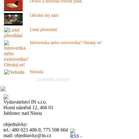
Ovoce a zelenina trochu jinak
Odvahu dej nám
Letní přemítání
Introvertka nebo extrovertka? Otestuj se!
Nehoda
(za poslední 2 měsíce)
Vydavatelství IN s.r.o.
Horní náměstí 12, 466 01
Jablonec nad Nisou
objednávky:
tel.: 480 023 408-9, 775 598 604
mail: objednavky@in.cz