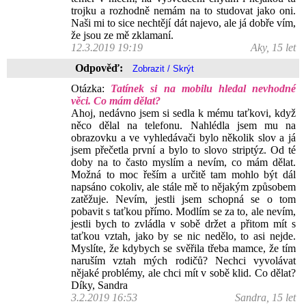
trojku a rozhodně nemám na to studovat jako oni.
Naši mi to sice nechtějí dát najevo, ale já dobře vím,
že jsou ze mě zklamaní.
12.3.2019 19:19
Aky, 15 let
Odpověď:
Otázka:
Tatínek si na mobilu hledal nevhodné
věci. Co mám dělat?
Ahoj, nedávno jsem si sedla k mému taťkovi, když
něco dělal na telefonu. Nahlédla jsem mu na
obrazovku a ve vyhledávači bylo několik slov a já
jsem přečetla první a bylo to slovo striptýz. Od té
doby na to často myslím a nevím, co mám dělat.
Možná to moc řeším a určitě tam mohlo být dál
napsáno cokoliv, ale stále mě to nějakým způsobem
zatěžuje. Nevím, jestli jsem schopná se o tom
pobavit s taťkou přímo. Modlím se za to, ale nevím,
jestli bych to zvládla v sobě držet a přitom mít s
taťkou vztah, jako by se nic nedělo, to asi nejde.
Myslíte, že kdybych se svěřila třeba mamce, že tím
naruším vztah mých rodičů? Nechci vyvolávat
nějaké problémy, ale chci mít v sobě klid. Co dělat?
Díky, Sandra
3.2.2019 16:53
Sandra, 15 let