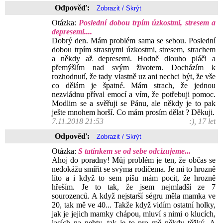
Odpověď:
Otázka:
Poslední dobou trpím úzkostmi, stresem a
depresemi....
Dobrý den. Mám problém sama se sebou. Poslední
dobou trpím strasnymi úzkostmi, stresem, strachem
a někdy až depresemi. Hodně dlouho pláči a
přemýšlím nad svým životem. Docházím k
rozhodnutí, že tady vlastně uz ani nechci být, že vše
co dělám je špatné. Mám strach, že jednou
nezvládnu příval emocí a vím, že potřebuji pomoc.
Modlim se a svěřuji se Pánu, ale někdy je to pak
ješte mnohem horší. Co mám prosím dělat ? Děkuji.
7.11.2018 21:53
:), 17 let
Odpověď:
Otázka:
S tatínkem se od sebe odcizujeme...
Ahoj do poradny! Můj problém je ten, že občas se
nedokážu smířit se svýma rodičema. Je mi to hrozně
líto a i když to sem píšu mám pocit, že hrozně
hřeším. Je to tak, že jsem nejmladší ze 7
sourozenců. A když nejstarší ségru měla mamka ve
20, tak mě ve 40... Takže když vidím ostatní holky,
jak je jejich mamky chápou, mluví s nimi o klucích,
lacích na nehty, tak je to pro mě někdy těžký. A