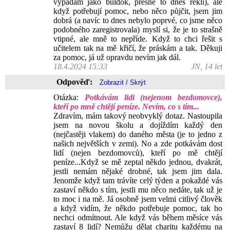
vypadám jako buldok, přesně to dnes řekli), ale
když potřebují pomoc, nebo něco půjčit, jsem jim
dobrá (a navíc to dnes nebylo poprvé, co jsme něco
podobného zaregistrovala) myslí si, že je to strašně
vtipné, ale mně to nepříde. Když to chci řešit s
učitelem tak na mě křičí, že práskám a tak. Děkuji
za pomoc, já už opravdu nevím jak dál.
18.4.2024 15:33
JN, 14 let
Odpověď:
Otázka:
Potkávám lidi (nejenom bezdomovce),
kteří po mně chtějí peníze. Nevím, co s tím...
Zdravím, mám takový neobvyklý dotaz. Nastoupila
jsem na novou školu a dojíždím každý den
(nejčastěji vlakem) do daného města (je to jedno z
našich největších v zemi). No a zde potkávám dost
lidí (nejen bezdomovců), kteří po mě chtějí
peníze...Když se mě zeptal někdo jednou, dvakrát,
jestli nemám nějaké drobné, tak jsem jim dala.
Jenomže když tam trávíte celý týden a pokaždé vás
zastaví někdo s tím, jestli mu něco nedáte, tak už je
to moc i na mě. Já osobně jsem velmi citlivý člověk
a když vidím, že někdo potřebuje pomoc, tak ho
nechci odmítnout. Ale když vás během měsíce vás
zastaví 8 lidí? Nemůžu dělat charitu každému na