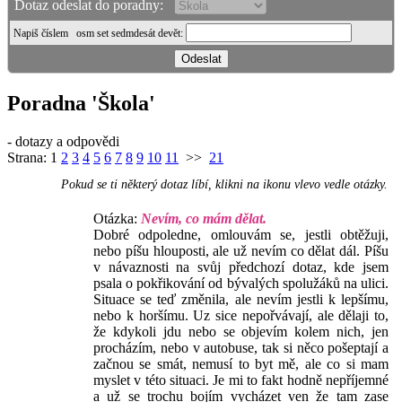
Dotaz odeslat do poradny:
Napiš číslem
osm set sedmdesát devět
:
Poradna 'Škola'
- dotazy a odpovědi
Strana:
1
2
3
4
5
6
7
8
9
10
11
>>
21
Pokud se ti některý dotaz líbí, klikni na ikonu vlevo vedle otázky.
Otázka:
Nevím, co mám dělat.
Dobré odpoledne, omlouvám se, jestli obtěžuji,
nebo píšu hlouposti, ale už nevím co dělat dál. Píšu
v návaznosti na svůj předchozí dotaz, kde jsem
psala o pokřikování od bývalých spolužáků na ulici.
Situace se teď změnila, ale nevím jestli k lepšímu,
nebo k horšímu. Uz sice nepořvávají, ale dělaji to,
že kdykoli jdu nebo se objevím kolem nich, jen
procházím, nebo v autobuse, tak si něco pošeptají a
začnou se smát, nemusí to byt mě, ale co si mam
myslet v této situaci. Je mi to fakt hodně nepříjemné
a už se trochu bojím vycházet ven že tam zase