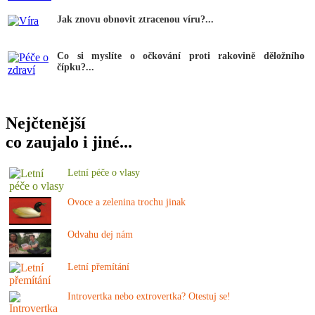
Jak znovu obnovit ztracenou víru?...
Co si myslíte o očkování proti rakovině děložního
čípku?...
Nejčtenější
co zaujalo i jiné...
Letní péče o vlasy
Ovoce a zelenina trochu jinak
Odvahu dej nám
Letní přemítání
Introvertka nebo extrovertka? Otestuj se!