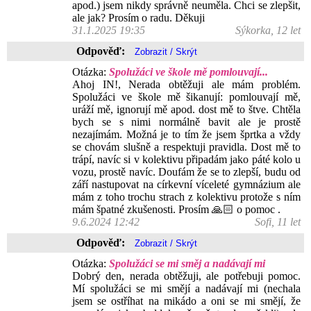
apod.) jsem nikdy správně neuměla. Chci se zlepšit,
ale jak? Prosím o radu. Děkuji
31.1.2025 19:35
Sýkorka, 12 let
Odpověď:
Otázka:
Spolužáci ve škole mě pomlouvají...
Ahoj IN!, Nerada obtěžuji ale mám problém.
Spolužáci ve škole mě šikanují: pomlouvají mě,
uráží mě, ignorují mě apod. dost mě to štve. Chtěla
bych se s nimi normálně bavit ale je prostě
nezajímám. Možná je to tím že jsem šprtka a vždy
se chovám slušně a respektuji pravidla. Dost mě to
trápí, navíc si v kolektivu připadám jako páté kolo u
vozu, prostě navíc. Doufám že se to zlepší, budu od
září nastupovat na církevní víceleté gymnázium ale
mám z toho trochu strach z kolektivu protože s ním
mám špatné zkušenosti. Prosím 🙏🏻 o pomoc .
9.6.2024 12:42
Sofi, 11 let
Odpověď:
Otázka:
Spolužáci se mi směj a nadávají mi
Dobrý den, nerada obtěžuji, ale potřebuji pomoc.
Mí spolužáci se mi smějí a nadávají mi (nechala
jsem se ostříhat na mikádo a oni se mi smějí, že