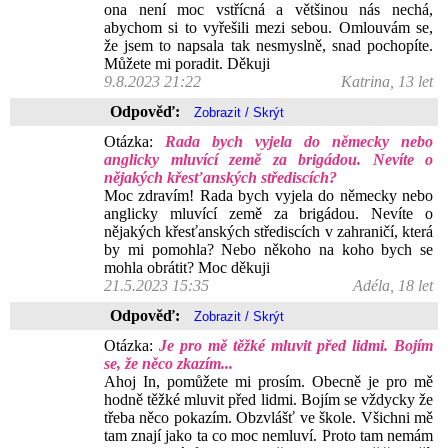
ona není moc vstřícná a většinou nás nechá,
abychom si to vyřešili mezi sebou. Omlouvám se,
že jsem to napsala tak nesmyslně, snad pochopíte.
Můžete mi poradit. Děkuji
9.8.2023 21:22
Katrina, 13 let
Odpověď:
Otázka:
Rada bych vyjela do německy nebo
anglicky mluvící země za brigádou. Nevíte o
nějakých křesťanských střediscích?
Moc zdravím! Rada bych vyjela do německy nebo
anglicky mluvící země za brigádou. Nevíte o
nějakých křesťanských střediscích v zahraničí, která
by mi pomohla? Nebo někoho na koho bych se
mohla obrátit? Moc děkuji
21.5.2023 15:35
Adéla, 18 let
Odpověď:
Otázka:
Je pro mě těžké mluvit před lidmi. Bojím
se, že něco zkazím...
Ahoj In, pomůžete mi prosím. Obecně je pro mě
hodně těžké mluvit před lidmi. Bojím se vždycky že
třeba něco pokazím. Obzvlášť ve škole. Všichni mě
tam znají jako ta co moc nemluví. Proto tam nemám