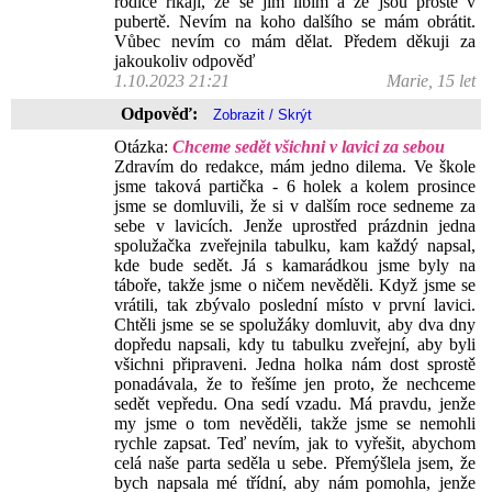
rodiče říkají, že se jim líbím a že jsou prostě v
pubertě. Nevím na koho dalšího se mám obrátit.
Vůbec nevím co mám dělat. Předem děkuji za
jakoukoliv odpověď
1.10.2023 21:21
Marie, 15 let
Odpověď:
Otázka:
Chceme sedět všichni v lavici za sebou
Zdravím do redakce, mám jedno dilema. Ve škole
jsme taková partička - 6 holek a kolem prosince
jsme se domluvili, že si v dalším roce sedneme za
sebe v lavicích. Jenže uprostřed prázdnin jedna
spolužačka zveřejnila tabulku, kam každý napsal,
kde bude sedět. Já s kamarádkou jsme byly na
táboře, takže jsme o ničem nevěděli. Když jsme se
vrátili, tak zbývalo poslední místo v první lavici.
Chtěli jsme se se spolužáky domluvit, aby dva dny
dopředu napsali, kdy tu tabulku zveřejní, aby byli
všichni připraveni. Jedna holka nám dost sprostě
ponadávala, že to řešíme jen proto, že nechceme
sedět vepředu. Ona sedí vzadu. Má pravdu, jenže
my jsme o tom nevěděli, takže jsme se nemohli
rychle zapsat. Teď nevím, jak to vyřešit, abychom
celá naše parta seděla u sebe. Přemýšlela jsem, že
bych napsala mé třídní, aby nám pomohla, jenže