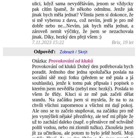
ulici, když sama nevydělávám, jenom se vždycky
pak cítím špatně, že někoho odmítnu. Jenže jak
jinak bych měla jednat? Všimla jsem si dokonce, že
si mě vyberou z davu, což nevím, jestli je pro mě
dobře nebo ne...Nevím, jak bych měla jednat, a
zároveň nemít výčitky, že jsem se nezachovala
jinak. Díky, hezký den přeji všem :)
7.11.2023 15:22
Brix, 19 let
Odpověď:
Otázka:
Provokování od kluků
Provokování od kluků Dobrý den potřebovala bych
poradit. Jednoho dne jedna spolužačka poslala na
sociální sítě moji fotku (předem se mě ptala a já
souhlasila), jenže k tomu pak připsala i popisek o
kterém jsem nevěděla (nebyl moc hezký). Poslala to
všem že třídy. Kluci si ze mě pak začeli dělat
srandu. Na začátku jsem si myslela, že na to za
chvíli všichni zapomenou a všichni mi dají pokoj.
Ale ono se to začelo stupňovat, na začátku pro mě
jen vymýšleli nějaké přezdívky, ale teď mi přijde že
už to zachází daleko (např. o přestávce mě schválně
polili vodou, nebo mi zlomili tužku). Zkoušela jsem
jít za učitelkou, ale potom to bylo ještě horší. Moji