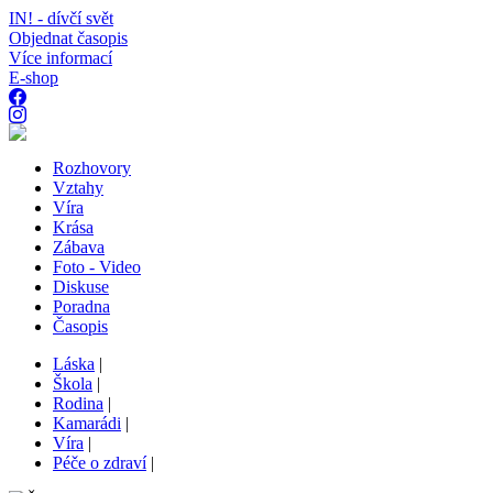
IN! - dívčí svět
Objednat časopis
Více informací
E-shop
Rozhovory
Vztahy
Víra
Krása
Zábava
Foto - Video
Diskuse
Poradna
Časopis
Láska
|
Škola
|
Rodina
|
Kamarádi
|
Víra
|
Péče o zdraví
|