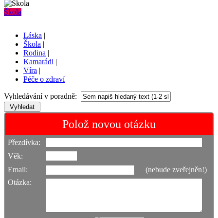
Škola
Láska
|
Škola
|
Rodina
|
Kamarádi
|
Víra
|
Péče o zdraví
Vyhledávání v poradně:
Polož novou otázku
Přezdívka:
Věk:
Email:
(nebude zveřejněn!)
Otázka: