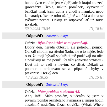
budou (ven chodím jen v \"případech krajní nouze\"
[procházka, škola, nákup pomůcek, vyzvednutí
balíčku] jinak jsem doma a chodí s mamkou nebo
kamarády). Jsem z toho už úplně zoufalá a doma se
svěřovat nechci. Děkuji za odpověď, ať už bude
jakákoli.
30.9.2025 15:54
JN, 16 let
Odpověď:
Otázka:
Bývalí spolužáci se mi posmívají.
Dobrý den, nerada obtěžuji, ale potřebuji pomoc.
Od září chodím na střední školu, ale o to nejde. Jede
o to, že moji bývalí spolužáci mě potkávají na ulici
a pokřikují na mě ponižující věci (ohledně vzhledu).
Dost mi to vadí a nevím, co dělat. Děkuji za
poomoc a omlouvám se za případné chyby v
pravopise. Hezký den
4.3.2025 18:35
JN, 15 let
Odpověď:
Otázka:
Mám problém s učením AJ.
Ahoj In!!!! Mám problém, s učením Aj jsem v
prvním ročníku osmiletého gymnázia a tempu hodin
absolutně nestačím, tázací slovíčka (What, Where