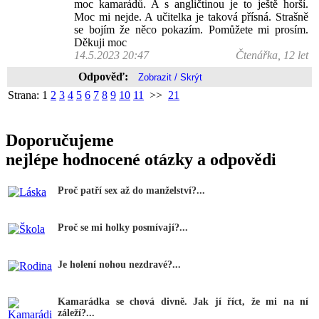
moc kamarádů. A s angličtinou je to ještě horší.
Moc mi nejde. A učitelka je taková přísná. Strašně
se bojím že něco pokazím. Pomůžete mi prosím.
Děkuji moc
14.5.2023 20:47
Čtenářka, 12 let
Odpověď:
Strana:
1
2
3
4
5
6
7
8
9
10
11
>>
21
Doporučujeme
nejlépe hodnocené otázky a odpovědi
Proč patří sex až do manželství?...
Proč se mi holky posmívají?...
Je holení nohou nezdravé?...
Kamarádka se chová divně. Jak jí říct, že mi na ní
záleží?...