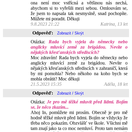
ona není moc vstřícná a většinou nás nechá,
abychom si to vyřešili mezi sebou. Omlouvám se,
že jsem to napsala tak nesmyslně, snad pochopíte.
Můžete mi poradit. Děkuji
9.8.2023 21:22
Katrina, 13 let
Odpověď:
Otázka:
Rada bych vyjela do německy nebo
anglicky mluvící země za brigádou. Nevíte o
nějakých křesťanských střediscích?
Moc zdravím! Rada bych vyjela do německy nebo
anglicky mluvící země za brigádou. Nevíte o
nějakých křesťanských střediscích v zahraničí, která
by mi pomohla? Nebo někoho na koho bych se
mohla obrátit? Moc děkuji
21.5.2023 15:35
Adéla, 18 let
Odpověď:
Otázka:
Je pro mě těžké mluvit před lidmi. Bojím
se, že něco zkazím...
Ahoj In, pomůžete mi prosím. Obecně je pro mě
hodně těžké mluvit před lidmi. Bojím se vždycky že
třeba něco pokazím. Obzvlášť ve škole. Všichni mě
tam znají jako ta co moc nemluví. Proto tam nemám