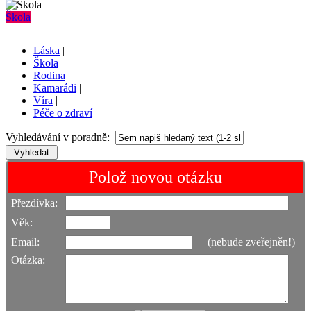
Škola
Láska
|
Škola
|
Rodina
|
Kamarádi
|
Víra
|
Péče o zdraví
Vyhledávání v poradně:
Polož novou otázku
Přezdívka:
Věk:
Email:
(nebude zveřejněn!)
Otázka: