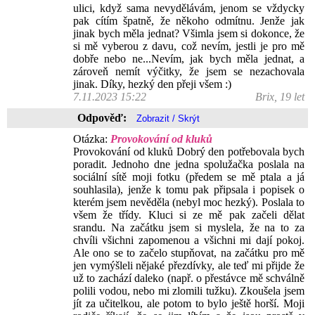
ulici, když sama nevydělávám, jenom se vždycky
pak cítím špatně, že někoho odmítnu. Jenže jak
jinak bych měla jednat? Všimla jsem si dokonce, že
si mě vyberou z davu, což nevím, jestli je pro mě
dobře nebo ne...Nevím, jak bych měla jednat, a
zároveň nemít výčitky, že jsem se nezachovala
jinak. Díky, hezký den přeji všem :)
7.11.2023 15:22
Brix, 19 let
Odpověď:
Otázka:
Provokování od kluků
Provokování od kluků Dobrý den potřebovala bych
poradit. Jednoho dne jedna spolužačka poslala na
sociální sítě moji fotku (předem se mě ptala a já
souhlasila), jenže k tomu pak připsala i popisek o
kterém jsem nevěděla (nebyl moc hezký). Poslala to
všem že třídy. Kluci si ze mě pak začeli dělat
srandu. Na začátku jsem si myslela, že na to za
chvíli všichni zapomenou a všichni mi dají pokoj.
Ale ono se to začelo stupňovat, na začátku pro mě
jen vymýšleli nějaké přezdívky, ale teď mi přijde že
už to zachází daleko (např. o přestávce mě schválně
polili vodou, nebo mi zlomili tužku). Zkoušela jsem
jít za učitelkou, ale potom to bylo ještě horší. Moji