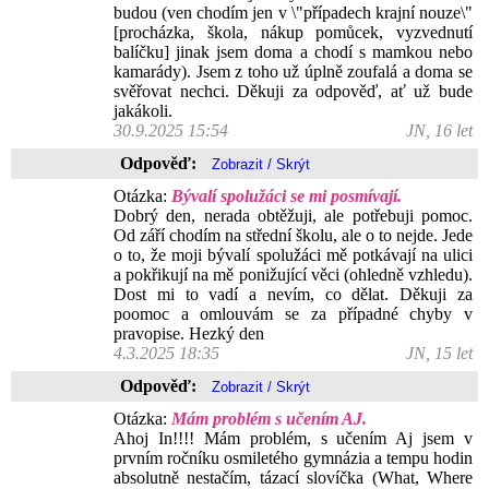
budou (ven chodím jen v \"případech krajní nouze\"
[procházka, škola, nákup pomůcek, vyzvednutí
balíčku] jinak jsem doma a chodí s mamkou nebo
kamarády). Jsem z toho už úplně zoufalá a doma se
svěřovat nechci. Děkuji za odpověď, ať už bude
jakákoli.
30.9.2025 15:54
JN, 16 let
Odpověď:
Otázka:
Bývalí spolužáci se mi posmívají.
Dobrý den, nerada obtěžuji, ale potřebuji pomoc.
Od září chodím na střední školu, ale o to nejde. Jede
o to, že moji bývalí spolužáci mě potkávají na ulici
a pokřikují na mě ponižující věci (ohledně vzhledu).
Dost mi to vadí a nevím, co dělat. Děkuji za
poomoc a omlouvám se za případné chyby v
pravopise. Hezký den
4.3.2025 18:35
JN, 15 let
Odpověď:
Otázka:
Mám problém s učením AJ.
Ahoj In!!!! Mám problém, s učením Aj jsem v
prvním ročníku osmiletého gymnázia a tempu hodin
absolutně nestačím, tázací slovíčka (What, Where