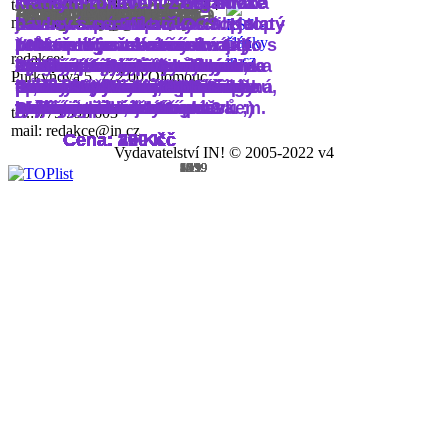
Dámské tričko vyšší gramáže
kapsičky na zip. Vnejší strana
ryzostí 925/1000. Povrchová
krátkým rukávem z organické
krátkým rukávem z organické
tel.: 480 023 408-9, 775 598 604
Placka střední
Dámské tričko
mikina na zip
Poslední kusy
Praktická taška
Přívěšky
dámské tričko
plakátů
Originální taška
tebe...
Dárečky z INu
Placka velká
magnetem
příběh!
Pozitivní tričko
brožury, diáře
Tobě
Bižuterie
tebe...
mail: objednavky@in.cz
klasického střihu. Výstřih je
je z hladkého úpletu. Na
kvalitní úprava. Podle
bavlny s certifikací OCS. Kulatý
Dámské módní tričko crop top -
bavlny s certifikací OCS. Kulatý
žebrovaný s elastanem.
rukávech je vsazený dvojitý
puncovního zákona do mají
Velmi elegantní dámské triko s
průkrčník s žebrováním 1x1.
100% prstencová česaná
průkrčník s žebrováním 1x1.
redakce:
Výběr veselých nevšedních
Zpevňující vyztužená lemovka
efektní proužek. Prodloužena
Plátěná taška přes rameno,
šperky do 3 g punc ryzosti a
krátkými rukávy a kulatým
Zesílené kryté švy v límci.
Veselé originální placky o
Praktické pomůcky na
Originální dámske tričko s
bavlna; Krátký střih; oversize
Závěsné náušnice různých
Zesílené kryté švy v límci.
Purkyňova 5, 772 00 Olomouc
placek o velikosti 32 mm pro
u krku. 100% částečně česaná
do hloubky boků. U větších
tvoříci sérii s tričkem se
šperky těžší než 3 g punc
průkrčníkem. Materiál Single
Plátěná taška tvoříci sérii s
Boční švy. Věnujte prosím
Různé drobnosti, které vždy
velikosti 44 mm. Ozdobí tašku,
ledničku, vhodné do každé
krátkym rukávem. 100 %
fit; žebrový výstřih. Tip:
tvarů. Zapínání: Afroháček s
Boční švy. Věnujte prosím
každou příležitost.
prstencová bavlna ...
velikost ...
stejným potiskem.
ryzosti, v ...
jersey, gramáž 160 g/m2
vzpomínkové a retro
tričkem se stejným potiskem.
zvýšen ...
potěší
vestu, čepici, klobouk...
rodiny.
Plátěná taška - béžová
bavlna, silikonová úprava.
vhodný na vrstvení oděvů ;)
gumovou zarážkou
zvýšen ...
tel.: 775 598 603
mail: redakce@in.cz
Cena: 20 Kč
Cena: 390 Kč
Cena: 270 Kč
Cena: 35 Kč
Cena: 200 Kč
Cena: 70 Kč
Cena: 390 Kč
Cena: 20 Kč
Cena: 200 Kč
Cena: 390 Kč
Cena: 20 Kč
Cena: 30 Kč
Cena: 29 Kč
Cena: 259 Kč
Cena: 390 Kč
Cena: 220 Kč
Cena: 420 Kč
Cena: 40 Kč
Cena: 390 Kč
Vydavatelství IN! © 2005-2022 v4
1/19
2/19
3/19
4/19
5/19
6/19
7/19
8/19
9/19
10/19
11/19
12/19
13/19
14/19
15/19
16/19
17/19
18/19
19/19