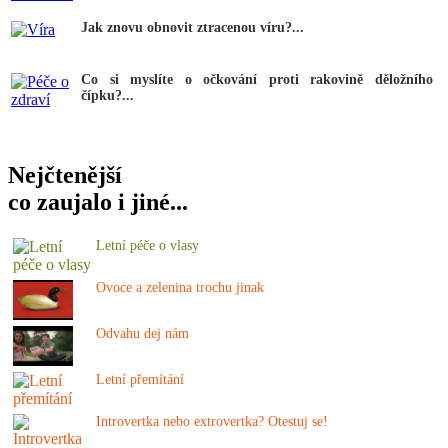
Jak znovu obnovit ztracenou víru?...
Co si myslíte o očkování proti rakovině děložního
čípku?...
Nejčtenější
co zaujalo i jiné...
Letní péče o vlasy
Ovoce a zelenina trochu jinak
Odvahu dej nám
Letní přemítání
Introvertka nebo extrovertka? Otestuj se!