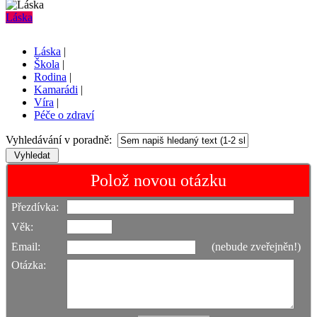
Láska
Láska
|
Škola
|
Rodina
|
Kamarádi
|
Víra
|
Péče o zdraví
Vyhledávání v poradně:
Polož novou otázku
Přezdívka:
Věk:
Email:
(nebude zveřejněn!)
Otázka: