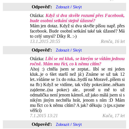
Odpověď:
Otázka:
Když si dva skvěle rozumí přes Facebook,
bude osobní setkání stejně úžasné?
Mám jen dotaz. Když si dva skvěle píšou např. přes
facebook. Bude osobní setkání také tak úžasné? Má
to celý smysl? Díky R. :-)
13.1.2015 20:55
Renča, 16 let
Odpověď:
Otázka:
Líbí se mi kluk, se kterým se vídám jednou
ročně. Mám mu říct, co k němu cítím?
Ahoj :) chtěla jsem se zeptat.. líbí se mi jeden
kluk..je o 6let starší než já:) Známe se už tak 12
let..vídáme se 1x do roka..bydlí na Moravě..píšem si
na fb:) Když se vidíme, tak vždy pokecáme..někam
zajdeme..(na pokec) ale.. prostě u mě to už
odmalička není jenom kámoš..už jako málá jsem si s
nikým jiným nechtěla hrát, jenom s ním :D Mám
mu říct co k němu cítím? A jak? děkuju :) (ps.s:jsme
věřící)
7.1.2015 13:21
Kača, 17 let
Odpověď: