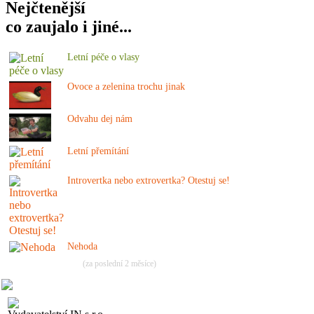
Nejčtenější
co zaujalo i jiné...
Letní péče o vlasy
Ovoce a zelenina trochu jinak
Odvahu dej nám
Letní přemítání
Introvertka nebo extrovertka? Otestuj se!
Nehoda
(za poslední 2 měsíce)