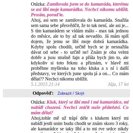
Otázka:
Zamilovala jsem se do kamaráda, kterému
se asi líbí moje kamarádka. Nechci nikomu ublížit.
Prosím, poraďte.
Ahoj, asi sem se zamilovala do kamaráda. Snažila
sem sama sebe přesvědčit, že to tak není, ale asi je...
S tím kamarádem se vídám málo - max tak jednou
do měsíce, ale to by až tak nevadilo. Já mám spíš
dojem, že jemu se líbí moje dobrá kamarádka.
Kdyby spolu chodili, určitě bych se je nesnažila
dávat od sebe - to určitě ne! Znám je oba velmi
dobře a jsou strašně fajn a přála bych jim to, ale
kdykoliv si toto řeknu a přiznám, v hlavě mi
proběhne myšlenka na toho kluka a s ní i další
představy, ve kterých jsme spolu já a on... Co mám
dělat?? Nechci nikomu ublížit.
5.1.2015 21:14
Jája, 17 let
Odpověď:
Otázka:
Kluk, který se líbí mně i mé kamarádce, mi
nabídl chození. Nechci zničit naše přátelství. Co
mám dělat?
Ahoj,tohle mě už trápí déle s klukem který mi
nabídl jestli snim budu chodit se znám skoro 3 roky,
ale kamarádce se taky líbí a to mi rve srdce nikdy