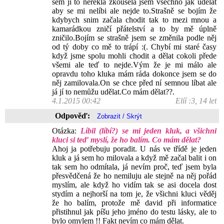
sem jí to neřekla zkoušela jsem všechno jak udělat
aby se mi nelíbi ale nejde to.Strašně se bojím že
kdybych snim začala chodit tak to mezi mnou a
kamarádkou zničí přátelství a to by mě úplně
zničilo.Bojím se strašně jsem se změnila podle něj
od tý doby co mě to trápí :(. Chybí mi staré časy
když jsme spolu mohli chodit a dělat cokoli přede
všemi ale teď to nejde.Vým že je mi málo ale
opravdu toho kluka mám ráda dokonce jsem se do
něj zamilovala.On se chce před ní semnou líbat ale
já jí to nemůžu udělat.Co mám dělat??.
4.1.2015 00:42
Elíí :3, 14 let
Odpověď:
Otázka:
Líbil (líbí?) se mi jeden kluk, a všichni
kluci si teď myslí, že ho balím. Co mám dělat?
Ahoj ja potřebuju poradit. U nás ve třídě je jeden
kluk a já sem ho milovala a když mě začal balit i on
tak sem ho odmítala, já nevím proč, teď jsem byla
přesvědčená že ho nemiluju ale stejně na něj pořád
myslím, ale když ho vidím tak se asi docela dost
stydím a nejhorší na tom je, že všichni kluci věděj
že ho balím, protože mě david při informatice
přistihnul jak píšu jeho jméno do testu lásky, ale to
bylo omylem !! Fakt nevím co mám dělat.