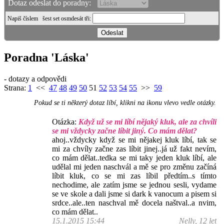
Dotaz odeslat do poradny:
Napiš číslem
šest set osmdesát tři
:
Poradna 'Láska'
- dotazy a odpovědi
Strana:
1
<<
47
48
49
50
51
52
53
54
55
>>
59
Pokud se ti některý dotaz líbí, klikni na ikonu vlevo vedle otázky.
Otázka:
Když už se mi líbí nějaký kluk, ale za chvíli
se mi vždycky začne líbit jiný. Co mám dělat?
ahoj..vždycky když se mi nějakej kluk líbí, tak se
mi za chvíly začne zas líbit jinej..já už fakt nevím,
co mám dělat..tedka se mi taky jeden kluk líbí, ale
udělal mi jeden naschvál a mě se pro změnu začíná
líbit kluk, co se mi zas líbil předtím..s tímto
nechodime, ale zatím jsme se jednou sesli, vydame
se ve skole a dali jsme si dark k vanocum a pisem si
srdce..ale..ten naschval mě docela naštval..a nvim,
co mám dělat..
15.1.2015 15:44
Nelly, 12 let