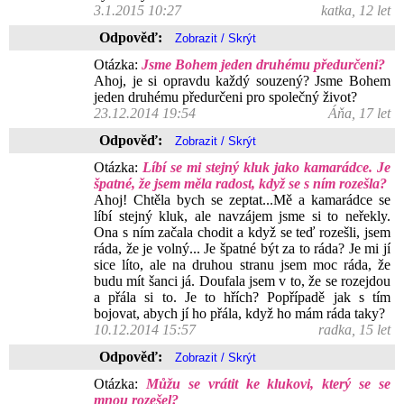
3.1.2015 10:27
katka, 12 let
Odpověď:
Otázka:
Jsme Bohem jeden druhému předurčeni?
Ahoj, je si opravdu každý souzený? Jsme Bohem
jeden druhému předurčeni pro společný život?
23.12.2014 19:54
Áňa, 17 let
Odpověď:
Otázka:
Líbí se mi stejný kluk jako kamarádce. Je
špatné, že jsem měla radost, když se s ním rozešla?
Ahoj! Chtěla bych se zeptat...Mě a kamarádce se
líbí stejný kluk, ale navzájem jsme si to neřekly.
Ona s ním začala chodit a když se teď rozešli, jsem
ráda, že je volný... Je špatné být za to ráda? Je mi jí
sice líto, ale na druhou stranu jsem moc ráda, že
budu mít šanci já. Doufala jsem v to, že se rozejdou
a přála si to. Je to hřích? Popřípadě jak s tím
bojovat, abych jí ho přála, když ho mám ráda taky?
10.12.2014 15:57
radka, 15 let
Odpověď:
Otázka:
Můžu se vrátit ke klukovi, který se se
mnou rozešel?