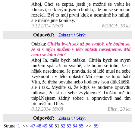
Ahoj. Chci se zeptat, jestli je možné se vrátit ke
klukovi, se kterým jsem chodila, ale on se se mnou
rozešel. Byl to můj první kluk a nesmírně ho miluji,
ale máme jiné koníčky.
9.12.2014 18:00
WERCA, 18 let
Odpověď:
Otázka:
Chtěla bych sex až po svatbě, ale bojím se,
že si s mým mužem v této oblasti nesedneme. Má
cenu se toho bát?
Ahoj In, měla bych otázku. Chtěla bych se svým
mužem spát až po svatbě, ale bojím se toho, že si
nějak nesedneme. Je pravda, že si lidé musí na sebe
zvyknout i v této oblasti? Má cenu se toho bát?
Vím, že třeba povaha nebo hodnoty jsou důležitější,
ale i tak...Myslíte si, že když se budeme opravdu
milovat, že si na sebe zvykneme? Trošku mě to
trápí.Nejsem žádný sobec a opravdově nad tím
přemýšlím. Díky.
8.12.2014 16:08
Ellen, 20 let
Odpověď:
Strana:
1
<<
47
48
49
50
51
52
53
54
55
>>
59