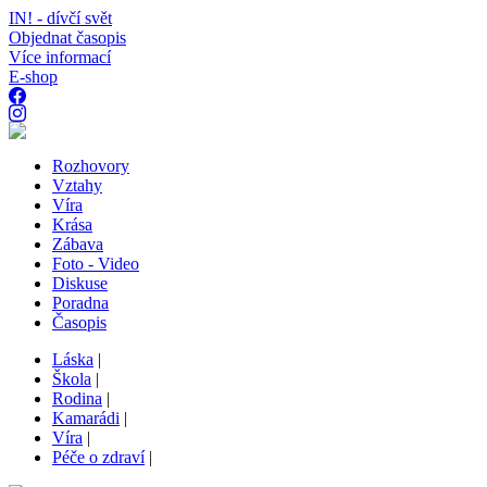
IN! - dívčí svět
Objednat časopis
Více informací
E-shop
Rozhovory
Vztahy
Víra
Krása
Zábava
Foto - Video
Diskuse
Poradna
Časopis
Láska
|
Škola
|
Rodina
|
Kamarádi
|
Víra
|
Péče o zdraví
|