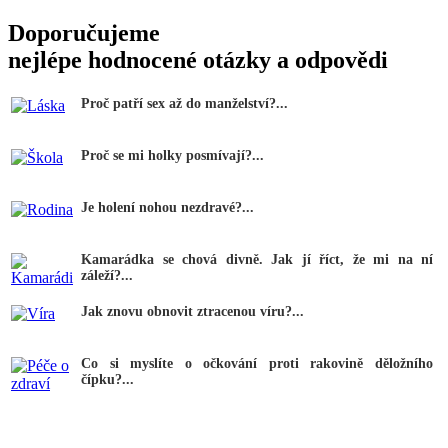
Doporučujeme
nejlépe hodnocené otázky a odpovědi
Proč patří sex až do manželství?...
Proč se mi holky posmívají?...
Je holení nohou nezdravé?...
Kamarádka se chová divně. Jak jí říct, že mi na ní
záleží?...
Jak znovu obnovit ztracenou víru?...
Co si myslíte o očkování proti rakovině děložního
čípku?...