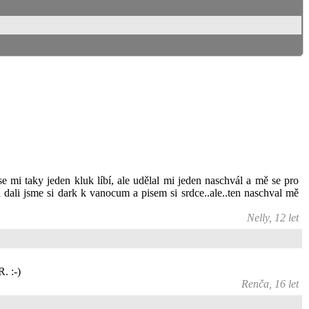
 se mi taky jeden kluk líbí, ale udělal mi jeden naschvál a mě se pro
a dali jsme si dark k vanocum a pisem si srdce..ale..ten naschval mě
Nelly, 12 let
. :-)
Renča, 16 let