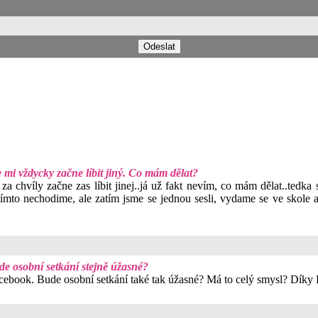
se mi vždycky začne líbit jiný. Co mám dělat?
za chvíly začne zas líbit jinej..já už fakt nevím, co mám dělat..tedka
s tímto nechodime, ale zatím jsme se jednou sesli, vydame se ve skole 
de osobní setkání stejně úžasné?
cebook. Bude osobní setkání také tak úžasné? Má to celý smysl? Díky R