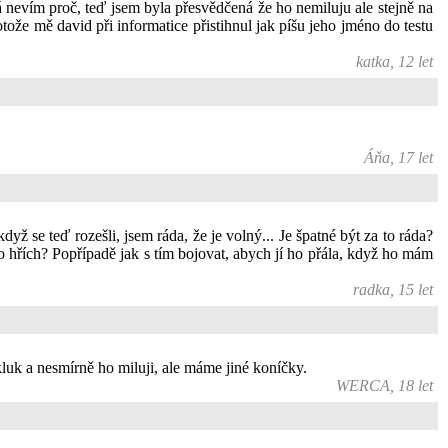
já nevím proč, teď jsem byla přesvědčená že ho nemiluju ale stejně na
otože mě david při informatice přistihnul jak píšu jeho jméno do testu
katka, 12 let
Áňa, 17 let
yž se teď rozešli, jsem ráda, že je volný... Je špatné být za to ráda?
e to hřích? Popřípadě jak s tím bojovat, abych jí ho přála, když ho mám
radka, 15 let
 kluk a nesmírně ho miluji, ale máme jiné koníčky.
WERCA, 18 let