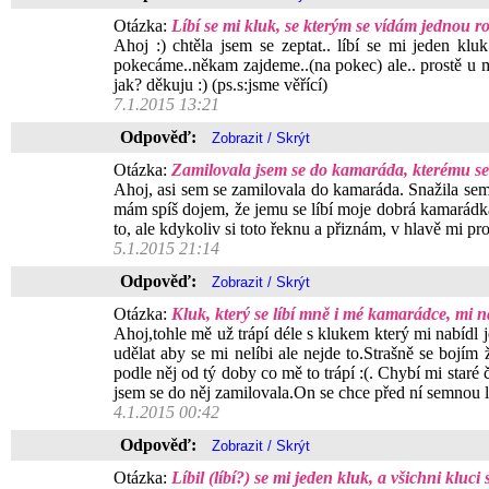
Otázka:
Líbí se mi kluk, se kterým se vídám jednou 
Ahoj :) chtěla jsem se zeptat.. líbí se mi jeden kl
pokecáme..někam zajdeme..(na pokec) ale.. prostě u 
jak? děkuju :) (ps.s:jsme věřící)
7.1.2015 13:21
Odpověď:
Otázka:
Zamilovala jsem se do kamaráda, kterému se 
Ahoj, asi sem se zamilovala do kamaráda. Snažila sem 
mám spíš dojem, že jemu se líbí moje dobrá kamarádka. 
to, ale kdykoliv si toto řeknu a přiznám, v hlavě mi p
5.1.2015 21:14
Odpověď:
Otázka:
Kluk, který se líbí mně i mé kamarádce, mi n
Ahoj,tohle mě už trápí déle s klukem který mi nabídl j
udělat aby se mi nelíbi ale nejde to.Strašně se bojí
podle něj od tý doby co mě to trápí :(. Chybí mi star
jsem se do něj zamilovala.On se chce před ní semnou l
4.1.2015 00:42
Odpověď:
Otázka:
Líbil (líbí?) se mi jeden kluk, a všichni kluc