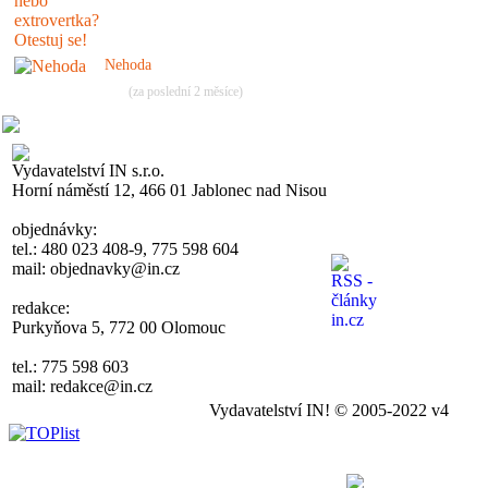
Nehoda
(za poslední 2 měsíce)
Vydavatelství IN s.r.o.
Horní náměstí 12, 466 01 Jablonec nad Nisou
objednávky:
tel.: 480 023 408-9, 775 598 604
mail: objednavky@in.cz
redakce:
Purkyňova 5, 772 00 Olomouc
tel.: 775 598 603
mail: redakce@in.cz
Vydavatelství IN! © 2005-2022 v4