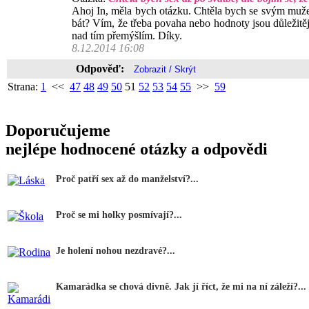
Ahoj In, měla bych otázku. Chtěla bych se svým mužem 
bát? Vím, že třeba povaha nebo hodnoty jsou důležitěj
nad tím přemýšlím. Díky.
8.12.2014 16:08
Odpověď:
Strana:
1
<<
47
48
49
50
51
52
53
54
55
>>
59
Doporučujeme
nejlépe hodnocené otázky a odpovědi
Proč patří sex až do manželství?...
Proč se mi holky posmívají?...
Je holení nohou nezdravé?...
Kamarádka se chová divně. Jak jí říct, že mi na ní záleží?...