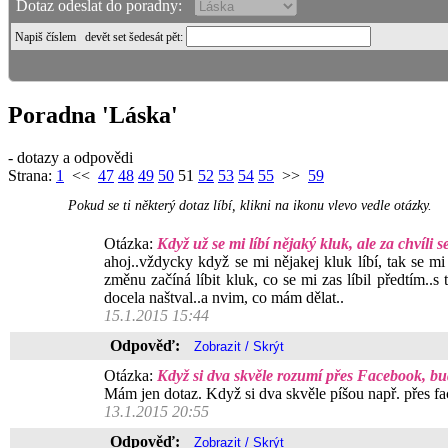
Dotaz odeslat do poradny:
Napiš číslem
devět set šedesát pět
:
Poradna 'Láska'
- dotazy a odpovědi
Strana:
1
<<
47
48
49
50
51
52
53
54
55
>>
59
Pokud se ti některý dotaz líbí, klikni na ikonu vlevo vedle otázky.
Otázka:
Když už se mi líbí nějaký kluk, ale za chvíli 
ahoj..vždycky když se mi nějakej kluk líbí, tak se mi 
změnu začíná líbit kluk, co se mi zas líbil předtím..
docela naštval..a nvim, co mám dělat..
15.1.2015 15:44
Odpověď:
Otázka:
Když si dva skvěle rozumí přes Facebook, bu
Mám jen dotaz. Když si dva skvěle píšou např. přes fa
13.1.2015 20:55
Odpověď: