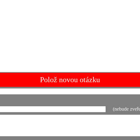
Polož novou otázku
(nebude zveře