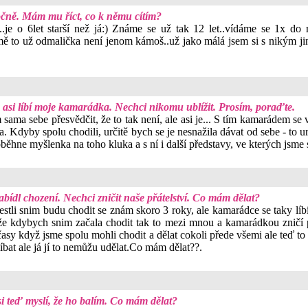
ročně. Mám mu říct, co k němu cítím?
uk..je o 6let starší než já:) Známe se už tak 12 let..vídáme se 1x d
mě to už odmalička není jenom kámoš..už jako málá jsem si s nikým j
asi líbí moje kamarádka. Nechci nikomu ublížit. Prosím, poraďte.
sama sebe přesvědčit, že to tak není, ale asi je... S tím kamarádem se 
Kdyby spolu chodili, určitě bych se je nesnažila dávat od sebe - to ur
roběhne myšlenka na toho kluka a s ní i další představy, ve kterých jsme
abídl chození. Nechci zničit naše přátelství. Co mám dělat?
estli snim budu chodit se znám skoro 3 roky, ale kamarádce se taky líb
m že kdybych snim začala chodit tak to mezi mnou a kamarádkou zničí p
é časy když jsme spolu mohli chodit a dělat cokoli přede všemi ale te
íbat ale já jí to nemůžu udělat.Co mám dělat??.
i si teď myslí, že ho balím. Co mám dělat?