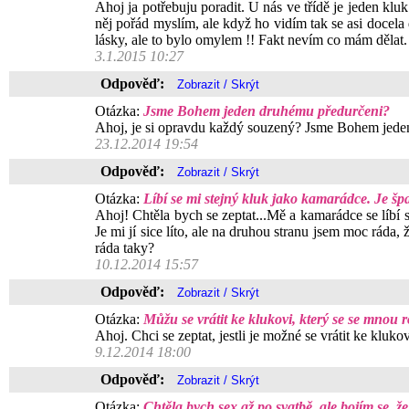
Ahoj ja potřebuju poradit. U nás ve třídě je jeden klu
něj pořád myslím, ale když ho vidím tak se asi docela d
lásky, ale to bylo omylem !! Fakt nevím co mám dělat.
3.1.2015 10:27
Odpověď:
Otázka:
Jsme Bohem jeden druhému předurčeni?
Ahoj, je si opravdu každý souzený? Jsme Bohem jeden
23.12.2014 19:54
Odpověď:
Otázka:
Líbí se mi stejný kluk jako kamarádce. Je špa
Ahoj! Chtěla bych se zeptat...Mě a kamarádce se líbí st
Je mi jí sice líto, ale na druhou stranu jsem moc ráda,
ráda taky?
10.12.2014 15:57
Odpověď:
Otázka:
Můžu se vrátit ke klukovi, který se se mnou r
Ahoj. Chci se zeptat, jestli je možné se vrátit ke kluk
9.12.2014 18:00
Odpověď:
Otázka:
Chtěla bych sex až po svatbě, ale bojím se, 