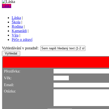
Láska
Láska
|
Škola
|
Rodina
|
Kamarádi
|
Víra
|
Péče o zdraví
Vyhledávání v poradně:
Přezdívka:
Věk:
Email:
Otázka: