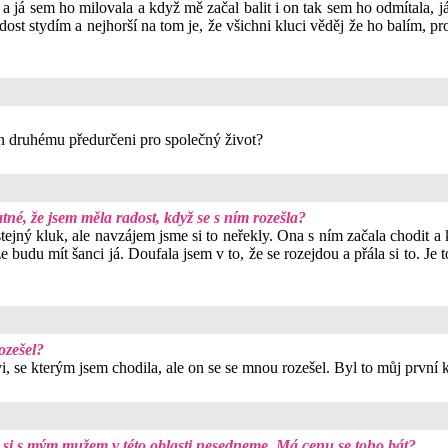
k a já sem ho milovala a když mě začal balit i on tak sem ho odmítala, 
ost stydím a nejhorší na tom je, že všichni kluci věděj že ho balím, pr
 druhému předurčeni pro společný život?
tné, že jsem měla radost, když se s ním rozešla?
ejný kluk, ale navzájem jsme si to neřekly. Ona s ním začala chodit a kd
 že budu mít šanci já. Doufala jsem v to, že se rozejdou a přála si to. J
ozešel?
ovi, se kterým jsem chodila, ale on se se mnou rozešel. Byl to můj první
že si s mým mužem v této oblasti nesedneme. Má cenu se toho bát?