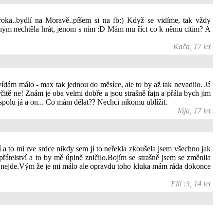
o roka..bydlí na Moravě..píšem si na fb:) Když se vidíme, tak vždy
iným nechtěla hrát, jenom s ním :D Mám mu říct co k němu cítím? A
Kača, 17 let
vídám málo - max tak jednou do měsíce, ale to by až tak nevadilo. Já
čitě ne! Znám je oba velmi dobře a jsou strašně fajn a přála bych jim
 spolu já a on... Co mám dělat?? Nechci nikomu ublížit.
Jája, 17 let
í a to mi rve srdce nikdy sem jí to neřekla zkoušela jsem všechno jak
řátelství a to by mě úplně zničilo.Bojím se strašně jsem se změnila
ď to nejde.Vým že je mi málo ale opravdu toho kluka mám ráda dokonce
Elíí :3, 14 let