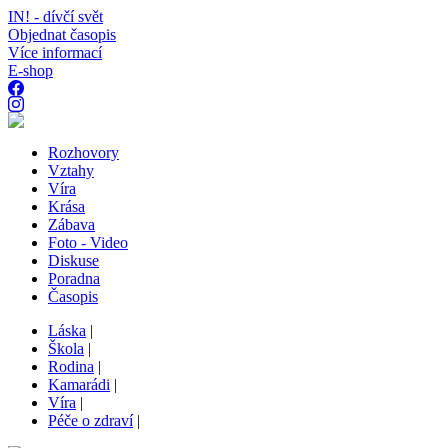
IN! - dívčí svět
Objednat časopis
Více informací
E-shop
Rozhovory
Vztahy
Víra
Krása
Zábava
Foto - Video
Diskuse
Poradna
Časopis
Láska
|
Škola
|
Rodina
|
Kamarádi
|
Víra
|
Péče o zdraví
|