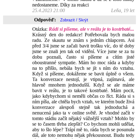
nedostaneme. Díky za reakci
25.4.2023 21:00
Leňa, 19 let
Odpověď:
Otázka:
Rádi si píšeme, ale v reálu je to kostrbaté...
Krásný den do redakce! Potřebovala bych malou
radu. Ze skautu se znám s jedním chlapcem. Asi
před 3/4 jsme se začali bavit trošku víc, do té doby
jsme se znali jen tak od vidění. Více jsme se za tu
dobu poznali, často si píšeme a cítím jisté
oboustranné sympatie. Mám ho moc ráda a kdyby
na to přišlo, nebála bych se jít s ním do vztahu.
Když si píšeme, dokážeme se bavit úplně o všem.
Ta konverzace nestojí, je vtipná, zajímavá, ale
hlavně mnohem jednodušší. Když se ale máme
bavit v reálu, je to takové kostrbaté. Mám pocit,
jako kdybychom si neměli občas co říct. Ráda si s
ním píšu, ale chtěla bych vztah, ve kterém bude živá
konverzace alespoň stejně tak jednoduchá a
nenucená jako ta v online světě. Je vhodné začít v
tomto stádiu začít nějaký vážnější vztah? Mohlo by
se to časem třeba zlepšit? Co bychom mohli udělat,
aby to šlo lépe? Trápí mě to, ráda bych se posunula
dál, ale toto nemohu nějak překousnout. Budu tedy