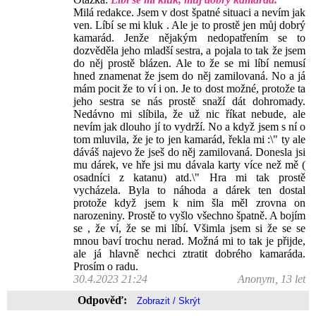
Milá redakce. Jsem v dost špatné situaci a nevím jak
ven. Líbí se mi kluk . Ale je to prostě jen můj dobrý
kamarád. Jenže nějakým nedopatřením se to
dozvěděla jeho mladší sestra, a pojala to tak že jsem
do něj prostě blázen. Ale to že se mi líbí nemusí
hned znamenat že jsem do něj zamilovaná. No a já
mám pocit že to ví i on. Je to dost možné, protože ta
jeho sestra se nás prostě snaží dát dohromady.
Nedávno mi slíbila, že už nic říkat nebude, ale
nevím jak dlouho jí to vydrží. No a když jsem s ní o
tom mluvila, že je to jen kamarád, řekla mi :\" ty ale
dáváš najevo že jseš do něj zamilovaná. Donesla jsi
mu dárek, ve hře jsi mu dávala karty více než mě (
osadníci z katanu) atd.\" Hra mi tak prostě
vycházela. Byla to náhoda a dárek ten dostal
protože když jsem k nim šla měl zrovna on
narozeniny. Prostě to vyšlo všechno špatně. A bojím
se , že ví, že se mi líbí. Všimla jsem si že se se
mnou baví trochu nerad. Možná mi to tak je přijde,
ale já hlavně nechci ztratit dobrého kamaráda.
Prosím o radu.
30.4.2023 21:24
Anonym, 13 let
Odpověď: