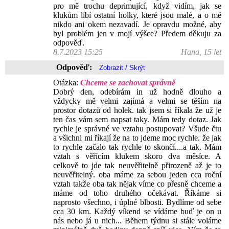
pro mě trochu deprimující, když vidím, jak se
klukům líbí ostatní holky, které jsou malé, a o mě
nikdo ani okem nezavadí. Je opravdu možné, aby
byl problém jen v mojí výšce? Předem děkuju za
odpověď.
8.7.2023 15:25
Hana, 15 let
Odpověď:
Otázka:
Chceme se zachovat správně
Dobrý den, odebírám in už hodně dlouho a
vždycky mě velmi zajímá a velmi se těším na
prostor dotazů od holek. tak jsem si říkala že už je
ten čas vám sem napsat taky. Mám tedy dotaz. Jak
rychle je správné ve vztahu postupovat? Všude čtu
a všichni mi říkají že na to jdeme moc rychle. že jak
to rychle začalo tak rychle to skončí....a tak. Mám
vztah s věřícím klukem skoro dva měsíce. A
celkově to jde tak neuvěřitelně přirozeně až je to
neuvěřitelný. oba máme za sebou jeden cca roční
vztah takže oba tak nějak víme co přesně chceme a
máme od toho druhého očekávat. Říkáme si
naprosto všechno, i úplné blbosti. Bydlíme od sebe
cca 30 km. Každý víkend se vídáme buď je on u
nás nebo já u nich... Během týdnu si stále voláme