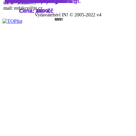
každou příležitost.
prstencová bavlna ...
velikost ...
stejným potiskem.
ryzosti, v ...
jersey, gramáž 160 g/m2
vzpomínkové a retro
tričkem se stejným potiskem.
zvýšen ...
potěší
vestu, čepici, klobouk...
rodiny.
Plátěná taška - béžová
bavlna, silikonová úprava.
vhodný na vrstvení oděvů ;)
gumovou zarážkou
zvýšen ...
tel.: 775 598 603
mail: redakce@in.cz
Cena: 20 Kč
Cena: 390 Kč
Cena: 270 Kč
Cena: 35 Kč
Cena: 200 Kč
Cena: 70 Kč
Cena: 390 Kč
Cena: 20 Kč
Cena: 200 Kč
Cena: 390 Kč
Cena: 20 Kč
Cena: 30 Kč
Cena: 29 Kč
Cena: 259 Kč
Cena: 390 Kč
Cena: 220 Kč
Cena: 420 Kč
Cena: 40 Kč
Cena: 390 Kč
Vydavatelství IN! © 2005-2022 v4
1/19
2/19
3/19
4/19
5/19
6/19
7/19
8/19
9/19
10/19
11/19
12/19
13/19
14/19
15/19
16/19
17/19
18/19
19/19