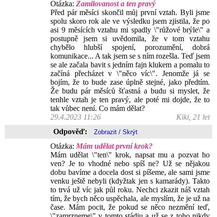
Otázka:
Zamilovanost a ten pravý
Před pár měsíci skončil můj první vztah. Byli jsme
spolu skoro rok ale ve výsledku jsem zjistila, že po
asi 9 měsících vztahu mi spadly \"růžové brýle\" a
postupně jsem si uvědomila, že v tom vztahu
chybělo hlubší spojení, porozumění, dobrá
komunikace... A tak jsem se s ním rozešla. Teď jsem
se ale začala bavit s jedním fajn klukem a pomalu to
začíná přecházet v \"něco víc\". Jenomže já se
bojím, že to bude zase úplně stejné, jako předtím.
Že budu pár měsíců šťastná a budu si myslet, že
tenhle vztah je ten pravý, ale poté mi dojde, že to
tak vůbec není. Co mám dělat?
29.4.2023 11:26
Kiki, 21 let
Odpověď:
Otázka:
Mám udělat první krok?
Mám udělat \"ten\" krok, napsat mu a pozvat ho
ven? Je to vhodné nebo spíš ne? Už se nějakou
dobu bavíme a docela dost si píšeme, ale sami jsme
venku ještě nebyli (kdyžtak jen s kamarády). Takto
to trvá už víc jak půl roku. Nechci zkazit náš vztah
tím, že bych něco uspěchala, ale myslím, že je už na
čase. Mám pocit, že pokud se něco nezmění teď,
\"zamrzneme\" v tomto stádiu a už se z toho nikdy