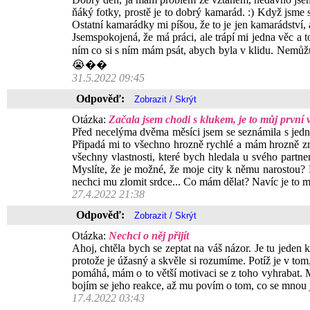
ňáký fotky, prostě je to dobrý kamarád. :) Když jsme 
Ostatní kamarádky mi píšou, že to je jen kamarádství, a
Jsemspokojená, že má práci, ale trápí mi jedna věc a t
ním co si s ním mám psát, abych byla v klidu. Nemůž
😭��
31.5.2022 09:45
Odpověď:
Otázka:
Začala jsem chodi s klukem, je to můj první v
Před necelýma dvěma měsíci jsem se seznámila s jedním
Připadá mi to všechno hrozně rychlé a mám hrozně zma
všechny vlastnosti, které bych hledala u svého partne
Myslíte, že je možné, že moje city k němu narostou? 
nechci mu zlomit srdce... Co mám dělat? Navíc je to m
27.4.2022 21:38
Odpověď:
Otázka:
Nechci o něj přijít
Ahoj, chtěla bych se zeptat na váš názor. Je tu jeden 
protože je úžasný a skvěle si rozumíme. Potíž je v to
pomáhá, mám o to větší motivaci se z toho vyhrabat. 
bojím se jeho reakce, až mu povím o tom, co se mnou 
17.4.2022 03:43