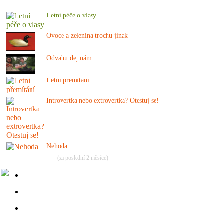
Letní péče o vlasy
Ovoce a zelenina trochu jinak
Odvahu dej nám
Letní přemítání
Introvertka nebo extrovertka? Otestuj se!
Nehoda
(za poslední 2 měsíce)