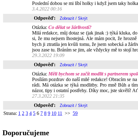
Poslední dobou se mi líbí holky i když jsem taky holka,
3.4.2022 00:16
Odpověď:
Otázka:
Co dělat se žárlivostí?
Milá redakce, můj dotaz se (jak jinak :) týká kluka, 
si, že mu nejsem lhostejná. Ale mám pocit, že hrozně
bych ji ztratila jen kvůli tomu, že jsem sobecká a žá
jsou zase tu. Bráním se jim, ale vždycky mě to stojí hro
29.3.2022 19:09
Odpověď:
Otázka:
Měli bychom se začít modlit s partnerem spo
Posílám pozdrav do naší milé redakce! Obracím se na
rádi. Má otázka se týká modlitby. Pro mně Bůh a tím
názor, tipy i ostatní postřehy. Díky moc, jste skvělí!
27.3.2022 21:35
Odpověď:
Strana:
1
2
3
4
5
6
7
8
9
10
11
>>
59
Doporučujeme