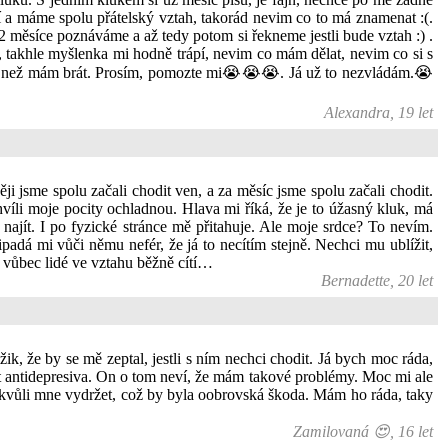
ní a máme spolu přátelský vztah, takorád nevim co to má znamenat :(.
e 2 měsíce poznáváme a až tedy potom si řekneme jestli bude vztah :) .
ál, takhle myšlenka mi hodně trápí, nevim co mám dělat, nevim co si s
éků, než mám brát. Prosím, pomozte mi😭😭😭. Já už to nezvládám.😭
Alexandra, 19 let
i jsme spolu začali chodit ven, a za měsíc jsme spolu začali chodit.
víli moje pocity ochladnou. Hlava mi říká, že je to úžasný kluk, má
 najít. I po fyzické stránce mě přitahuje. Ale moje srdce? To nevím.
adá mi vůči němu nefér, že já to necítím stejně. Nechci mu ublížit,
e vůbec lidé ve vztahu běžně cítí…
Bernadette, 20 let
ik, že by se mě zeptal, jestli s ním nechci chodit. Já bych moc ráda,
vat antidepresiva. On o tom neví, že mám takové problémy. Moc mi ale
h kvůli mne vydržet, což by byla oobrovská škoda. Mám ho ráda, taky
Zamilovaná 😍, 16 let