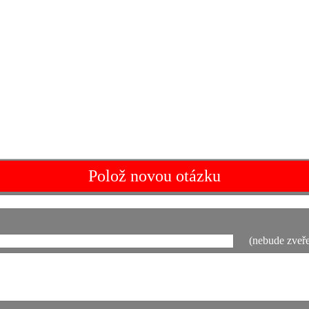
Polož novou otázku
(nebude zveře