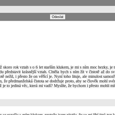
ž skoro rok vztah s o 6 let starším klukem, je mi s ním moc hezky, je
edu představit krásnější vztah. Chtěla bych s ním žít v čistotě až do 
totě nežil, i přesto že on věřící je. Nyní toho lituje, ale minulost sa
m, že předmanželská čistota se dodržuje proto, aby se člověk mohl s
yž je to jediná věc, která mi vadí? Myslíte, že bychom i přesto mohli
 rozešla s mím klukem, protože jsem zjistila, že se mi líbí jiný typ 