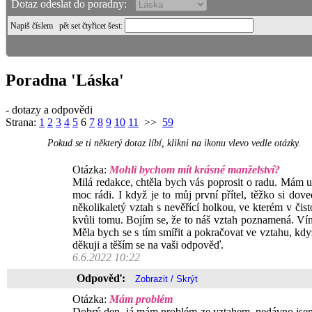
Dotaz odeslat do poradny:
Napiš číslem
pět set čtyřicet šest
:
Poradna 'Láska'
- dotazy a odpovědi
Strana:
1
2
3
4
5
6
7
8
9
10
11
>>
59
Pokud se ti některý dotaz líbí, klikni na ikonu vlevo vedle otázky.
Otázka:
Mohli bychom mít krásné manželství?
Milá redakce, chtěla bych vás poprosit o radu. Mám u
moc rádi. I když je to můj první přítel, těžko si dov
několikaletý vztah s nevěřící holkou, ve kterém v čis
kvůli tomu. Bojím se, že to náš vztah poznamená. Ví
Měla bych se s tím smířit a pokračovat ve vztahu, kd
děkuji a těším se na vaši odpověď.
6.6.2022 10:22
Odpověď:
Otázka:
Mám problém
Dobrý den, já mám problém ze vztahem, nedávno jsem se