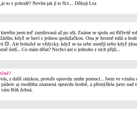
je to v pohodě? Nevím jak jí to říct.... Děkuji Lea
do kterého jsem teď zamilovaná až po uši. Známe se spolu asi třičtvrtě 
 žárlím, když se baví s jednou spolužačkou. Ona je hrozně milá a hod
rlivá 😔. Ale bohužel se vždycky, když se na sebe usmějí nebo když jdou
zně úsilí... Co mám dělat? Nechci ani o jednoho z nich přijít...
lečně?
 vás, z další otázkou, protože opravdu umíte pomoct... Jsem ve vztah
 pádem aj modlitba znamená opravdu hodně, a přemýšlela jsem nad tím
 Ať vám Bůh žehná.