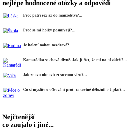
nejlépe hodnocené otázky a odpovědi
Proč patří sex až do manželství?...
Proč se mi holky posmívají?...
Je holení nohou nezdravé?...
Kamarádka se chová divně. Jak jí říct, že mi na ní záleží?...
Jak znovu obnovit ztracenou víru?...
Co si myslíte o očkování proti rakovině děložního čípku?...
Nejčtenější
co zaujalo i jiné...