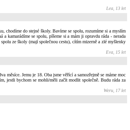
Lea, 13 let
roku, chodíme do stejné školy. Bavíme se spolu, rozumíme si a myslím
ná a kamarádíme se spolu, píšeme si a mám ji opravdu ráda - nerada
 spolu ze školy (mají společnou cestu), cítím mizerně a zlé myšlenky
Eva, 15 let
u dva měsíce. Jemu je 18. Oba jsme věřící a samozřejmě se máme moc
, jestli bychom se mohli/měli začít modlit společně. Budu ráda za
Weru, 17 let