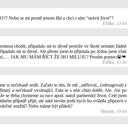
Nebo se mi prostě jenom líbí a chci s ním “strávit život”?
Eliška, 13 let
 semnou chodit, připadalo mi to divné protože ve škole nemám žádné
připadalo mi to divné. Ale přesto jsem to přijmula po týdnu jsem však
a vůbec nelíbí,…. JAK MU MÁM ŘÍCT ŽE HO MILUJU? Prosím pomoc😭❤
Eliška, 13 let
si nečekaně sedli. Začalo to tím, že mě ,,utěšoval,, (odreagoval) z
přímný a nečekaně uvolnující. Fakt se s ním cítim dobře. Ale. Ale po
, že se třeba chytneme za ruce apod. natož partnerský život. Celé jsem
dném případě přijít, ale také nevím jestli bych ho zvládla připravit o
společné soužití? Nebo máme být přáteli?
Melody, 19 let