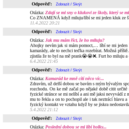
Odpověď:
Otázka:
Zdají se mi sny o klukovi ze školy, který se m
Co ZNAMENÁ když miluju/líbí se mi jeden kluk ze šk
11.4.2022 20:21
Odpověď:
Otázka:
Jak mu mám říct, že ho miluju?
Ahojky nevím jak si mám pomoct,… líbí se mi jeden k
kamarády, ale to nechci teďka rozebírat. Možná příště.
zjistila že to byl na mě prank😭😭❌. Furt ho miluj
6.4.2022 21:45
Odpověď:
Otázka:
Kamarád ke mně cítí něco víc...
Zdravím, už delší dobou se bavím s mým bývalým spoluž
rozchodu. On ke mě začal po nějaké době citit určité 
fyzické stránce se mi nelíbí a ani mě jaksi nevyvádí z 
mu to řekla a on to pochopil ale i tak neztrácí hlavu a
fyzický kontakt ve vztahu když by se jiskra nedostavil
5.4.2022 21:12
Odpověď:
Otázka:
Poslední dobou se mi líbí holky...