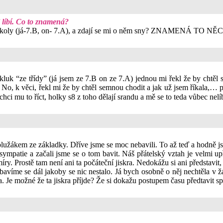
i líbí. Co to znamená?
oly (já-7.B, on- 7.A), a zdají se mi o něm sny? ZNAMENÁ TO NĚCO?? 
luk “ze třídy” (já jsem ze 7.B on ze 7.A) jednou mi řekl že by chtěl
 No, k věci, řekl mi že by chtěl semnou chodit a jak už jsem říkala,… 
u a chci mu to říct, holky s8 z toho dělají srandu a mě se to ted
ákem ze základky. Dříve jsme se moc nebavili. To až teď a hodně jsme 
sympatie a začali jsme se o tom bavit. Náš přátelský vztah je velmi u
míry. Prostě tam není ani ta počáteční jiskra. Nedokážu si ani představit
 bavíme se dál jakoby se nic nestalo. Já bych osobně o něj nechtěla v žá
a. Je možné že ta jiskra příjde? Že si dokažu postupem času předtavit 