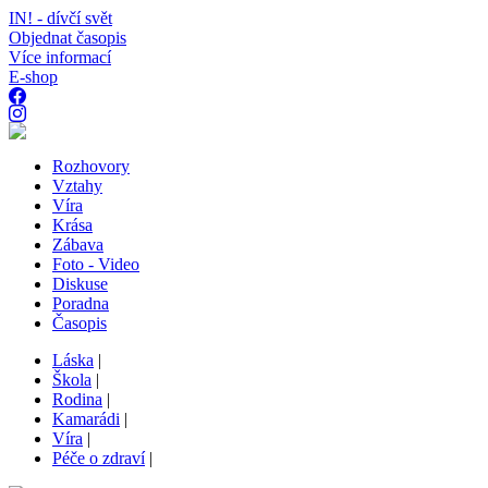
IN! - dívčí svět
Objednat časopis
Více informací
E-shop
Rozhovory
Vztahy
Víra
Krása
Zábava
Foto - Video
Diskuse
Poradna
Časopis
Láska
|
Škola
|
Rodina
|
Kamarádi
|
Víra
|
Péče o zdraví
|