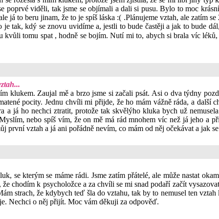
se poprvé viděli, tak jsme se objímali a dali si pusu. Bylo to moc krás
le já to beru jinam, že to je spíš láska :( .Plánujeme vztah, ale zatím s
o je tak, kdý se znovu uvidíme a, jestli to bude častěji a jak to bude d
u kvůli tomu spat , hodně se bojím. Nutí mi to, abych si brala víc l
ztah...
 klukem. Zaujal mě a brzo jsme si začali psát. Asi o dva týdny pozděj
tené pocity. Jednu chvíli mi přijde, že ho mám vážně ráda, a další ch
ra a já ho nechci ztratit, protože tak skvělýho kluka bych už nemusela
Myslím, nebo spíš vím, že on mě má rád mnohem víc než já jeho a přip
ůj první vztah a já ani pořádně nevím, co mám od něj očekávat a jak s
kluk, se kterým se máme rádi. Jsme zatím přátelé, ale může nastat okamž
m, že chodím k psycholožce a za chvíli se mi snad podaří začít vysazo
Mám strach, že kdybych teď šla do vztahu, tak by to nemusel ten vzta
je. Nechci o něj přijít. Moc vám děkuji za odpověď.