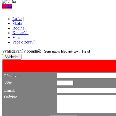
Láska
Láska
|
Škola
|
Rodina
|
Kamarádi
|
Víra
|
Péče o zdraví
Vyhledávání v poradně:
Přezdívka:
Věk:
Email:
Otázka: