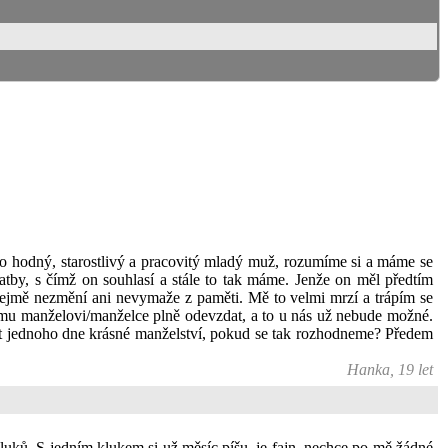
 to hodný, starostlivý a pracovitý mladý muž, rozumíme si a máme se
svatby, s čímž on souhlasí a stále to tak máme. Jenže on měl předtím
mozřejmě nezmění ani nevymaže z paměti. Mě to velmi mrzí a trápím se
vému manželovi/manželce plně odevzdat, a to u nás už nebude možné.
 mít jednoho dne krásné manželství, pokud se tak rozhodneme? Předem
Hanka, 19 let
kluků. S jedním klukem si už měsíc píšu, je fajn, nechce po mě žádné