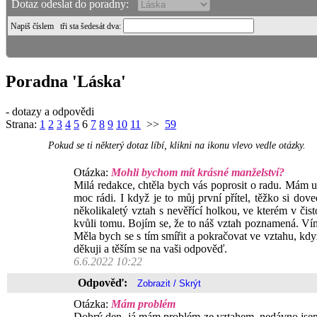
Dotaz odeslat do poradny:
Napiš číslem
tři sta šedesát dva
:
Poradna 'Láska'
- dotazy a odpovědi
Strana:
1
2
3
4
5
6
7
8
9
10
11
>>
59
Pokud se ti některý dotaz líbí, klikni na ikonu vlevo vedle otázky.
Otázka:
Mohli bychom mít krásné manželství?
Milá redakce, chtěla bych vás poprosit o radu. Mám u
moc rádi. I když je to můj první přítel, těžko si dov
několikaletý vztah s nevěřící holkou, ve kterém v čis
kvůli tomu. Bojím se, že to náš vztah poznamená. Ví
Měla bych se s tím smířit a pokračovat ve vztahu, kd
děkuji a těším se na vaši odpověď.
6.6.2022 10:22
Odpověď:
Otázka:
Mám problém
Dobrý den, já mám problém ze vztahem, nedávno jsem se