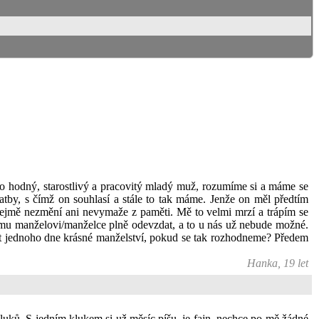
 to hodný, starostlivý a pracovitý mladý muž, rozumíme si a máme se
svatby, s čímž on souhlasí a stále to tak máme. Jenže on měl předtím
mozřejmě nezmění ani nevymaže z paměti. Mě to velmi mrzí a trápím se
vému manželovi/manželce plně odevzdat, a to u nás už nebude možné.
 mít jednoho dne krásné manželství, pokud se tak rozhodneme? Předem
Hanka, 19 let
kluků. S jedním klukem si už měsíc píšu, je fajn, nechce po mě žádné