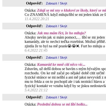
Odpověď:
Otázka:
Zdají se mi sny o klukovi ze školy, který se m
Co ZNAMENÁ když miluju/líbí se mi jeden kluk ze šk
11.4.2022 20:21
Odpověď:
Otázka:
Jak mu mám říct, že ho miluju?
Ahojky nevím jak si mám pomoct,… líbí se mi jeden k
kamarády, ale to nechci teďka rozebírat. Možná příště.
zjistila že to byl na mě prank😭😭❌. Furt ho miluj
6.4.2022 21:45
Odpověď:
Otázka:
Kamarád ke mně cítí něco víc...
Zdravím, už delší dobou se bavím s mým bývalým spoluž
rozchodu. On ke mě začal po nějaké době citit určité 
fyzické stránce se mi nelíbí a ani mě jaksi nevyvádí z 
mu to řekla a on to pochopil ale i tak neztrácí hlavu a
fyzický kontakt ve vztahu když by se jiskra nedostavil
5.4.2022 21:12
Odpověď:
Otázka:
Poslední dobou se mi líbí holky...