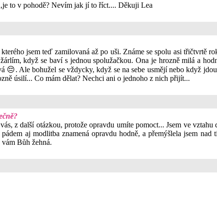
je to v pohodě? Nevím jak jí to říct.... Děkuji Lea
do kterého jsem teď zamilovaná až po uši. Známe se spolu asi třičtvrtě 
 žárlím, když se baví s jednou spolužačkou. Ona je hrozně milá a hod
rlivá 😔. Ale bohužel se vždycky, když se na sebe usmějí nebo když jdou
zně úsilí... Co mám dělat? Nechci ani o jednoho z nich přijít...
lečně?
 vás, z další otázkou, protože opravdu umíte pomoct... Jsem ve vztah
 pádem aj modlitba znamená opravdu hodně, a přemýšlela jsem nad tím
 Ať vám Bůh žehná.