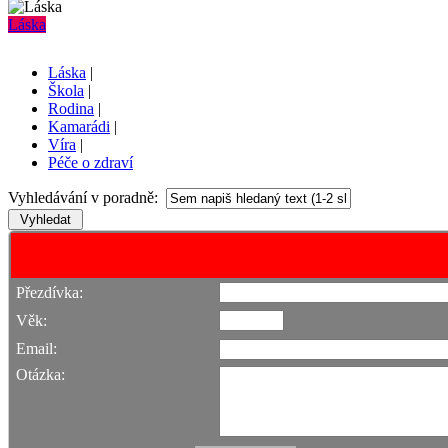
Láska
Láska
|
Škola
|
Rodina
|
Kamarádi
|
Víra
|
Péče o zdraví
Vyhledávání v poradně:
Přezdívka:
Věk:
Email:
Otázka: