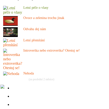
Letní péče o vlasy
Ovoce a zelenina trochu jinak
Odvahu dej nám
Letní přemítání
Introvertka nebo extrovertka? Otestuj se!
Nehoda
(za poslední 2 měsíce)