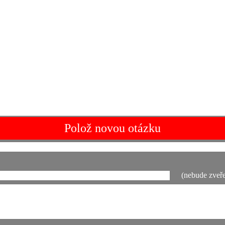
Polož novou otázku
(nebude zveře