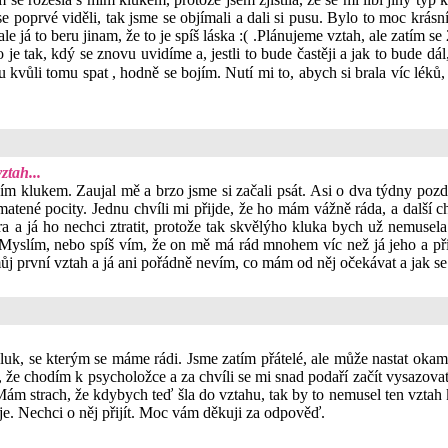
se poprvé viděli, tak jsme se objímali a dali si pusu. Bylo to moc krás
le já to beru jinam, že to je spíš láska :( .Plánujeme vztah, ale zatím s
o je tak, kdý se znovu uvidíme a, jestli to bude častěji a jak to bude d
u kvůli tomu spat , hodně se bojím. Nutí mi to, abych si brala víc l
ztah...
 klukem. Zaujal mě a brzo jsme si začali psát. Asi o dva týdny pozděj
tené pocity. Jednu chvíli mi přijde, že ho mám vážně ráda, a další ch
ra a já ho nechci ztratit, protože tak skvělýho kluka bych už nemusela
Myslím, nebo spíš vím, že on mě má rád mnohem víc než já jeho a přip
ůj první vztah a já ani pořádně nevím, co mám od něj očekávat a jak s
kluk, se kterým se máme rádi. Jsme zatím přátelé, ale může nastat okamž
m, že chodím k psycholožce a za chvíli se mi snad podaří začít vysazo
Mám strach, že kdybych teď šla do vztahu, tak by to nemusel ten vzta
je. Nechci o něj přijít. Moc vám děkuji za odpověď.