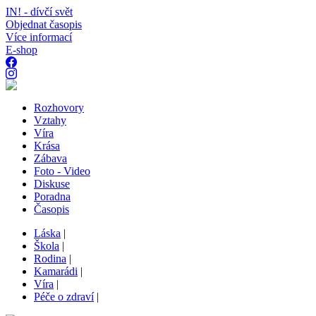
IN! - dívčí svět
Objednat časopis
Více informací
E-shop
Rozhovory
Vztahy
Víra
Krása
Zábava
Foto - Video
Diskuse
Poradna
Časopis
Láska
|
Škola
|
Rodina
|
Kamarádi
|
Víra
|
Péče o zdraví
|