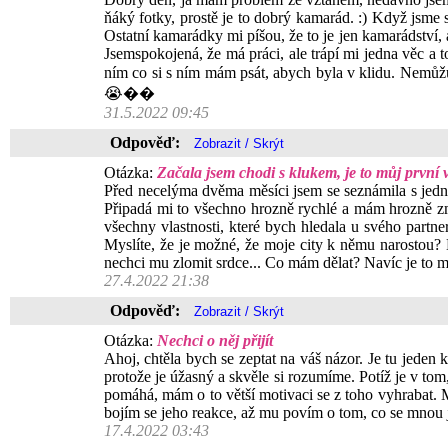
ňáký fotky, prostě je to dobrý kamarád. :) Když jsme 
Ostatní kamarádky mi píšou, že to je jen kamarádství, a
Jsemspokojená, že má práci, ale trápí mi jedna věc a t
ním co si s ním mám psát, abych byla v klidu. Nemůž
😭��
31.5.2022 09:45
Odpověď:
Otázka:
Začala jsem chodi s klukem, je to můj první v
Před necelýma dvěma měsíci jsem se seznámila s jedním
Připadá mi to všechno hrozně rychlé a mám hrozně zma
všechny vlastnosti, které bych hledala u svého partne
Myslíte, že je možné, že moje city k němu narostou? 
nechci mu zlomit srdce... Co mám dělat? Navíc je to m
27.4.2022 21:38
Odpověď:
Otázka:
Nechci o něj přijít
Ahoj, chtěla bych se zeptat na váš názor. Je tu jeden 
protože je úžasný a skvěle si rozumíme. Potíž je v to
pomáhá, mám o to větší motivaci se z toho vyhrabat. 
bojím se jeho reakce, až mu povím o tom, co se mnou 
17.4.2022 03:43