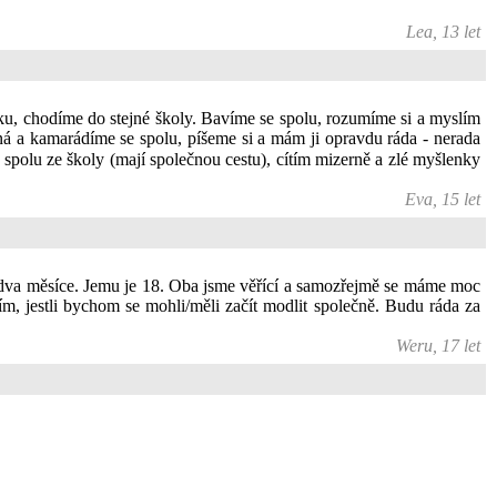
Lea, 13 let
roku, chodíme do stejné školy. Bavíme se spolu, rozumíme si a myslím
ná a kamarádíme se spolu, píšeme si a mám ji opravdu ráda - nerada
 spolu ze školy (mají společnou cestu), cítím mizerně a zlé myšlenky
Eva, 15 let
u dva měsíce. Jemu je 18. Oba jsme věřící a samozřejmě se máme moc
, jestli bychom se mohli/měli začít modlit společně. Budu ráda za
Weru, 17 let