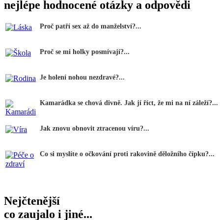
nejlépe hodnocené otázky a odpovědi
Proč patří sex až do manželství?...
Proč se mi holky posmívají?...
Je holení nohou nezdravé?...
Kamarádka se chová divně. Jak jí říct, že mi na ní záleží?...
Jak znovu obnovit ztracenou víru?...
Co si myslíte o očkování proti rakovině děložního čípku?...
Nejčtenější
co zaujalo i jiné...