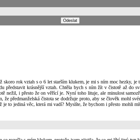
ž skoro rok vztah s o 6 let starším klukem, je mi s ním moc hezky, je
edu představit krásnější vztah. Chtěla bych s ním žít v čistotě až do 
totě nežil, i přesto že on věřící je. Nyní toho lituje, ale minulost sa
m, že předmanželská čistota se dodržuje proto, aby se člověk mohl s
yž je to jediná věc, která mi vadí? Myslíte, že bychom i přesto mohli
 rozešla s mím klukem, protože jsem zjistila, že se mi líbí jiný typ 