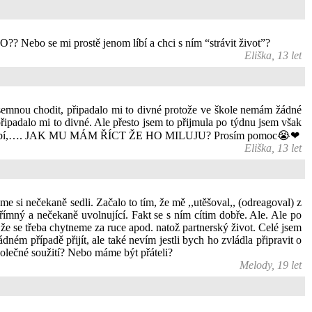
Nebo se mi prostě jenom líbí a chci s ním “strávit život”?
Eliška, 13 let
 semnou chodit, připadalo mi to divné protože ve škole nemám žádné
připadalo mi to divné. Ale přesto jsem to přijmula po týdnu jsem však
a vůbec nelíbí,…. JAK MU MÁM ŘÍCT ŽE HO MILUJU? Prosím pomoc😭❤
Eliška, 13 let
si nečekaně sedli. Začalo to tím, že mě ,,utěšoval,, (odreagoval) z
přímný a nečekaně uvolnující. Fakt se s ním cítim dobře. Ale. Ale po
, že se třeba chytneme za ruce apod. natož partnerský život. Celé jsem
dném případě přijít, ale také nevím jestli bych ho zvládla připravit o
společné soužití? Nebo máme být přáteli?
Melody, 19 let