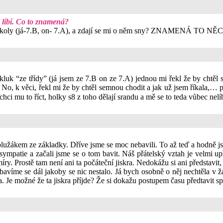
i líbí. Co to znamená?
oly (já-7.B, on- 7.A), a zdají se mi o něm sny? ZNAMENÁ TO NĚCO?? 
luk “ze třídy” (já jsem ze 7.B on ze 7.A) jednou mi řekl že by chtěl
 No, k věci, řekl mi že by chtěl semnou chodit a jak už jsem říkala,… 
u a chci mu to říct, holky s8 z toho dělají srandu a mě se to ted
ákem ze základky. Dříve jsme se moc nebavili. To až teď a hodně jsme 
sympatie a začali jsme se o tom bavit. Náš přátelský vztah je velmi u
míry. Prostě tam není ani ta počáteční jiskra. Nedokážu si ani představit
 bavíme se dál jakoby se nic nestalo. Já bych osobně o něj nechtěla v žá
a. Je možné že ta jiskra příjde? Že si dokažu postupem času předtavit 