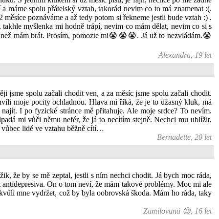
ní a máme spolu přátelský vztah, takorád nevim co to má znamenat :(.
e 2 měsíce poznáváme a až tedy potom si řekneme jestli bude vztah :) .
ál, takhle myšlenka mi hodně trápí, nevim co mám dělat, nevim co si s
éků, než mám brát. Prosím, pomozte mi😭😭😭. Já už to nezvládám.😭
Alexandra, 19 let
i jsme spolu začali chodit ven, a za měsíc jsme spolu začali chodit.
víli moje pocity ochladnou. Hlava mi říká, že je to úžasný kluk, má
 najít. I po fyzické stránce mě přitahuje. Ale moje srdce? To nevím.
adá mi vůči němu nefér, že já to necítím stejně. Nechci mu ublížit,
e vůbec lidé ve vztahu běžně cítí…
Bernadette, 20 let
ik, že by se mě zeptal, jestli s ním nechci chodit. Já bych moc ráda,
vat antidepresiva. On o tom neví, že mám takové problémy. Moc mi ale
h kvůli mne vydržet, což by byla oobrovská škoda. Mám ho ráda, taky
Zamilovaná 😍, 16 let