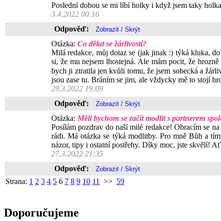
Poslední dobou se mi líbí holky i když jsem taky holka,
3.4.2022 00:16
Odpověď:
Otázka:
Co dělat se žárlivostí?
Milá redakce, můj dotaz se (jak jinak :) týká kluka, 
si, že mu nejsem lhostejná. Ale mám pocit, že hrozně
bych ji ztratila jen kvůli tomu, že jsem sobecká a žá
jsou zase tu. Bráním se jim, ale vždycky mě to stojí hro
29.3.2022 19:09
Odpověď:
Otázka:
Měli bychom se začít modlit s partnerem spo
Posílám pozdrav do naší milé redakce! Obracím se na
rádi. Má otázka se týká modlitby. Pro mně Bůh a tím
názor, tipy i ostatní postřehy. Díky moc, jste skvělí!
27.3.2022 21:35
Odpověď:
Strana:
1
2
3
4
5
6
7
8
9
10
11
>>
59
Doporučujeme