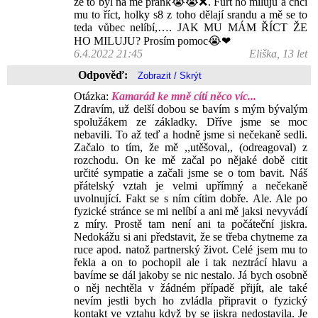
že to byl na mě prank😭😭❌. Furt ho miluju a chci
mu to říct, holky s8 z toho dělají srandu a mě se to
teda vůbec nelíbí,…. JAK MU MÁM ŘÍCT ŽE
HO MILUJU? Prosím pomoc😭❤
6.4.2022 21:45
Eliška, 13 let
Odpověď:
Otázka:
Kamarád ke mně cítí něco víc...
Zdravím, už delší dobou se bavím s mým bývalým
spolužákem ze základky. Dříve jsme se moc
nebavili. To až teď a hodně jsme si nečekaně sedli.
Začalo to tím, že mě ,,utěšoval,, (odreagoval) z
rozchodu. On ke mě začal po nějaké době citit
určité sympatie a začali jsme se o tom bavit. Náš
přátelský vztah je velmi upřímný a nečekaně
uvolnující. Fakt se s ním cítim dobře. Ale. Ale po
fyzické stránce se mi nelíbí a ani mě jaksi nevyvádí
z míry. Prostě tam není ani ta počáteční jiskra.
Nedokážu si ani představit, že se třeba chytneme za
ruce apod. natož partnerský život. Celé jsem mu to
řekla a on to pochopil ale i tak neztrácí hlavu a
bavíme se dál jakoby se nic nestalo. Já bych osobně
o něj nechtěla v žádném případě přijít, ale také
nevím jestli bych ho zvládla připravit o fyzický
kontakt ve vztahu když by se jiskra nedostavila. Je