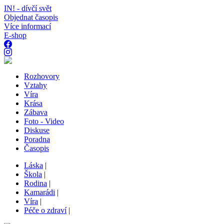
IN! - dívčí svět
Objednat časopis
Více informací
E-shop
Rozhovory
Vztahy
Víra
Krása
Zábava
Foto - Video
Diskuse
Poradna
Časopis
Láska
|
Škola
|
Rodina
|
Kamarádi
|
Víra
|
Péče o zdraví
|