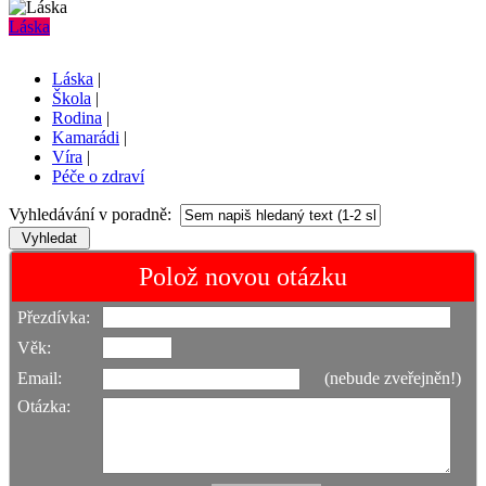
Láska
Láska
|
Škola
|
Rodina
|
Kamarádi
|
Víra
|
Péče o zdraví
Vyhledávání v poradně:
Polož novou otázku
Přezdívka:
Věk:
Email:
(nebude zveřejněn!)
Otázka: