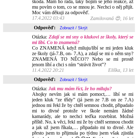
škoda. Mám ho ráda, taky bojím se jeho reakce, až
mu povím o tom, co se mnou je. Nechci o něj přijít.
Moc vám děkuji za odpověď.
17.4.2022 03:43
Zamilovaná 😍, 16 let
Odpověď:
Otázka:
Zdají se mi sny o klukovi ze školy, který se
mi líbí. Co to znamená?
Co ZNAMENÁ když miluju/líbí se mi jeden kluk
ze školy (já-7.B, on- 7.A), a zdají se mi o něm sny?
ZNAMENÁ TO NĚCO?? Nebo se mi prostě
jenom líbí a chci s ním “strávit život”?
11.4.2022 20:21
Eliška, 13 let
Odpověď:
Otázka:
Jak mu mám říct, že ho miluju?
Ahojky nevím jak si mám pomoct,… líbí se mi
jeden kluk “ze třídy” (já jsem ze 7.B on ze 7.A)
jednou mi řekl že by chtěl semnou chodit, připadalo
mi to divné protože ve škole nemám žádné
kamarády, ale to nechci teďka rozebírat. Možná
příště. No, k věci, řekl mi že by chtěl semnou chodit
a jak už jsem říkala,… připadalo mi to divné. Ale
přesto jsem to přijmula po týdnu jsem však zjistila