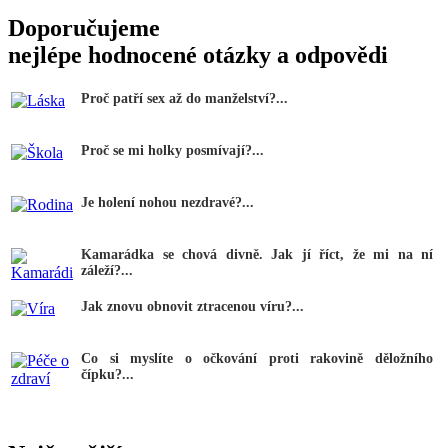
Doporučujeme
nejlépe hodnocené otázky a odpovědi
Proč patří sex až do manželství?...
Proč se mi holky posmívají?...
Je holení nohou nezdravé?...
Kamarádka se chová divně. Jak jí říct, že mi na ní
záleží?...
Jak znovu obnovit ztracenou víru?...
Co si myslíte o očkování proti rakovině děložního
čípku?...