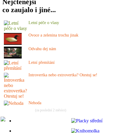
Nejčtenější
co zaujalo i jiné...
Letní péče o vlasy
Ovoce a zelenina trochu jinak
Odvahu dej nám
Letní přemítání
Introvertka nebo extrovertka? Otestuj se!
Nehoda
(za poslední 2 měsíce)