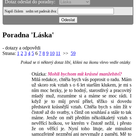
Dotaz odeslat do poradny:
Napiš číslem
sedm set padesát dva
:
Poradna 'Láska'
- dotazy a odpovědi
Strana:
1
2
3
4
5
6
7
8
9
10
11
>>
59
Pokud se ti některý dotaz líbí, klikni na ikonu vlevo vedle otázky.
Otázka:
Mohli bychom mít krásné manželství?
Milá redakce, chtěla bych vás poprosit o radu. Mám
už skoro rok vztah s o 6 let starším klukem, je mi s
ním moc hezky, je to hodný, starostlivý a pracovitý
mladý muž, rozumíme si a máme se moc rádi. I
když je to můj první přítel, těžko si dovedu
představit krásnější vztah. Chtěla bych s ním žít v
čistotě až do svatby, s čímž on souhlasí a stále to tak
máme. Jenže on měl předtím několikaletý vztah s
nevěřící holkou, ve kterém v čistotě nežil, i přesto
že on věřící je. Nyní toho lituje, ale minulost
samozřejmě nezmění ani nevymaže z paměti. Mě to