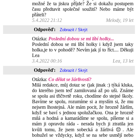
možné že ta jiskra příjde? Že si dokažu postupem
času předtavit společné soužití? Nebo máme být
přáteli?
5.4.2022 21:12
Melody, 19 let
Odpověď:
Otázka:
Poslední dobou se mi líbí holky...
Poslední dobou se mi líbí holky i když jsem taky
holka,je to v pohodě? Nevím jak jí to říct.... Děkuji
Lea
3.4.2022 00:16
Lea, 13 let
Odpověď:
Otázka:
Co dělat se žárlivostí?
Milá redakce, můj dotaz se (jak jinak :) týká kluka,
do kterého jsem teď zamilovaná až po uši. Známe
se spolu asi třičtvrtě roku, chodíme do stejné školy.
Bavíme se spolu, rozumíme si a myslím si, že mu
nejsem lhostejná. Ale mám pocit, že hrozně žárlím,
když se baví s jednou spolužačkou. Ona je hrozně
milá a hodná a kamarádíme se spolu, píšeme si a
mám ji opravdu ráda - nerada bych ji ztratila jen
kvůli tomu, že jsem sobecká a žárlivá 😔. Ale
bohužel se vždycky, když se na sebe usmějí nebo