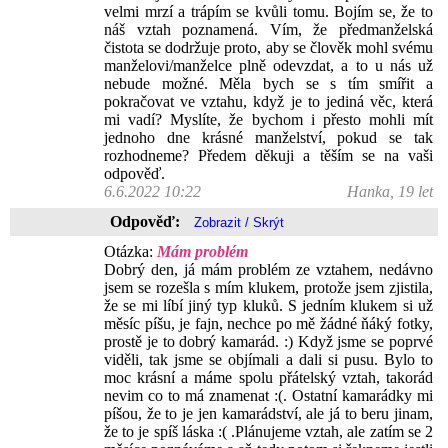
velmi mrzí a trápím se kvůli tomu. Bojím se, že to
náš vztah poznamená. Vím, že předmanželská
čistota se dodržuje proto, aby se člověk mohl svému
manželovi/manželce plně odevzdat, a to u nás už
nebude možné. Měla bych se s tím smířit a
pokračovat ve vztahu, když je to jediná věc, která
mi vadí? Myslíte, že bychom i přesto mohli mít
jednoho dne krásné manželství, pokud se tak
rozhodneme? Předem děkuji a těším se na vaši
odpověď.
6.6.2022 10:22
Hanka, 19 let
Odpověď:
Otázka:
Mám problém
Dobrý den, já mám problém ze vztahem, nedávno
jsem se rozešla s mím klukem, protože jsem zjistila,
že se mi líbí jiný typ kluků. S jedním klukem si už
měsíc píšu, je fajn, nechce po mě žádné ňáký fotky,
prostě je to dobrý kamarád. :) Když jsme se poprvé
viděli, tak jsme se objímali a dali si pusu. Bylo to
moc krásní a máme spolu přátelský vztah, takorád
nevim co to má znamenat :(. Ostatní kamarádky mi
píšou, že to je jen kamarádství, ale já to beru jinam,
že to je spíš láska :( .Plánujeme vztah, ale zatím se 2