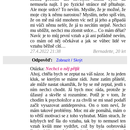
nemusela najít. I po fyzické stránce mě přitahuje.
Ale moje srdce? To nevím. Myslíte, že je možné, že
moje city k němu narostou? Myslím, nebo spíš vím,
že on mě má rád mnohem víc než já jeho a připadá
mi vůči němu nefér, že já to necítím stejně. Nechci
mu ublížit, nechci mu zlomit srdce... Co mám dělat?
Navíc je to můj první vztah a já ani pořádně nevím,
co mám od něj očekávat a jak se vůbec lidé ve
vztahu běžně cítí…
27.4.2022 21:38
Bernadette, 20 let
Odpověď:
Otázka:
Nechci o něj přijít
Ahoj, chtěla bych se zeptat na váš názor. Je tu jeden
kluk, se kterým se máme rádi. Jsme zatím přátelé,
ale může nastat okamžik, že by se mě zeptal, jestli s
ním nechci chodit. Já bych moc ráda, protože je
úžasný a skvěle si rozumíme. Potíž je v tom, že
chodím k psycholožce a za chvíli se mi snad podaří
začít vysazovat antidepresiva. On o tom neví, že
mám takové problémy. Moc mi ale pomáhá, mám o
to větší motivaci se z toho vyhrabat. Mám strach, že
kdybych teď šla do vztahu, tak by to nemusel ten
vztah kvůli mne vydržet, což by byla oobrovská