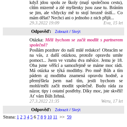
když jdou spolu ze školy (mají společnou cestu),
cítím mizerně a zlé myšlenky jsou zase tu. Bráním
se jim, ale vždycky mě to stojí hrozně úsilí... Co
mám dělat? Nechci ani o jednoho z nich přijít...
29.3.2022 19:09
Eva, 15 let
Odpověď:
Otázka:
Měli bychom se začít modlit s partnerem
společně?
Posílám pozdrav do naší milé redakce! Obracím se
na vás, z další otázkou, protože opravdu umíte
pomoct... Jsem ve vztahu dva měsíce. Jemu je 18.
Oba jsme věřící a samozřejmě se máme moc rádi.
Má otázka se týká modlitby. Pro mně Bůh a tím
pádem aj modlitba znamená opravdu hodně, a
přemýšlela jsem nad tím, jestli bychom se
mohli/měli začít modlit společně. Budu ráda za
názor, tipy i ostatní postřehy. Díky moc, jste skvělí!
Ať vám Bůh žehná.
27.3.2022 21:35
Weru, 17 let
Odpověď:
Strana:
1
2
3
4
5
6
7
8
9
10
11
>>
59