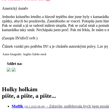
Americký úsměv
Jednoho krásného letního a hlavně teplého dne jsme byly s kamarádkou
zpátky, abych ho pozdravila. Zanedlouho se vracel. Potopila jsem hlav
Pak se usmál a já se radostí málem utopila. Pak se začal smát a pom
kamarádka taky smát. Nechápala jsem proč. Pak mi řekla, že mám 
(časopis IN!dívčí svět )
Článek vznikl pro potřebu IN! a je chráněn autorskými právy. Lze jej 
Autor fotografie: kegfire Adobe stock
Sdílet na:
Holky holkám
pište, a pište, a pište...
Muffik
- Zdravím, potřebovala bych jsem prosí
(30.5.2026 08:48)