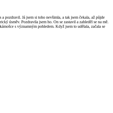
 pozdravil. Já jsem si toho nevšimla, a tak jsem čekala, až půjde
erický úsměv. Pozdravila jsem ho. On se zastavil a zahleděl se na mě.
 ke kámošce s významným pohledem. Když jsem to udělala, začala se