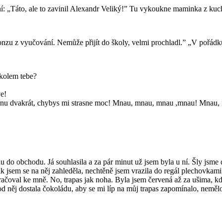
rání: „Táto, ale to zavinil Alexandr Veliký!” Tu vykoukne maminka z ku
nzu z vyučování. Nemůže přijít do školy, velmi prochladl.” „V pořádk
 kolem tebe?
e!
u dvakrát, chybys mi strasne moc! Mnau, mnau, mnau ,mnau! Mnau
jdu do obchodu. Já souhlasila a za pár minut už jsem byla u ní. Šly js
k jsem se na něj zahleděla, nechtěně jsem vrazila do regál plechovkami
kračoval ke mně. No, trapas jak noha. Byla jsem červená až za ušima, 
d něj dostala čokoládu, aby se mi líp na můj trapas zapomínalo, neměl