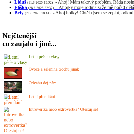
Liduš
- Ahoj! Mám takový problém. Ráda nosím 
(11.8.2025 15:32)
Eliška
- Ahojky moje rodina si že mě pořád dělá
(28.6.2025 22:37)
Bety
- Ahoj holky! Chtěla jsem se zeptat, odku
(28.6.2025 10:14)
Nejčtenější
co zaujalo i jiné...
Letní péče o vlasy
Ovoce a zelenina trochu jinak
Odvahu dej nám
Letní přemítání
Introvertka nebo extrovertka? Otestuj se!