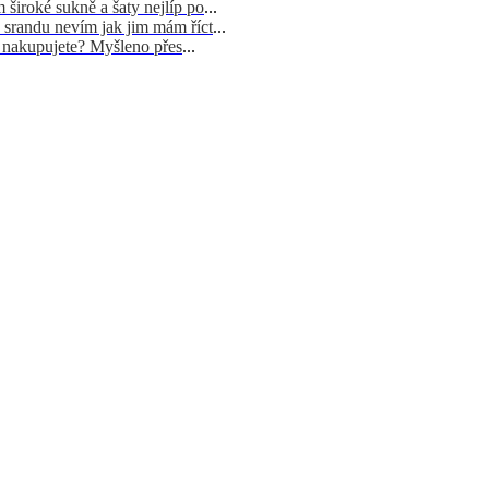
široké sukně a šaty nejlíp po
...
 srandu nevím jak jim mám říct
...
d nakupujete? Myšleno přes
...