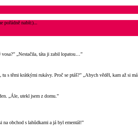
e pořádně nabít:)...
ě vosa?” „Nestačila, táta ji zabil lopatou…”
 tu s těmi krátkými rukávy. Proč se ptáš?” „Abych věděl, kam až si m
eden. „Ále, utekl jsem z domu.”
 si na obchod s lahůdkami a já byl ementál!”