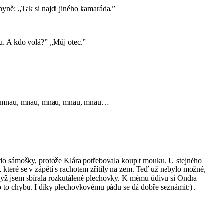
chyně: „Tak si najdi jiného kamaráda.”
u. A kdo volá?” „Můj otec.”
, mnau, mnau, mnau, mnau, mnau….
me do sámošky, protože Klára potřebovala koupit mouku. U stejného
, které se v zápětí s rachotem zřítily na zem. Teď už nebylo možné,
když jsem sbírala rozkutálené plechovky. K mému údivu si Ondra
o to chybu. I díky plechovkovému pádu se dá dobře seznámit:)..