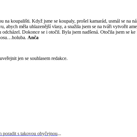
 na koupališti. Když jsme se koupaly, prošel kamarád, usmál se na nás a
u, abych měla uhlazenější vlasy, a snažila jsem se na tváři vytvořit am
alu odcházel. Dokonce se i otočil. Byla jsem nadšená. Otočila jsem se
u nosu…holuba.
Anča
uveřejnit jen se souhlasem redakce.
m poradit s takovou obyčejnou
...