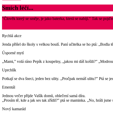
Smích léčí...
"Člověk který se směje, je jako baterka, která se nabíjí." Tak se pojďm
Rychlá akce
Jenda přišel do školy s velkou boulí. Paní učitelka se ho ptá: „Bodla t
Úsporné mytí
„Mami,” volá ráno Pepík z koupelny, „jakou mi dáš košili?” „Modrou,
Uprchlík
Potkají se dva šneci, jeden bez ulity. „Pročpak nemáš ulitu?” Ptá se j
Ementál
Jednou večer přijde Vašík domů, oblečení samá díra.
„Prosím tě, kde a jak ses tak zřídil?” ptá se maminka. „No, hráli jsme
Nový kamarád