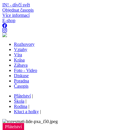
IN! - dívčí svět
Objednat časopis
Více informací
E-shop
Rozhovory
Vztahy
Víra
Krása
Zábava
Foto - Video
Diskuse
Poradna
Časopis
Přátelství
|
Škola
|
Rodina
|
Kluci a holky
|
Přátelství