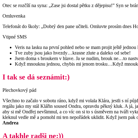
Otec se rozčílí na syna: „Zase jsi dostal pětku z dějepisu!” Syn se b
Omluvenka
Telefonát do školy: „Dobrý den pane učiteli. Omluvte prosím dnes Ho
Vtipné SMS
Veris na lasku na první pohled nebo se mam projit ještě jednou
Tve zuby jsou jako hvezdy…krasne zlute a daleko od sebe!
Jsem doma s broukem v hlave. Ja se nudim, brouk ne…to nastv
Když mnouknu jednou, chybis mi jenom trosku…Když mnoukn
I tak se dá seznámit:)
Plechovkový pád
Všechno to začalo v sobotu ráno, když mi volala Klára, jestli s ní pů
regálu jako my stál Klářin soused Ondra, opravdu pěkný kluk. A já, ja
aby si mě Ondřej nevšimnul, a co víc on si to s úsměvem na tváři vy
kleknul vedle mě a pomohl mi ten nepořádek uklidit. Když jsem pak o
Andrea
A takhle radši ne:))