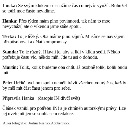
Lucka:
Se svým klukem se snažíme čas co nejvíc využít. Bohužel
se totiž moc často nevidíme.
Hanka:
Přes týden mám plno povinností, tak nám to moc
nevychází, ale o víkendu jsme stále spolu.
Terka:
To je těžký. Oba máme plno zájmů. Musíme se navzájem
přizpůsobovat a dělat kompromisy.
Standa:
To je různý. Hlavní je, aby si lidi v klidu sedli. Někdo
potřebuje času víc, někdo míň. Jde tu asi o dohodu.
Martin:
Tolik, kolik budeme oba chtít. Já osobně tolik, kolik budu
mít.
Petr:
Určitě bychom spolu neměli trávit všechen volný čas, každý
by měl mít část času jenom pro sebe.
Připravila Hanka (časopis IN!dívčí svět)
Článek vznikl pro potřebu IN! a je chráněn autorskými právy. Lze
jej uveřejnit jen se souhlasem redakce.
Autor fotografie: Joshua Resnick Adobe Stock