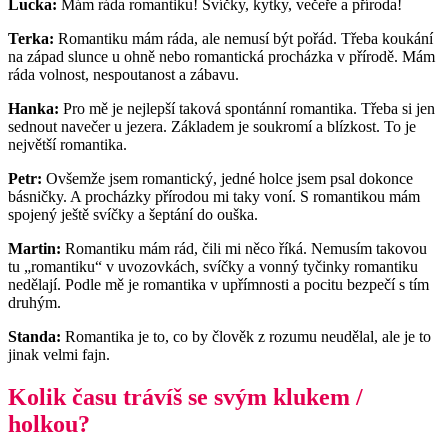
Lucka:
Mám ráda romantiku! Svíčky, kytky, večeře a příroda!
Terka:
Romantiku mám ráda, ale nemusí být pořád. Třeba koukání
na západ slunce u ohně nebo romantická procházka v přírodě. Mám
ráda volnost, nespoutanost a zábavu.
Hanka:
Pro mě je nejlepší taková spontánní romantika. Třeba si jen
sednout navečer u jezera. Základem je soukromí a blízkost. To je
největší romantika.
Petr:
Ovšemže jsem romantický, jedné holce jsem psal dokonce
básničky. A procházky přírodou mi taky voní. S romantikou mám
spojený ještě svíčky a šeptání do ouška.
Martin:
Romantiku mám rád, čili mi něco říká. Nemusím takovou
tu „romantiku“ v uvozovkách, svíčky a vonný tyčinky romantiku
nedělají. Podle mě je romantika v upřímnosti a pocitu bezpečí s tím
druhým.
Standa:
Romantika je to, co by člověk z rozumu neudělal, ale je to
jinak velmi fajn.
Kolik času trávíš se svým klukem /
holkou?