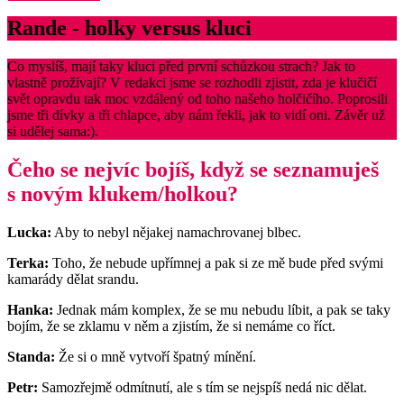
Rande - holky versus kluci
Co myslíš, mají taky kluci před první schůzkou strach? Jak to
vlastně prožívají? V redakci jsme se rozhodli zjistit, zda je klučičí
svět opravdu tak moc vzdálený od toho našeho holčičího. Poprosili
jsme tři dívky a tři chlapce, aby nám řekli, jak to vidí oni. Závěr už
si udělej sama:).
Čeho se nejvíc bojíš, když se seznamuješ
s novým klukem/holkou?
Lucka:
Aby to nebyl nějakej namachrovanej blbec.
Terka:
Toho, že nebude upřímnej a pak si ze mě bude před svými
kamarády dělat srandu.
Hanka:
Jednak mám komplex, že se mu nebudu líbit, a pak se taky
bojím, že se zklamu v něm a zjistím, že si nemáme co říct.
Standa:
Že si o mně vytvoří špatný mínění.
Petr:
Samozřejmě odmítnutí, ale s tím se nejspíš nedá nic dělat.