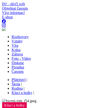
IN! - dívčí svět
Objednat časopis
Více informací
E-shop
Rozhovory
Vztahy
Víra
Krása
Zábava
Foto - Video
Diskuse
Poradna
Časopis
Přátelství
|
Škola
|
Rodina
|
Kluci a holky
|
Kluci a holky