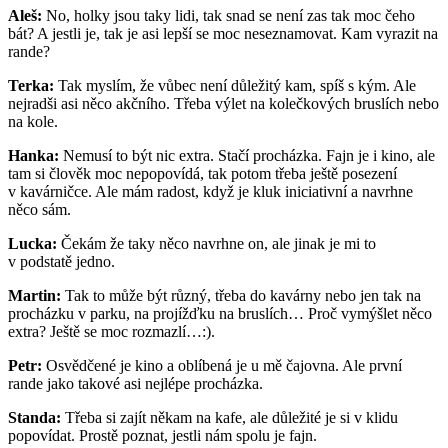
Aleš:
No, holky jsou taky lidi, tak snad se není zas tak moc čeho
bát? A jestli je, tak je asi lepší se moc neseznamovat. Kam vyrazit na
rande?
Terka:
Tak myslím, že vůbec není důležitý kam, spíš s kým. Ale
nejradši asi něco akčního. Třeba výlet na kolečkových bruslích nebo
na kole.
Hanka:
Nemusí to být nic extra. Stačí procházka. Fajn je i kino, ale
tam si člověk moc nepopovídá, tak potom třeba ještě posezení
v kavárničce. Ale mám radost, když je kluk iniciativní a navrhne
něco sám.
Lucka:
Čekám že taky něco navrhne on, ale jinak je mi to
v podstatě jedno.
Martin:
Tak to může být různý, třeba do kavárny nebo jen tak na
procházku v parku, na projížďku na bruslích… Proč vymýšlet něco
extra? Ještě se moc rozmazlí…:).
Petr:
Osvědčené je kino a oblíbená je u mě čajovna. Ale první
rande jako takové asi nejlépe procházka.
Standa:
Třeba si zajít někam na kafe, ale důležité je si v klidu
popovídat. Prostě poznat, jestli nám spolu je fajn.