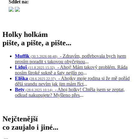
Sdílet na:
Holky holkám
pište, a pište, a pište...
Muffik
- Zdravím, potřebovala bych jsem
(30.5.2026 08:48)
prosím poradit s takovou obyčejnou
...
Liduš
- Ahoj! Mám takový problém. Ráda
(11.8.2025 15:32)
nosím široké sukně a šaty nejlíp po
...
Eliška
- Ahojky moje rodina si že mě pořád
(28.6.2025 22:37)
dělá srandu nevím jak jim mám říct
...
Bety
- Ahoj holky! Chtěla jsem se zeptat,
(28.6.2025 10:14)
odkud nakupujete? Myšleno přes
...
Nejčtenější
co zaujalo i jiné...