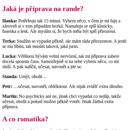
Jaká je příprava na rande?
Hanka:
Potřebuju tak 15 minut. Vyberu něco, v čem je mi fajn a
zároveň si v tom připadám hezká. Namaluju se spíš klasicky,
řasenka a lesk. Ale myslím si, že bych měla být spíš přirozená.
Terka:
Snažím se vypadat pěkně, ale mám ráda přirozenost. A jestli
se mu líbím, tak musím taková, jaká jsem.
Lucka:
Většinou bývám velmi nervózní, tak mi příprava zabere
docela spoustu času. Samozřejmě si na sebe vyberu něco, co mi
sluší. A pak nalíčit, učesat, navonět a jde se.
Standa:
Umýt, oholit…
Petr:
…učesat, navonět, obléknout. Ale nijak zvlášť extra dlouho.
Martin:
No psychicky ani ne, jinak chci vypadat co nejlíp, takže
učesat, oholit a pokud možno pěkně vonět. Jinak žádná extra
příprava.
A co romatika?