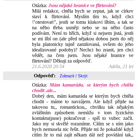
Otázka:
Jsou nějaké hranice ve flirtování?
Milá redakce, chtěla bych se zeptat, jak se církev
staví k flirtování. Myslím tím to, když chci
\"otestovat\", jestli se tomu klukovi líbím, a tak se
na něho třeba usměji nebo se na něho často
podívám. Není to hřích, když si nejsem jistá, jestli
se mi líbí on (ale před nějakou dobou jsem do něj
byla platonicky tajně zamilovaná, ovšem do jeho
idealizované podoby)? Nechci ho zranit, jen chci
vědět, na čem jsem. Jsou nějaké hranice ve
flirtování? Děkuji za odpověď.
21.6.2020 20:54
Adéla, 21 let
Odpověď:
Otázka:
Mám kamaráda, se kterým bych chtěla
chodit ,ale...
Dobrý den, mám kamaráda se kterým bych chtěla
chodit - máme to navzájem. Ale když přijde na
takovou tu,, romantickou,, chvilku tak nějakým
zvláštním způsobem nemůžu v tom fyzickém
kontaktu(puse) pokračovat - spíš to vubec začít.
Jako my si skvělé rozumíme. Cítím se s ním jako
bych nemusela nic řešit. Přijde mi že pokaždé když
cítím že to má zajít někam dál než povídání tak,,