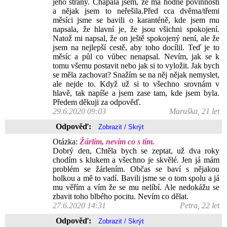
jeho strany. Chápala jsem, že má hodně povinností
a nějak jsem to neřešila.Před cca dvěma/třemi
měsíci jsme se bavili o karanténě, kde jsem mu
napsala, že hlavní je, že jsou všichni spokojení.
Natož mi napsal, že on ještě spokojený není, ale že
jsem na nejlepší cestě, aby toho docílil. Teď je to
měsíc a půl co vůbec nenapsal. Nevím, jak se k
tomu všemu postavit nebo jak si to vyložit. Jak bych
se měla zachovat? Snažím se na něj nějak nemyslet,
ale nejde to. Když už si to všechno srovnám v
hlavě, tak napíše a jsem zase tam, kde jsem byla.
Předem děkuji za odpověď.
29.6.2020 09:03
Maruška, 21 let
Odpověď:
Otázka:
Žárlím, nevím co s tím.
Dobrý den, Chtěla bych se zeptat, už dva roky
chodím s klukem a všechno je skvělé. Jen já mám
problém se žárlením. Občas se baví s nějakou
holkou a mě to vadí. Bavili jsme se o tom spolu a já
mu věřím a vím že se mu nelíbí. Ale nedokážu se
zbavit toho blbého pocitu. Nevím co dělat.
27.6.2020 14:31
Petra, 22 let
Odpověď: