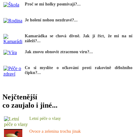
Proč se mi holky posmívají?...
Je holení nohou nezdravé?...
Kamarádka se chová divně. Jak jí říct, že mi na ní
záleží?...
Jak znovu obnovit ztracenou víru?...
Co si myslíte o očkování proti rakovině děložního
čípku?...
Nejčtenější
co zaujalo i jiné...
Letní péče o vlasy
Ovoce a zelenina trochu jinak