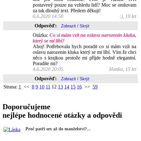
postavený pouze na vzhledu lidí? Moc se omluvam
za tak dlouhý text. Předem děkuji!
6.6.2020 14:50
:), 19 let
Odpověď:
Otázka:
Co si mám vzít na oslavu narozenin kluka,
který se mi líbí?
Ahoj! Potřebovala bych poradit co si mám vzít na
oslavu narozenin kluka který se mi líbí. Vím že chci
něco s krajkou protože mi příjde hodně elegantní.
Poradíte mi?
4.6.2020 20:05
Hanka, 15 let
Odpověď:
Strana:
1
<<
8
9
10
11
12
13
14
15
16
>>
59
Doporučujeme
nejlépe hodnocené otázky a odpovědi
Proč patří sex až do manželství?...