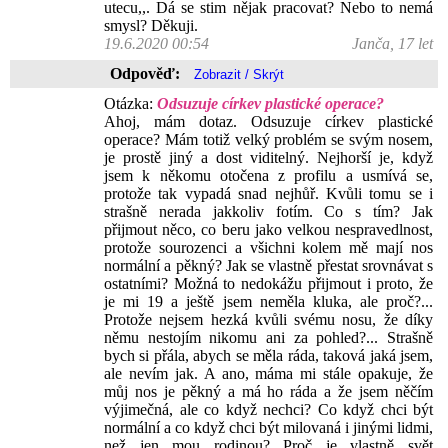
utecu,,. Dá se stim nějak pracovat? Nebo to nemá
smysl? Děkuji.
19.6.2020 00:54
Janča, 17 let
Odpověď:
Otázka:
Odsuzuje církev plastické operace?
Ahoj, mám dotaz. Odsuzuje církev plastické
operace? Mám totiž velký problém se svým nosem,
je prostě jiný a dost viditelný. Nejhorší je, když
jsem k někomu otočena z profilu a usmívá se,
protože tak vypadá snad nejhůř. Kvůli tomu se i
strašně nerada jakkoliv fotím. Co s tím? Jak
přijmout něco, co beru jako velkou nespravedlnost,
protože sourozenci a všichni kolem mě mají nos
normální a pěkný? Jak se vlastně přestat srovnávat s
ostatními? Možná to nedokážu přijmout i proto, že
je mi 19 a ještě jsem neměla kluka, ale proč?...
Protože nejsem hezká kvůli svému nosu, že díky
němu nestojím nikomu ani za pohled?... Strašně
bych si přála, abych se měla ráda, taková jaká jsem,
ale nevím jak. A ano, máma mi stále opakuje, že
můj nos je pěkný a má ho ráda a že jsem něčím
výjimečná, ale co když nechci? Co když chci být
normální a co když chci být milovaná i jinými lidmi,
než jen mou rodinou? Proč je vlastně svět