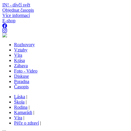
IN! - dívčí svět
Objednat časopis
Více informací
E-shop
Rozhovory
Vztahy
Víra
Krása
Zábava
Foto - Video
Diskuse
Poradna
Časopis
Láska
|
Škola
|
Rodina
|
Kamarádi
|
Víra
|
Péče o zdraví
|