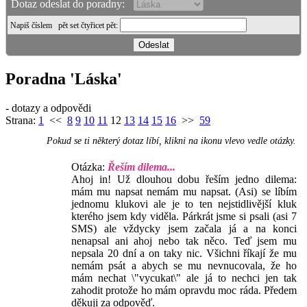
Dotaz odeslat do poradny:
Napiš číslem
pět set čtyřicet pět
:
Poradna 'Láska'
- dotazy a odpovědi
Strana:
1
<<
8
9
10
11
12
13
14
15
16
>>
59
Pokud se ti některý dotaz líbí, klikni na ikonu vlevo vedle otázky.
Otázka:
Řeším dilema...
Ahoj in! Už dlouhou dobu řeším jedno dilema:
mám mu napsat nemám mu napsat. (Asi) se líbím
jednomu klukovi ale je to ten nejstidlivější kluk
kterého jsem kdy viděla. Párkrát jsme si psali (asi 7
SMS) ale vždycky jsem začala já a na konci
nenapsal ani ahoj nebo tak něco. Teď jsem mu
nepsala 20 dní a on taky nic. Všichni říkají že mu
nemám psát a abych se mu nevnucovala, že ho
mám nechat \"vycukat\" ale já to nechci jen tak
zahodit protože ho mám opravdu moc ráda. Předem
děkuji za odpověď.