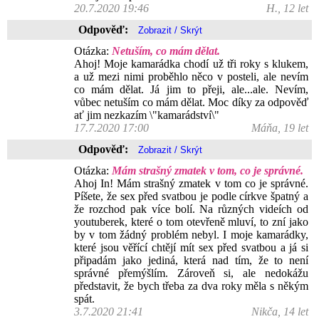
20.7.2020 19:46
H., 12 let
Odpověď:
Otázka:
Netuším, co mám dělat.
Ahoj! Moje kamarádka chodí už tři roky s klukem,
a už mezi nimi proběhlo něco v posteli, ale nevím
co mám dělat. Já jim to přeji, ale...ale. Nevím,
vůbec netuším co mám dělat. Moc díky za odpověď
ať jim nezkazím \"kamarádství\"
17.7.2020 17:00
Máňa, 19 let
Odpověď:
Otázka:
Mám strašný zmatek v tom, co je správné.
Ahoj In! Mám strašný zmatek v tom co je správné.
Píšete, že sex před svatbou je podle církve špatný a
že rozchod pak více bolí. Na různých videích od
youtuberek, které o tom otevřeně mluví, to zní jako
by v tom žádný problém nebyl. I moje kamarádky,
které jsou věřící chtějí mít sex před svatbou a já si
připadám jako jediná, která nad tím, že to není
správné přemýšlím. Zároveň si, ale nedokážu
představit, že bych třeba za dva roky měla s někým
spát.
3.7.2020 21:41
Nikča, 14 let