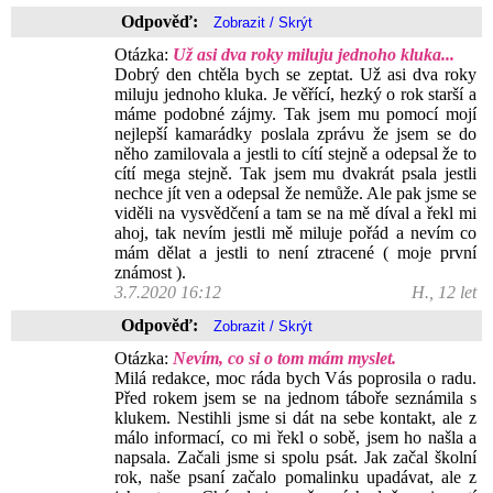
Odpověď:
Otázka:
Už asi dva roky miluju jednoho kluka...
Dobrý den chtěla bych se zeptat. Už asi dva roky
miluju jednoho kluka. Je věřící, hezký o rok starší a
máme podobné zájmy. Tak jsem mu pomocí mojí
nejlepší kamarádky poslala zprávu že jsem se do
něho zamilovala a jestli to cítí stejně a odepsal že to
cítí mega stejně. Tak jsem mu dvakrát psala jestli
nechce jít ven a odepsal že nemůže. Ale pak jsme se
viděli na vysvědčení a tam se na mě díval a řekl mi
ahoj, tak nevím jestli mě miluje pořád a nevím co
mám dělat a jestli to není ztracené ( moje první
známost ).
3.7.2020 16:12
H., 12 let
Odpověď:
Otázka:
Nevím, co si o tom mám myslet.
Milá redakce, moc ráda bych Vás poprosila o radu.
Před rokem jsem se na jednom táboře seznámila s
klukem. Nestihli jsme si dát na sebe kontakt, ale z
málo informací, co mi řekl o sobě, jsem ho našla a
napsala. Začali jsme si spolu psát. Jak začal školní
rok, naše psaní začalo pomalinku upadávat, ale z