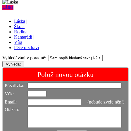
Láska
Láska
|
Škola
|
Rodina
|
Kamarádi
|
Víra
|
Péče o zdraví
Vyhledávání v poradně:
Polož novou otázku
Přezdívka:
Věk:
Email:
(nebude zveřejněn!)
Otázka: