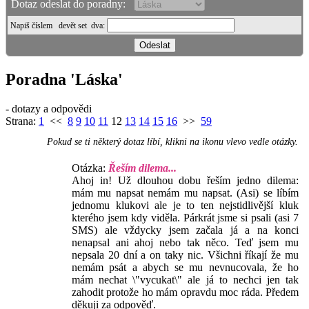
Dotaz odeslat do poradny:
Napiš číslem
devět set dva
:
Poradna 'Láska'
- dotazy a odpovědi
Strana:
1
<<
8
9
10
11
12
13
14
15
16
>>
59
Pokud se ti některý dotaz líbí, klikni na ikonu vlevo vedle otázky.
Otázka:
Řeším dilema...
Ahoj in! Už dlouhou dobu řeším jedno dilema:
mám mu napsat nemám mu napsat. (Asi) se líbím
jednomu klukovi ale je to ten nejstidlivější kluk
kterého jsem kdy viděla. Párkrát jsme si psali (asi 7
SMS) ale vždycky jsem začala já a na konci
nenapsal ani ahoj nebo tak něco. Teď jsem mu
nepsala 20 dní a on taky nic. Všichni říkají že mu
nemám psát a abych se mu nevnucovala, že ho
mám nechat \"vycukat\" ale já to nechci jen tak
zahodit protože ho mám opravdu moc ráda. Předem
děkuji za odpověď.