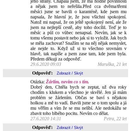
jeho strany. Chápala jsem, že má hodně povinností
a nějak jsem to neřešila.Před cca dvěma/třemi
měsíci jsme se bavili o karanténě, kde jsem mu
napsala, že hlavní je, že jsou všichni spokojení.
Natož mi napsal, že on ještě spokojený není, ale že
jsem na nejlepší cestě, aby toho docílil. Teď je to
měsíc a půl co vůbec nenapsal. Nevím, jak se k
tomu všemu postavit nebo jak si to vyložit. Jak bych
se měla zachovat? Snažím se na něj nějak nemyslet,
ale nejde to. Když už si to všechno srovnám v
hlavě, tak napíše a jsem zase tam, kde jsem byla.
Předem děkuji za odpověď.
29.6.2020 09:03
Maruška, 21 let
Odpověď:
Otázka:
Žárlím, nevím co s tím.
Dobrý den, Chtěla bych se zeptat, už dva roky
chodím s klukem a všechno je skvělé. Jen já mám
problém se žárlením. Občas se baví s nějakou
holkou a mě to vadí. Bavili jsme se o tom spolu a já
mu věřím a vím že se mu nelíbí. Ale nedokážu se
zbavit toho blbého pocitu. Nevím co dělat.
27.6.2020 14:31
Petra, 22 let
Odpověď: