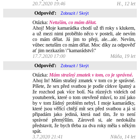
20.7.2020 19:46
H., 12 let
Odpověď:
Otázka:
Netuším, co mám dělat.
Ahoj! Moje kamarádka chodí už tři roky s klukem,
a už mezi nimi proběhlo něco v posteli, ale nevím
co mám dělat. Já jim to přeji, ale...ale. Nevím,
vůbec netuším co mám dělat. Moc díky za odpověď
ať jim nezkazím \"kamarádství\"
17.7.2020 17:00
Máňa, 19 let
Odpověď:
Otázka:
Mám strašný zmatek v tom, co je správné.
Ahoj In! Mám strašný zmatek v tom co je správné.
Píšete, že sex před svatbou je podle církve špatný a
že rozchod pak více bolí. Na různých videích od
youtuberek, které o tom otevřeně mluví, to zní jako
by v tom žádný problém nebyl. I moje kamarádky,
které jsou věřící chtějí mít sex před svatbou a já si
připadám jako jediná, která nad tím, že to není
správné přemýšlím. Zároveň si, ale nedokážu
představit, že bych třeba za dva roky měla s někým
spát.
3.7.2020 21:41
Nikča, 14 let