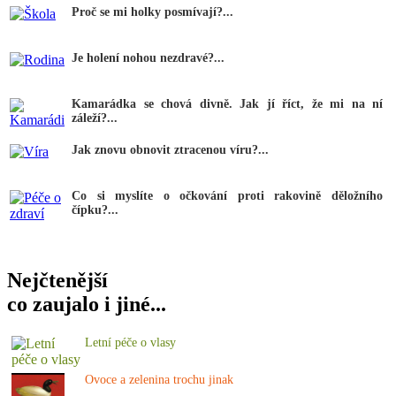
Proč se mi holky posmívají?...
Je holení nohou nezdravé?...
Kamarádka se chová divně. Jak jí říct, že mi na ní
záleží?...
Jak znovu obnovit ztracenou víru?...
Co si myslíte o očkování proti rakovině děložního
čípku?...
Nejčtenější
co zaujalo i jiné...
Letní péče o vlasy
Ovoce a zelenina trochu jinak