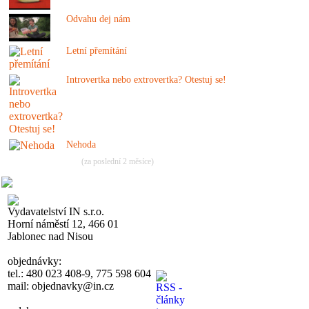
Odvahu dej nám
Letní přemítání
Introvertka nebo extrovertka? Otestuj se!
Nehoda
(za poslední 2 měsíce)
Vydavatelství IN s.r.o.
Horní náměstí 12, 466 01
Jablonec nad Nisou
objednávky:
tel.: 480 023 408-9, 775 598 604
mail: objednavky@in.cz