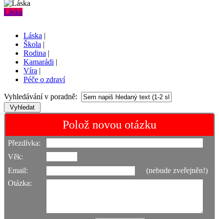
Láska
Láska
|
Škola
|
Rodina
|
Kamarádi
|
Víra
|
Péče o zdraví
Vyhledávání v poradně:
Polož novou otázku
Přezdívka:
Věk:
Email:
(nebude zveřejněn!)
Otázka: