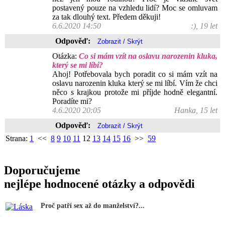
postavený pouze na vzhledu lidí? Moc se omluvam
za tak dlouhý text. Předem děkuji!
6.6.2020 14:50
:), 19 let
Odpověď:
Otázka:
Co si mám vzít na oslavu narozenin kluka,
který se mi líbí?
Ahoj! Potřebovala bych poradit co si mám vzít na
oslavu narozenin kluka který se mi líbí. Vím že chci
něco s krajkou protože mi příjde hodně elegantní.
Poradíte mi?
4.6.2020 20:05
Hanka, 15 let
Odpověď:
Strana:
1
<<
8
9
10
11
12
13
14
15
16
>>
59
Doporučujeme
nejlépe hodnocené otázky a odpovědi
Proč patří sex až do manželství?...