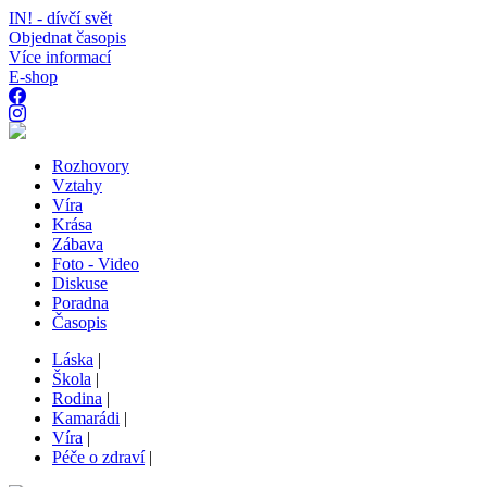
IN! - dívčí svět
Objednat časopis
Více informací
E-shop
Rozhovory
Vztahy
Víra
Krása
Zábava
Foto - Video
Diskuse
Poradna
Časopis
Láska
|
Škola
|
Rodina
|
Kamarádi
|
Víra
|
Péče o zdraví
|