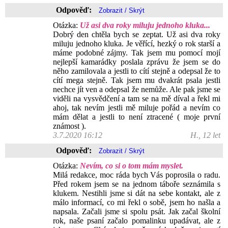
Odpověď:
Otázka:
Už asi dva roky miluju jednoho kluka...
Dobrý den chtěla bych se zeptat. Už asi dva roky
miluju jednoho kluka. Je věřící, hezký o rok starší a
máme podobné zájmy. Tak jsem mu pomocí mojí
nejlepší kamarádky poslala zprávu že jsem se do
něho zamilovala a jestli to cítí stejně a odepsal že to
cítí mega stejně. Tak jsem mu dvakrát psala jestli
nechce jít ven a odepsal že nemůže. Ale pak jsme se
viděli na vysvědčení a tam se na mě díval a řekl mi
ahoj, tak nevím jestli mě miluje pořád a nevím co
mám dělat a jestli to není ztracené ( moje první
známost ).
3.7.2020 16:12
H., 12 let
Odpověď:
Otázka:
Nevím, co si o tom mám myslet.
Milá redakce, moc ráda bych Vás poprosila o radu.
Před rokem jsem se na jednom táboře seznámila s
klukem. Nestihli jsme si dát na sebe kontakt, ale z
málo informací, co mi řekl o sobě, jsem ho našla a
napsala. Začali jsme si spolu psát. Jak začal školní
rok, naše psaní začalo pomalinku upadávat, ale z