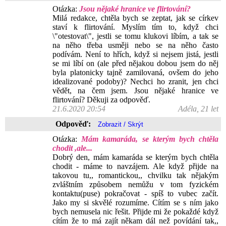
Otázka:
Jsou nějaké hranice ve flirtování?
Milá redakce, chtěla bych se zeptat, jak se církev
staví k flirtování. Myslím tím to, když chci
\"otestovat\", jestli se tomu klukovi líbím, a tak se
na něho třeba usměji nebo se na něho často
podívám. Není to hřích, když si nejsem jistá, jestli
se mi líbí on (ale před nějakou dobou jsem do něj
byla platonicky tajně zamilovaná, ovšem do jeho
idealizované podoby)? Nechci ho zranit, jen chci
vědět, na čem jsem. Jsou nějaké hranice ve
flirtování? Děkuji za odpověď.
21.6.2020 20:54
Adéla, 21 let
Odpověď:
Otázka:
Mám kamaráda, se kterým bych chtěla
chodit ,ale...
Dobrý den, mám kamaráda se kterým bych chtěla
chodit - máme to navzájem. Ale když přijde na
takovou tu,, romantickou,, chvilku tak nějakým
zvláštním způsobem nemůžu v tom fyzickém
kontaktu(puse) pokračovat - spíš to vubec začít.
Jako my si skvělé rozumíme. Cítím se s ním jako
bych nemusela nic řešit. Přijde mi že pokaždé když
cítím že to má zajít někam dál než povídání tak,,