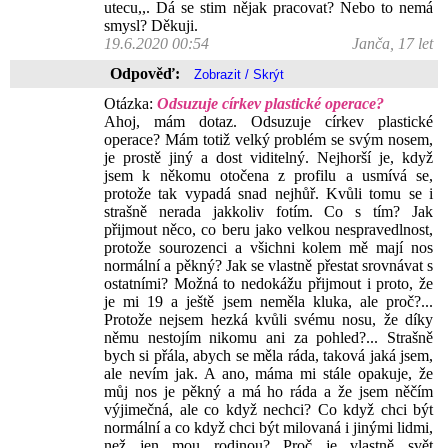
utecu,,. Dá se stim nějak pracovat? Nebo to nemá
smysl? Děkuji.
19.6.2020 00:54
Janča, 17 let
Odpověď:
Otázka:
Odsuzuje církev plastické operace?
Ahoj, mám dotaz. Odsuzuje církev plastické
operace? Mám totiž velký problém se svým nosem,
je prostě jiný a dost viditelný. Nejhorší je, když
jsem k někomu otočena z profilu a usmívá se,
protože tak vypadá snad nejhůř. Kvůli tomu se i
strašně nerada jakkoliv fotím. Co s tím? Jak
přijmout něco, co beru jako velkou nespravedlnost,
protože sourozenci a všichni kolem mě mají nos
normální a pěkný? Jak se vlastně přestat srovnávat s
ostatními? Možná to nedokážu přijmout i proto, že
je mi 19 a ještě jsem neměla kluka, ale proč?...
Protože nejsem hezká kvůli svému nosu, že díky
němu nestojím nikomu ani za pohled?... Strašně
bych si přála, abych se měla ráda, taková jaká jsem,
ale nevím jak. A ano, máma mi stále opakuje, že
můj nos je pěkný a má ho ráda a že jsem něčím
výjimečná, ale co když nechci? Co když chci být
normální a co když chci být milovaná i jinými lidmi,
než jen mou rodinou? Proč je vlastně svět