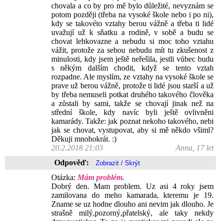
chovala a co by pro mě bylo důležité, nevyznám se
potom později (třeba na vysoké škole nebo i po ni),
kdy se takovéto vztahy berou vážně a třeba ti lidé
uvažují už k sňatku a rodině, v sobě a budu se
chovat lehkovazne a nebudu si moc toho vztahu
vážit, protože za sebou nebudu mít tu zkušenost z
minulosti, kdy jsem ještě neřešila, jestli vůbec budu
s někým dalším chodit, když se tento vztah
rozpadne. Ale myslím, ze vztahy na vysoké škole se
prave už berou vážně, protože ti lidé jsou starší a už
by třeba nemuseli potkat druhého takového člověka
a zůstali by sami, takže se chovají jinak než na
střední škole, kdy navíc byli ještě ovlivněni
kamarády. Takže: jak poznat nekoho takového, nebi
jak se chovat, vystupovat, aby si mě někdo všiml?
Děkuji mnohokrát. :)
20.2.2018 21:03
Anna, 17 let
Odpověď:
Otázka:
Mám problém.
Dobrý den. Mam problem. Uz asi 4 roky jsem
zamilovana do meho kamarada, kteremu je 19.
Zname se uz hodne dlouho ani nevim jak dlouho. Je
strašně milý,pozorný,přatelský, ale taky nekdy