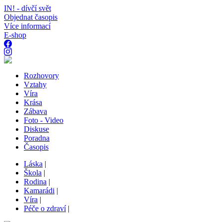
IN! - dívčí svět
Objednat časopis
Více informací
E-shop
Rozhovory
Vztahy
Víra
Krása
Zábava
Foto - Video
Diskuse
Poradna
Časopis
Láska
|
Škola
|
Rodina
|
Kamarádi
|
Víra
|
Péče o zdraví
|