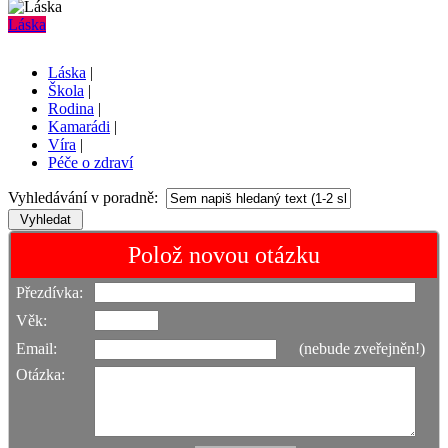
Láska
Láska
|
Škola
|
Rodina
|
Kamarádi
|
Víra
|
Péče o zdraví
Vyhledávání v poradně:
Polož novou otázku
Přezdívka:
Věk:
Email:
(nebude zveřejněn!)
Otázka: