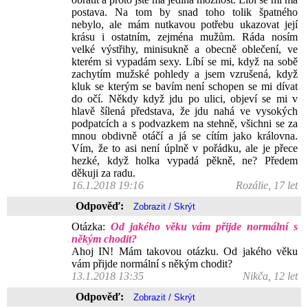
postava. Na tom by snad toho tolik špatného
nebylo, ale mám nutkavou potřebu ukazovat její
krásu i ostatním, zejména mužům. Ráda nosím
velké výstřihy, minisukně a obecně oblečení, ve
kterém si vypadám sexy. Líbí se mi, když na sobě
zachytím mužské pohledy a jsem vzrušená, když
kluk se kterým se bavím není schopen se mi dívat
do očí. Někdy když jdu po ulici, objeví se mi v
hlavě šílená představa, že jdu nahá ve vysokých
podpatcích a s podvazkem na stehně, všichni se za
mnou obdivně otáčí a já se cítím jako královna.
Vím, že to asi není úplně v pořádku, ale je přece
hezké, když holka vypadá pěkně, ne? Předem
děkuji za radu.
16.1.2018 19:16
Rozálie, 17 let
Odpověď:
Otázka:
Od jakého věku vám přijde normální s
někým chodit?
Ahoj IN! Mám takovou otázku. Od jakého věku
vám přijde normální s někým chodit?
13.1.2018 13:35
Nikča, 12 let
Odpověď: