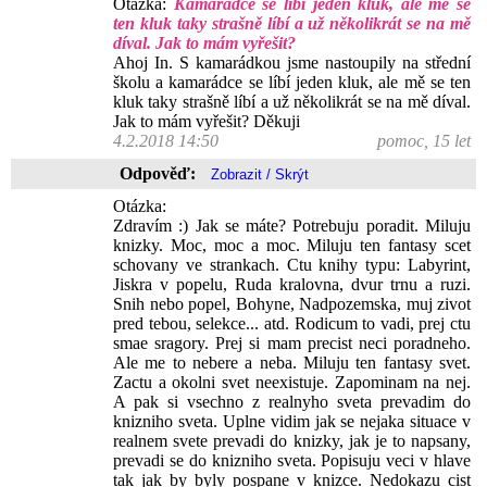
Otázka:
Kamarádce se líbí jeden kluk, ale mě se
ten kluk taky strašně líbí a už několikrát se na mě
díval. Jak to mám vyřešit?
Ahoj In. S kamarádkou jsme nastoupily na střední
školu a kamarádce se líbí jeden kluk, ale mě se ten
kluk taky strašně líbí a už několikrát se na mě díval.
Jak to mám vyřešit? Děkuji
4.2.2018 14:50
pomoc, 15 let
Odpověď:
Otázka:
Zdravím :) Jak se máte? Potrebuju poradit. Miluju
knizky. Moc, moc a moc. Miluju ten fantasy scet
schovany ve strankach. Ctu knihy typu: Labyrint,
Jiskra v popelu, Ruda kralovna, dvur trnu a ruzi.
Snih nebo popel, Bohyne, Nadpozemska, muj zivot
pred tebou, selekce... atd. Rodicum to vadi, prej ctu
smae sragory. Prej si mam precist neci poradneho.
Ale me to nebere a neba. Miluju ten fantasy svet.
Zactu a okolni svet neexistuje. Zapominam na nej.
A pak si vsechno z realnyho sveta prevadim do
knizniho sveta. Uplne vidim jak se nejaka situace v
realnem svete prevadi do knizky, jak je to napsany,
prevadi se do knizniho sveta. Popisuju veci v hlave
tak jak by byly pospane v knizce. Nedokazu cist