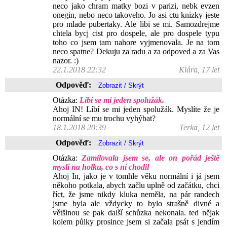
neco jako chram matky bozi v parizi, nebk evzen
onegin, nebo neco takoveho. Jo asi ctu knizky jeste
pro mlade pubertaky. Ale libi se mi. Samozdrejme
chtela bycj cist pro dospele, ale pro dospele typu
toho co jsem tam nahore vyjmenovala. Je na tom
neco spatne? Dekuju za radu a za odpoved a za Vas
nazor. :)
22.1.2018 22:32
Klára, 17 let
Odpověď:
Otázka:
Líbí se mi jeden spolužák.
Ahoj IN! Líbí se mi jeden spolužák. Myslíte že je
normální se mu trochu vyhýbat?
18.1.2018 20:39
Terka, 12 let
Odpověď:
Otázka:
Zamilovala jsem se, ale on pořád ještě
myslí na holku, co s ní chodil
Ahoj In, jako je v tomhle věku normální i já jsem
někoho potkala, abych začlu uplně od začátku, chci
říct, že jsme nikdy kluka neměla, na pár randech
jsme byla ale vždycky to bylo strašně divné a
většinou se pak další schůzka nekonala. ted nějak
kolem půlky prosince jsem si začala psát s jendím