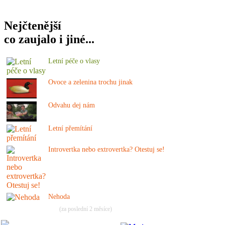
Nejčtenější
co zaujalo i jiné...
Letní péče o vlasy
Ovoce a zelenina trochu jinak
Odvahu dej nám
Letní přemítání
Introvertka nebo extrovertka? Otestuj se!
Nehoda
(za poslední 2 měsíce)