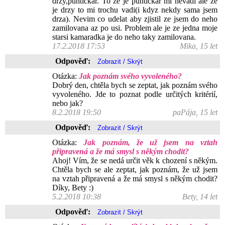
drzy,puntickar. To ze je puntickar mi nevadi ale ze
je drzy to mi trochu vadi(i kdyz nekdy sama jsem
drza). Nevim co udelat aby zjistil ze jsem do neho
zamilovana az po usi. Problem ale je ze jedna moje
starsi kamaradka je do neho taky zamilovana.
17.2.2018 17:53
Mika, 15 let
Odpověď:
Otázka:
Jak poznám svého vyvoleného?
Dobrý den, chtěla bych se zeptat, jak poznám svého
vyvoleného. Jde to poznat podle určitých kritérií,
nebo jak?
8.2.2018 19:50
paPája, 15 let
Odpověď:
Otázka:
Jak poznám, že už jsem na vztah
připravená a že má smysl s někým chodit?
Ahoj! Vím, že se nedá určit věk k chození s někým.
Chtěla bych se ale zeptat, jak poznám, že už jsem
na vztah připravená a že má smysl s někým chodit?
Díky, Bety :)
5.2.2018 10:38
Bety, 14 let
Odpověď: