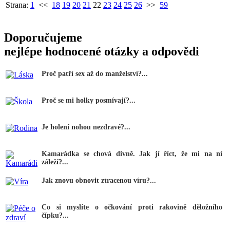
Strana:
1
<<
18
19
20
21
22
23
24
25
26
>>
59
Doporučujeme
nejlépe hodnocené otázky a odpovědi
Proč patří sex až do manželství?...
Proč se mi holky posmívají?...
Je holení nohou nezdravé?...
Kamarádka se chová divně. Jak jí říct, že mi na ní
záleží?...
Jak znovu obnovit ztracenou víru?...
Co si myslíte o očkování proti rakovině děložního
čípku?...