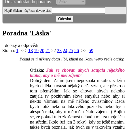
Dotaz odeslat do poradny:
Napiš číslem
čtyři sta devatenáct
:
Poradna 'Láska'
- dotazy a odpovědi
Strana:
1
<<
18
19
20
21
22
23
24
25
26
>>
59
Pokud se ti některý dotaz líbí, klikni na ikonu vlevo vedle otázky.
Otázka:
Jak se chovat, abych zaujala nějakého
kluka, aby o mě měl zájem?
Dobrý den. Zatím jsem nepoznala nikoho, s kým
bych chtěla navázat nějaký delší vztah, ale přesto o
tom přemýšlím. Jak se chovat, abych nekoho
zaujala (v pozitivním slova smyslu) nebo aby si
někdo všimnul na mě něčeho zvláštního? Rada
bych totiž nekoho takového poznala, nebo bych
alespoň rada, aby o mě měl někdo zájem. :) Bojím
se, ze pokud tuto zkušenost nebudu mít za moje léta
na střední škole (už jen 3 roky), kdy se ještě menim,
takže bych poznala, jak bych se v takovém vztahu