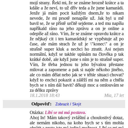
mojí strany. Řekl mi, že se známe hrozně krátce a ta
kdále a že neví, to už dřív teda a že jsme kamarádi.
Jenže já mám pocit každým dnem,že to nikam
nevede, že mi prsotě nenapíše už. Jak byl u mě
bavil se, že se přístě určitě sejdeme. a ted mu napíšu
napříkald ráno na jeho zprávu a on je online a
odepíše až ráno. Vím, že se známe opravdu krátce a
že nějkaý cit i ten kamarádský se vypěstuje až po
čase, ale mám strach že už je \"konec\" a on je
strašně super kluk a nechci ho ztratit. Asi nejsm
normální, když se takhle upínám na člověka p tak
krátké době, ale když jsme s ním je to strašně super.
Vím, že třeba jednou tu jeho bývalou přestane
milovat a zapomene a pak si najde někoho jiného,
ale co mám dělat nebo jak se v téhle situaci chovat?
když to enchci pokazit a zálěží mi na něm a chtěla
bych se s ním dál bavit? děkuji moc a omlouvám se
za délku zprávy
18.1.2018 18:43
Mia, 17 let
Odpověď:
Otázka:
Líbí se mi má postava.
Ahoj In! Mám takový zvláštní a choulostivý dotaz,
ale nemám nikoho, na koho bych se s tím mohla
obrátit a proto jste má jediná možnost. Líbí se mi má