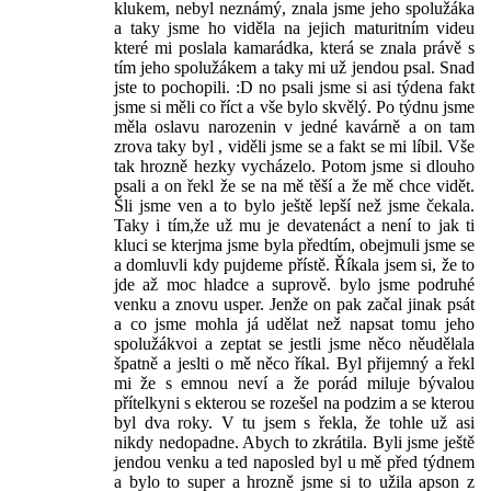
klukem, nebyl neznámý, znala jsme jeho spolužáka
a taky jsme ho viděla na jejich maturitním videu
které mi poslala kamarádka, která se znala právě s
tím jeho spolužákem a taky mi už jendou psal. Snad
jste to pochopili. :D no psali jsme si asi týdena fakt
jsme si měli co říct a vše bylo skvělý. Po týdnu jsme
měla oslavu narozenin v jedné kavárně a on tam
zrova taky byl , viděli jsme se a fakt se mi líbil. Vše
tak hrozně hezky vycházelo. Potom jsme si dlouho
psali a on řekl že se na mě těší a že mě chce vidět.
Šli jsme ven a to bylo ještě lepší než jsme čekala.
Taky i tím,že už mu je devatenáct a není to jak ti
kluci se kterjma jsme byla předtím, obejmuli jsme se
a domluvli kdy pujdeme přístě. Říkala jsem si, že to
jde až moc hladce a suprově. bylo jsme podruhé
venku a znovu usper. Jenže on pak začal jinak psát
a co jsme mohla já udělat než napsat tomu jeho
spolužákvoi a zeptat se jestli jsme něco něudělala
špatně a jeslti o mě něco říkal. Byl přijemný a řekl
mi že s emnou neví a že porád miluje bývalou
přítelkyni s ekterou se rozešel na podzim a se kterou
byl dva roky. V tu jsem s řekla, že tohle už asi
nikdy nedopadne. Abych to zkrátila. Byli jsme ještě
jendou venku a ted naposled byl u mě před týdnem
a bylo to super a hrozně jsme si to užila apson z