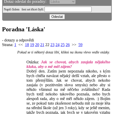
Dotaz odeslat do poradny:
Napiš číslem
šest set třicet čtyři
:
Poradna 'Láska'
- dotazy a odpovědi
Strana:
1
<<
18
19
20
21
22
23
24
25
26
>>
59
Pokud se ti některý dotaz líbí, klikni na ikonu vlevo vedle otázky.
Otázka:
Jak se chovat, abych zaujala nějakého
kluka, aby o mě měl zájem?
Dobrý den. Zatím jsem nepoznala nikoho, s kým
bych chtěla navázat nějaký delší vztah, ale přesto o
tom přemýšlím. Jak se chovat, abych nekoho
zaujala (v pozitivním slova smyslu) nebo aby si
někdo všimnul na mě něčeho zvláštního? Rada
bych totiž nekoho takového poznala, nebo bych
alespoň rada, aby o mě měl někdo zájem. :) Bojím
se, ze pokud tuto zkušenost nebudu mít za moje léta
na střední škole (už jen 3 roky), kdy se ještě menim,
takže bych poznala, jak bych se v takovém vztahu