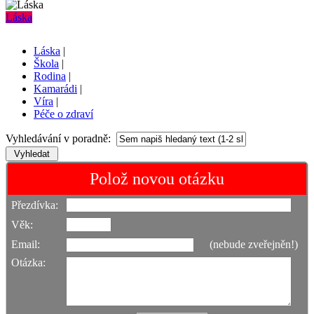
Láska
Láska
|
Škola
|
Rodina
|
Kamarádi
|
Víra
|
Péče o zdraví
Vyhledávání v poradně:
Polož novou otázku
Přezdívka:
Věk:
Email:
(nebude zveřejněn!)
Otázka: