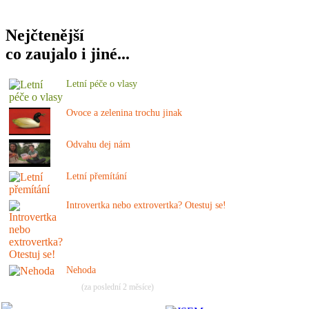
Nejčtenější
co zaujalo i jiné...
Letní péče o vlasy
Ovoce a zelenina trochu jinak
Odvahu dej nám
Letní přemítání
Introvertka nebo extrovertka? Otestuj se!
Nehoda
(za poslední 2 měsíce)