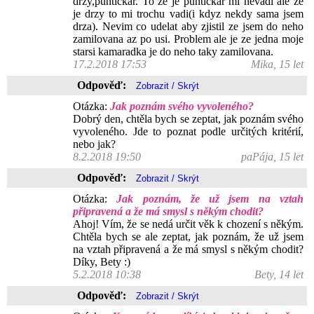
drzy,puntickar. To ze je puntickar mi nevadi ale ze
je drzy to mi trochu vadi(i kdyz nekdy sama jsem
drza). Nevim co udelat aby zjistil ze jsem do neho
zamilovana az po usi. Problem ale je ze jedna moje
starsi kamaradka je do neho taky zamilovana.
17.2.2018 17:53
Mika, 15 let
Odpověď:
Otázka:
Jak poznám svého vyvoleného?
Dobrý den, chtěla bych se zeptat, jak poznám svého
vyvoleného. Jde to poznat podle určitých kritérií,
nebo jak?
8.2.2018 19:50
paPája, 15 let
Odpověď:
Otázka:
Jak poznám, že už jsem na vztah
připravená a že má smysl s někým chodit?
Ahoj! Vím, že se nedá určit věk k chození s někým.
Chtěla bych se ale zeptat, jak poznám, že už jsem
na vztah připravená a že má smysl s někým chodit?
Díky, Bety :)
5.2.2018 10:38
Bety, 14 let
Odpověď: