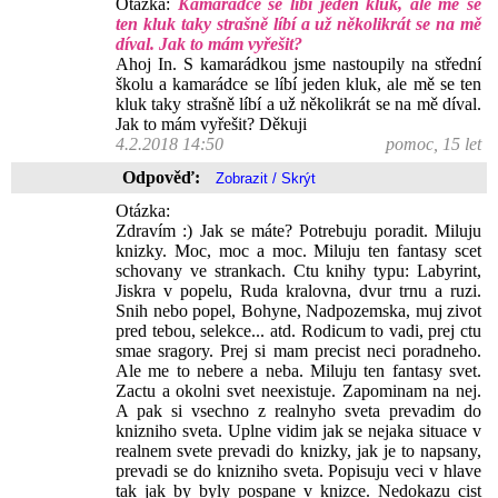
Otázka:
Kamarádce se líbí jeden kluk, ale mě se
ten kluk taky strašně líbí a už několikrát se na mě
díval. Jak to mám vyřešit?
Ahoj In. S kamarádkou jsme nastoupily na střední
školu a kamarádce se líbí jeden kluk, ale mě se ten
kluk taky strašně líbí a už několikrát se na mě díval.
Jak to mám vyřešit? Děkuji
4.2.2018 14:50
pomoc, 15 let
Odpověď:
Otázka:
Zdravím :) Jak se máte? Potrebuju poradit. Miluju
knizky. Moc, moc a moc. Miluju ten fantasy scet
schovany ve strankach. Ctu knihy typu: Labyrint,
Jiskra v popelu, Ruda kralovna, dvur trnu a ruzi.
Snih nebo popel, Bohyne, Nadpozemska, muj zivot
pred tebou, selekce... atd. Rodicum to vadi, prej ctu
smae sragory. Prej si mam precist neci poradneho.
Ale me to nebere a neba. Miluju ten fantasy svet.
Zactu a okolni svet neexistuje. Zapominam na nej.
A pak si vsechno z realnyho sveta prevadim do
knizniho sveta. Uplne vidim jak se nejaka situace v
realnem svete prevadi do knizky, jak je to napsany,
prevadi se do knizniho sveta. Popisuju veci v hlave
tak jak by byly pospane v knizce. Nedokazu cist