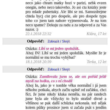
neco jako chram matky bozi v parizi, nebk evzen
onegin, nebo neco takoveho. Jo asi ctu knizky jeste
pro mlade pubertaky. Ale libi se mi. Samozdrejme
chtela bycj cist pro dospele, ale pro dospele typu
toho co jsem tam nahore vyjmenovala. Je na tom
neco spatne? Dekuju za radu a za odpoved a za Vas
nazor. :)
22.1.2018 22:32
Klára, 17 let
Odpověď:
Otázka:
Líbí se mi jeden spolužák.
Ahoj IN! Líbí se mi jeden spolužák. Myslíte že je
normální se mu trochu vyhýbat?
18.1.2018 20:39
Terka, 12 let
Odpověď:
Otázka:
Zamilovala jsem se, ale on pořád ještě
myslí na holku, co s ní chodil
Ahoj In, jako je v tomhle věku normální i já jsem
někoho potkala, abych začlu uplně od začátku, chci
říct, že jsme nikdy kluka neměla, na pár randech
jsme byla ale vždycky to bylo strašně divné a
většinou se pak další schůzka nekonala. ted nějak
kolem půlky prosince jsem si začala psát s jendím