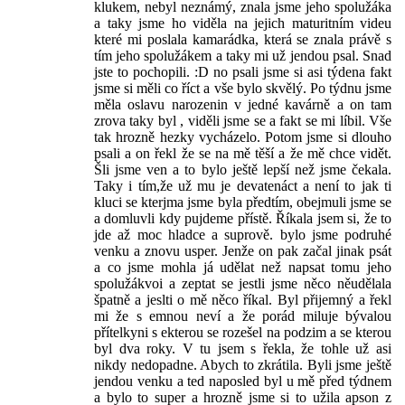
klukem, nebyl neznámý, znala jsme jeho spolužáka
a taky jsme ho viděla na jejich maturitním videu
které mi poslala kamarádka, která se znala právě s
tím jeho spolužákem a taky mi už jendou psal. Snad
jste to pochopili. :D no psali jsme si asi týdena fakt
jsme si měli co říct a vše bylo skvělý. Po týdnu jsme
měla oslavu narozenin v jedné kavárně a on tam
zrova taky byl , viděli jsme se a fakt se mi líbil. Vše
tak hrozně hezky vycházelo. Potom jsme si dlouho
psali a on řekl že se na mě těší a že mě chce vidět.
Šli jsme ven a to bylo ještě lepší než jsme čekala.
Taky i tím,že už mu je devatenáct a není to jak ti
kluci se kterjma jsme byla předtím, obejmuli jsme se
a domluvli kdy pujdeme přístě. Říkala jsem si, že to
jde až moc hladce a suprově. bylo jsme podruhé
venku a znovu usper. Jenže on pak začal jinak psát
a co jsme mohla já udělat než napsat tomu jeho
spolužákvoi a zeptat se jestli jsme něco něudělala
špatně a jeslti o mě něco říkal. Byl přijemný a řekl
mi že s emnou neví a že porád miluje bývalou
přítelkyni s ekterou se rozešel na podzim a se kterou
byl dva roky. V tu jsem s řekla, že tohle už asi
nikdy nedopadne. Abych to zkrátila. Byli jsme ještě
jendou venku a ted naposled byl u mě před týdnem
a bylo to super a hrozně jsme si to užila apson z