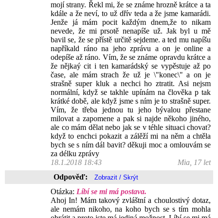
mojí strany. Řekl mi, že se známe hrozně krátce a ta
kdále a že neví, to už dřív teda a že jsme kamarádi.
Jenže já mám pocit každým dnem,že to nikam
nevede, že mi prsotě nenapíše už. Jak byl u mě
bavil se, že se přístě určitě sejdeme. a ted mu napíšu
napříkald ráno na jeho zprávu a on je online a
odepíše až ráno. Vím, že se známe opravdu krátce a
že nějkaý cit i ten kamarádský se vypěstuje až po
čase, ale mám strach že už je \"konec\" a on je
strašně super kluk a nechci ho ztratit. Asi nejsm
normální, když se takhle upínám na člověka p tak
krátké době, ale když jsme s ním je to strašně super.
Vím, že třeba jednou tu jeho bývalou přestane
milovat a zapomene a pak si najde někoho jiného,
ale co mám dělat nebo jak se v téhle situaci chovat?
když to enchci pokazit a zálěží mi na něm a chtěla
bych se s ním dál bavit? děkuji moc a omlouvám se
za délku zprávy
18.1.2018 18:43
Mia, 17 let
Odpověď:
Otázka:
Líbí se mi má postava.
Ahoj In! Mám takový zvláštní a choulostivý dotaz,
ale nemám nikoho, na koho bych se s tím mohla
obrátit a proto jste má jediná možnost. Líbí se mi má