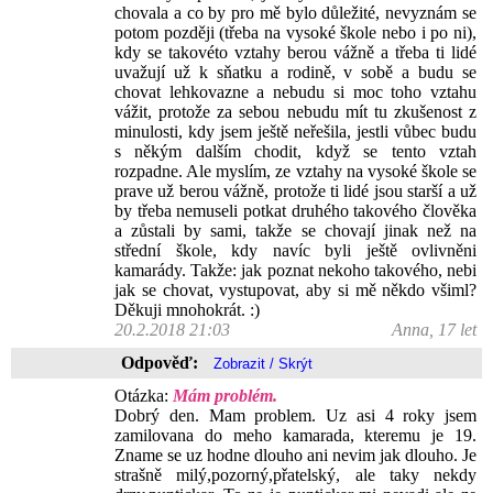
chovala a co by pro mě bylo důležité, nevyznám se
potom později (třeba na vysoké škole nebo i po ni),
kdy se takovéto vztahy berou vážně a třeba ti lidé
uvažují už k sňatku a rodině, v sobě a budu se
chovat lehkovazne a nebudu si moc toho vztahu
vážit, protože za sebou nebudu mít tu zkušenost z
minulosti, kdy jsem ještě neřešila, jestli vůbec budu
s někým dalším chodit, když se tento vztah
rozpadne. Ale myslím, ze vztahy na vysoké škole se
prave už berou vážně, protože ti lidé jsou starší a už
by třeba nemuseli potkat druhého takového člověka
a zůstali by sami, takže se chovají jinak než na
střední škole, kdy navíc byli ještě ovlivněni
kamarády. Takže: jak poznat nekoho takového, nebi
jak se chovat, vystupovat, aby si mě někdo všiml?
Děkuji mnohokrát. :)
20.2.2018 21:03
Anna, 17 let
Odpověď:
Otázka:
Mám problém.
Dobrý den. Mam problem. Uz asi 4 roky jsem
zamilovana do meho kamarada, kteremu je 19.
Zname se uz hodne dlouho ani nevim jak dlouho. Je
strašně milý,pozorný,přatelský, ale taky nekdy