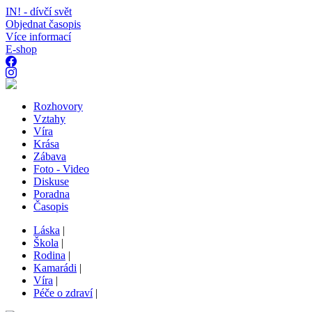
IN! - dívčí svět
Objednat časopis
Více informací
E-shop
Rozhovory
Vztahy
Víra
Krása
Zábava
Foto - Video
Diskuse
Poradna
Časopis
Láska
|
Škola
|
Rodina
|
Kamarádi
|
Víra
|
Péče o zdraví
|