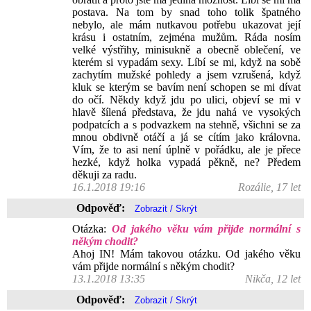
postava. Na tom by snad toho tolik špatného
nebylo, ale mám nutkavou potřebu ukazovat její
krásu i ostatním, zejména mužům. Ráda nosím
velké výstřihy, minisukně a obecně oblečení, ve
kterém si vypadám sexy. Líbí se mi, když na sobě
zachytím mužské pohledy a jsem vzrušená, když
kluk se kterým se bavím není schopen se mi dívat
do očí. Někdy když jdu po ulici, objeví se mi v
hlavě šílená představa, že jdu nahá ve vysokých
podpatcích a s podvazkem na stehně, všichni se za
mnou obdivně otáčí a já se cítím jako královna.
Vím, že to asi není úplně v pořádku, ale je přece
hezké, když holka vypadá pěkně, ne? Předem
děkuji za radu.
16.1.2018 19:16
Rozálie, 17 let
Odpověď:
Otázka:
Od jakého věku vám přijde normální s
někým chodit?
Ahoj IN! Mám takovou otázku. Od jakého věku
vám přijde normální s někým chodit?
13.1.2018 13:35
Nikča, 12 let
Odpověď: