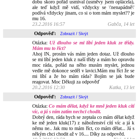
dobu skoro pořád usmíval (usměvy jsem oplácela),
ale teď když mě vidí, vždycky se \'nenapádně\'
podívá vždycky jinam, co si o tom mám myslet?? je
mu 16.
23.2.2016 16:57
Gabča, 14 let
Odpověď:
Otázka:
Už dlouho se mi líbí jeden kluk ze třídy.
Mám mu to říct?
Ahoj IN, prosím vás mám jeden dotaz. Už dlouho
se mi líbí jeden kluk z naší třídy a mám ho opravdu
moc ráda, pořád na něho musím myslet, jednou
vedle mě dokonce seděl v lavici.Mám mu říct že se
mi líbí a že ho mám ráda? Bojím se jak bude
reagovat. Moc Děkuji za odpověď
20.2.2016 12:30
Katka, 13 let
Odpověď:
Otázka:
Co mám dělat, když ke mně jeden kluk cítí
víc, a já s ním zatím nechci chodit.
Dobrý den, ráda bych se zeptala co mám dělat když
ke mě jeden kluk(17) z náboženství cítí víc a já k
němu ne.. Jak mu to mám říct, co mám dělat... Já s
někým chci chodit až v 16.... Díky za odpověd.