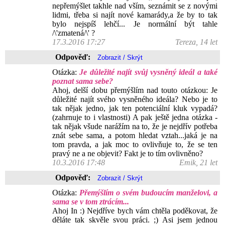
nepřemýšlet takhle nad vším, seznámit se z novými
lidmi, třeba si najít nové kamarády,a že by to tak
bylo nejspíš lehčí... Je normální být tahle
/\'zmatená/\' ?
17.3.2016 17:27
Tereza, 14 let
Odpověď:
Otázka:
Je důležité najít svůj vysněný ideál a také
poznat sama sebe?
Ahoj, delší dobu přemýšlím nad touto otázkou: Je
důležité najít svého vysněného ideála? Nebo je to
tak nějak jedno, jak ten potenciální kluk vypadá?
(zahrnuje to i vlastnosti) A pak ještě jedna otázka -
tak nějak všude narážím na to, že je nejdřív potřeba
znát sebe sama, a potom hledat vztah...jaká je na
tom pravda, a jak moc to ovlivňuje to, že se ten
pravý ne a ne objevit? Fakt je to tím ovlivněno?
10.3.2016 17:48
Emik, 21 let
Odpověď:
Otázka:
Přemýšlím o svém budoucím manželovi, a
sama se v tom ztrácím...
Ahoj In :) Nejdříve bych vám chtěla poděkovat, že
děláte tak skvěle svou práci. ;) Asi jsem jednou