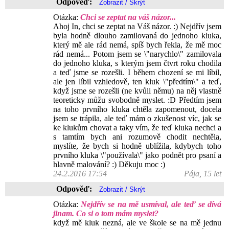
Odpověď:
Otázka:
Chci se zeptat na váš názor...
Ahoj In, chci se zeptat na Váš názor. :) Nejdřív jsem
byla hodně dlouho zamilovaná do jednoho kluka,
který mě ale rád nemá, spíš bych řekla, že mě moc
rád nemá... Potom jsem se \"narychlo\" zamilovala
do jednoho kluka, s kterým jsem čtvrt roku chodila
a teď jsme se rozešli. I během chození se mi líbil,
ale jen líbil vzhledově, ten kluk \"předtím\" a teď,
když jsme se rozešli (ne kvůli němu) na něj vlastně
teoreticky můžu svobodně myslet. :D Předtím jsem
na toho prvního kluka chtěla zapomenout, docela
jsem se trápila, ale teď mám o zkušenost víc, jak se
ke klukům chovat a taky vím, že teď kluka nechci a
s tamtím bych ani rozumově chodit nechtěla,
myslíte, že bych si hodně ublížila, kdybych toho
prvního kluka \"používala\" jako podnět pro psaní a
hlavně malování? :) Děkuju moc :)
24.2.2016 17:54
Pája, 15 let
Odpověď:
Otázka:
Nejdřív se na mě usmíval, ale teď se dívá
jinam. Co si o tom mám myslet?
když mě kluk nezná, ale ve škole se na mě jednu