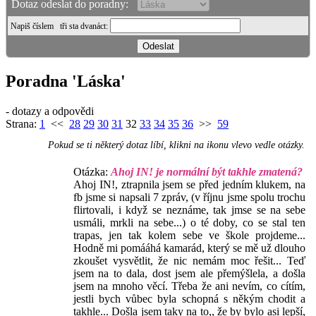
Dotaz odeslat do poradny:
Napiš číslem
tři sta dvanáct
:
Poradna 'Láska'
- dotazy a odpovědi
Strana:
1
<<
28
29
30
31
32
33
34
35
36
>>
59
Pokud se ti některý dotaz líbí, klikni na ikonu vlevo vedle otázky.
Otázka:
Ahoj IN! je normální být takhle zmatená?
Ahoj IN!, ztrapnila jsem se před jedním klukem, na
fb jsme si napsali 7 zpráv, (v říjnu jsme spolu trochu
flirtovali, i když se neznáme, tak jmse se na sebe
usmáli, mrkli na sebe...) o té doby, co se stal ten
trapas, jen tak kolem sebe ve škole projdeme...
Hodně mi pomááhá kamarád, který se mě už dlouho
zkoušet vysvětlit, že nic nemám moc řešit... Teď
jsem na to dala, dost jsem ale přemýšlela, a došla
jsem na mnoho věcí. Třeba že ani nevím, co cítím,
jestli bych vůbec byla schopná s někým chodit a
takhle... Došla jsem taky na to,, že by bylo asi lepší,