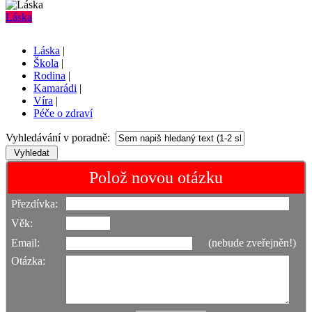
Láska
Láska
|
Škola
|
Rodina
|
Kamarádi
|
Víra
|
Péče o zdraví
Vyhledávání v poradně:
Polož novou otázku
Přezdívka:
Věk:
Email:
(nebude zveřejněn!)
Otázka: