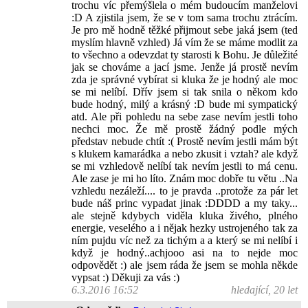
trochu víc přemýšlela o mém budoucím manželovi
:D A zjistila jsem, že se v tom sama trochu ztrácím.
Je pro mě hodně těžké přijmout sebe jaká jsem (ted
myslím hlavně vzhled) Já vím že se máme modlit za
to všechno a odevzdat ty starosti k Bohu. Je důležité
jak se chováme a jací jsme. Jenže já prostě nevím
zda je správné vybírat si kluka že je hodný ale moc
se mi nelíbí. Dřív jsem si tak snila o někom kdo
bude hodný, milý a krásný :D bude mi sympatický
atd. Ale při pohledu na sebe zase nevím jestli toho
nechci moc. Že mě prostě žádný podle mých
představ nebude chtít :( Prostě nevím jestli mám být
s klukem kamarádka a nebo zkusit i vztah? ale když
se mi vzhledově nelíbí tak nevím jestli to má cenu.
Ale zase je mi ho líto. Znám moc dobře tu větu ..Na
vzhledu nezáleží.... to je pravda ..protože za pár let
bude náš princ vypadat jinak :DDDD a my taky...
ale stejně kdybych viděla kluka živého, plného
energie, veselého a i nějak hezky ustrojeného tak za
ním pujdu víc než za tichým a a který se mi nelíbí i
když je hodný..achjooo asi na to nejde moc
odpovědět :) ale jsem ráda že jsem se mohla někde
vypsat :) Děkuji za vás :)
6.3.2016 16:52
hledající, 20 let