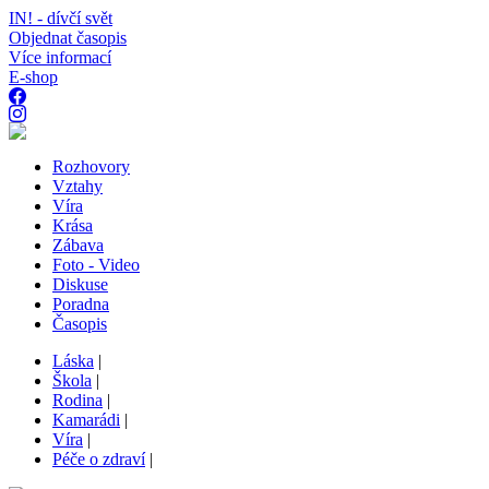
IN! - dívčí svět
Objednat časopis
Více informací
E-shop
Rozhovory
Vztahy
Víra
Krása
Zábava
Foto - Video
Diskuse
Poradna
Časopis
Láska
|
Škola
|
Rodina
|
Kamarádi
|
Víra
|
Péče o zdraví
|