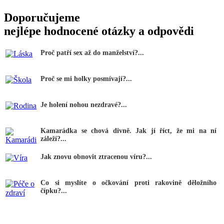
Doporučujeme
nejlépe hodnocené otázky a odpovědi
Proč patří sex až do manželství?...
Proč se mi holky posmívají?...
Je holení nohou nezdravé?...
Kamarádka se chová divně. Jak jí říct, že mi na ní
záleží?...
Jak znovu obnovit ztracenou víru?...
Co si myslíte o očkování proti rakovině děložního
čípku?...