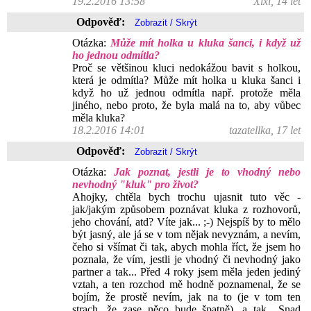
19.2.2016 13:58
Xixi, 14 let
Odpověď:
Otázka:
Může mít holka u kluka šanci, i když už
ho jednou odmítla?
Proč se většinou kluci nedokážou bavit s holkou,
která je odmítla? Může mít holka u kluka šanci i
když ho už jednou odmítla např. protože měla
jiného, nebo proto, že byla malá na to, aby vůbec
měla kluka?
18.2.2016 14:01
tazatellka, 17 let
Odpověď:
Otázka:
Jak poznat, jestli je to vhodný nebo
nevhodný "kluk" pro život?
Ahojky, chtěla bych trochu ujasnit tuto věc -
jak/jakým způsobem poznávat kluka z rozhovorů,
jeho chování, atd? Víte jak... ;-) Nejspíš by to mělo
být jasný, ale já se v tom nějak nevyznám, a nevím,
čeho si všímat či tak, abych mohla říct, že jsem ho
poznala, že vím, jestli je vhodný či nevhodný jako
partner a tak... Před 4 roky jsem měla jeden jediný
vztah, a ten rozchod mě hodně poznamenal, že se
bojím, že prostě nevím, jak na to (je v tom ten
strach, že zase něco bude špatně), a tak.. Snad