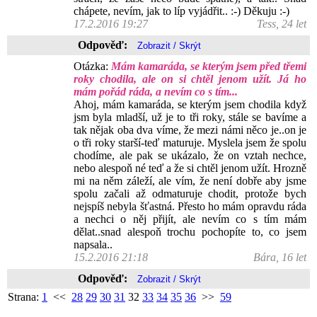
chápete, nevím, jak to líp vyjádřit.. :-) Děkuju :-)
17.2.2016 19:27
Tess, 24 let
Odpověď:
Otázka:
Mám kamaráda, se kterým jsem před třemi
roky chodila, ale on si chtěl jenom užít. Já ho
mám pořád ráda, a nevím co s tím...
Ahoj, mám kamaráda, se kterým jsem chodila když
jsm byla mladší, už je to tři roky, stále se bavíme a
tak nějak oba dva víme, že mezi námi něco je..on je
o tři roky starší-teď maturuje. Myslela jsem že spolu
chodíme, ale pak se ukázalo, že on vztah nechce,
nebo alespoň né teď a že si chtěl jenom užít. Hrozně
mi na něm záleží, ale vím, že není dobře aby jsme
spolu začali až odmaturuje chodit, protože bych
nejspíš nebyla šťastná. Přesto ho mám opravdu ráda
a nechci o něj přijít, ale nevím co s tím mám
dělat..snad alespoň trochu pochopíte to, co jsem
napsala..
15.2.2016 21:18
Bára, 16 let
Odpověď:
Strana:
1
<<
28
29
30
31
32
33
34
35
36
>>
59