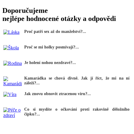
Doporučujeme
nejlépe hodnocené otázky a odpovědi
Proč patří sex až do manželství?...
Proč se mi holky posmívají?...
Je holení nohou nezdravé?...
Kamarádka se chová divně. Jak jí říct, že mi na ní
záleží?...
Jak znovu obnovit ztracenou víru?...
Co si myslíte o očkování proti rakovině děložního
čípku?...