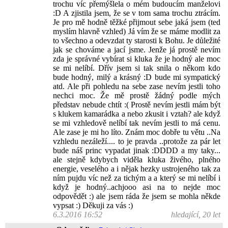
trochu víc přemýšlela o mém budoucím manželovi
:D A zjistila jsem, že se v tom sama trochu ztrácím.
Je pro mě hodně těžké přijmout sebe jaká jsem (ted
myslím hlavně vzhled) Já vím že se máme modlit za
to všechno a odevzdat ty starosti k Bohu. Je důležité
jak se chováme a jací jsme. Jenže já prostě nevím
zda je správné vybírat si kluka že je hodný ale moc
se mi nelíbí. Dřív jsem si tak snila o někom kdo
bude hodný, milý a krásný :D bude mi sympatický
atd. Ale při pohledu na sebe zase nevím jestli toho
nechci moc. Že mě prostě žádný podle mých
představ nebude chtít :( Prostě nevím jestli mám být
s klukem kamarádka a nebo zkusit i vztah? ale když
se mi vzhledově nelíbí tak nevím jestli to má cenu.
Ale zase je mi ho líto. Znám moc dobře tu větu ..Na
vzhledu nezáleží.... to je pravda ..protože za pár let
bude náš princ vypadat jinak :DDDD a my taky...
ale stejně kdybych viděla kluka živého, plného
energie, veselého a i nějak hezky ustrojeného tak za
ním pujdu víc než za tichým a a který se mi nelíbí i
když je hodný..achjooo asi na to nejde moc
odpovědět :) ale jsem ráda že jsem se mohla někde
vypsat :) Děkuji za vás :)
6.3.2016 16:52
hledající, 20 let