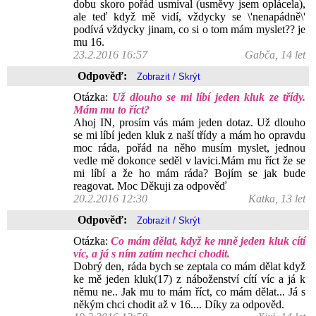
dobu skoro pořád usmíval (usměvy jsem oplácela),
ale teď když mě vidí, vždycky se \'nenapádně\'
podívá vždycky jinam, co si o tom mám myslet?? je
mu 16.
23.2.2016 16:57
Gabča, 14 let
Odpověď:
Otázka:
Už dlouho se mi líbí jeden kluk ze třídy.
Mám mu to říct?
Ahoj IN, prosím vás mám jeden dotaz. Už dlouho
se mi líbí jeden kluk z naší třídy a mám ho opravdu
moc ráda, pořád na něho musím myslet, jednou
vedle mě dokonce seděl v lavici.Mám mu říct že se
mi líbí a že ho mám ráda? Bojím se jak bude
reagovat. Moc Děkuji za odpověď
20.2.2016 12:30
Katka, 13 let
Odpověď:
Otázka:
Co mám dělat, když ke mně jeden kluk cítí
víc, a já s ním zatím nechci chodit.
Dobrý den, ráda bych se zeptala co mám dělat když
ke mě jeden kluk(17) z náboženství cítí víc a já k
němu ne.. Jak mu to mám říct, co mám dělat... Já s
někým chci chodit až v 16.... Díky za odpověd.