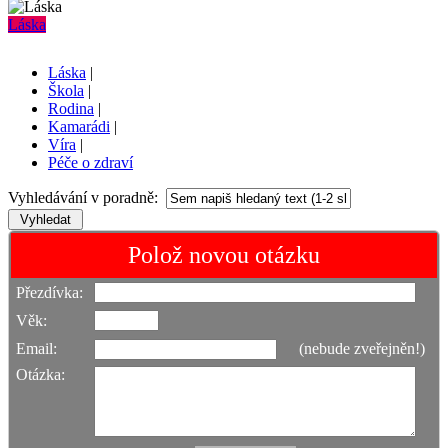
Láska
Láska
|
Škola
|
Rodina
|
Kamarádi
|
Víra
|
Péče o zdraví
Vyhledávání v poradně:
Polož novou otázku
Přezdívka:
Věk:
Email:
(nebude zveřejněn!)
Otázka: