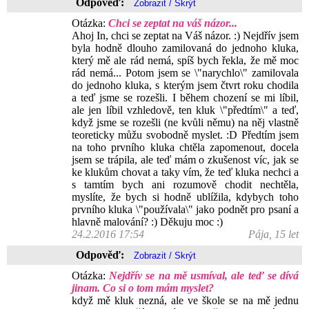
Odpověď:
Otázka:
Chci se zeptat na váš názor...
Ahoj In, chci se zeptat na Váš názor. :) Nejdřív jsem
byla hodně dlouho zamilovaná do jednoho kluka,
který mě ale rád nemá, spíš bych řekla, že mě moc
rád nemá... Potom jsem se \"narychlo\" zamilovala
do jednoho kluka, s kterým jsem čtvrt roku chodila
a teď jsme se rozešli. I během chození se mi líbil,
ale jen líbil vzhledově, ten kluk \"předtím\" a teď,
když jsme se rozešli (ne kvůli němu) na něj vlastně
teoreticky můžu svobodně myslet. :D Předtím jsem
na toho prvního kluka chtěla zapomenout, docela
jsem se trápila, ale teď mám o zkušenost víc, jak se
ke klukům chovat a taky vím, že teď kluka nechci a
s tamtím bych ani rozumově chodit nechtěla,
myslíte, že bych si hodně ublížila, kdybych toho
prvního kluka \"používala\" jako podnět pro psaní a
hlavně malování? :) Děkuju moc :)
24.2.2016 17:54
Pája, 15 let
Odpověď:
Otázka:
Nejdřív se na mě usmíval, ale teď se dívá
jinam. Co si o tom mám myslet?
když mě kluk nezná, ale ve škole se na mě jednu