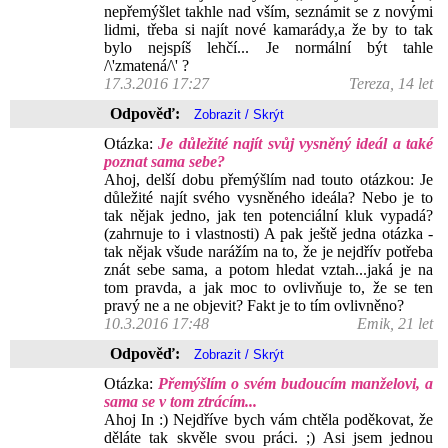
nepřemýšlet takhle nad vším, seznámit se z novými
lidmi, třeba si najít nové kamarády,a že by to tak
bylo nejspíš lehčí... Je normální být tahle
/\'zmatená/\' ?
17.3.2016 17:27
Tereza, 14 let
Odpověď:
Otázka:
Je důležité najít svůj vysněný ideál a také
poznat sama sebe?
Ahoj, delší dobu přemýšlím nad touto otázkou: Je
důležité najít svého vysněného ideála? Nebo je to
tak nějak jedno, jak ten potenciální kluk vypadá?
(zahrnuje to i vlastnosti) A pak ještě jedna otázka -
tak nějak všude narážím na to, že je nejdřív potřeba
znát sebe sama, a potom hledat vztah...jaká je na
tom pravda, a jak moc to ovlivňuje to, že se ten
pravý ne a ne objevit? Fakt je to tím ovlivněno?
10.3.2016 17:48
Emik, 21 let
Odpověď:
Otázka:
Přemýšlím o svém budoucím manželovi, a
sama se v tom ztrácím...
Ahoj In :) Nejdříve bych vám chtěla poděkovat, že
děláte tak skvěle svou práci. ;) Asi jsem jednou