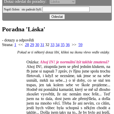
Dotaz odeslat do poradny:
Napiš číslem
sto padesát čtyři
:
Poradna 'Láska'
- dotazy a odpovědi
Strana:
1
<<
28
29
30
31
32
33
34
35
36
>>
59
Pokud se ti některý dotaz líbí, klikni na ikonu vlevo vedle otázky.
Otázka:
Ahoj IN! je normální být takhle zmatená?
Ahoj IN!, ztrapnila jsem se před jedním klukem, na
fb jsme si napsali 7 zpráv, (v říjnu jsme spolu trochu
flirtovali, i když se neznáme, tak jmse se na sebe
usmáli, mrkli na sebe...) o té doby, co se stal ten
trapas, jen tak kolem sebe ve škole projdeme...
Hodně mi pomááhá kamarád, který se mě už dlouho
zkoušet vysvětlit, že nic nemám moc řešit... Teď
jsem na to dala, dost jsem ale přemýšlela, a došla
jsem na mnoho věcí. Třeba že ani nevím, co cítím,
jestli bych vůbec byla schopná s někým chodit a
takhle... Došla jsem taky na to,, že by bylo asi lepší,