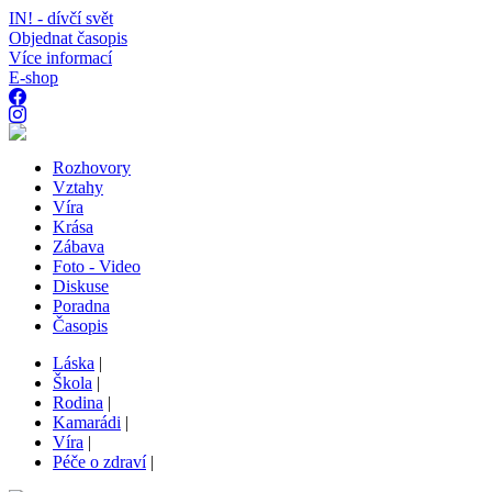
IN! - dívčí svět
Objednat časopis
Více informací
E-shop
Rozhovory
Vztahy
Víra
Krása
Zábava
Foto - Video
Diskuse
Poradna
Časopis
Láska
|
Škola
|
Rodina
|
Kamarádi
|
Víra
|
Péče o zdraví
|