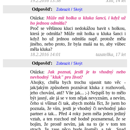
19.2.2016 13:58
Xixi, 14 let
Odpověď:
Otázka:
Může mít holka u kluka šanci, i když už
ho jednou odmítla?
Proč se většinou kluci nedokážou bavit s holkou,
která je odmítla? Může mít holka u kluka šanci i
když ho už jednou odmítla např. protože měla
jiného, nebo proto, že byla malá na to, aby vůbec
měla kluka?
18.2.2016 14:01
tazatellka, 17 let
Odpověď:
Otázka:
Jak poznat, jestli je to vhodný nebo
nevhodný "kluk" pro život?
Ahojky, chtěla bych trochu ujasnit tuto věc -
jak/jakým způsobem poznávat kluka z rozhovorů,
jeho chování, atd? Víte jak... ;-) Nejspíš by to mělo
být jasný, ale já se v tom nějak nevyznám, a nevím,
čeho si všímat či tak, abych mohla říct, že jsem ho
poznala, že vím, jestli je vhodný či nevhodný jako
partner a tak... Před 4 roky jsem měla jeden jediný
vztah, a ten rozchod mě hodně poznamenal, že se
bojím, že prostě nevím, jak na to (je v tom ten
strach, že zase něco bude špatně), a tak.. Snad