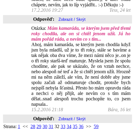
chápete, nevím, jak to líp vyjádřit.. :-) Děkuju :-)
17.2.2016 19:27
Tess, 24 let
Odpověď:
Otázka:
Mám kamaráda, se kterým jsem před třemi
roky chodila, ale on si chtěl jenom užít. Já ho
mám pořád ráda, a nevím co s tím...
Ahoj, mám kamaráda, se kterým jsem chodila když
jsm byla mladší, už je to tři roky, stále se bavíme a
tak nějak oba dva víme, že mezi námi něco je..on je
o tři roky starší-teď maturuje. Myslela jsem že spolu
chodíme, ale pak se ukázalo, že on vztah nechce,
nebo alespoň né teď a že si chtěl jenom užít. Hrozně
mi na něm záleží, ale vím, že není dobře aby jsme
spolu začali až odmaturuje chodit, protože bych
nejspíš nebyla šťastná. Přesto ho mám opravdu ráda
a nechci o něj přijít, ale nevím co s tím mám
dělat..snad alespoň trochu pochopíte to, co jsem
napsala..
15.2.2016 21:18
Bára, 16 let
Odpověď:
Strana:
1
<<
28
29
30
31
32
33
34
35
36
>>
59