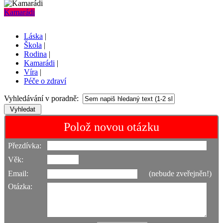
Kamarádi
Láska
|
Škola
|
Rodina
|
Kamarádi
|
Víra
|
Péče o zdraví
Vyhledávání v poradně:
Polož novou otázku
Přezdívka:
Věk:
Email:
(nebude zveřejněn!)
Otázka: