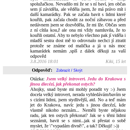
spolužačkou. Nevadilo mi že se s ní baví, jen občas
sem jí záviděla, ale věděla jsem, že má právo mít i
další kamarádky. Pak se začala bavit s lidmi které
kouřili, pak začala chodit za noční zábavou a před
nedávnem jsem se dozvěděla, že mi lže. Občas sem
z ní cítila kou,ř ale ona mi vždy namluvila, že to
kouřili ostatní. Aby to nebylo všechno pak jí viděla i
mladší sestra dost mě to odrovnalo nechci jí ztratit
protože se známe od malička a já u nás moc
kamarádek nemám ,spíš z dálek děkuji za vaší
odpověd
3.8.2016 18:01
Kiki, 15 let
Odpověď:
Otázka:
Jsem velký introvert. Jedu do Krakowa s
jinou diecézí, jak překonat ostych?
Ahojky, snad byste mi mohly poradit vy :-) Jsem
docela velký introvert, nerada vyhledávám/bavím se
s cizími lidmi, jsem stydlivější, atd. No a teď mám
jet do Krakova, navíc jedu s jinou diecézí, kde
vlastně nikoho neznám... Neměli byste nějakou
radu, jak ten ostych překonat? Jak se s těmi lidmi
seznámit, bavit se s nimi...jak si přestat o sobě
myslet, že \"vypadám divně\", a tak? Děkuji! :-))