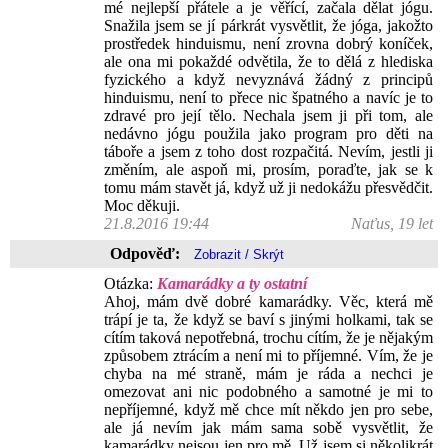
mé nejlepší přátele a je věřící, začala dělat jógu.
Snažila jsem se jí párkrát vysvětlit, že jóga, jakožto
prostředek hinduismu, není zrovna dobrý koníček,
ale ona mi pokaždé odvětila, že to dělá z hlediska
fyzického a když nevyznává žádný z principů
hinduismu, není to přece nic špatného a navíc je to
zdravé pro její tělo. Nechala jsem ji při tom, ale
nedávno jógu použila jako program pro děti na
táboře a jsem z toho dost rozpačitá. Nevím, jestli ji
změním, ale aspoň mi, prosím, poraďte, jak se k
tomu mám stavět já, když už ji nedokážu přesvědčit.
Moc děkuji.
21.8.2016 19:44
Naťus, 19 let
Odpověď:
Otázka:
Kamarádky a ty ostatní
Ahoj, mám dvě dobré kamarádky. Věc, která mě
trápí je ta, že když se baví s jinými holkami, tak se
cítím taková nepotřebná, trochu cítím, že je nějakým
způsobem ztrácím a není mi to příjemné. Vím, že je
chyba na mé straně, mám je ráda a nechci je
omezovat ani nic podobného a samotné je mi to
nepříjemné, když mě chce mít někdo jen pro sebe,
ale já nevím jak mám sama sobě vysvětlit, že
kamarádky nejsou jen pro mě. Už jsem si několikrát