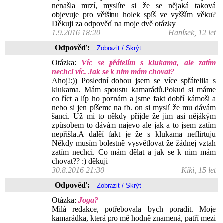
nenašla mrzí, myslíte si že se nějaká taková
objevuje pro většinu holek spíš ve vyšším věku?
Děkuji za odpověď na moje dvě otázky
1.9.2016 18:20
Hanísek, 12 let
Odpověď:
Otázka:
Víc se přátelím s klukama, ale zatím
nechci víc. Jak se k nim mám chovat?
Ahoj!:)) Poslední dobou jsem se více spřátelila s
klukama. Mám spoustu kamarádů.Pokud si máme
co říct a líp ho poznám a jsme fakt dobří kámoši a
nebo si jen píšeme na fb. on si myslí že mu dávám
šanci. Už mi to někdy přijde že jim asi nějákým
způsobem to dávám najevo ale jak a to jsem zatím
nepřišla.A dalěí fakt je že s klukama neflirtuju
Někdy musím bolestně vysvětlovat že žádnej vztah
zatím nechci. Co mám dělat a jak se k nim mám
chovat?? :) děkuji
30.8.2016 21:30
Kiki, 15 let
Odpověď:
Otázka:
Joga?
Milá redakce, potřebovala bych poradit. Moje
kamarádka, která pro mě hodně znamená, patří mezi