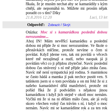
říkala, že je musím nechat aby se kamarádily s kým
chtějí, ale nepomáhá to. Můžete mi prosím nějak
poradit co s tím? Díky
21.8.2016 12:20
Luci, 13 let
Odpověď:
Otázka:
Moc si s kamarádkou poslední dobou
nerozumíme...
Ahoj IN! Mám nevěřící kamarádku a poslední
dobou mi přijde že si moc nerozumíme. Ve škole o
přestávkách mlčíme, protože nevíme o čem si
povídat. Když jdeme ven, tak mi povídá o věcech
které mě nezajímají a nudí, nebo naopak já ji
povídám věci co ji přijdou zbytečné. Navíc poslední
dobou čas strávený s ní mě přijde jako ztráta času.
Navíc mě není sympatická její rodina. S maminkou
se často hádá a mamka jí pak nechce pustit ven. S
tatínkem jsem si o tom povídala a on mi řekl že si z
našeho kamarádství dělá manželství, protože mi
pořád říká že jí podvádím s nějakou jinou
kamarádkou i když jich stejně v okolí moc nemám.
Vyčítá mi že si na ni dělám málo času, ale já svůj
skoro všechen volný čas trávím s ní, i když o moc
nemám. Navíc mi se kamarádíme rok a za ten rok