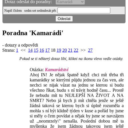
Dotaz odeslat do poradny:
Napiš číslem
sedm set sedmdesát pět
:
Poradna 'Kamarádi'
- dotazy a odpovědi
Strana:
1
<<
14
15
16
17
18
19
20
21
22
>>
27
Pokud se ti některý dotaz líbí, klikni na ikonu vlevo vedle otázky.
Otázka:
Kamarádství
Ahoj IN! Je nějak špatně když chci mít třeba tři
kamarádky se kterými půjdu jednou za čas ven, ale
nechci se nijak vázat na jednu se kterou si budu
všechno říkat, budu s ní trávit hodně času... Prostě
že nebudu mít tu NEJLEPŠÍ NA ŽIVOT A NA
SMRT? Nebo já bych ji mít chtěla jenže se ještě
žádná taková se kterou bych si úplně rozuměla a
mohla s ní být klidně týden v kuse a pořád by jsme
si měly o čem povídat a nějak by jsme se navzájem
už ,,neomrzely\" nenašla. Poslední dobou mě ta
myšlenka že jsem žádnou takovou jsem ještě