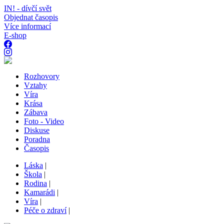
IN! - dívčí svět
Objednat časopis
Více informací
E-shop
Rozhovory
Vztahy
Víra
Krása
Zábava
Foto - Video
Diskuse
Poradna
Časopis
Láska
|
Škola
|
Rodina
|
Kamarádi
|
Víra
|
Péče o zdraví
|