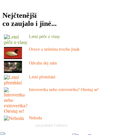
Nejčtenější
co zaujalo i jiné...
Letní péče o vlasy
Ovoce a zelenina trochu jinak
Odvahu dej nám
Letní přemítání
Introvertka nebo extrovertka? Otestuj se!
Nehoda
(za poslední 2 měsíce)