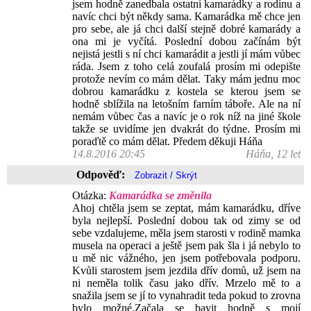
jsem hodně zanedbala ostatní kamarádky a rodinu a
navíc chci být někdy sama. Kamarádka mě chce jen
pro sebe, ale já chci další stejně dobré kamarády a
ona mi je vyčítá. Poslední dobou začínám být
nejistá jestli s ní chci kamarádit a jestli jí mám vůbec
ráda. Jsem z toho celá zoufalá prosím mi odepište
protože nevím co mám dělat. Taky mám jednu moc
dobrou kamarádku z kostela se kterou jsem se
hodně sblížila na letošním farním táboře. Ale na ní
nemám vůbec čas a navíc je o rok níž na jiné škole
takže se uvidíme jen dvakrát do týdne. Prosím mi
poraďtě co mám dělat. Předem děkuji Háňa
14.8.2016 20:45
Háňa, 12 let
Odpověď:
Otázka:
Kamarádka se změnila
Ahoj chtěla jsem se zeptat, mám kamarádku, dříve
byla nejlepší. Poslední dobou tak od zimy se od
sebe vzdalujeme, měla jsem starosti v rodině mamka
musela na operaci a ještě jsem pak šla i já nebylo to
u mě nic vážného, jen jsem potřebovala podporu.
Kvůli starostem jsem jezdila dřív domů, už jsem na
ni neměla tolik času jako dřív. Mrzelo mě to a
snažila jsem se jí to vynahradit teda pokud to zrovna
bylo možné.Začala se bavit hodně s mojí