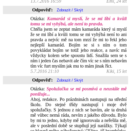
13.7.2016 16:59
Emi, 24 let
Odpověď:
Otázka:
Kamarád si myslí, že se mi líbí a kvůli
tomu se mi vyhýbá, ale není to pravda.
Chtěla jsem se zeptat mám kamaráda který si myslí
že se mi líbí a kvůli tomu se mi vyhýbá není to ani
pravda a nejvíc mě na tom mrzí že mi to řekl jeho
nejlepší kamarád. Bojím se si s ním o tom
povykládat bojím se totiž jeho reakce, a navíc má
vždycky kolem sebe spoustu lidí. Snažila sem se s
ním i jeden čas nebavit ale čím víc se s ním nebavím
tím víc furt myslím jak mu to mám jinak říct.
5.7.2016 21:10
Kiki, 15 let
Odpověď:
Otázka:
Spolužačka se mi posmívá a neustále mě
ponižuje...
Ahoj, redakce. Po prázdninách nastupuji na střední
školu. Do stejné třídy nastupují i moje dvě
spolužačky. S jednou z nich se bavím, ale ta druhá
mě vůbec nemá ráda, nevím z jakého důvodu. Bylo
by mi to jedno, kdyby mě ignorovala a neřešila mě,
ale v poslední době se stupňují její narážky. Týkají
se hlavně mého náboženství: \"Elino, jíš brambůrky,