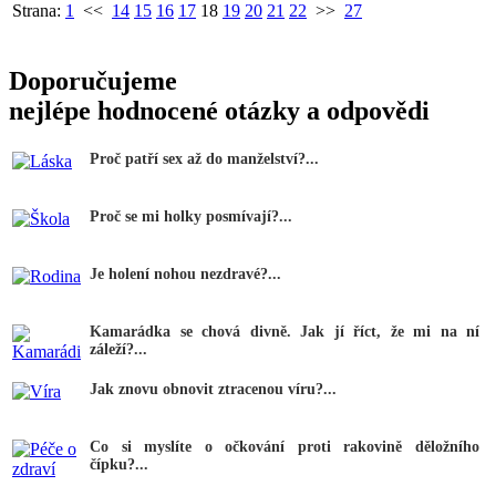
Strana:
1
<<
14
15
16
17
18
19
20
21
22
>>
27
Doporučujeme
nejlépe hodnocené otázky a odpovědi
Proč patří sex až do manželství?...
Proč se mi holky posmívají?...
Je holení nohou nezdravé?...
Kamarádka se chová divně. Jak jí říct, že mi na ní
záleží?...
Jak znovu obnovit ztracenou víru?...
Co si myslíte o očkování proti rakovině děložního
čípku?...