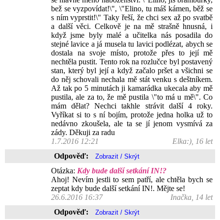
bež se vyzpovídat!\", \"Elino, tu máš kámen, běž se
s ním vyprstit!\" Taky řeší, že chci sex až po svatbě
a další věci. Celkově je na mě strašně hnusná, i
když jsme byly malé a učitelka nás posadila do
stejné lavice a já musela tu lavici podlézat, abych se
dostala na svoje místo, protože přes to její mě
nechtěla pustit. Tento rok na rozlučce byl postavený
stan, který byl její a když začalo pršet a všichni se
do něj schovali nechala mě stát venku s deštníkem.
Až tak po 5 minutách ji kamarádka ukecala aby mě
pustila, ale za to, že mě pustila \"to má u mě\". Co
mám dělat? Nechci takhle strávit další 4 roky.
Vyříkat si to s ní bojím, protože jedna holka už to
nedávno zkoušela, ale ta se jí jenom vysmívá za
zády. Děkuji za radu
1.7.2016 12:21
Elka:), 16 let
Odpověď:
Otázka:
Kdy bude další setkání IN!?
Ahoj! Nevím jestli to sem patří, ale chtěla bych se
zeptat kdy bude další setkání IN!. Mějte se!
26.6.2016 16:37
Inačka, 14 let
Odpověď: