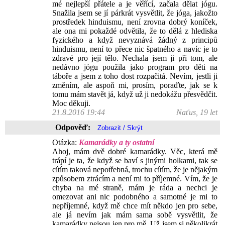
mé nejlepší přátele a je věřící, začala dělat jógu.
Snažila jsem se jí párkrát vysvětlit, že jóga, jakožto
prostředek hinduismu, není zrovna dobrý koníček,
ale ona mi pokaždé odvětila, že to dělá z hlediska
fyzického a když nevyznává žádný z principů
hinduismu, není to přece nic špatného a navíc je to
zdravé pro její tělo. Nechala jsem ji při tom, ale
nedávno jógu použila jako program pro děti na
táboře a jsem z toho dost rozpačitá. Nevím, jestli ji
změním, ale aspoň mi, prosím, poraďte, jak se k
tomu mám stavět já, když už ji nedokážu přesvědčit.
Moc děkuji.
21.8.2016 19:44
Naťus, 19 let
Odpověď:
Otázka:
Kamarádky a ty ostatní
Ahoj, mám dvě dobré kamarádky. Věc, která mě
trápí je ta, že když se baví s jinými holkami, tak se
cítím taková nepotřebná, trochu cítím, že je nějakým
způsobem ztrácím a není mi to příjemné. Vím, že je
chyba na mé straně, mám je ráda a nechci je
omezovat ani nic podobného a samotné je mi to
nepříjemné, když mě chce mít někdo jen pro sebe,
ale já nevím jak mám sama sobě vysvětlit, že
kamarádky nejsou jen pro mě. Už jsem si několikrát