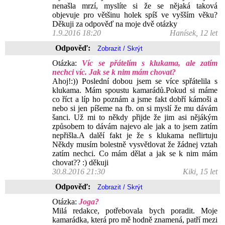
nenašla mrzí, myslíte si že se nějaká taková
objevuje pro většinu holek spíš ve vyšším věku?
Děkuji za odpověď na moje dvě otázky
1.9.2016 18:20
Hanísek, 12 let
Odpověď:
Otázka:
Víc se přátelím s klukama, ale zatím
nechci víc. Jak se k nim mám chovat?
Ahoj!:)) Poslední dobou jsem se více spřátelila s
klukama. Mám spoustu kamarádů.Pokud si máme
co říct a líp ho poznám a jsme fakt dobří kámoši a
nebo si jen píšeme na fb. on si myslí že mu dávám
šanci. Už mi to někdy přijde že jim asi nějákým
způsobem to dávám najevo ale jak a to jsem zatím
nepřišla.A dalěí fakt je že s klukama neflirtuju
Někdy musím bolestně vysvětlovat že žádnej vztah
zatím nechci. Co mám dělat a jak se k nim mám
chovat?? :) děkuji
30.8.2016 21:30
Kiki, 15 let
Odpověď:
Otázka:
Joga?
Milá redakce, potřebovala bych poradit. Moje
kamarádka, která pro mě hodně znamená, patří mezi