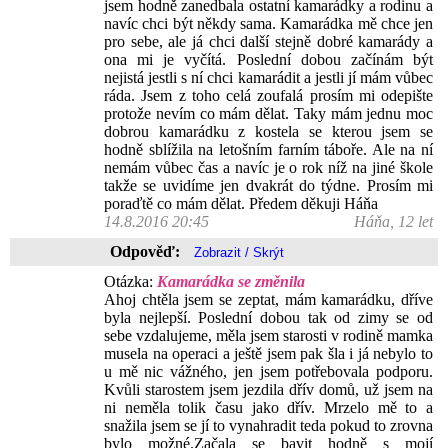
jsem hodně zanedbala ostatní kamarádky a rodinu a
navíc chci být někdy sama. Kamarádka mě chce jen
pro sebe, ale já chci další stejně dobré kamarády a
ona mi je vyčítá. Poslední dobou začínám být
nejistá jestli s ní chci kamarádit a jestli jí mám vůbec
ráda. Jsem z toho celá zoufalá prosím mi odepište
protože nevím co mám dělat. Taky mám jednu moc
dobrou kamarádku z kostela se kterou jsem se
hodně sblížila na letošním farním táboře. Ale na ní
nemám vůbec čas a navíc je o rok níž na jiné škole
takže se uvidíme jen dvakrát do týdne. Prosím mi
poraďtě co mám dělat. Předem děkuji Háňa
14.8.2016 20:45
Háňa, 12 let
Odpověď:
Otázka:
Kamarádka se změnila
Ahoj chtěla jsem se zeptat, mám kamarádku, dříve
byla nejlepší. Poslední dobou tak od zimy se od
sebe vzdalujeme, měla jsem starosti v rodině mamka
musela na operaci a ještě jsem pak šla i já nebylo to
u mě nic vážného, jen jsem potřebovala podporu.
Kvůli starostem jsem jezdila dřív domů, už jsem na
ni neměla tolik času jako dřív. Mrzelo mě to a
snažila jsem se jí to vynahradit teda pokud to zrovna
bylo možné.Začala se bavit hodně s mojí