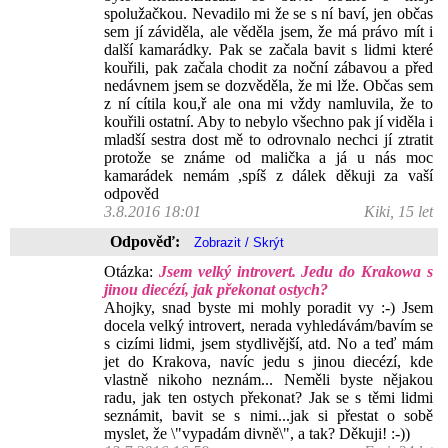
spolužačkou. Nevadilo mi že se s ní baví, jen občas
sem jí záviděla, ale věděla jsem, že má právo mít i
další kamarádky. Pak se začala bavit s lidmi které
kouřili, pak začala chodit za noční zábavou a před
nedávnem jsem se dozvěděla, že mi lže. Občas sem
z ní cítila kou,ř ale ona mi vždy namluvila, že to
kouřili ostatní. Aby to nebylo všechno pak jí viděla i
mladší sestra dost mě to odrovnalo nechci jí ztratit
protože se známe od malička a já u nás moc
kamarádek nemám ,spíš z dálek děkuji za vaší
odpověd
3.8.2016 18:01
Kiki, 15 let
Odpověď:
Otázka:
Jsem velký introvert. Jedu do Krakowa s
jinou diecézí, jak překonat ostych?
Ahojky, snad byste mi mohly poradit vy :-) Jsem
docela velký introvert, nerada vyhledávám/bavím se
s cizími lidmi, jsem stydlivější, atd. No a teď mám
jet do Krakova, navíc jedu s jinou diecézí, kde
vlastně nikoho neznám... Neměli byste nějakou
radu, jak ten ostych překonat? Jak se s těmi lidmi
seznámit, bavit se s nimi...jak si přestat o sobě
myslet, že \"vypadám divně\", a tak? Děkuji! :-))