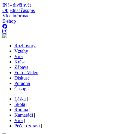
IN! - dívčí svět
Objednat časopis
Více informací
E-shop
Rozhovory
Vztahy
Víra
Krása
Zábava
Foto - Video
Diskuse
Poradna
Časopis
Láska
|
Škola
|
Rodina
|
Kamarádi
|
Víra
|
Péče o zdraví
|