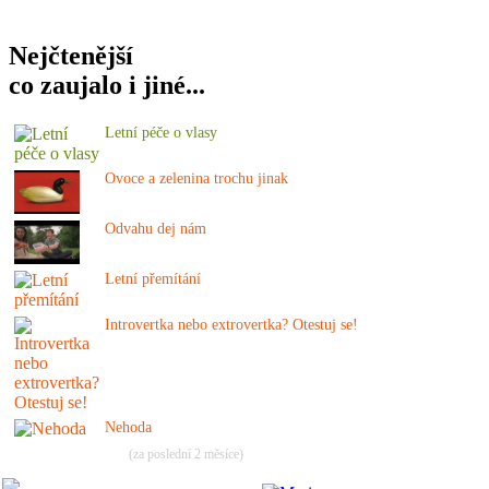
Nejčtenější
co zaujalo i jiné...
Letní péče o vlasy
Ovoce a zelenina trochu jinak
Odvahu dej nám
Letní přemítání
Introvertka nebo extrovertka? Otestuj se!
Nehoda
(za poslední 2 měsíce)