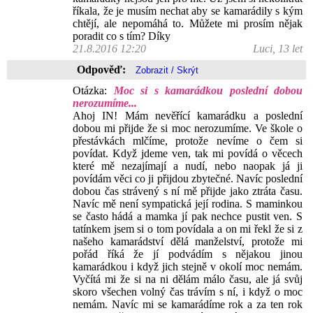
říkala, že je musím nechat aby se kamarádily s kým
chtějí, ale nepomáhá to. Můžete mi prosím nějak
poradit co s tím? Díky
21.8.2016 12:20
Luci, 13 let
Odpověď:
Otázka:
Moc si s kamarádkou poslední dobou
nerozumíme...
Ahoj IN! Mám nevěřící kamarádku a poslední
dobou mi přijde že si moc nerozumíme. Ve škole o
přestávkách mlčíme, protože nevíme o čem si
povídat. Když jdeme ven, tak mi povídá o věcech
které mě nezajímají a nudí, nebo naopak já ji
povídám věci co ji přijdou zbytečné. Navíc poslední
dobou čas strávený s ní mě přijde jako ztráta času.
Navíc mě není sympatická její rodina. S maminkou
se často hádá a mamka jí pak nechce pustit ven. S
tatínkem jsem si o tom povídala a on mi řekl že si z
našeho kamarádství dělá manželství, protože mi
pořád říká že jí podvádím s nějakou jinou
kamarádkou i když jich stejně v okolí moc nemám.
Vyčítá mi že si na ni dělám málo času, ale já svůj
skoro všechen volný čas trávím s ní, i když o moc
nemám. Navíc mi se kamarádíme rok a za ten rok