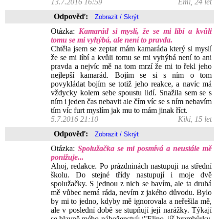
13.7.2016 16:59
Emi, 24 let
Odpověď:
Otázka:
Kamarád si myslí, že se mi líbí a kvůli
tomu se mi vyhýbá, ale není to pravda.
Chtěla jsem se zeptat mám kamaráda který si myslí
že se mi líbí a kvůli tomu se mi vyhýbá není to ani
pravda a nejvíc mě na tom mrzí že mi to řekl jeho
nejlepší kamarád. Bojím se si s ním o tom
povykládat bojím se totiž jeho reakce, a navíc má
vždycky kolem sebe spoustu lidí. Snažila sem se s
ním i jeden čas nebavit ale čím víc se s ním nebavím
tím víc furt myslím jak mu to mám jinak říct.
5.7.2016 21:10
Kiki, 15 let
Odpověď:
Otázka:
Spolužačka se mi posmívá a neustále mě
ponižuje...
Ahoj, redakce. Po prázdninách nastupuji na střední
školu. Do stejné třídy nastupují i moje dvě
spolužačky. S jednou z nich se bavím, ale ta druhá
mě vůbec nemá ráda, nevím z jakého důvodu. Bylo
by mi to jedno, kdyby mě ignorovala a neřešila mě,
ale v poslední době se stupňují její narážky. Týkají
se hlavně mého náboženství: \"Elino, jíš brambůrky,