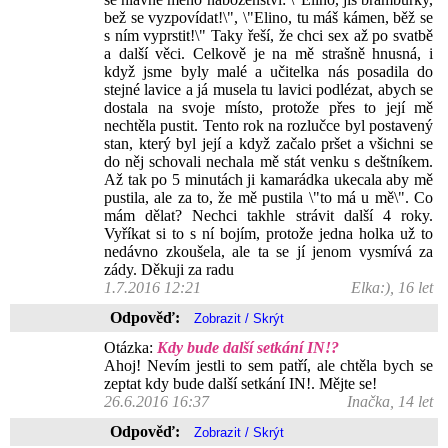
bež se vyzpovídat!\", \"Elino, tu máš kámen, běž se
s ním vyprstit!\" Taky řeší, že chci sex až po svatbě
a další věci. Celkově je na mě strašně hnusná, i
když jsme byly malé a učitelka nás posadila do
stejné lavice a já musela tu lavici podlézat, abych se
dostala na svoje místo, protože přes to její mě
nechtěla pustit. Tento rok na rozlučce byl postavený
stan, který byl její a když začalo pršet a všichni se
do něj schovali nechala mě stát venku s deštníkem.
Až tak po 5 minutách ji kamarádka ukecala aby mě
pustila, ale za to, že mě pustila \"to má u mě\". Co
mám dělat? Nechci takhle strávit další 4 roky.
Vyříkat si to s ní bojím, protože jedna holka už to
nedávno zkoušela, ale ta se jí jenom vysmívá za
zády. Děkuji za radu
1.7.2016 12:21
Elka:), 16 let
Odpověď:
Otázka:
Kdy bude další setkání IN!?
Ahoj! Nevím jestli to sem patří, ale chtěla bych se
zeptat kdy bude další setkání IN!. Mějte se!
26.6.2016 16:37
Inačka, 14 let
Odpověď: