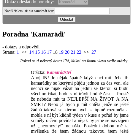
Dotaz odeslat do poradny:
Napiš číslem
tři sta osmdesát šest
:
Poradna 'Kamarádi'
- dotazy a odpovědi
Strana:
1
<<
14
15
16
17
18
19
20
21
22
>>
27
Pokud se ti některý dotaz líbí, klikni na ikonu vlevo vedle otázky.
Otázka:
Kamarádství
Ahoj IN! Je nějak špatně když chci mít třeba tři
kamarádky se kterými půjdu jednou za čas ven, ale
nechci se nijak vázat na jednu se kterou si budu
všechno říkat, budu s ní trávit hodně času... Prostě
že nebudu mít tu NEJLEPŠÍ NA ŽIVOT A NA
SMRT? Nebo já bych ji mít chtěla jenže se ještě
žádná taková se kterou bych si úplně rozuměla a
mohla s ní být klidně týden v kuse a pořád by jsme
si měly o čem povídat a nějak by jsme se navzájem
už ,,neomrzely\" nenašla. Poslední dobou mě ta
myšlenka že jsem žádnou takovou jsem ještě