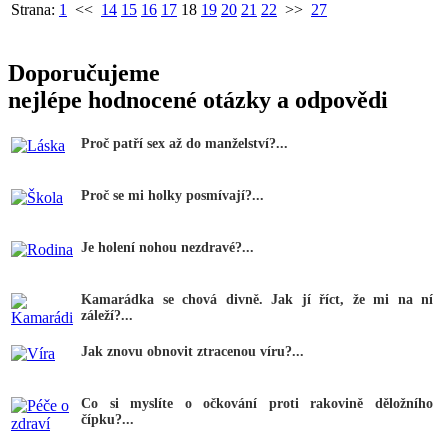
Strana:
1
<<
14
15
16
17
18
19
20
21
22
>>
27
Doporučujeme
nejlépe hodnocené otázky a odpovědi
Proč patří sex až do manželství?...
Proč se mi holky posmívají?...
Je holení nohou nezdravé?...
Kamarádka se chová divně. Jak jí říct, že mi na ní
záleží?...
Jak znovu obnovit ztracenou víru?...
Co si myslíte o očkování proti rakovině děložního
čípku?...