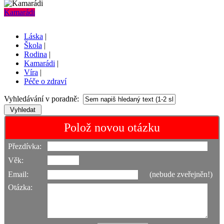
Kamarádi
Láska
|
Škola
|
Rodina
|
Kamarádi
|
Víra
|
Péče o zdraví
Vyhledávání v poradně:
Polož novou otázku
Přezdívka:
Věk:
Email:
(nebude zveřejněn!)
Otázka: