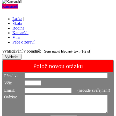
Kamarádi
Láska
|
Škola
|
Rodina
|
Kamarádi
|
Víra
|
Péče o zdraví
Vyhledávání v poradně:
Polož novou otázku
Přezdívka:
Věk:
Email:
(nebude zveřejněn!)
Otázka: