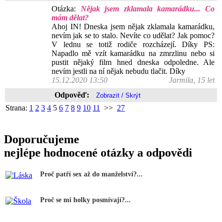
Otázka:
Nějak jsem zklamala kamarádku... Co
mám dělat?
Ahoj IN! Dneska jsem nějak zklamala kamarádku,
nevím jak se to stalo. Nevíte co udělat? Jak pomoc?
V lednu se totiž rodiče rozcházejí. Díky PS:
Napadlo mě vzít kamarádku na zmrzlinu nebo si
pustit nějaký film hned dneska odpoledne. Ale
nevím jestli na ní nějak nebudu tlačit. Díky
15.12.2020 13:50
Jarmila, 15 let
Odpověď:
Strana:
1
2
3
4
5
6
7
8
9
10
11
>>
27
Doporučujeme
nejlépe hodnocené otázky a odpovědi
Proč patří sex až do manželství?...
Proč se mi holky posmívají?...