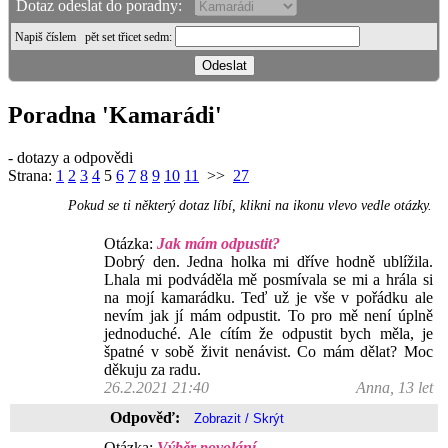
Dotaz odeslat do poradny:
Napiš číslem
pět set třicet sedm
:
Poradna 'Kamarádi'
- dotazy a odpovědi
Strana:
1
2
3
4
5
6
7
8
9
10
11
>>
27
Pokud se ti některý dotaz líbí, klikni na ikonu vlevo vedle otázky.
Otázka:
Jak mám odpustit?
Dobrý den. Jedna holka mi dříve hodně ublížila.
Lhala mi podváděla mě posmívala se mi a hrála si
na mojí kamarádku. Teď už je vše v pořádku ale
nevím jak jí mám odpustit. To pro mě není úplně
jednoduché. Ale cítím že odpustit bych měla, je
špatné v sobě živit nenávist. Co mám dělat? Moc
děkuju za radu.
26.2.2021 21:40
Anna, 13 let
Odpověď:
Otázka:
Výběr povolání