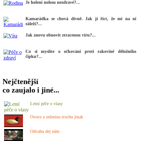
Je holení nohou nezdravé?...
Kamarádka se chová divně. Jak jí říct, že mi na ní
záleží?...
Jak znovu obnovit ztracenou víru?...
Co si myslíte o očkování proti rakovině děložního
čípku?...
Nejčtenější
co zaujalo i jiné...
Letní péče o vlasy
Ovoce a zelenina trochu jinak
Odvahu dej nám