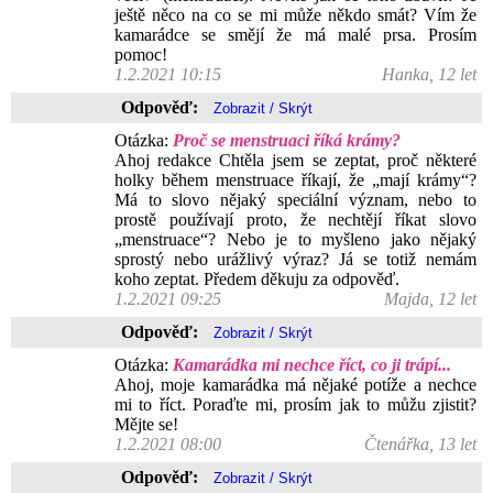
ještě něco na co se mi může někdo smát? Vím že
kamarádce se smějí že má malé prsa. Prosím
pomoc!
1.2.2021 10:15
Hanka, 12 let
Odpověď:
Otázka:
Proč se menstruaci říká krámy?
Ahoj redakce Chtěla jsem se zeptat, proč některé
holky během menstruace říkají, že „mají krámy“?
Má to slovo nějaký speciální význam, nebo to
prostě používají proto, že nechtějí říkat slovo
„menstruace“? Nebo je to myšleno jako nějaký
sprostý nebo urážlivý výraz? Já se totiž nemám
koho zeptat. Předem děkuju za odpověď.
1.2.2021 09:25
Majda, 12 let
Odpověď:
Otázka:
Kamarádka mi nechce říct, co ji trápí...
Ahoj, moje kamarádka má nějaké potíže a nechce
mi to říct. Poraďte mi, prosím jak to můžu zjistit?
Mějte se!
1.2.2021 08:00
Čtenářka, 13 let
Odpověď: