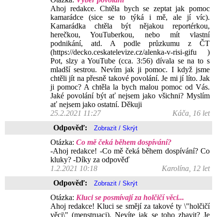
Ahoj redakce. Chtěla bych se zeptat jak pomoc
kamarádce (sice se to týká i mě, ale jí víc).
Kamarádka chtěla být nějakou reportérkou,
herečkou, YouTuberkou, nebo mít vlastní
podnikání, atd. A podle průzkumu z ČT
(https://decko.ceskatelevize.cz/alenka-v-risi-gifu )
Pot, slzy a YouTube (cca. 3:56) dívala se na to s
mladší sestrou. Nevím jak ji pomoc. I když jsme
chtěli jít na přesně takové povolání. Je mi jí líto. Jak
ji pomoc? A chtěla la bych malou pomoc od Vás.
Jaké povolání být ať nejsem jako všichni? Myslím
ať nejsem jako ostatní. Děkuji
25.2.2021 11:27
Káča, 16 let
Odpověď:
Otázka:
Co mě čeká během dospívání?
-Ahoj redakce! -Co mě čeká během dospívání? Co
kluky? -Díky za odpověď
1.2.2021 10:18
Karolína, 12 let
Odpověď:
Otázka:
Kluci se posmívají za holčičí věci...
Ahoj redakce! Kluci se smějí za takové ty \"holčičí
věci\" (menstruaci). Nevíte jak se toho zbavit? Je