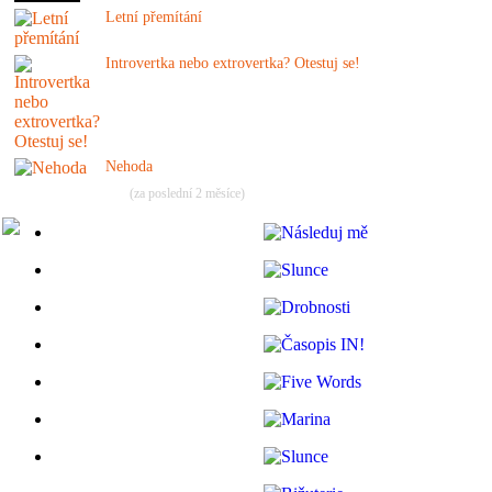
Letní přemítání
Introvertka nebo extrovertka? Otestuj se!
Nehoda
(za poslední 2 měsíce)