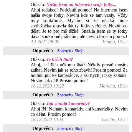
Otázka:
Našla jsem na internetu svoje fotky...
Ahoj redakce! Potřebuji pomoc! Na internetu jsem
našla svoje fotky. Nevím kde se tam vzaly. Vždy
byly soukromé. Myslím si že nějaká moje
spolužačka musela dát ty fotky veřejné. Nevím co
dělat. Je to pro mě těžké. Snažila jsem se ty fotky
dávat soukromé přátelům, ale nevím Prosím pomoc!
4.1.2021 08:09
Emma, 12 let
Odpověď:
Otázka:
Je hřích lhát?
Ahoj, je hřích někomu lhát? Někdy prostě musím
zalhat. Nevím jak se toho zbavit! Prosím pomoc! Za
hodinu jdu ke kamarádce, a asi bych ji taky zalhala.
Nevím jak dál! Prosím pomoc!
18.12.2020 10:22
Markéta, 12 let
Odpověď:
Otázka:
Jak si najít kamarády?
Ahoj IN! Nemám kamarády, ani kamarádky. Nevím
co dělat! Prosím pomoc!
18.12.2020 10:11
Cecilie, 12 let
Odpověď: