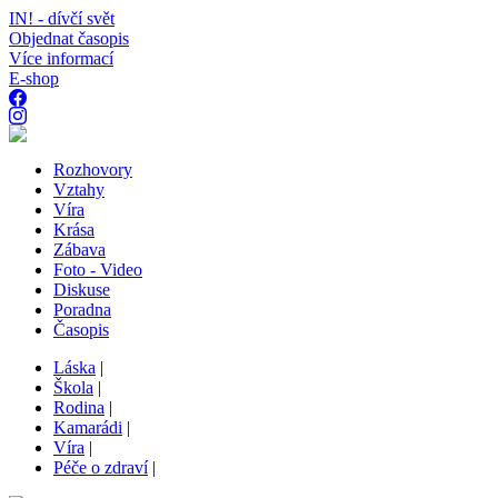
IN! - dívčí svět
Objednat časopis
Více informací
E-shop
Rozhovory
Vztahy
Víra
Krása
Zábava
Foto - Video
Diskuse
Poradna
Časopis
Láska
|
Škola
|
Rodina
|
Kamarádi
|
Víra
|
Péče o zdraví
|