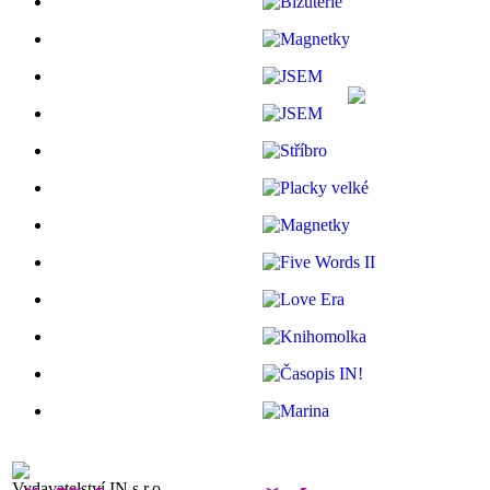
Vydavatelství IN s.r.o.