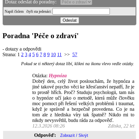
Dotaz odeslat do poradny:
Napiš číslem
čtyři sta jedenáct
:
Poradna 'Péče o zdraví'
- dotazy a odpovědi
Strana:
1
2
3
4
5
6
7
8
9
10
11
>>
57
Pokud se ti některý dotaz líbí, klikni na ikonu vlevo vedle otázky.
Otázka:
Hypnóza
Dobrý den, celý život poslouchám, že hypnóza a
jiné takové psycho věci ke křesťanství nepatří, že je
to prostě hřích. Proč? Studuju psychologii, tam nás
o hypnóze učí jako o metodě, která může člověku
moc pomoct při řešení velkých problémů i traumat,
když je správně a bezpečně provedena. Co je na
tom ale z hlediska víry tak špatně? Nikdo mi to
nikdy nevysvětlil, budu ráda za odpověď.
12.3.2026 08:26
Zdiska, 22 let
Odpověď: