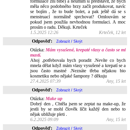
formulace zní blbě) a neumím si představit, že bych
měla něco podobného brzy začít produkovat, navíc
se bojím , že to bude bolet, a pak ještě dá se s
menstruací normálně sprchovat? Omlouvám se
pokud jsem použila nevhodnou formulaci. A moc
prosím o radu. Děkuji. Krteček
1.5.2025 12:26
Krteček, 12 let
Odpověď:
Otázka:
Mám vysušené, krepaté vlasy a často se mi
mastí.
Ahoj ,potřebovala bych poradit .Nevíte co bych
mnela dělat když mám vlasy vysušené a krepatí se a
jsou často mastné .Neznáte třeba nějakou bio
kosmetiku nebo nějaké šampony ? děkuju
27.4.2025 07:39
Any, 15 let
Odpověď:
Otázka:
Make up
Dobrý den , Chtěla jsem se zeptat na make-up, že
jestli by se mohl člověk líčit každý den nebo to
nějak ubližuje pleti .
6.2.2025 09:09
Any, 15 let
Odpověď: