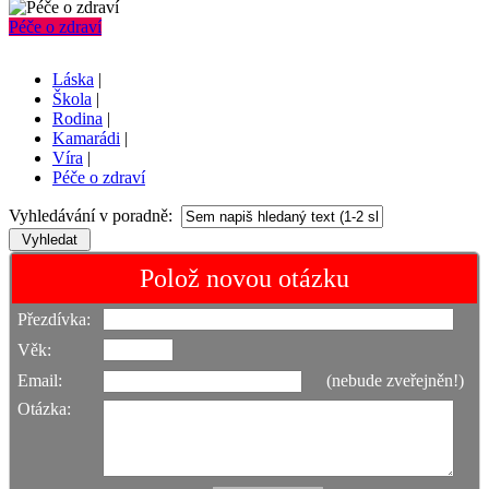
Péče o zdraví
Láska
|
Škola
|
Rodina
|
Kamarádi
|
Víra
|
Péče o zdraví
Vyhledávání v poradně:
Polož novou otázku
Přezdívka:
Věk:
Email:
(nebude zveřejněn!)
Otázka: