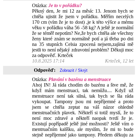
Otázka:
Je to v pořádku?
Pěkný den, Je mi 12 za měsíc 13. Jenom bych se
chtěla ujistit že jsem v pořádku. Měřím necelých
170 cm (vím že je to dost) ,je k této výšce a mému
věku v pořádku váha 56 -58 kg? A ještě je normální
že se téměř nepotím? Ne,že bych chtěla ale všechny
ženy které znám se normálně potí a já třeba po dni
na 35 stupních Celsia zpocená nejsem,zajímá mě
jestli to není nějaký zdravotní problém? Děkuji moc
za odpověď. Krteček
10.8.2025 17:14
Krteček, 12 let
Odpověď:
Otázka:
Plavání v bazénu a menstruace
Ahoj IN! Já ráda chodím do bazénu a štve mě, že
když mám menstruaci, tak nemůžu.... Když už
menstruace není tak silná, tak bych se šla ráda
vykoupat. Tampony jsou mi nepříjemné a proto
jsem se chtěla zeptat na váš názor ohledně
menstruačních plavek. Někteří si totiž myslí, že to
není moc zdravé a někteří naopak tvrdí že je.
Existují popřípadě ještě jiné možnosti? Ještě vím o
mentruačním kalíšku, ale myslím, že mi to bude
stejně nepříjemné jako tampony. Předem děkuju za