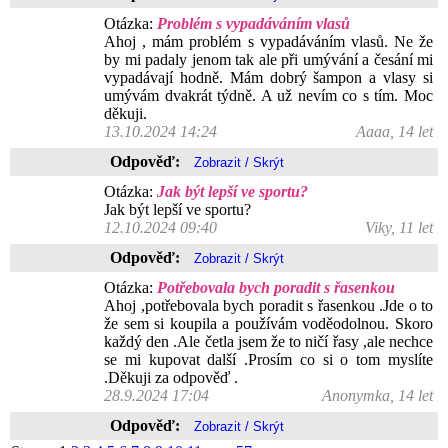
Otázka:
Problém s vypadáváním vlasů
Ahoj , mám problém s vypadáváním vlasů. Ne že
by mi padaly jenom tak ale při umývání a česání mi
vypadávají hodně. Mám dobrý šampon a vlasy si
umývám dvakrát týdně. A už nevím co s tím. Moc
děkuji.
13.10.2024 14:24
Aaaa, 14 let
Odpověď:
Otázka:
Jak být lepší ve sportu?
Jak být lepší ve sportu?
12.10.2024 09:40
Viky, 11 let
Odpověď:
Otázka:
Potřebovala bych poradit s řasenkou
Ahoj ,potřebovala bych poradit s řasenkou .Jde o to
že sem si koupila a používám voděodolnou. Skoro
každý den .Ale četla jsem že to ničí řasy ,ale nechce
se mi kupovat další .Prosím co si o tom myslíte
.Děkuji za odpověď .
28.9.2024 17:04
Anonymka, 14 let
Odpověď: