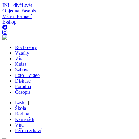
IN! - dívčí svět
Objednat časopis
Více informací
E-shop
Rozhovory
Vztahy
Víra
Krása
Zábava
Foto - Video
Diskuse
Poradna
Časopis
Láska
|
Škola
|
Rodina
|
Kamarádi
|
Víra
|
Péče o zdraví
|