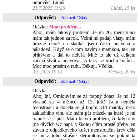
odpověď. Liduš
21.7.2025 11:26
Liduš, 15 let
Odpověď:
Otázka:
Mám problém...
Ahoj, mám takový problém. Je mi 20, menstruaci
mám tak jednou za rok. Velmi mi padají vlasy, mám
hrozné chutě na sladké, jsem často unavená a
náladová. Když se o tom bavím s mamkou, tak jen
přikývne a dál to neřeší. Mně to ale už celkem
začíná štvát a unavovat. A taky se trochu bojím...
Moc moc prosím o radu. Děkuji, Včelka.
3.5.2025 19:01
Včelka, 20 let
Odpověď:
Otázka:
Ahoj In!, Omlouvám se za trapný dotaz. Je mi 12
vlastně za 4 měsíce už 13, ještě jsem neměla
menstruaci a docela se jí bojím. Od mamky něco
základního vím, ale mám pár otázek na které je mi
trapné se jí ptát. Mám hlavní problém, že kdykoliv
(na dívčích wc např. v škole) cítím prostě (třeba jen
závan z odpadkového koše) menstruační krev dělá
se mi z toho strašně zle(omlouvám se pokud ta