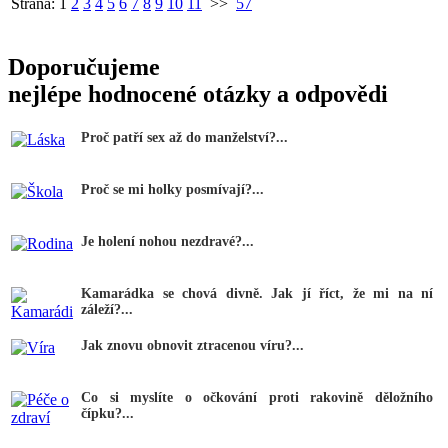
Strana:
1
2
3
4
5
6
7
8
9
10
11
>>
57
Doporučujeme
nejlépe hodnocené otázky a odpovědi
Proč patří sex až do manželství?...
Proč se mi holky posmívají?...
Je holení nohou nezdravé?...
Kamarádka se chová divně. Jak jí říct, že mi na ní
záleží?...
Jak znovu obnovit ztracenou víru?...
Co si myslíte o očkování proti rakovině děložního
čípku?...