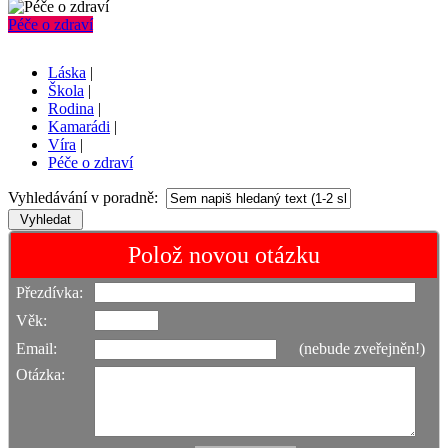
Péče o zdraví
Láska
|
Škola
|
Rodina
|
Kamarádi
|
Víra
|
Péče o zdraví
Vyhledávání v poradně:
Polož novou otázku
Přezdívka:
Věk:
Email:
(nebude zveřejněn!)
Otázka: