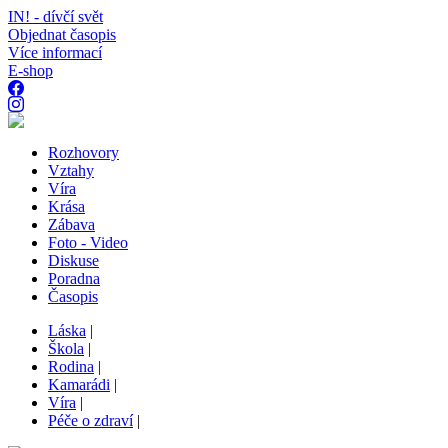
IN! - dívčí svět
Objednat časopis
Více informací
E-shop
Rozhovory
Vztahy
Víra
Krása
Zábava
Foto - Video
Diskuse
Poradna
Časopis
Láska
|
Škola
|
Rodina
|
Kamarádi
|
Víra
|
Péče o zdraví
|