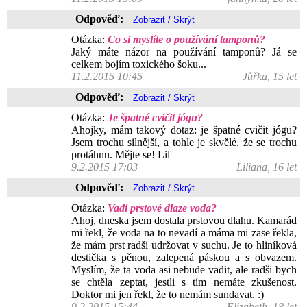
Odpověď:
Otázka:
Co si myslíte o používání tamponů?
Jaký máte názor na používání tamponů? Já se
celkem bojím toxického šoku...
11.2.2015 10:45
Jůřka, 15 let
Odpověď:
Otázka:
Je špatné cvičit jógu?
Ahojky, mám takový dotaz: je špatné cvičit jógu?
Jsem trochu silnější, a tohle je skvělé, že se trochu
protáhnu. Mějte se! Lil
9.2.2015 17:03
Liliana, 16 let
Odpověď:
Otázka:
Vadí prstové dlaze voda?
Ahoj, dneska jsem dostala prstovou dlahu. Kamarád
mi řekl, že voda na to nevadí a máma mi zase řekla,
že mám prst radši udržovat v suchu. Je to hliníková
destička s pěnou, zalepená páskou a s obvazem.
Myslím, že ta voda asi nebude vadit, ale radši bych
se chtěla zeptat, jestli s tím nemáte zkušenost.
Doktor mi jen řekl, že to nemám sundavat. :)
9.2.2015 15:44
Elizabeth, 18 let