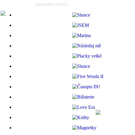
(za poslední 2 měsíce)