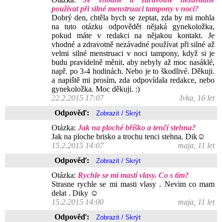
používat při silné menstruaci tampony v noci?
Dobrý den, chtěla bych se zeptat, zda by mi mohla
na tuto otázku odpovědět nějaká gynekoložka,
pokud máte v redakci na nějakou kontakt. Je
vhodné a zdravotně nezávadné používat při silné až
velmi silné menstruaci v noci tampony, když si je
budu pravidelně měnit, aby nebyly až moc nasáklé,
např. po 3-4 hodinách. Nebo je to škodlivé. Děkuji.
a napiště mi prosím, zda odpovídala redakce, nebo
gynekoložka. Moc děkuji. :)
22.2.2015 17:07
Ivka, 16 let
Odpověď:
Otázka:
Jak na ploché bříško a tenčí stehna?
Jak na ploche brisko a trochu tenci stehna. Dik☺
15.2.2015 14:07
maja, 11 let
Odpověď:
Otázka:
Rychle se mi mastí vlasy. Co s tím?
Strasne rychle se mi masti vlasy . Nevim co mam
delat . Diky ☺
15.2.2015 14:00
maja, 11 let
Odpověď: