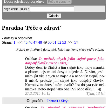
Dotaz odeslat do poradny:
Napiš číslem
tři sta
:
Poradna 'Péče o zdraví'
- dotazy a odpovědi
Strana:
1
<<
45
46
47
48
49
50
51
52
53
>>
57
Pokud se ti některý dotaz líbí, klikni na ikonu vlevo vedle otázky.
Otázka:
Je možné, abych jedla stejné porce jako
dospělý člověk (nebo i více)?
Dobrý den, je třináct a jím stejně jako moje mamka
a přitom nejsem ani dosyta najedená. Nevím, jestli
mám jíst víc, abych se najedla a nebo jíst stejně, ne-
li méně, protože jím stejně jako dospělý člověk.
Kterou z možností mám zvolit? Jíst dosyta (víc než
mamka) nebo stejně jako ona???? Moc děkuji. :)))
27.2.2015 16:12
Týna, 13 let
Odpověď:
Otázka:
Je vhodné a zdravotně nezávadné