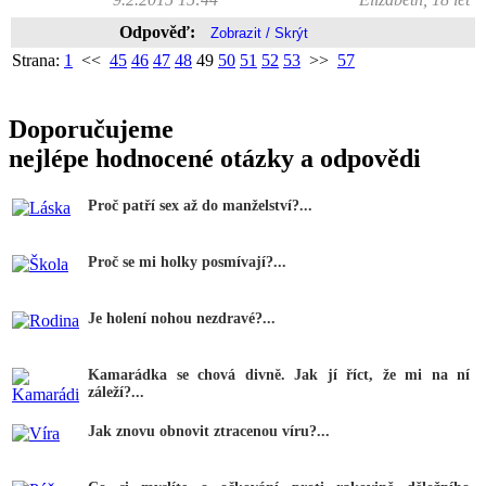
Odpověď:
Strana:
1
<<
45
46
47
48
49
50
51
52
53
>>
57
Doporučujeme
nejlépe hodnocené otázky a odpovědi
Proč patří sex až do manželství?...
Proč se mi holky posmívají?...
Je holení nohou nezdravé?...
Kamarádka se chová divně. Jak jí říct, že mi na ní
záleží?...
Jak znovu obnovit ztracenou víru?...