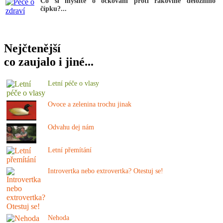
Co si myslíte o očkování proti rakovině děložního
čípku?...
Nejčtenější
co zaujalo i jiné...
Letní péče o vlasy
Ovoce a zelenina trochu jinak
Odvahu dej nám
Letní přemítání
Introvertka nebo extrovertka? Otestuj se!
Nehoda