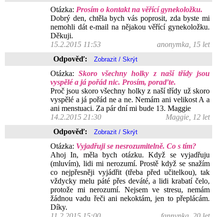
Otázka:
Prosím o kontakt na věřící gynekoložku.
Dobrý den, chtěla bych vás poprosit, zda byste mi
nemohli dát e-mail na nějakou věřící gynekoložku.
Děkuji.
15.2.2015 11:53
anonymka, 15 let
Odpověď:
Otázka:
Skoro všechny holky z naší třídy jsou
vyspělé a já pořád nic. Prosím, poraďte.
Proč jsou skoro všechny holky z naší třídy už skoro
vyspělé a já pořád ne a ne. Nemám ani velikost A a
ani menstuaci. Za pár dní mi bude 13. Maggie
14.2.2015 21:30
Maggie, 12 let
Odpověď:
Otázka:
Vyjadřuji se nesrozumitelně. Co s tím?
Ahoj In, měla bych otázku. Když se vyjadřuju
(mluvím), lidi mi nerozumí. Prostě když se snažím
co nejpřesněji vyjádřit (třeba před učitelkou), tak
vždycky melu páté přes deváté, a lidi krabatí čelo,
protože mi nerozumí. Nejsem ve stresu, nemám
žádnou vadu řeči ani nekoktám, jen to přeplácám.
Díky.
11.2.2015 15:00
fannynka, 20 let